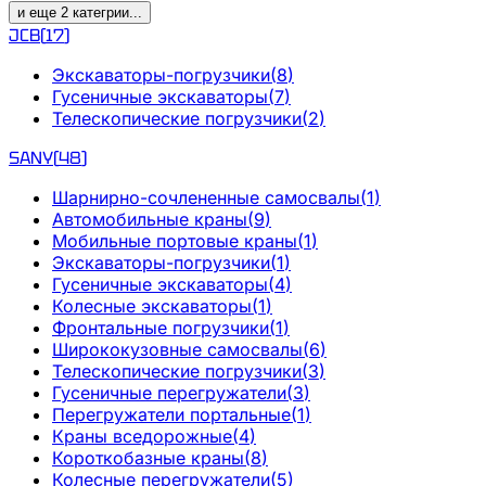
и еще
2
категрии
...
JCB
(
17
)
Экскаваторы-погрузчики
(
8
)
Гусеничные экскаваторы
(
7
)
Телескопические погрузчики
(
2
)
SANY
(
48
)
Шарнирно-сочлененные самосвалы
(
1
)
Автомобильные краны
(
9
)
Мобильные портовые краны
(
1
)
Экскаваторы-погрузчики
(
1
)
Гусеничные экскаваторы
(
4
)
Колесные экскаваторы
(
1
)
Фронтальные погрузчики
(
1
)
Ширококузовные самосвалы
(
6
)
Телескопические погрузчики
(
3
)
Гусеничные перегружатели
(
3
)
Перегружатели портальные
(
1
)
Краны вседорожные
(
4
)
Короткобазные краны
(
8
)
Колесные перегружатели
(
5
)