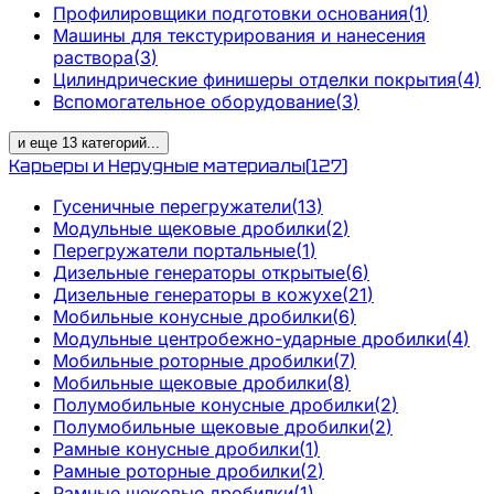
Профилировщики подготовки основания
(
1
)
Машины для текстурирования и нанесения
раствора
(
3
)
Цилиндрические финишеры отделки покрытия
(
4
)
Вспомогательное оборудование
(
3
)
и еще
13
категорий
...
Карьеры и Нерудные материалы
(
127
)
Гусеничные перегружатели
(
13
)
Модульные щековые дробилки
(
2
)
Перегружатели портальные
(
1
)
Дизельные генераторы открытые
(
6
)
Дизельные генераторы в кожухе
(
21
)
Мобильные конусные дробилки
(
6
)
Модульные центробежно-ударные дробилки
(
4
)
Мобильные роторные дробилки
(
7
)
Мобильные щековые дробилки
(
8
)
Полумобильные конусные дробилки
(
2
)
Полумобильные щековые дробилки
(
2
)
Рамные конусные дробилки
(
1
)
Рамные роторные дробилки
(
2
)
Рамные щековые дробилки
(
1
)