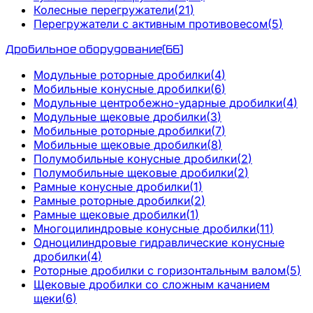
Колесные перегружатели
(
21
)
Перегружатели с активным противовесом
(
5
)
Дробильное оборудование
(
66
)
Модульные роторные дробилки
(
4
)
Мобильные конусные дробилки
(
6
)
Модульные центробежно-ударные дробилки
(
4
)
Модульные щековые дробилки
(
3
)
Мобильные роторные дробилки
(
7
)
Мобильные щековые дробилки
(
8
)
Полумобильные конусные дробилки
(
2
)
Полумобильные щековые дробилки
(
2
)
Рамные конусные дробилки
(
1
)
Рамные роторные дробилки
(
2
)
Рамные щековые дробилки
(
1
)
Многоцилиндровые конусные дробилки
(
11
)
Одноцилиндровые гидравлические конусные
дробилки
(
4
)
Роторные дробилки с горизонтальным валом
(
5
)
Щековые дробилки со сложным качанием
щеки
(
6
)