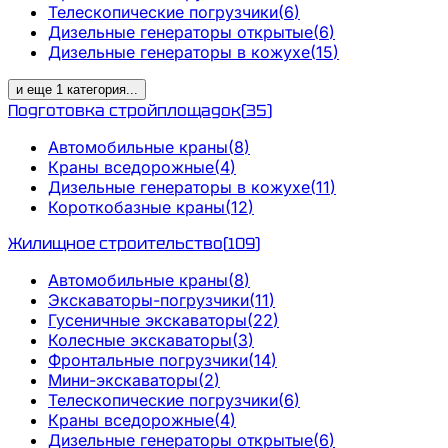
Телескопические погрузчики
(
6
)
Дизельные генераторы открытые
(
6
)
Дизельные генераторы в кожухе
(
15
)
и еще
1
категория
...
Подготовка стройплощадок
(
35
)
Автомобильные краны
(
8
)
Краны вседорожные
(
4
)
Дизельные генераторы в кожухе
(
11
)
Короткобазные краны
(
12
)
Жилищное строительство
(
109
)
Автомобильные краны
(
8
)
Экскаваторы-погрузчики
(
11
)
Гусеничные экскаваторы
(
22
)
Колесные экскаваторы
(
3
)
Фронтальные погрузчики
(
14
)
Мини-экскаваторы
(
2
)
Телескопические погрузчики
(
6
)
Краны вседорожные
(
4
)
Дизельные генераторы открытые
(
6
)