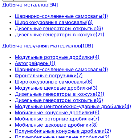
Добыча металлов
(
34
)
Шарнирно-сочлененные самосвалы
(
1
)
Ширококузовные самосвалы
(
6
)
Дизельные генераторы открытые
(
6
)
Дизельные генераторы в кожухе
(
21
)
Добыча нерудных материалов
(
108
)
Модульные роторные дробилки
(
4
)
Автогрейдеры
(
1
)
Шарнирно-сочлененные самосвалы
(
1
)
Фронтальные погрузчики
(
7
)
Ширококузовные самосвалы
(
6
)
Модульные щековые дробилки
(
3
)
Дизельные генераторы в кожухе
(
21
)
Дизельные генераторы открытые
(
6
)
Модульные центробежно-ударные дробилки
(
4
)
Мобильные конусные дробилки
(
6
)
Мобильные роторные дробилки
(
7
)
Мобильные щековые дробилки
(
8
)
Полумобильные конусные дробилки
(
2
)
Полумобильные щековые дробилки
(
2
)