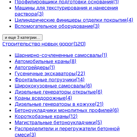
Профилировщики подготовки основания
(
1
)
Машины для текстурирования и нанесения
раствора
(
3
)
Цилиндрические финишеры отделки покрытия
(
4
)
Вспомогательное оборудование
(
3
)
и еще
3
категрии
...
Строительство новых дорог
(
120
)
Шарнирно-сочлененные самосвалы
(
1
)
Автомобильные краны
(
8
)
Автогрейдеры
(
1
)
Гусеничные экскаваторы
(
22
)
Фронтальные погрузчики
(
14
)
Ширококузовные самосвалы
(
6
)
Дизельные генераторы открытые
(
6
)
Краны вседорожные
(
4
)
Дизельные генераторы в кожухе
(
21
)
Бетоноукладчики монолитных профилей
(
6
)
Короткобазные краны
(
12
)
Магистральные бетоноукладчики
(
5
)
Распределители и перегружатели бетонной
смеси
(
3
)