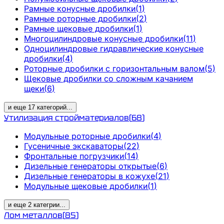
Рамные конусные дробилки
(
1
)
Рамные роторные дробилки
(
2
)
Рамные щековые дробилки
(
1
)
Многоцилиндровые конусные дробилки
(
11
)
Одноцилиндровые гидравлические конусные
дробилки
(
4
)
Роторные дробилки с горизонтальным валом
(
5
)
Щековые дробилки со сложным качанием
щеки
(
6
)
и еще
17
категорий
...
Утилизация стройматериалов
(
68
)
Модульные роторные дробилки
(
4
)
Гусеничные экскаваторы
(
22
)
Фронтальные погрузчики
(
14
)
Дизельные генераторы открытые
(
6
)
Дизельные генераторы в кожухе
(
21
)
Модульные щековые дробилки
(
1
)
и еще
2
категрии
...
Лом металлов
(
85
)