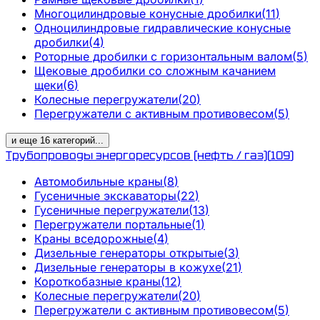
Многоцилиндровые конусные дробилки
(
11
)
Одноцилиндровые гидравлические конусные
дробилки
(
4
)
Роторные дробилки с горизонтальным валом
(
5
)
Щековые дробилки со сложным качанием
щеки
(
6
)
Колесные перегружатели
(
20
)
Перегружатели с активным противовесом
(
5
)
и еще
16
категорий
...
Трубопроводы энергоресурсов (нефть / газ)
(
109
)
Автомобильные краны
(
8
)
Гусеничные экскаваторы
(
22
)
Гусеничные перегружатели
(
13
)
Перегружатели портальные
(
1
)
Краны вседорожные
(
4
)
Дизельные генераторы открытые
(
3
)
Дизельные генераторы в кожухе
(
21
)
Короткобазные краны
(
12
)
Колесные перегружатели
(
20
)
Перегружатели с активным противовесом
(
5
)