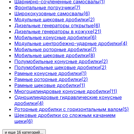
Шарнирно-сочлененные самосвалы
(
1
)
Фронтальные погрузчики
(
7
)
Ширококузовные самосвалы
(
6
)
Модульные щековые дробилки
(
2
)
Дизельные генераторы открытые
(
6
)
Дизельные генераторы в кожухе
(
21
)
Мобильные конусные дробилки
(
6
)
Модульные центробежно-ударные дробилки
(
4
)
Мобильные роторные дробилки
(
7
)
Мобильные щековые дробилки
(
8
)
Полумобильные конусные дробилки
(
2
)
Полумобильные щековые дробилки
(
2
)
Рамные конусные дробилки
(
1
)
Рамные роторные дробилки
(
2
)
Рамные щековые дробилки
(
1
)
Многоцилиндровые конусные дробилки
(
11
)
Одноцилиндровые гидравлические конусные
дробилки
(
4
)
Роторные дробилки с горизонтальным валом
(
5
)
Щековые дробилки со сложным качанием
щеки
(
6
)
и еще
16
категорий
...