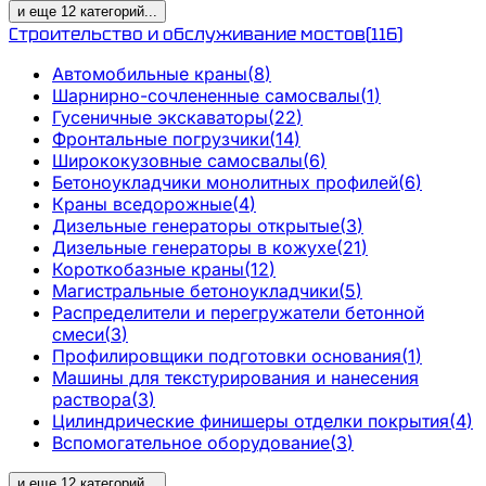
и еще
12
категорий
...
Строительство и обслуживание мостов
(
116
)
Автомобильные краны
(
8
)
Шарнирно-сочлененные самосвалы
(
1
)
Гусеничные экскаваторы
(
22
)
Фронтальные погрузчики
(
14
)
Ширококузовные самосвалы
(
6
)
Бетоноукладчики монолитных профилей
(
6
)
Краны вседорожные
(
4
)
Дизельные генераторы открытые
(
3
)
Дизельные генераторы в кожухе
(
21
)
Короткобазные краны
(
12
)
Магистральные бетоноукладчики
(
5
)
Распределители и перегружатели бетонной
смеси
(
3
)
Профилировщики подготовки основания
(
1
)
Машины для текстурирования и нанесения
раствора
(
3
)
Цилиндрические финишеры отделки покрытия
(
4
)
Вспомогательное оборудование
(
3
)
и еще
12
категорий
...