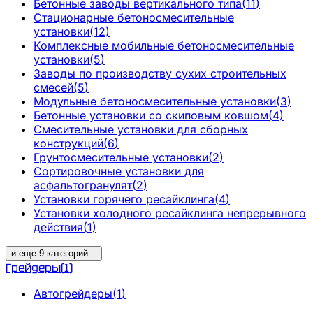
Бетонные заводы вертикального типа
(
11
)
Стационарные бетоносмесительные
установки
(
12
)
Комплексные мобильные бетоносмесительные
установки
(
5
)
Заводы по производству сухих строительных
смесей
(
5
)
Модульные бетоносмесительные установки
(
3
)
Бетонные установки со скиповым ковшом
(
4
)
Смесительные установки для сборных
конструкций
(
6
)
Грунтосмесительные установки
(
2
)
Сортировочные установки для
асфальтогранулят
(
2
)
Установки горячего ресайклинга
(
4
)
Установки холодного ресайклинга непрерывного
действия
(
1
)
и еще
9
категорий
...
Грейдеры
(
1
)
Автогрейдеры
(
1
)