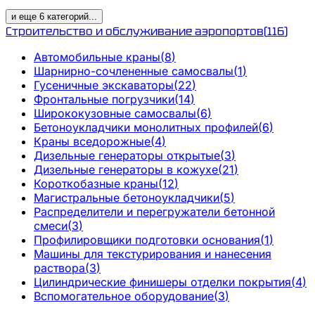
и еще
6
категорий
...
Строительство и обслуживание аэропортов
(
116
)
Автомобильные краны
(
8
)
Шарнирно-сочлененные самосвалы
(
1
)
Гусеничные экскаваторы
(
22
)
Фронтальные погрузчики
(
14
)
Ширококузовные самосвалы
(
6
)
Бетоноукладчики монолитных профилей
(
6
)
Краны вседорожные
(
4
)
Дизельные генераторы открытые
(
3
)
Дизельные генераторы в кожухе
(
21
)
Короткобазные краны
(
12
)
Магистральные бетоноукладчики
(
5
)
Распределители и перегружатели бетонной
смеси
(
3
)
Профилировщики подготовки основания
(
1
)
Машины для текстурирования и нанесения
раствора
(
3
)
Цилиндрические финишеры отделки покрытия
(
4
)
Вспомогательное оборудование
(
3
)