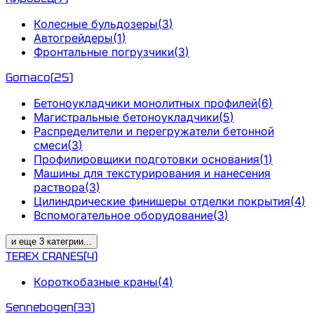
Колесные бульдозеры
(
3
)
Автогрейдеры
(
1
)
Фронтальные погрузчики
(
3
)
Gomaco
(
25
)
Бетоноукладчики монолитных профилей
(
6
)
Магистральные бетоноукладчики
(
5
)
Распределители и перегружатели бетонной
смеси
(
3
)
Профилировщики подготовки основания
(
1
)
Машины для текстурирования и нанесения
раствора
(
3
)
Цилиндрические финишеры отделки покрытия
(
4
)
Вспомогательное оборудование
(
3
)
и еще
3
категрии
...
TEREX CRANES
(
4
)
Короткобазные краны
(
4
)
Sennebogen
(
33
)