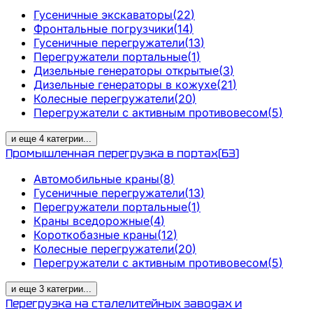
Гусеничные экскаваторы
(
22
)
Фронтальные погрузчики
(
14
)
Гусеничные перегружатели
(
13
)
Перегружатели портальные
(
1
)
Дизельные генераторы открытые
(
3
)
Дизельные генераторы в кожухе
(
21
)
Колесные перегружатели
(
20
)
Перегружатели с активным противовесом
(
5
)
и еще
4
категрии
...
Промышленная перегрузка в портах
(
63
)
Автомобильные краны
(
8
)
Гусеничные перегружатели
(
13
)
Перегружатели портальные
(
1
)
Краны вседорожные
(
4
)
Короткобазные краны
(
12
)
Колесные перегружатели
(
20
)
Перегружатели с активным противовесом
(
5
)
и еще
3
категрии
...
Перегрузка на сталелитейных заводах и