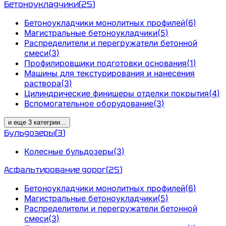
Бетоноукладчики
(
25
)
Бетоноукладчики монолитных профилей
(
6
)
Магистральные бетоноукладчики
(
5
)
Распределители и перегружатели бетонной
смеси
(
3
)
Профилировщики подготовки основания
(
1
)
Машины для текстурирования и нанесения
раствора
(
3
)
Цилиндрические финишеры отделки покрытия
(
4
)
Вспомогательное оборудование
(
3
)
и еще
3
категрии
...
Бульдозеры
(
3
)
Колесные бульдозеры
(
3
)
Асфальтирование дорог
(
25
)
Бетоноукладчики монолитных профилей
(
6
)
Магистральные бетоноукладчики
(
5
)
Распределители и перегружатели бетонной
смеси
(
3
)