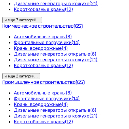
Дизельные генераторы в кожухе
(
21
)
Короткобазные краны
(
12
)
и еще
7
категорий
...
Коммерческое строительство
(
65
)
Автомобильные краны
(
8
)
Фронтальные погрузчики
(
14
)
Краны вседорожные
(
4
)
Дизельные генераторы открытые
(
6
)
Дизельные генераторы в кожухе
(
21
)
Короткобазные краны
(
12
)
и еще
2
категрии
...
Промышленное строительство
(
65
)
Автомобильные краны
(
8
)
Фронтальные погрузчики
(
14
)
Краны вседорожные
(
4
)
Дизельные генераторы открытые
(
6
)
Дизельные генераторы в кожухе
(
21
)
Короткобазные краны
(
12
)