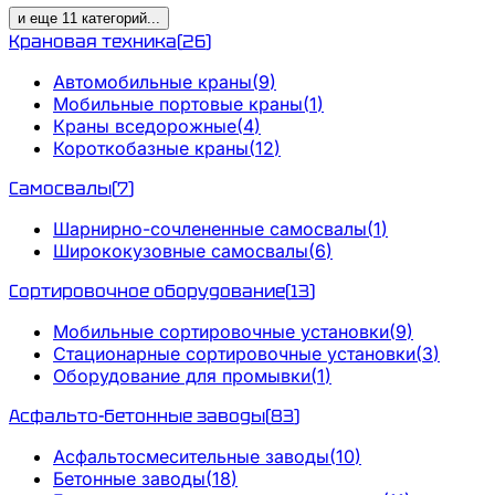
и еще
11
категорий
...
Крановая техника
(
26
)
Автомобильные краны
(
9
)
Мобильные портовые краны
(
1
)
Краны вседорожные
(
4
)
Короткобазные краны
(
12
)
Самосвалы
(
7
)
Шарнирно-сочлененные самосвалы
(
1
)
Ширококузовные самосвалы
(
6
)
Сортировочное оборудование
(
13
)
Мобильные сортировочные установки
(
9
)
Стационарные сортировочные установки
(
3
)
Оборудование для промывки
(
1
)
Асфальто-бетонные заводы
(
83
)
Асфальтосмесительные заводы
(
10
)
Бетонные заводы
(
18
)