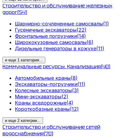
Строительство и обслуживание железных
дорог
(
54
)
Шарнирно-сочлененные самосвалы
(
1
)
Гусеничные экскаваторы
(
22
)
Фронтальные погрузчики
(
14
)
Ширококузовные самосвалы
(
6
)
Дизельные генераторы в кожухе
(
11
)
и еще
1
категория
...
Коммунальные ресурсы. Канализация
(
40
)
Автомобильные краны
(
8
)
Экскаваторы-погрузчики
(
11
)
Колесные экскаваторы
(
3
)
Мини-экскаваторы
(
2
)
Краны вседорожные
(
4
)
Короткобазные краны
(
12
)
и еще
2
категрии
...
Строительство и обслуживание сетей
водоснабжения
(
70
)