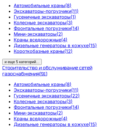
Автомобильные краны
(
8
)
Экскаваторы-погрузчики
(
11
)
Гусеничные экскаваторы
(
1
)
Колесные экскаваторы
(
3
)
Фронтальные погрузчики
(
14
)
Мини-экскаваторы
(
2
)
Краны вседорожные
(
4
)
Дизельные генераторы в кожухе
(
15
)
Короткобазные краны
(
12
)
и еще
5
категорий
...
Строительство и обслуживание сетей
газоснабжения
(
91
)
Автомобильные краны
(
8
)
Экскаваторы-погрузчики
(
11
)
Гусеничные экскаваторы
(
22
)
Колесные экскаваторы
(
3
)
Фронтальные погрузчики
(
14
)
Мини-экскаваторы
(
2
)
Краны вседорожные
(
4
)
Дизельные генераторы в кожухе
(
15
)