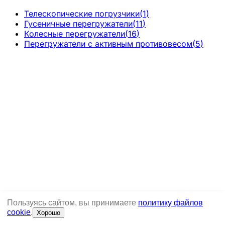
Телескопические погрузчики
(
1
)
Гусеничные перегружатели
(
11
)
Колесные перегружатели
(
16
)
Перегружатели с активным противовесом
(
5
)
Пользуясь сайтом, вы принимаете
политику файлов
cookie
.
Хорошо