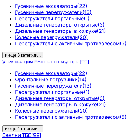
Гусеничные экскаваторы
(
22
)
Гусеничные перегружатели
(
13
)
Перегружатели портальные
(
1
)
Дизельные генераторы открытые
(
3
)
Дизельные генераторы в кожухе
(
21
)
Колесные перегружатели
(
20
)
Перегружатели с активным противовесом
(
5
)
и еще
3
категрии
...
Утилизация бытового мусора
(
99
)
Гусеничные экскаваторы
(
22
)
Фронтальные погрузчики
(
14
)
Гусеничные перегружатели
(
13
)
Перегружатели портальные
(
1
)
Дизельные генераторы открытые
(
3
)
Дизельные генераторы в кожухе
(
21
)
Колесные перегружатели
(
20
)
Перегружатели с активным противовесом
(
5
)
и еще
4
категрии
...
Свалки ТБО
(
99
)