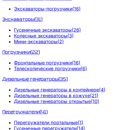
Экскаваторы-погрузчики
(
16
)
Экскаваторы
(
31
)
Гусеничные экскаваторы
(
26
)
Колесные экскаваторы
(
3
)
Мини-экскаваторы
(
2
)
Погрузчики
(
22
)
Фронтальные погрузчики
(
16
)
Телескопические погрузчики
(
6
)
Дизельные генераторы
(
35
)
Дизельные генераторы в контейнере
(
4
)
Дизельные генераторы в кожухе
(
21
)
Дизельные генераторы открытые
(
10
)
Перегружатели
(
41
)
Перегружатели портальные
(
1
)
Гусеничные перегружатели
(
14
)