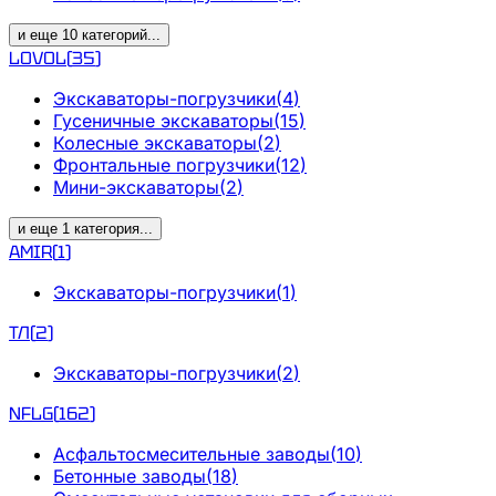
и еще
10
категорий
...
LOVOL
(
35
)
Экскаваторы-погрузчики
(
4
)
Гусеничные экскаваторы
(
15
)
Колесные экскаваторы
(
2
)
Фронтальные погрузчики
(
12
)
Мини-экскаваторы
(
2
)
и еще
1
категория
...
AMIR
(
1
)
Экскаваторы-погрузчики
(
1
)
ТЛ
(
2
)
Экскаваторы-погрузчики
(
2
)
NFLG
(
162
)
Асфальтосмесительные заводы
(
10
)
Бетонные заводы
(
18
)