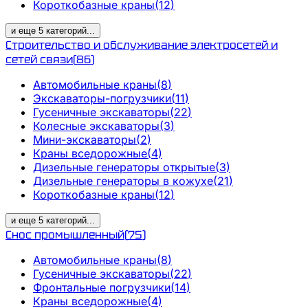
Короткобазные краны
(
12
)
и еще
5
категорий
...
Строительство и обслуживание электросетей и
сетей связи
(
86
)
Автомобильные краны
(
8
)
Экскаваторы-погрузчики
(
11
)
Гусеничные экскаваторы
(
22
)
Колесные экскаваторы
(
3
)
Мини-экскаваторы
(
2
)
Краны вседорожные
(
4
)
Дизельные генераторы открытые
(
3
)
Дизельные генераторы в кожухе
(
21
)
Короткобазные краны
(
12
)
и еще
5
категорий
...
Снос промышленный
(
75
)
Автомобильные краны
(
8
)
Гусеничные экскаваторы
(
22
)
Фронтальные погрузчики
(
14
)
Краны вседорожные
(
4
)