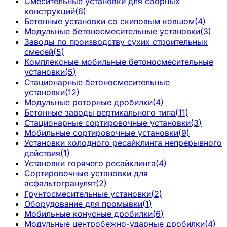
Смесительные установки для сборных
конструкций
(
6
)
Бетонные установки со скиповым ковшом
(
4
)
Модульные бетоносмесительные установки
(
3
)
Заводы по производству сухих строительных
смесей
(
5
)
Комплексные мобильные бетоносмесительные
установки
(
5
)
Стационарные бетоносмесительные
установки
(
12
)
Модульные роторные дробилки
(
4
)
Бетонные заводы вертикального типа
(
11
)
Стационарные сортировочные установки
(
3
)
Мобильные сортировочные установки
(
9
)
Установки холодного ресайклинга непрерывного
действия
(
1
)
Установки горячего ресайклинга
(
4
)
Сортировочные установки для
асфальтогранулят
(
2
)
Грунтосмесительные установки
(
2
)
Оборудование для промывки
(
1
)
Мобильные конусные дробилки
(
6
)
Модульные центробежно-ударные дробилки
(
4
)