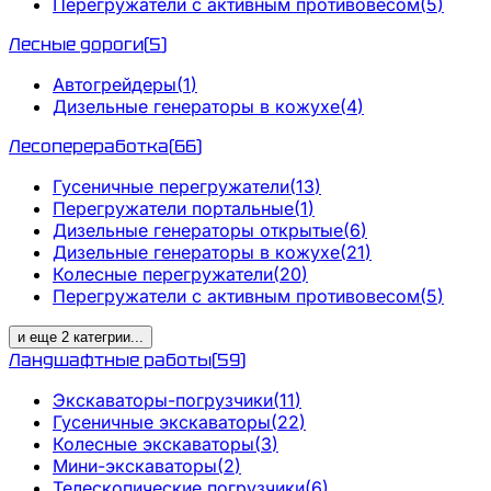
Перегружатели с активным противовесом
(
5
)
Лесные дороги
(
5
)
Автогрейдеры
(
1
)
Дизельные генераторы в кожухе
(
4
)
Лесопереработка
(
66
)
Гусеничные перегружатели
(
13
)
Перегружатели портальные
(
1
)
Дизельные генераторы открытые
(
6
)
Дизельные генераторы в кожухе
(
21
)
Колесные перегружатели
(
20
)
Перегружатели с активным противовесом
(
5
)
и еще
2
категрии
...
Ландшафтные работы
(
59
)
Экскаваторы-погрузчики
(
11
)
Гусеничные экскаваторы
(
22
)
Колесные экскаваторы
(
3
)
Мини-экскаваторы
(
2
)
Телескопические погрузчики
(
6
)