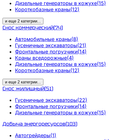
Дизельные генераторы в кожухе
(
15
)
Короткобазные краны
(
12
)
и еще
2
категрии
...
Снос коммерческий
(
74
)
Автомобильные краны
(
8
)
Гусеничные экскаваторы
(
21
)
Фронтальные погрузчики
(
14
)
Краны вседорожные
(
4
)
Дизельные генераторы в кожухе
(
15
)
Короткобазные краны
(
12
)
и еще
2
категрии
...
Снос жилищный
(
51
)
Гусеничные экскаваторы
(
22
)
Фронтальные погрузчики
(
14
)
Дизельные генераторы в кожухе
(
15
)
Добыча энергоресурсов
(
103
)
Автогрейдеры
(
1
)