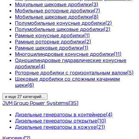
Модульные щековые дробилки
(
3
)
Мобильные роторные дробилки
(
7
)
Мобильные щековые дробилки
(
8
)
Полумобильные конусные дробилки
(
2
)
Полумобильные щековые дробилки
(
2
)
Рамные конусные дробилки
(
1
)
Рамные роторные дробилки
(
2
)
Рамные щековые дробилки
(
1
)
Многоцилиндровые конусные дробилки
(
11
)
Одноцилиндровые гидравлические конусные
дробилки
(
4
)
Роторные дробилки с горизонтальным валом
(
5
)
Щековые дробилки со сложным качанием
щеки
(
6
)
и еще
27
категорий
...
JVM Group Power Systems
(
35
)
Дизельные генераторы в контейнере
(
4
)
Дизельные генераторы открытые
(
10
)
Дизельные генераторы в кожухе
(
21
)
Кировец
(
7
)