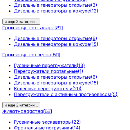
Дизельные генераторы открытые
(
3
)
Дизельные генераторы в кожухе
(
12
)
и еще
3
категрии
...
Производство сахара
(
21
)
Дизельные генераторы открытые
(
6
)
Дизельные генераторы в кожухе
(
15
)
Производство зерна
(
60
)
Гусеничные перегружатели
(
13
)
Перегружатели портальные
(
1
)
Дизельные генераторы открытые
(
6
)
Дизельные генераторы в кожухе
(
15
)
Колесные перегружатели
(
20
)
Перегружатели с активным противовесом
(
5
)
и еще
2
категрии
...
Животноводство
(
63
)
Гусеничные экскаваторы
(
22
)
Фронтальные погрузчики
(
14
)