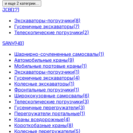
и еще
2
категрии
...
JCB
(
17
)
Экскаваторы-погрузчики
(
8
)
Гусеничные экскаваторы
(
7
)
Телескопические погрузчики
(
2
)
SANY
(
48
)
Шарнирно-сочлененные самосвалы
(
1
)
Автомобильные краны
(
9
)
Мобильные портовые краны
(
1
)
Экскаваторы-погрузчики
(
1
)
Гусеничные экскаваторы
(
4
)
Колесные экскаваторы
(
1
)
Фронтальные погрузчики
(
1
)
Ширококузовные самосвалы
(
6
)
Телескопические погрузчики
(
3
)
Гусеничные перегружатели
(
3
)
Перегружатели портальные
(
1
)
Краны вседорожные
(
4
)
Короткобазные краны
(
8
)
Колесные перегружатели
(
5
)