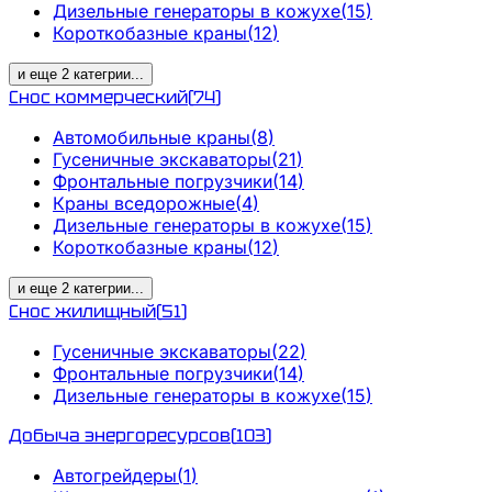
Дизельные генераторы в кожухе
(
15
)
Короткобазные краны
(
12
)
и еще
2
категрии
...
Снос коммерческий
(
74
)
Автомобильные краны
(
8
)
Гусеничные экскаваторы
(
21
)
Фронтальные погрузчики
(
14
)
Краны вседорожные
(
4
)
Дизельные генераторы в кожухе
(
15
)
Короткобазные краны
(
12
)
и еще
2
категрии
...
Снос жилищный
(
51
)
Гусеничные экскаваторы
(
22
)
Фронтальные погрузчики
(
14
)
Дизельные генераторы в кожухе
(
15
)
Добыча энергоресурсов
(
103
)
Автогрейдеры
(
1
)