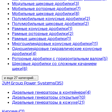
Модульные щековые дробилки
(
3
)
Мобильные роторные дробилки
(
7
)
Мобильные щековые дробилки
(
8
)
Полумобильные конусные дробилки
(
2
)
Полумобильные щековые дробилки
(
2
)
Рамные конусные дробилки
(
1
)
Рамные роторные дробилки
(
2
)
Рамные щековые дробилки
(
1
)
Многоцилиндровые конусные дробилки
(
11
)
Одноцилиндровые гидравлические конусные
дробилки
(
4
)
Роторные дробилки с горизонтальным валом
(
5
)
Щековые дробилки со сложным качанием
щеки
(
6
)
и еще
27
категорий
...
JVM Group Power Systems
(
35
)
Дизельные генераторы в контейнере
(
4
)
Дизельные генераторы открытые
(
10
)
Дизельные генераторы в кожухе
(
21
)
Кировец
(
7
)