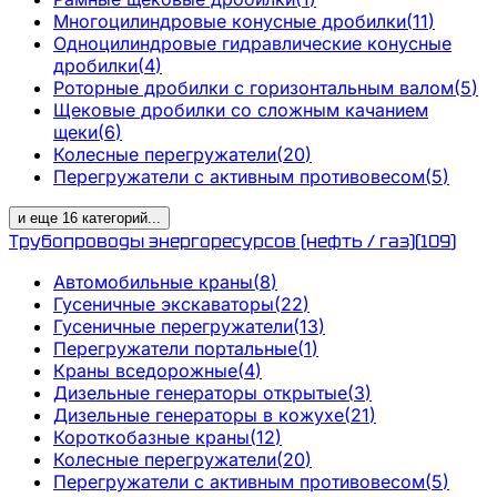
Многоцилиндровые конусные дробилки
(
11
)
Одноцилиндровые гидравлические конусные
дробилки
(
4
)
Роторные дробилки с горизонтальным валом
(
5
)
Щековые дробилки со сложным качанием
щеки
(
6
)
Колесные перегружатели
(
20
)
Перегружатели с активным противовесом
(
5
)
и еще
16
категорий
...
Трубопроводы энергоресурсов (нефть / газ)
(
109
)
Автомобильные краны
(
8
)
Гусеничные экскаваторы
(
22
)
Гусеничные перегружатели
(
13
)
Перегружатели портальные
(
1
)
Краны вседорожные
(
4
)
Дизельные генераторы открытые
(
3
)
Дизельные генераторы в кожухе
(
21
)
Короткобазные краны
(
12
)
Колесные перегружатели
(
20
)
Перегружатели с активным противовесом
(
5
)