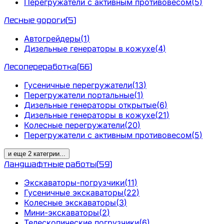
Перегружатели с активным противовесом
(
5
)
Лесные дороги
(
5
)
Автогрейдеры
(
1
)
Дизельные генераторы в кожухе
(
4
)
Лесопереработка
(
66
)
Гусеничные перегружатели
(
13
)
Перегружатели портальные
(
1
)
Дизельные генераторы открытые
(
6
)
Дизельные генераторы в кожухе
(
21
)
Колесные перегружатели
(
20
)
Перегружатели с активным противовесом
(
5
)
и еще
2
категрии
...
Ландшафтные работы
(
59
)
Экскаваторы-погрузчики
(
11
)
Гусеничные экскаваторы
(
22
)
Колесные экскаваторы
(
3
)
Мини-экскаваторы
(
2
)
Телескопические погрузчики
(
6
)