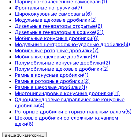
Шарнирно-сочлененные самосвалы
(
1
)
Фронтальные погрузчики
(
7
)
Ширококузовные самосвалы
(
6
)
Модульные щековые дробилки
(
2
)
Дизельные генераторы открытые
(
6
)
Дизельные генераторы в кожухе
(
21
)
Мобильные конусные дробилки
(
6
)
Модульные центробежно-ударные дробилки
(
4
)
Мобильные роторные дробилки
(
7
)
Мобильные щековые дробилки
(
8
)
Полумобильные конусные дробилки
(
2
)
Полумобильные щековые дробилки
(
2
)
Рамные конусные дробилки
(
1
)
Рамные роторные дробилки
(
2
)
Рамные щековые дробилки
(
1
)
Многоцилиндровые конусные дробилки
(
11
)
Одноцилиндровые гидравлические конусные
дробилки
(
4
)
Роторные дробилки с горизонтальным валом
(
5
)
Щековые дробилки со сложным качанием
щеки
(
6
)
и еще
16
категорий
...