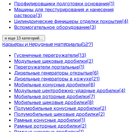
Профилировщики подготовки основания
(
1
)
Машины для текстурирования и нанесения
раствора
(
3
)
Цилиндрические финишеры отделки покрытия
(
4
)
Вспомогательное оборудование
(
3
)
и еще
13
категорий
...
Карьеры и Нерудные материалы
(
127
)
Гусеничные перегружатели
(
13
)
Модульные щековые дробилки
(
2
)
Перегружатели портальные
(
1
)
Дизельные генераторы открытые
(
6
)
Дизельные генераторы в кожухе
(
21
)
Мобильные конусные дробилки
(
6
)
Модульные центробежно-ударные дробилки
(
4
)
Мобильные роторные дробилки
(
7
)
Мобильные щековые дробилки
(
8
)
Полумобильные конусные дробилки
(
2
)
Полумобильные щековые дробилки
(
2
)
Рамные конусные дробилки
(
1
)
Рамные роторные дробилки
(
2
)
Рамные щековые дробилки
(
1
)