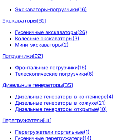
Экскаваторы-погрузчики
(
16
)
Экскаваторы
(
31
)
Гусеничные экскаваторы
(
26
)
Колесные экскаваторы
(
3
)
Мини-экскаваторы
(
2
)
Погрузчики
(
22
)
Фронтальные погрузчики
(
16
)
Телескопические погрузчики
(
6
)
Дизельные генераторы
(
35
)
Дизельные генераторы в контейнере
(
4
)
Дизельные генераторы в кожухе
(
21
)
Дизельные генераторы открытые
(
10
)
Перегружатели
(
41
)
Перегружатели портальные
(
1
)
Гусеничные перегружатели
(
14
)