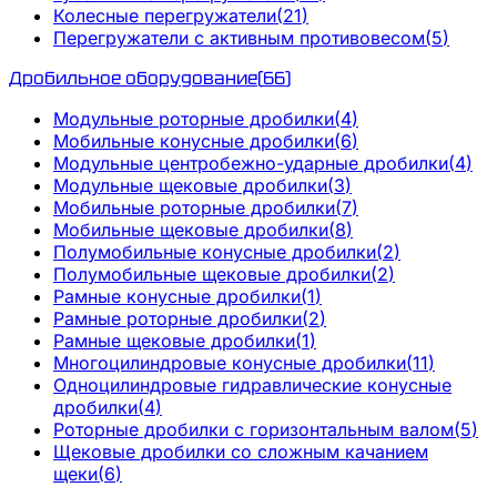
Колесные перегружатели
(
21
)
Перегружатели с активным противовесом
(
5
)
Дробильное оборудование
(
66
)
Модульные роторные дробилки
(
4
)
Мобильные конусные дробилки
(
6
)
Модульные центробежно-ударные дробилки
(
4
)
Модульные щековые дробилки
(
3
)
Мобильные роторные дробилки
(
7
)
Мобильные щековые дробилки
(
8
)
Полумобильные конусные дробилки
(
2
)
Полумобильные щековые дробилки
(
2
)
Рамные конусные дробилки
(
1
)
Рамные роторные дробилки
(
2
)
Рамные щековые дробилки
(
1
)
Многоцилиндровые конусные дробилки
(
11
)
Одноцилиндровые гидравлические конусные
дробилки
(
4
)
Роторные дробилки с горизонтальным валом
(
5
)
Щековые дробилки со сложным качанием
щеки
(
6
)