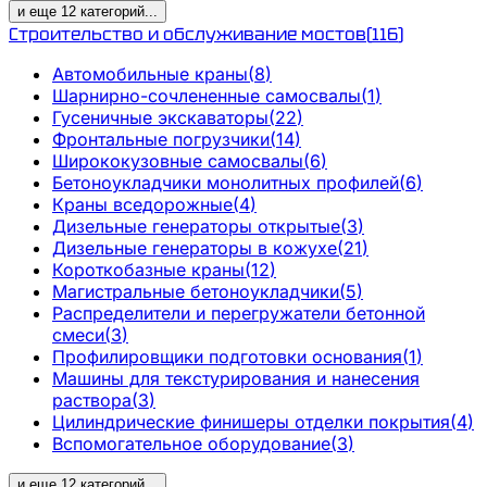
и еще
12
категорий
...
Строительство и обслуживание мостов
(
116
)
Автомобильные краны
(
8
)
Шарнирно-сочлененные самосвалы
(
1
)
Гусеничные экскаваторы
(
22
)
Фронтальные погрузчики
(
14
)
Ширококузовные самосвалы
(
6
)
Бетоноукладчики монолитных профилей
(
6
)
Краны вседорожные
(
4
)
Дизельные генераторы открытые
(
3
)
Дизельные генераторы в кожухе
(
21
)
Короткобазные краны
(
12
)
Магистральные бетоноукладчики
(
5
)
Распределители и перегружатели бетонной
смеси
(
3
)
Профилировщики подготовки основания
(
1
)
Машины для текстурирования и нанесения
раствора
(
3
)
Цилиндрические финишеры отделки покрытия
(
4
)
Вспомогательное оборудование
(
3
)
и еще
12
категорий
...