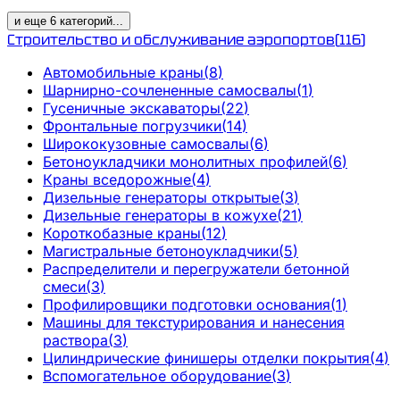
и еще
6
категорий
...
Строительство и обслуживание аэропортов
(
116
)
Автомобильные краны
(
8
)
Шарнирно-сочлененные самосвалы
(
1
)
Гусеничные экскаваторы
(
22
)
Фронтальные погрузчики
(
14
)
Ширококузовные самосвалы
(
6
)
Бетоноукладчики монолитных профилей
(
6
)
Краны вседорожные
(
4
)
Дизельные генераторы открытые
(
3
)
Дизельные генераторы в кожухе
(
21
)
Короткобазные краны
(
12
)
Магистральные бетоноукладчики
(
5
)
Распределители и перегружатели бетонной
смеси
(
3
)
Профилировщики подготовки основания
(
1
)
Машины для текстурирования и нанесения
раствора
(
3
)
Цилиндрические финишеры отделки покрытия
(
4
)
Вспомогательное оборудование
(
3
)