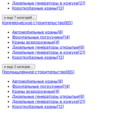
Дизельные генераторы в кожухе
(
21
)
Короткобазные краны
(
12
)
и еще
7
категорий
...
Коммерческое строительство
(
65
)
Автомобильные краны
(
8
)
Фронтальные погрузчики
(
14
)
Краны вседорожные
(
4
)
Дизельные генераторы открытые
(
6
)
Дизельные генераторы в кожухе
(
21
)
Короткобазные краны
(
12
)
и еще
2
категрии
...
Промышленное строительство
(
65
)
Автомобильные краны
(
8
)
Фронтальные погрузчики
(
14
)
Краны вседорожные
(
4
)
Дизельные генераторы открытые
(
6
)
Дизельные генераторы в кожухе
(
21
)
Короткобазные краны
(
12
)