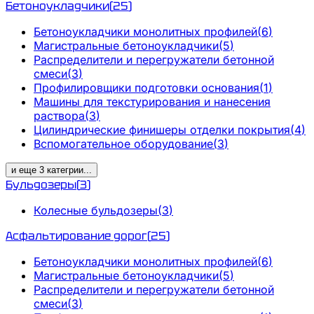
Бетоноукладчики
(
25
)
Бетоноукладчики монолитных профилей
(
6
)
Магистральные бетоноукладчики
(
5
)
Распределители и перегружатели бетонной
смеси
(
3
)
Профилировщики подготовки основания
(
1
)
Машины для текстурирования и нанесения
раствора
(
3
)
Цилиндрические финишеры отделки покрытия
(
4
)
Вспомогательное оборудование
(
3
)
и еще
3
категрии
...
Бульдозеры
(
3
)
Колесные бульдозеры
(
3
)
Асфальтирование дорог
(
25
)
Бетоноукладчики монолитных профилей
(
6
)
Магистральные бетоноукладчики
(
5
)
Распределители и перегружатели бетонной
смеси
(
3
)