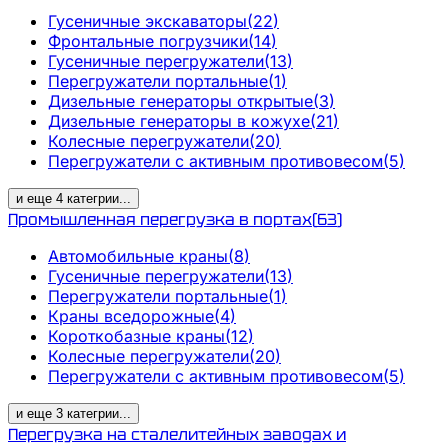
Гусеничные экскаваторы
(
22
)
Фронтальные погрузчики
(
14
)
Гусеничные перегружатели
(
13
)
Перегружатели портальные
(
1
)
Дизельные генераторы открытые
(
3
)
Дизельные генераторы в кожухе
(
21
)
Колесные перегружатели
(
20
)
Перегружатели с активным противовесом
(
5
)
и еще
4
категрии
...
Промышленная перегрузка в портах
(
63
)
Автомобильные краны
(
8
)
Гусеничные перегружатели
(
13
)
Перегружатели портальные
(
1
)
Краны вседорожные
(
4
)
Короткобазные краны
(
12
)
Колесные перегружатели
(
20
)
Перегружатели с активным противовесом
(
5
)
и еще
3
категрии
...
Перегрузка на сталелитейных заводах и