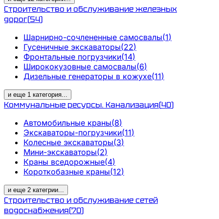
Строительство и обслуживание железных
дорог
(
54
)
Шарнирно-сочлененные самосвалы
(
1
)
Гусеничные экскаваторы
(
22
)
Фронтальные погрузчики
(
14
)
Ширококузовные самосвалы
(
6
)
Дизельные генераторы в кожухе
(
11
)
и еще
1
категория
...
Коммунальные ресурсы. Канализация
(
40
)
Автомобильные краны
(
8
)
Экскаваторы-погрузчики
(
11
)
Колесные экскаваторы
(
3
)
Мини-экскаваторы
(
2
)
Краны вседорожные
(
4
)
Короткобазные краны
(
12
)
и еще
2
категрии
...
Строительство и обслуживание сетей
водоснабжения
(
70
)