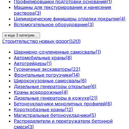
Профилировщики подготовки основания
(
1
)
Машины для текстурирования и нанесения
раствора
(
3
)
Цилиндрические финишеры отделки покрытия
(
4
)
Вспомогательное оборудование
(
3
)
и еще
3
категрии
...
Строительство новых дорог
(
120
)
Шарнирно-сочлененные самосвалы
(
1
)
Автомобильные краны
(
8
)
Автогрейдеры
(
1
)
Гусеничные экскаваторы
(
22
)
Фронтальные погрузчики
(
14
)
Ширококузовные самосвалы
(
6
)
Дизельные генераторы открытые
(
6
)
Краны вседорожные
(
4
)
Дизельные генераторы в кожухе
(
21
)
Бетоноукладчики монолитных профилей
(
6
)
Короткобазные краны
(
12
)
Магистральные бетоноукладчики
(
5
)
Распределители и перегружатели бетонной
смеси
(
3
)