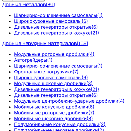
Добыча металлов
(
34
)
Шарнирно-сочлененные самосвалы
(
1
)
Ширококузовные самосвалы
(
6
)
Дизельные генераторы открытые
(
6
)
Дизельные генераторы в кожухе
(
21
)
Добыча нерудных материалов
(
108
)
Модульные роторные дробилки
(
4
)
Автогрейдеры
(
1
)
Шарнирно-сочлененные самосвалы
(
1
)
Фронтальные погрузчики
(
7
)
Ширококузовные самосвалы
(
6
)
Модульные щековые дробилки
(
3
)
Дизельные генераторы в кожухе
(
21
)
Дизельные генераторы открытые
(
6
)
Модульные центробежно-ударные дробилки
(
4
)
Мобильные конусные дробилки
(
6
)
Мобильные роторные дробилки
(
7
)
Мобильные щековые дробилки
(
8
)
Полумобильные конусные дробилки
(
2
)
Полумобильные щековые дробилки
(
2
)