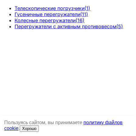
Телескопические погрузчики
(
1
)
Гусеничные перегружатели
(
11
)
Колесные перегружатели
(
16
)
Перегружатели с активным противовесом
(
5
)
Пользуясь сайтом, вы принимаете
политику файлов
cookie
.
Хорошо