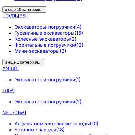
и еще
10
категорий
...
LOVOL
(
35
)
Экскаваторы-погрузчики
(
4
)
Гусеничные экскаваторы
(
15
)
Колесные экскаваторы
(
2
)
Фронтальные погрузчики
(
12
)
Мини-экскаваторы
(
2
)
и еще
1
категория
...
AMIR
(
1
)
Экскаваторы-погрузчики
(
1
)
ТЛ
(
2
)
Экскаваторы-погрузчики
(
2
)
NFLG
(
162
)
Асфальтосмесительные заводы
(
10
)
Бетонные заводы
(
18
)