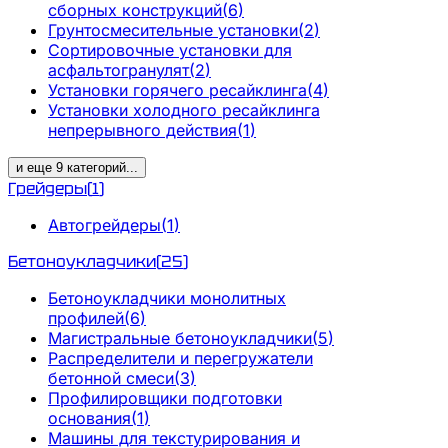
сборных конструкций
(
6
)
Грунтосмесительные установки
(
2
)
Сортировочные установки для
асфальтогранулят
(
2
)
Установки горячего ресайклинга
(
4
)
Установки холодного ресайклинга
непрерывного действия
(
1
)
и еще
9
категорий
...
Грейдеры
(
1
)
Автогрейдеры
(
1
)
Бетоноукладчики
(
25
)
Бетоноукладчики монолитных
профилей
(
6
)
Магистральные бетоноукладчики
(
5
)
Распределители и перегружатели
бетонной смеси
(
3
)
Профилировщики подготовки
основания
(
1
)
Машины для текстурирования и