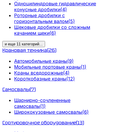
Одноцилиндровые гидравлические
конусные дробилки
(
4
)
Роторные дробилки с
горизонтальным валом
(
5
)
Щековые дробилки со сложным
качанием щеки
(
6
)
и еще
11
категорий
...
Крановая техника
(
26
)
Автомобильные краны
(
9
)
Мобильные портовые краны
(
1
)
Краны вседорожные
(
4
)
Короткобазные краны
(
12
)
Самосвалы
(
7
)
Шарнирно-сочлененные
самосвалы
(
1
)
Ширококузовные самосвалы
(
6
)
Сортировочное оборудование
(
13
)