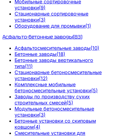
Мобильные сортировочные
установки
(
9
)
Стационарные сортировочные
установки
(
3
)
Оборудование для промывки
(
1
)
Асфальто-бетонные заводы
(
83
)
Асфальтосмесительные заводы
(
10
)
Бетонные заводы
(
18
)
Бетонные заводы вертикального
типа
(
11
)
Стационарные бетоносмесительные
установки
(
12
)
Комплексные мобильные
бетоносмесительные установки
(
5
)
Заводы по производству сухих
строительных смесей
(
5
)
Модульные бетоносмесительные
установки
(
3
)
Бетонные установки со скиповым
ковшом
(
4
)
Смесительные установки для