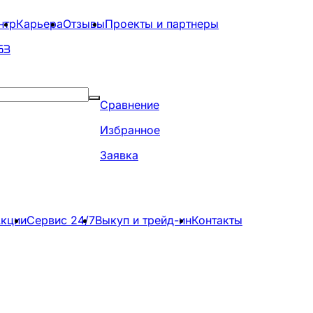
нтр
Карьера
Отзывы
Проекты и партнеры
63
Сравнение
Избранное
Заявка
кции
Сервис 24/7
Выкуп и трейд-ин
Контакты