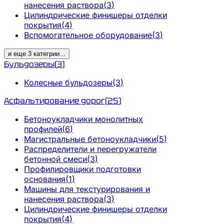
нанесения раствора
(
3
)
Цилиндрические финишеры отделки
покрытия
(
4
)
Вспомогательное оборудование
(
3
)
и еще
3
категрии
...
Бульдозеры
(
3
)
Колесные бульдозеры
(
3
)
Асфальтирование дорог
(
25
)
Бетоноукладчики монолитных
профилей
(
6
)
Магистральные бетоноукладчики
(
5
)
Распределители и перегружатели
бетонной смеси
(
3
)
Профилировщики подготовки
основания
(
1
)
Машины для текстурирования и
нанесения раствора
(
3
)
Цилиндрические финишеры отделки
покрытия
(
4
)