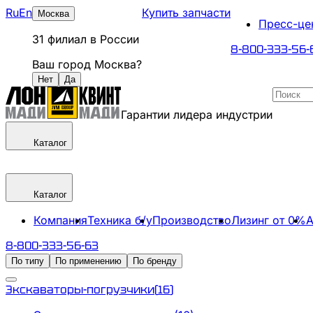
Ru
En
Купить запчасти
Москва
Пресс-це
31
филиал
в России
8-800-333-56-
Ваш город
Москва
?
Нет
Да
Гарантии лидера индустрии
Каталог
Каталог
Компания
Техника б/у
Производство
Лизинг от 0%
А
8-800-333-56-63
По типу
По применению
По бренду
Экскаваторы-погрузчики
(
16
)