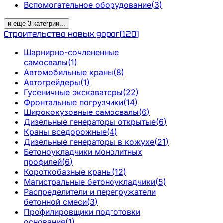
Вспомогательное оборудование
(
3
)
и еще
3
категрии
...
Строительство новых дорог
(
120
)
Шарнирно-сочлененные
самосвалы
(
1
)
Автомобильные краны
(
8
)
Автогрейдеры
(
1
)
Гусеничные экскаваторы
(
22
)
Фронтальные погрузчики
(
14
)
Ширококузовные самосвалы
(
6
)
Дизельные генераторы открытые
(
6
)
Краны вседорожные
(
4
)
Дизельные генераторы в кожухе
(
21
)
Бетоноукладчики монолитных
профилей
(
6
)
Короткобазные краны
(
12
)
Магистральные бетоноукладчики
(
5
)
Распределители и перегружатели
бетонной смеси
(
3
)
Профилировщики подготовки
основания
(
1
)