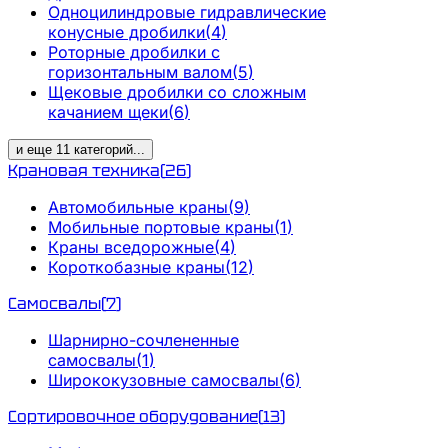
Одноцилиндровые гидравлические
конусные дробилки
(
4
)
Роторные дробилки с
горизонтальным валом
(
5
)
Щековые дробилки со сложным
качанием щеки
(
6
)
и еще
11
категорий
...
Крановая техника
(
26
)
Автомобильные краны
(
9
)
Мобильные портовые краны
(
1
)
Краны вседорожные
(
4
)
Короткобазные краны
(
12
)
Самосвалы
(
7
)
Шарнирно-сочлененные
самосвалы
(
1
)
Ширококузовные самосвалы
(
6
)
Сортировочное оборудование
(
13
)