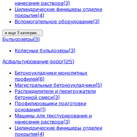
нанесения раствора
(
3
)
Цилиндрические финишеры отделки
покрытия
(
4
)
Вспомогательное оборудование
(
3
)
и еще
3
категрии
...
Бульдозеры
(
3
)
Колесные бульдозеры
(
3
)
Асфальтирование дорог
(
25
)
Бетоноукладчики монолитных
профилей
(
6
)
Магистральные бетоноукладчики
(
5
)
Распределители и перегружатели
бетонной смеси
(
3
)
Профилировщики подготовки
основания
(
1
)
Машины для текстурирования и
нанесения раствора
(
3
)
Цилиндрические финишеры отделки
покрытия
(
4
)