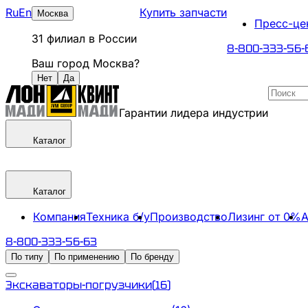
Ru
En
Купить запчасти
Москва
Пресс-це
31
филиал
в России
8-800-333-56-
Ваш город
Москва
?
Нет
Да
Гарантии лидера индустрии
Каталог
Каталог
Компания
Техника б/у
Производство
Лизинг от 0%
А
8-800-333-56-63
По типу
По применению
По бренду
Экскаваторы-погрузчики
(
16
)