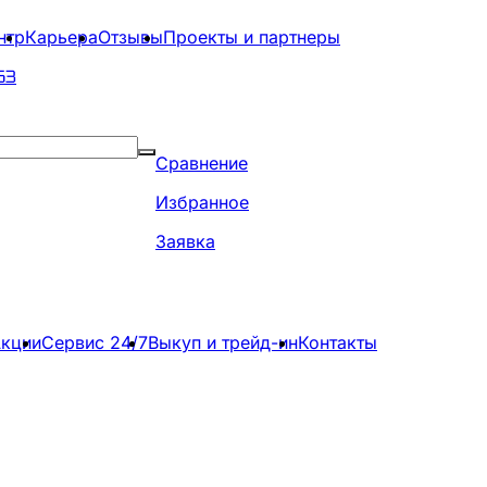
нтр
Карьера
Отзывы
Проекты и партнеры
63
Сравнение
Избранное
Заявка
кции
Сервис 24/7
Выкуп и трейд-ин
Контакты