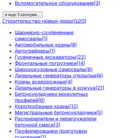
Вспомогательное оборудование
(
3
)
и еще
3
категрии
...
Строительство новых дорог
(
120
)
Шарнирно-сочлененные
самосвалы
(
1
)
Автомобильные краны
(
8
)
Автогрейдеры
(
1
)
Гусеничные экскаваторы
(
22
)
Фронтальные погрузчики
(
14
)
Ширококузовные самосвалы
(
6
)
Дизельные генераторы открытые
(
6
)
Краны вседорожные
(
4
)
Дизельные генераторы в кожухе
(
21
)
Бетоноукладчики монолитных
профилей
(
6
)
Короткобазные краны
(
12
)
Магистральные бетоноукладчики
(
5
)
Распределители и перегружатели
бетонной смеси
(
3
)
Профилировщики подготовки
основания
(
1
)