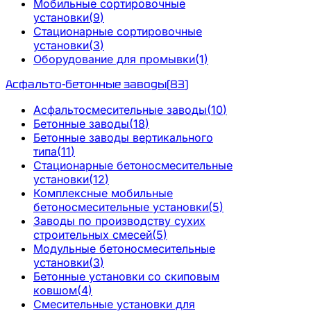
Мобильные сортировочные
установки
(
9
)
Стационарные сортировочные
установки
(
3
)
Оборудование для промывки
(
1
)
Асфальто-бетонные заводы
(
83
)
Асфальтосмесительные заводы
(
10
)
Бетонные заводы
(
18
)
Бетонные заводы вертикального
типа
(
11
)
Стационарные бетоносмесительные
установки
(
12
)
Комплексные мобильные
бетоносмесительные установки
(
5
)
Заводы по производству сухих
строительных смесей
(
5
)
Модульные бетоносмесительные
установки
(
3
)
Бетонные установки со скиповым
ковшом
(
4
)
Смесительные установки для