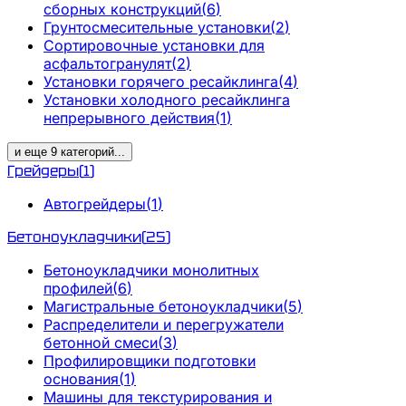
сборных конструкций
(
6
)
Грунтосмесительные установки
(
2
)
Сортировочные установки для
асфальтогранулят
(
2
)
Установки горячего ресайклинга
(
4
)
Установки холодного ресайклинга
непрерывного действия
(
1
)
и еще
9
категорий
...
Грейдеры
(
1
)
Автогрейдеры
(
1
)
Бетоноукладчики
(
25
)
Бетоноукладчики монолитных
профилей
(
6
)
Магистральные бетоноукладчики
(
5
)
Распределители и перегружатели
бетонной смеси
(
3
)
Профилировщики подготовки
основания
(
1
)
Машины для текстурирования и