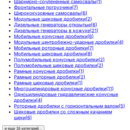
Шарнирно-сочлененные самосвалы
(
1
)
Фронтальные погрузчики
(
7
)
Ширококузовные самосвалы
(
6
)
Модульные щековые дробилки
(
2
)
Дизельные генераторы открытые
(
6
)
Дизельные генераторы в кожухе
(
21
)
Мобильные конусные дробилки
(
6
)
Модульные центробежно-ударные дробилки
(
4
)
Мобильные роторные дробилки
(
7
)
Мобильные щековые дробилки
(
8
)
Полумобильные конусные дробилки
(
2
)
Полумобильные щековые дробилки
(
2
)
Рамные конусные дробилки
(
1
)
Рамные роторные дробилки
(
2
)
Рамные щековые дробилки
(
1
)
Многоцилиндровые конусные дробилки
(
11
)
Одноцилиндровые гидравлические конусные
дробилки
(
4
)
Роторные дробилки с горизонтальным валом
(
5
)
Щековые дробилки со сложным качанием
щеки
(
6
)
и еще
16
категорий
...