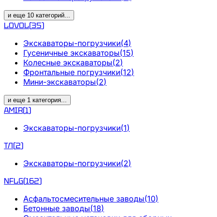
и еще
10
категорий
...
LOVOL
(
35
)
Экскаваторы-погрузчики
(
4
)
Гусеничные экскаваторы
(
15
)
Колесные экскаваторы
(
2
)
Фронтальные погрузчики
(
12
)
Мини-экскаваторы
(
2
)
и еще
1
категория
...
AMIR
(
1
)
Экскаваторы-погрузчики
(
1
)
ТЛ
(
2
)
Экскаваторы-погрузчики
(
2
)
NFLG
(
162
)
Асфальтосмесительные заводы
(
10
)
Бетонные заводы
(
18
)