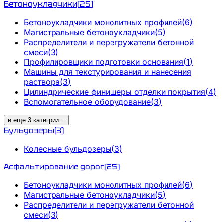
Бетоноукладчики
(
25
)
Бетоноукладчики монолитных профилей
(
6
)
Магистральные бетоноукладчики
(
5
)
Распределители и перегружатели бетонной
смеси
(
3
)
Профилировщики подготовки основания
(
1
)
Машины для текстурирования и нанесения
раствора
(
3
)
Цилиндрические финишеры отделки покрытия
(
4
)
Вспомогательное оборудование
(
3
)
и еще
3
категрии
...
Бульдозеры
(
3
)
Колесные бульдозеры
(
3
)
Асфальтирование дорог
(
25
)
Бетоноукладчики монолитных профилей
(
6
)
Магистральные бетоноукладчики
(
5
)
Распределители и перегружатели бетонной
смеси
(
3
)