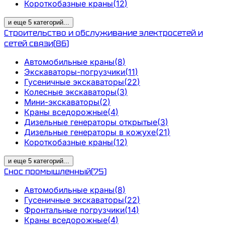
Короткобазные краны
(
12
)
и еще
5
категорий
...
Строительство и обслуживание электросетей и
сетей связи
(
86
)
Автомобильные краны
(
8
)
Экскаваторы-погрузчики
(
11
)
Гусеничные экскаваторы
(
22
)
Колесные экскаваторы
(
3
)
Мини-экскаваторы
(
2
)
Краны вседорожные
(
4
)
Дизельные генераторы открытые
(
3
)
Дизельные генераторы в кожухе
(
21
)
Короткобазные краны
(
12
)
и еще
5
категорий
...
Снос промышленный
(
75
)
Автомобильные краны
(
8
)
Гусеничные экскаваторы
(
22
)
Фронтальные погрузчики
(
14
)
Краны вседорожные
(
4
)