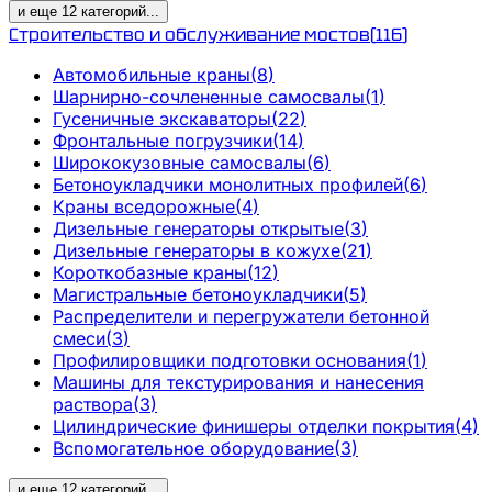
и еще
12
категорий
...
Строительство и обслуживание мостов
(
116
)
Автомобильные краны
(
8
)
Шарнирно-сочлененные самосвалы
(
1
)
Гусеничные экскаваторы
(
22
)
Фронтальные погрузчики
(
14
)
Ширококузовные самосвалы
(
6
)
Бетоноукладчики монолитных профилей
(
6
)
Краны вседорожные
(
4
)
Дизельные генераторы открытые
(
3
)
Дизельные генераторы в кожухе
(
21
)
Короткобазные краны
(
12
)
Магистральные бетоноукладчики
(
5
)
Распределители и перегружатели бетонной
смеси
(
3
)
Профилировщики подготовки основания
(
1
)
Машины для текстурирования и нанесения
раствора
(
3
)
Цилиндрические финишеры отделки покрытия
(
4
)
Вспомогательное оборудование
(
3
)
и еще
12
категорий
...