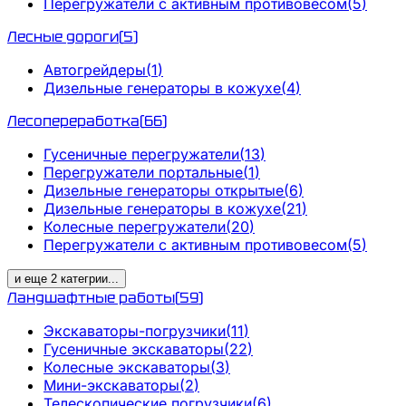
Перегружатели с активным противовесом
(
5
)
Лесные дороги
(
5
)
Автогрейдеры
(
1
)
Дизельные генераторы в кожухе
(
4
)
Лесопереработка
(
66
)
Гусеничные перегружатели
(
13
)
Перегружатели портальные
(
1
)
Дизельные генераторы открытые
(
6
)
Дизельные генераторы в кожухе
(
21
)
Колесные перегружатели
(
20
)
Перегружатели с активным противовесом
(
5
)
и еще
2
категрии
...
Ландшафтные работы
(
59
)
Экскаваторы-погрузчики
(
11
)
Гусеничные экскаваторы
(
22
)
Колесные экскаваторы
(
3
)
Мини-экскаваторы
(
2
)
Телескопические погрузчики
(
6
)