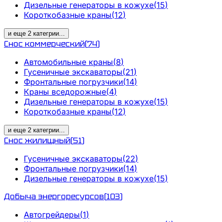
Дизельные генераторы в кожухе
(
15
)
Короткобазные краны
(
12
)
и еще
2
категрии
...
Снос коммерческий
(
74
)
Автомобильные краны
(
8
)
Гусеничные экскаваторы
(
21
)
Фронтальные погрузчики
(
14
)
Краны вседорожные
(
4
)
Дизельные генераторы в кожухе
(
15
)
Короткобазные краны
(
12
)
и еще
2
категрии
...
Снос жилищный
(
51
)
Гусеничные экскаваторы
(
22
)
Фронтальные погрузчики
(
14
)
Дизельные генераторы в кожухе
(
15
)
Добыча энергоресурсов
(
103
)
Автогрейдеры
(
1
)