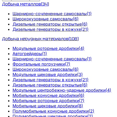
Добыча металлов
(
34
)
Шарнирно-сочлененные самосвалы
(
1
)
Ширококузовные самосвалы
(
6
)
Дизельные генераторы открытые
(
6
)
Дизельные генераторы в кожухе
(
21
)
Добыча нерудных материалов
(
108
)
Модульные роторные дробилки
(
4
)
Автогрейдеры
(
1
)
Шарнирно-сочлененные самосвалы
(
1
)
Фронтальные погрузчики
(
7
)
Ширококузовные самосвалы
(
6
)
Модульные щековые дробилки
(
3
)
Дизельные генераторы в кожухе
(
21
)
Дизельные генераторы открытые
(
6
)
Модульные центробежно-ударные дробилки
(
4
)
Мобильные конусные дробилки
(
6
)
Мобильные роторные дробилки
(
7
)
Мобильные щековые дробилки
(
8
)
Полумобильные конусные дробилки
(
2
)
Полумобильные щековые дробилки
(
2
)