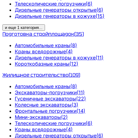
Телескопические погрузчики
(
6
)
Дизельные генераторы открытые
(
6
)
Дизельные генераторы в кожухе
(
15
)
и еще
1
категория
...
Подготовка стройплощадок
(
35
)
Автомобильные краны
(
8
)
Краны вседорожные
(
4
)
Дизельные генераторы в кожухе
(
11
)
Короткобазные краны
(
12
)
Жилищное строительство
(
109
)
Автомобильные краны
(
8
)
Экскаваторы-погрузчики
(
11
)
Гусеничные экскаваторы
(
22
)
Колесные экскаваторы
(
3
)
Фронтальные погрузчики
(
14
)
Мини-экскаваторы
(
2
)
Телескопические погрузчики
(
6
)
Краны вседорожные
(
4
)
Дизельные генераторы открытые
(
6
)