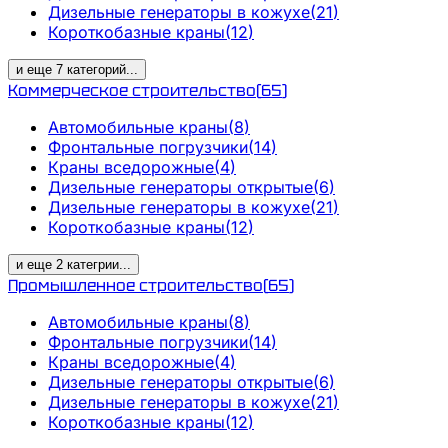
Дизельные генераторы в кожухе
(
21
)
Короткобазные краны
(
12
)
и еще
7
категорий
...
Коммерческое строительство
(
65
)
Автомобильные краны
(
8
)
Фронтальные погрузчики
(
14
)
Краны вседорожные
(
4
)
Дизельные генераторы открытые
(
6
)
Дизельные генераторы в кожухе
(
21
)
Короткобазные краны
(
12
)
и еще
2
категрии
...
Промышленное строительство
(
65
)
Автомобильные краны
(
8
)
Фронтальные погрузчики
(
14
)
Краны вседорожные
(
4
)
Дизельные генераторы открытые
(
6
)
Дизельные генераторы в кожухе
(
21
)
Короткобазные краны
(
12
)