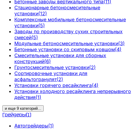
Бетонные заводы вертикального типа
(
11
)
Стационарные бетоносмесительные
установки
(
12
)
Комплексные мобильные бетоносмесительные
установки
(
5
)
Заводы по производству сухих строительных
смесей
(
5
)
Модульные бетоносмесительные установки
(
3
)
Бетонные установки со скиповым ковшом
(
4
)
Смесительные установки для сборных
конструкций
(
6
)
Грунтосмесительные установки
(
2
)
Сортировочные установки для
асфальтогранулят
(
2
)
Установки горячего ресайклинга
(
4
)
Установки холодного ресайклинга непрерывного
действия
(
1
)
и еще
9
категорий
...
Грейдеры
(
1
)
Автогрейдеры
(
1
)