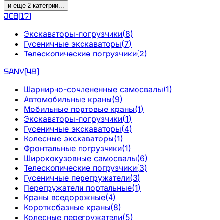
и еще
2
категрии
...
JCB
(
17
)
Экскаваторы-погрузчики
(
8
)
Гусеничные экскаваторы
(
7
)
Телескопические погрузчики
(
2
)
SANY
(
48
)
Шарнирно-сочлененные самосвалы
(
1
)
Автомобильные краны
(
9
)
Мобильные портовые краны
(
1
)
Экскаваторы-погрузчики
(
1
)
Гусеничные экскаваторы
(
4
)
Колесные экскаваторы
(
1
)
Фронтальные погрузчики
(
1
)
Ширококузовные самосвалы
(
6
)
Телескопические погрузчики
(
3
)
Гусеничные перегружатели
(
3
)
Перегружатели портальные
(
1
)
Краны вседорожные
(
4
)
Короткобазные краны
(
8
)
Колесные перегружатели
(
5
)