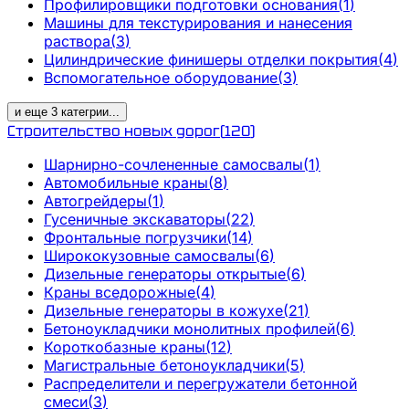
Профилировщики подготовки основания
(
1
)
Машины для текстурирования и нанесения
раствора
(
3
)
Цилиндрические финишеры отделки покрытия
(
4
)
Вспомогательное оборудование
(
3
)
и еще
3
категрии
...
Строительство новых дорог
(
120
)
Шарнирно-сочлененные самосвалы
(
1
)
Автомобильные краны
(
8
)
Автогрейдеры
(
1
)
Гусеничные экскаваторы
(
22
)
Фронтальные погрузчики
(
14
)
Ширококузовные самосвалы
(
6
)
Дизельные генераторы открытые
(
6
)
Краны вседорожные
(
4
)
Дизельные генераторы в кожухе
(
21
)
Бетоноукладчики монолитных профилей
(
6
)
Короткобазные краны
(
12
)
Магистральные бетоноукладчики
(
5
)
Распределители и перегружатели бетонной
смеси
(
3
)