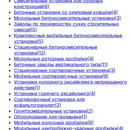
Смесительные установки для сборных
конструкций
(
6
)
Бетонные установки со скиповым ковшом
(
4
)
Модульные бетоносмесительные установки
(
3
)
Заводы по производству сухих строительных
смесей
(
5
)
Комплексные мобильные бетоносмесительные
установки
(
5
)
Стационарные бетоносмесительные
установки
(
12
)
Модульные роторные дробилки
(
4
)
Бетонные заводы вертикального типа
(
11
)
Стационарные сортировочные установки
(
3
)
Мобильные сортировочные установки
(
9
)
Установки холодного ресайклинга непрерывного
действия
(
1
)
Установки горячего ресайклинга
(
4
)
Сортировочные установки для
асфальтогранулят
(
2
)
Грунтосмесительные установки
(
2
)
Оборудование для промывки
(
1
)
Мобильные конусные дробилки
(
6
)
Модульные центробежно-ударные дробилки
(
4
)