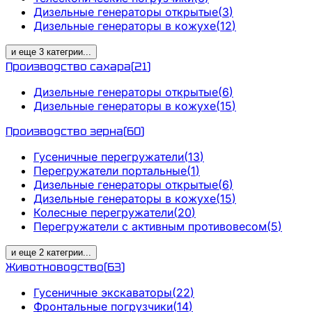
Дизельные генераторы открытые
(
3
)
Дизельные генераторы в кожухе
(
12
)
и еще
3
категрии
...
Производство сахара
(
21
)
Дизельные генераторы открытые
(
6
)
Дизельные генераторы в кожухе
(
15
)
Производство зерна
(
60
)
Гусеничные перегружатели
(
13
)
Перегружатели портальные
(
1
)
Дизельные генераторы открытые
(
6
)
Дизельные генераторы в кожухе
(
15
)
Колесные перегружатели
(
20
)
Перегружатели с активным противовесом
(
5
)
и еще
2
категрии
...
Животноводство
(
63
)
Гусеничные экскаваторы
(
22
)
Фронтальные погрузчики
(
14
)