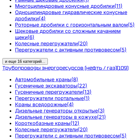
Многоцилиндровые конусные дробилки
(
11
)
Одноцилиндровые гидравлические конусные
дробилки
(
4
)
Роторные дробилки с горизонтальным валом
(
5
)
Щековые дробилки со сложным качанием
щеки
(
6
)
Колесные перегружатели
(
20
)
Перегружатели с активным противовесом
(
5
)
и еще
16
категорий
...
Трубопроводы энергоресурсов (нефть / газ)
(
109
)
Автомобильные краны
(
8
)
Гусеничные экскаваторы
(
22
)
Гусеничные перегружатели
(
13
)
Перегружатели портальные
(
1
)
Краны вседорожные
(
4
)
Дизельные генераторы открытые
(
3
)
Дизельные генераторы в кожухе
(
21
)
Короткобазные краны
(
12
)
Колесные перегружатели
(
20
)
Перегружатели с активным противовесом
(
5
)