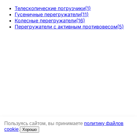
Телескопические погрузчики
(
1
)
Гусеничные перегружатели
(
11
)
Колесные перегружатели
(
16
)
Перегружатели с активным противовесом
(
5
)
Пользуясь сайтом, вы принимаете
политику файлов
cookie
.
Хорошо