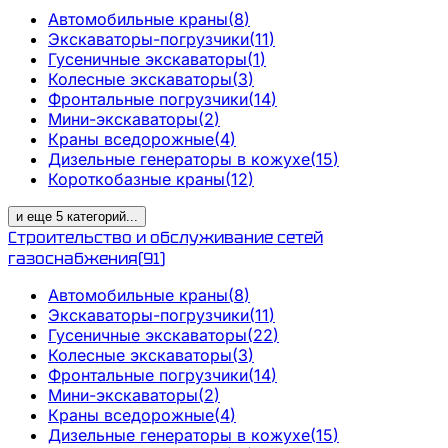
Автомобильные краны
(
8
)
Экскаваторы-погрузчики
(
11
)
Гусеничные экскаваторы
(
1
)
Колесные экскаваторы
(
3
)
Фронтальные погрузчики
(
14
)
Мини-экскаваторы
(
2
)
Краны вседорожные
(
4
)
Дизельные генераторы в кожухе
(
15
)
Короткобазные краны
(
12
)
и еще
5
категорий
...
Строительство и обслуживание сетей
газоснабжения
(
91
)
Автомобильные краны
(
8
)
Экскаваторы-погрузчики
(
11
)
Гусеничные экскаваторы
(
22
)
Колесные экскаваторы
(
3
)
Фронтальные погрузчики
(
14
)
Мини-экскаваторы
(
2
)
Краны вседорожные
(
4
)
Дизельные генераторы в кожухе
(
15
)