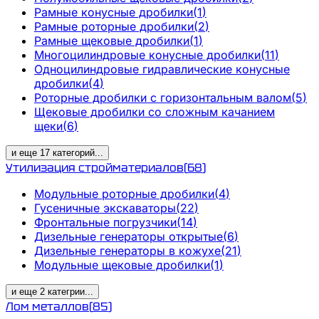
Рамные конусные дробилки
(
1
)
Рамные роторные дробилки
(
2
)
Рамные щековые дробилки
(
1
)
Многоцилиндровые конусные дробилки
(
11
)
Одноцилиндровые гидравлические конусные
дробилки
(
4
)
Роторные дробилки с горизонтальным валом
(
5
)
Щековые дробилки со сложным качанием
щеки
(
6
)
и еще
17
категорий
...
Утилизация стройматериалов
(
68
)
Модульные роторные дробилки
(
4
)
Гусеничные экскаваторы
(
22
)
Фронтальные погрузчики
(
14
)
Дизельные генераторы открытые
(
6
)
Дизельные генераторы в кожухе
(
21
)
Модульные щековые дробилки
(
1
)
и еще
2
категрии
...
Лом металлов
(
85
)