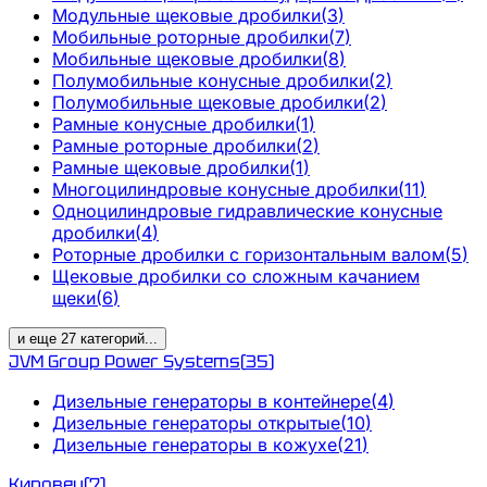
Модульные щековые дробилки
(
3
)
Мобильные роторные дробилки
(
7
)
Мобильные щековые дробилки
(
8
)
Полумобильные конусные дробилки
(
2
)
Полумобильные щековые дробилки
(
2
)
Рамные конусные дробилки
(
1
)
Рамные роторные дробилки
(
2
)
Рамные щековые дробилки
(
1
)
Многоцилиндровые конусные дробилки
(
11
)
Одноцилиндровые гидравлические конусные
дробилки
(
4
)
Роторные дробилки с горизонтальным валом
(
5
)
Щековые дробилки со сложным качанием
щеки
(
6
)
и еще
27
категорий
...
JVM Group Power Systems
(
35
)
Дизельные генераторы в контейнере
(
4
)
Дизельные генераторы открытые
(
10
)
Дизельные генераторы в кожухе
(
21
)
Кировец
(
7
)