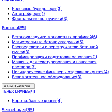
Колесные бульдозеры
(
3
)
Автогрейдеры
(
1
)
Фронтальные погрузчики
(
3
)
Gomaco
(
25
)
Бетоноукладчики монолитных профилей
(
6
)
Магистральные бетоноукладчики
(
5
)
Распределители и перегружатели бетонной
смеси
(
3
)
Профилировщики подготовки основания
(
1
)
Машины для текстурирования и нанесения
раствора
(
3
)
Цилиндрические финишеры отделки покрытия
(
4
)
Вспомогательное оборудование
(
3
)
и еще
3
категрии
...
TEREX CRANES
(
4
)
Короткобазные краны
(
4
)
Sennebogen
(
33
)