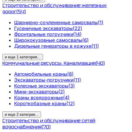
Строительство и обслуживание железных
дорог
(
54
)
Шарнирно-сочлененные самосвалы
(
1
)
Гусеничные экскаваторы
(
22
)
Фронтальные погрузчики
(
14
)
Ширококузовные самосвалы
(
6
)
Дизельные генераторы в кожухе
(
11
)
и еще
1
категория
...
Коммунальные ресурсы. Канализация
(
40
)
Автомобильные краны
(
8
)
Экскаваторы-погрузчики
(
11
)
Колесные экскаваторы
(
3
)
Мини-экскаваторы
(
2
)
Краны вседорожные
(
4
)
Короткобазные краны
(
12
)
и еще
2
категрии
...
Строительство и обслуживание сетей
водоснабжения
(
70
)