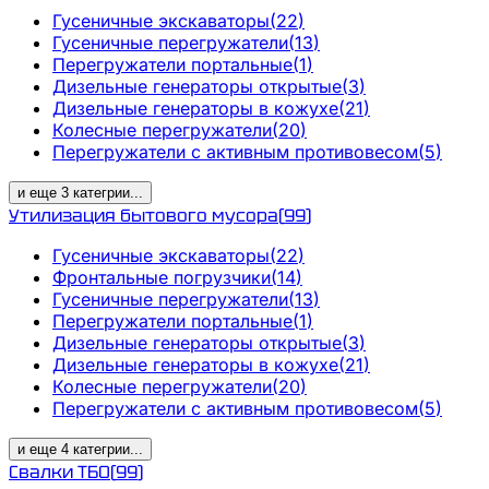
Гусеничные экскаваторы
(
22
)
Гусеничные перегружатели
(
13
)
Перегружатели портальные
(
1
)
Дизельные генераторы открытые
(
3
)
Дизельные генераторы в кожухе
(
21
)
Колесные перегружатели
(
20
)
Перегружатели с активным противовесом
(
5
)
и еще
3
категрии
...
Утилизация бытового мусора
(
99
)
Гусеничные экскаваторы
(
22
)
Фронтальные погрузчики
(
14
)
Гусеничные перегружатели
(
13
)
Перегружатели портальные
(
1
)
Дизельные генераторы открытые
(
3
)
Дизельные генераторы в кожухе
(
21
)
Колесные перегружатели
(
20
)
Перегружатели с активным противовесом
(
5
)
и еще
4
категрии
...
Свалки ТБО
(
99
)