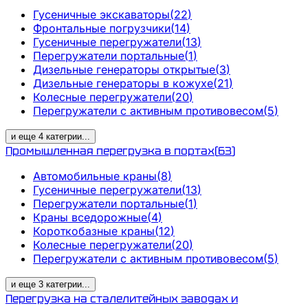
Гусеничные экскаваторы
(
22
)
Фронтальные погрузчики
(
14
)
Гусеничные перегружатели
(
13
)
Перегружатели портальные
(
1
)
Дизельные генераторы открытые
(
3
)
Дизельные генераторы в кожухе
(
21
)
Колесные перегружатели
(
20
)
Перегружатели с активным противовесом
(
5
)
и еще
4
категрии
...
Промышленная перегрузка в портах
(
63
)
Автомобильные краны
(
8
)
Гусеничные перегружатели
(
13
)
Перегружатели портальные
(
1
)
Краны вседорожные
(
4
)
Короткобазные краны
(
12
)
Колесные перегружатели
(
20
)
Перегружатели с активным противовесом
(
5
)
и еще
3
категрии
...
Перегрузка на сталелитейных заводах и