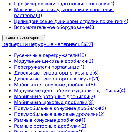
Профилировщики подготовки основания
(
1
)
Машины для текстурирования и нанесения
раствора
(
3
)
Цилиндрические финишеры отделки покрытия
(
4
)
Вспомогательное оборудование
(
3
)
и еще
13
категорий
...
Карьеры и Нерудные материалы
(
127
)
Гусеничные перегружатели
(
13
)
Модульные щековые дробилки
(
2
)
Перегружатели портальные
(
1
)
Дизельные генераторы открытые
(
6
)
Дизельные генераторы в кожухе
(
21
)
Мобильные конусные дробилки
(
6
)
Модульные центробежно-ударные дробилки
(
4
)
Мобильные роторные дробилки
(
7
)
Мобильные щековые дробилки
(
8
)
Полумобильные конусные дробилки
(
2
)
Полумобильные щековые дробилки
(
2
)
Рамные конусные дробилки
(
1
)
Рамные роторные дробилки
(
2
)
Рамные щековые дробилки
(
1
)