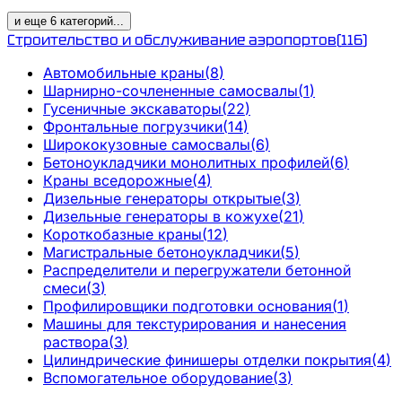
и еще
6
категорий
...
Строительство и обслуживание аэропортов
(
116
)
Автомобильные краны
(
8
)
Шарнирно-сочлененные самосвалы
(
1
)
Гусеничные экскаваторы
(
22
)
Фронтальные погрузчики
(
14
)
Ширококузовные самосвалы
(
6
)
Бетоноукладчики монолитных профилей
(
6
)
Краны вседорожные
(
4
)
Дизельные генераторы открытые
(
3
)
Дизельные генераторы в кожухе
(
21
)
Короткобазные краны
(
12
)
Магистральные бетоноукладчики
(
5
)
Распределители и перегружатели бетонной
смеси
(
3
)
Профилировщики подготовки основания
(
1
)
Машины для текстурирования и нанесения
раствора
(
3
)
Цилиндрические финишеры отделки покрытия
(
4
)
Вспомогательное оборудование
(
3
)