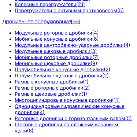
Колесные перегружатели
(
21
)
Перегружатели с активным противовесом
(
5
)
Дробильное оборудование
(
66
)
Модульные роторные дробилки
(
4
)
Мобильные конусные дробилки
(
6
)
Модульные центробежно-ударные дробилки
(
4
)
Модульные щековые дробилки
(
3
)
Мобильные роторные дробилки
(
7
)
Мобильные щековые дробилки
(
8
)
Полумобильные конусные дробилки
(
2
)
Полумобильные щековые дробилки
(
2
)
Рамные конусные дробилки
(
1
)
Рамные роторные дробилки
(
2
)
Рамные щековые дробилки
(
1
)
Многоцилиндровые конусные дробилки
(
11
)
Одноцилиндровые гидравлические конусные
дробилки
(
4
)
Роторные дробилки с горизонтальным валом
(
5
)
Щековые дробилки со сложным качанием
щеки
(
6
)