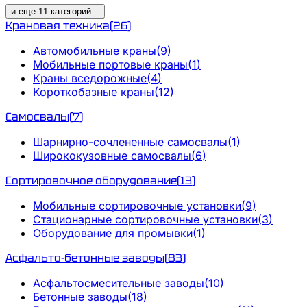
и еще
11
категорий
...
Крановая техника
(
26
)
Автомобильные краны
(
9
)
Мобильные портовые краны
(
1
)
Краны вседорожные
(
4
)
Короткобазные краны
(
12
)
Самосвалы
(
7
)
Шарнирно-сочлененные самосвалы
(
1
)
Ширококузовные самосвалы
(
6
)
Сортировочное оборудование
(
13
)
Мобильные сортировочные установки
(
9
)
Стационарные сортировочные установки
(
3
)
Оборудование для промывки
(
1
)
Асфальто-бетонные заводы
(
83
)
Асфальтосмесительные заводы
(
10
)
Бетонные заводы
(
18
)