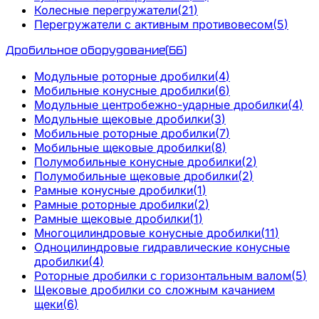
Колесные перегружатели
(
21
)
Перегружатели с активным противовесом
(
5
)
Дробильное оборудование
(
66
)
Модульные роторные дробилки
(
4
)
Мобильные конусные дробилки
(
6
)
Модульные центробежно-ударные дробилки
(
4
)
Модульные щековые дробилки
(
3
)
Мобильные роторные дробилки
(
7
)
Мобильные щековые дробилки
(
8
)
Полумобильные конусные дробилки
(
2
)
Полумобильные щековые дробилки
(
2
)
Рамные конусные дробилки
(
1
)
Рамные роторные дробилки
(
2
)
Рамные щековые дробилки
(
1
)
Многоцилиндровые конусные дробилки
(
11
)
Одноцилиндровые гидравлические конусные
дробилки
(
4
)
Роторные дробилки с горизонтальным валом
(
5
)
Щековые дробилки со сложным качанием
щеки
(
6
)