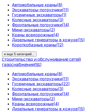
Автомобильные краны
(
8
)
Экскаваторы-погрузчики
(
11
)
Гусеничные экскаваторы
(
1
)
Колесные экскаваторы
(
3
)
Фронтальные погрузчики
(
14
)
Мини-экскаваторы
(
2
)
Краны вседорожные
(
4
)
Дизельные генераторы в кожухе
(
15
)
Короткобазные краны
(
12
)
и еще
5
категорий
...
Строительство и обслуживание сетей
газоснабжения
(
91
)
Автомобильные краны
(
8
)
Экскаваторы-погрузчики
(
11
)
Гусеничные экскаваторы
(
22
)
Колесные экскаваторы
(
3
)
Фронтальные погрузчики
(
14
)
Мини-экскаваторы
(
2
)
Краны вседорожные
(
4
)
Дизельные генераторы в кожухе
(
15
)