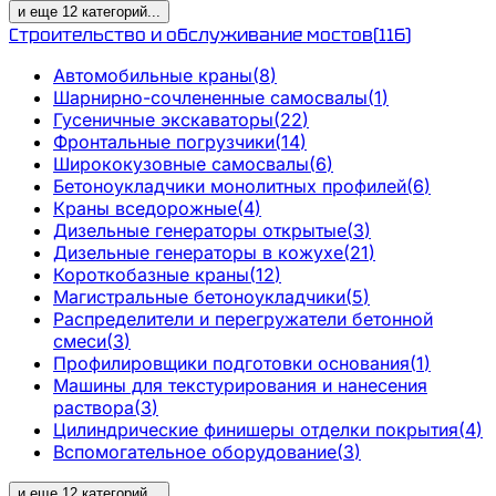
и еще
12
категорий
...
Строительство и обслуживание мостов
(
116
)
Автомобильные краны
(
8
)
Шарнирно-сочлененные самосвалы
(
1
)
Гусеничные экскаваторы
(
22
)
Фронтальные погрузчики
(
14
)
Ширококузовные самосвалы
(
6
)
Бетоноукладчики монолитных профилей
(
6
)
Краны вседорожные
(
4
)
Дизельные генераторы открытые
(
3
)
Дизельные генераторы в кожухе
(
21
)
Короткобазные краны
(
12
)
Магистральные бетоноукладчики
(
5
)
Распределители и перегружатели бетонной
смеси
(
3
)
Профилировщики подготовки основания
(
1
)
Машины для текстурирования и нанесения
раствора
(
3
)
Цилиндрические финишеры отделки покрытия
(
4
)
Вспомогательное оборудование
(
3
)
и еще
12
категорий
...