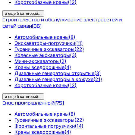
Короткобазные краны
(
12
)
и еще
5
категорий
...
Строительство и обслуживание электросетей и
сетей связи
(
86
)
Автомобильные краны
(
8
)
Экскаваторы-погрузчики
(
11
)
Гусеничные экскаваторы
(
22
)
Колесные экскаваторы
(
3
)
Мини-экскаваторы
(
2
)
Краны вседорожные
(
4
)
Дизельные генераторы открытые
(
3
)
Дизельные генераторы в кожухе
(
21
)
Короткобазные краны
(
12
)
и еще
5
категорий
...
Снос промышленный
(
75
)
Автомобильные краны
(
8
)
Гусеничные экскаваторы
(
22
)
Фронтальные погрузчики
(
14
)
Краны вседорожные
(
4
)