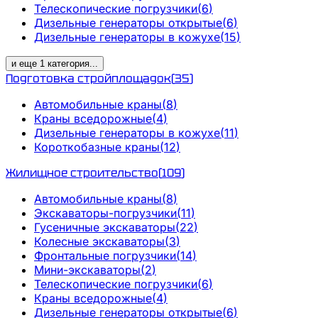
Телескопические погрузчики
(
6
)
Дизельные генераторы открытые
(
6
)
Дизельные генераторы в кожухе
(
15
)
и еще
1
категория
...
Подготовка стройплощадок
(
35
)
Автомобильные краны
(
8
)
Краны вседорожные
(
4
)
Дизельные генераторы в кожухе
(
11
)
Короткобазные краны
(
12
)
Жилищное строительство
(
109
)
Автомобильные краны
(
8
)
Экскаваторы-погрузчики
(
11
)
Гусеничные экскаваторы
(
22
)
Колесные экскаваторы
(
3
)
Фронтальные погрузчики
(
14
)
Мини-экскаваторы
(
2
)
Телескопические погрузчики
(
6
)
Краны вседорожные
(
4
)
Дизельные генераторы открытые
(
6
)