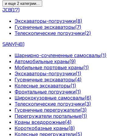
и еще
2
категрии
...
JCB
(
17
)
Экскаваторы-погрузчики
(
8
)
Гусеничные экскаваторы
(
7
)
Телескопические погрузчики
(
2
)
SANY
(
48
)
Шарнирно-сочлененные самосвалы
(
1
)
Автомобильные краны
(
9
)
Мобильные портовые краны
(
1
)
Экскаваторы-погрузчики
(
1
)
Гусеничные экскаваторы
(
4
)
Колесные экскаваторы
(
1
)
Фронтальные погрузчики
(
1
)
Ширококузовные самосвалы
(
6
)
Телескопические погрузчики
(
3
)
Гусеничные перегружатели
(
3
)
Перегружатели портальные
(
1
)
Краны вседорожные
(
4
)
Короткобазные краны
(
8
)
Колесные перегружатели
(
5
)