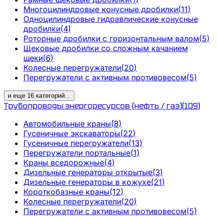
Многоцилиндровые конусные дробилки
(
11
)
Одноцилиндровые гидравлические конусные
дробилки
(
4
)
Роторные дробилки с горизонтальным валом
(
5
)
Щековые дробилки со сложным качанием
щеки
(
6
)
Колесные перегружатели
(
20
)
Перегружатели с активным противовесом
(
5
)
и еще
16
категорий
...
Трубопроводы энергоресурсов (нефть / газ)
(
109
)
Автомобильные краны
(
8
)
Гусеничные экскаваторы
(
22
)
Гусеничные перегружатели
(
13
)
Перегружатели портальные
(
1
)
Краны вседорожные
(
4
)
Дизельные генераторы открытые
(
3
)
Дизельные генераторы в кожухе
(
21
)
Короткобазные краны
(
12
)
Колесные перегружатели
(
20
)
Перегружатели с активным противовесом
(
5
)