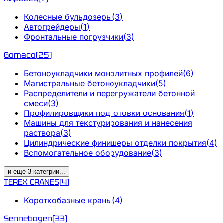
Колесные бульдозеры
(
3
)
Автогрейдеры
(
1
)
Фронтальные погрузчики
(
3
)
Gomaco
(
25
)
Бетоноукладчики монолитных профилей
(
6
)
Магистральные бетоноукладчики
(
5
)
Распределители и перегружатели бетонной
смеси
(
3
)
Профилировщики подготовки основания
(
1
)
Машины для текстурирования и нанесения
раствора
(
3
)
Цилиндрические финишеры отделки покрытия
(
4
)
Вспомогательное оборудование
(
3
)
и еще
3
категрии
...
TEREX CRANES
(
4
)
Короткобазные краны
(
4
)
Sennebogen
(
33
)