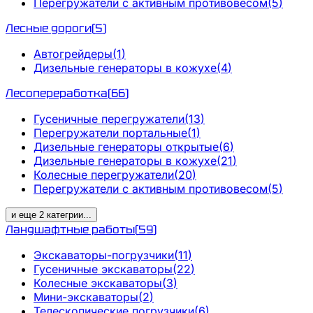
Перегружатели с активным противовесом
(
5
)
Лесные дороги
(
5
)
Автогрейдеры
(
1
)
Дизельные генераторы в кожухе
(
4
)
Лесопереработка
(
66
)
Гусеничные перегружатели
(
13
)
Перегружатели портальные
(
1
)
Дизельные генераторы открытые
(
6
)
Дизельные генераторы в кожухе
(
21
)
Колесные перегружатели
(
20
)
Перегружатели с активным противовесом
(
5
)
и еще
2
категрии
...
Ландшафтные работы
(
59
)
Экскаваторы-погрузчики
(
11
)
Гусеничные экскаваторы
(
22
)
Колесные экскаваторы
(
3
)
Мини-экскаваторы
(
2
)
Телескопические погрузчики
(
6
)