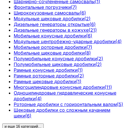
Шарнирно-сочлененные самосвалы
(
1
)
Фронтальные погрузчики
(
7
)
Ширококузовные самосвалы
(
6
)
Модульные щековые дробилки
(
2
)
Дизельные генераторы открытые
(
6
)
Дизельные генераторы в кожухе
(
21
)
Мобильные конусные дробилки
(
6
)
Модульные центробежно-ударные дробилки
(
4
)
Мобильные роторные дробилки
(
7
)
Мобильные щековые дробилки
(
8
)
Полумобильные конусные дробилки
(
2
)
Полумобильные щековые дробилки
(
2
)
Рамные конусные дробилки
(
1
)
Рамные роторные дробилки
(
2
)
Рамные щековые дробилки
(
1
)
Многоцилиндровые конусные дробилки
(
11
)
Одноцилиндровые гидравлические конусные
дробилки
(
4
)
Роторные дробилки с горизонтальным валом
(
5
)
Щековые дробилки со сложным качанием
щеки
(
6
)
и еще
16
категорий
...