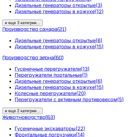
Дизельные генераторы открытые
(
3
)
Дизельные генераторы в кожухе
(
12
)
и еще
3
категрии
...
Производство сахара
(
21
)
Дизельные генераторы открытые
(
6
)
Дизельные генераторы в кожухе
(
15
)
Производство зерна
(
60
)
Гусеничные перегружатели
(
13
)
Перегружатели портальные
(
1
)
Дизельные генераторы открытые
(
6
)
Дизельные генераторы в кожухе
(
15
)
Колесные перегружатели
(
20
)
Перегружатели с активным противовесом
(
5
)
и еще
2
категрии
...
Животноводство
(
63
)
Гусеничные экскаваторы
(
22
)
Фронтальные погрузчики
(
14
)