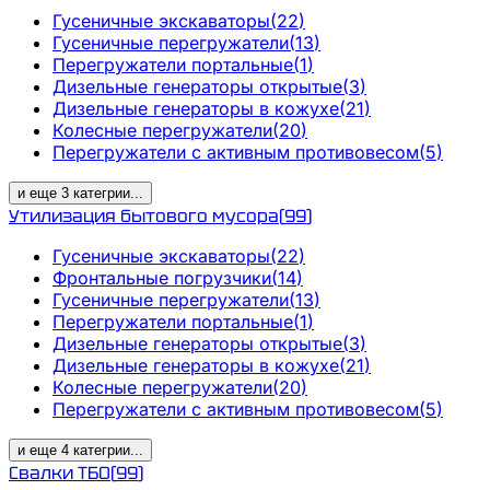
Гусеничные экскаваторы
(
22
)
Гусеничные перегружатели
(
13
)
Перегружатели портальные
(
1
)
Дизельные генераторы открытые
(
3
)
Дизельные генераторы в кожухе
(
21
)
Колесные перегружатели
(
20
)
Перегружатели с активным противовесом
(
5
)
и еще
3
категрии
...
Утилизация бытового мусора
(
99
)
Гусеничные экскаваторы
(
22
)
Фронтальные погрузчики
(
14
)
Гусеничные перегружатели
(
13
)
Перегружатели портальные
(
1
)
Дизельные генераторы открытые
(
3
)
Дизельные генераторы в кожухе
(
21
)
Колесные перегружатели
(
20
)
Перегружатели с активным противовесом
(
5
)
и еще
4
категрии
...
Свалки ТБО
(
99
)