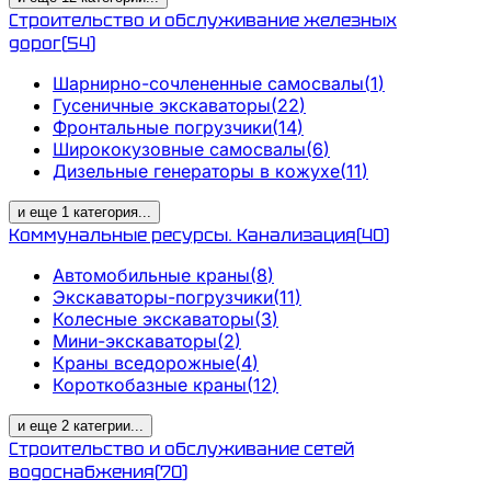
Строительство и обслуживание железных
дорог
(
54
)
Шарнирно-сочлененные самосвалы
(
1
)
Гусеничные экскаваторы
(
22
)
Фронтальные погрузчики
(
14
)
Ширококузовные самосвалы
(
6
)
Дизельные генераторы в кожухе
(
11
)
и еще
1
категория
...
Коммунальные ресурсы. Канализация
(
40
)
Автомобильные краны
(
8
)
Экскаваторы-погрузчики
(
11
)
Колесные экскаваторы
(
3
)
Мини-экскаваторы
(
2
)
Краны вседорожные
(
4
)
Короткобазные краны
(
12
)
и еще
2
категрии
...
Строительство и обслуживание сетей
водоснабжения
(
70
)