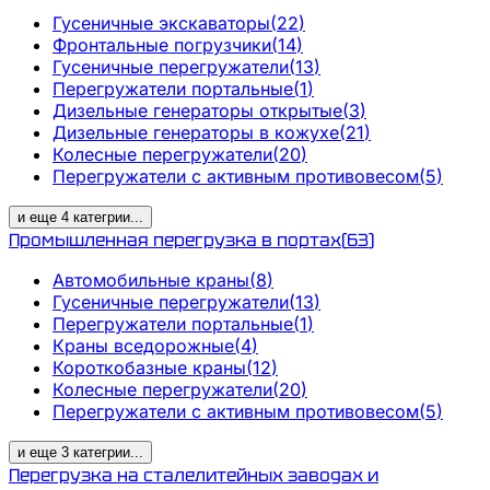
Гусеничные экскаваторы
(
22
)
Фронтальные погрузчики
(
14
)
Гусеничные перегружатели
(
13
)
Перегружатели портальные
(
1
)
Дизельные генераторы открытые
(
3
)
Дизельные генераторы в кожухе
(
21
)
Колесные перегружатели
(
20
)
Перегружатели с активным противовесом
(
5
)
и еще
4
категрии
...
Промышленная перегрузка в портах
(
63
)
Автомобильные краны
(
8
)
Гусеничные перегружатели
(
13
)
Перегружатели портальные
(
1
)
Краны вседорожные
(
4
)
Короткобазные краны
(
12
)
Колесные перегружатели
(
20
)
Перегружатели с активным противовесом
(
5
)
и еще
3
категрии
...
Перегрузка на сталелитейных заводах и