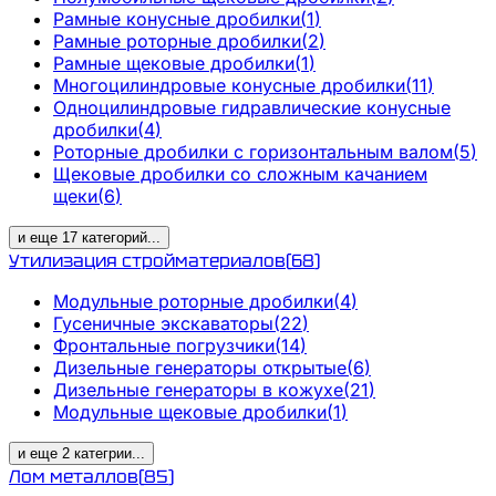
Рамные конусные дробилки
(
1
)
Рамные роторные дробилки
(
2
)
Рамные щековые дробилки
(
1
)
Многоцилиндровые конусные дробилки
(
11
)
Одноцилиндровые гидравлические конусные
дробилки
(
4
)
Роторные дробилки с горизонтальным валом
(
5
)
Щековые дробилки со сложным качанием
щеки
(
6
)
и еще
17
категорий
...
Утилизация стройматериалов
(
68
)
Модульные роторные дробилки
(
4
)
Гусеничные экскаваторы
(
22
)
Фронтальные погрузчики
(
14
)
Дизельные генераторы открытые
(
6
)
Дизельные генераторы в кожухе
(
21
)
Модульные щековые дробилки
(
1
)
и еще
2
категрии
...
Лом металлов
(
85
)