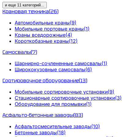
и еще
11
категорий
...
Крановая техника
(
26
)
Автомобильные краны
(
9
)
Мобильные портовые краны
(
1
)
Краны вседорожные
(
4
)
Короткобазные краны
(
12
)
Самосвалы
(
7
)
Шарнирно-сочлененные самосвалы
(
1
)
Ширококузовные самосвалы
(
6
)
Сортировочное оборудование
(
13
)
Мобильные сортировочные установки
(
9
)
Стационарные сортировочные установки
(
3
)
Оборудование для промывки
(
1
)
Асфальто-бетонные заводы
(
83
)
Асфальтосмесительные заводы
(
10
)
Бетонные заводы
(
18
)