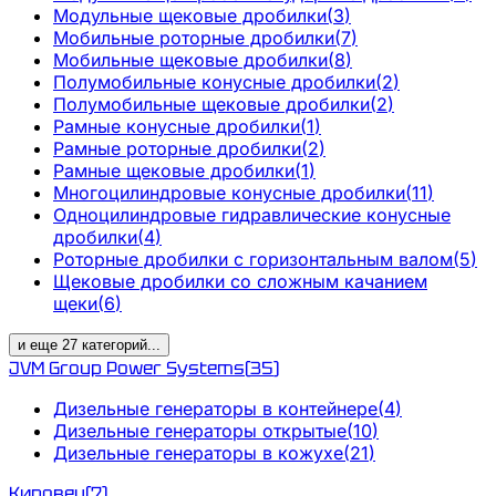
Модульные щековые дробилки
(
3
)
Мобильные роторные дробилки
(
7
)
Мобильные щековые дробилки
(
8
)
Полумобильные конусные дробилки
(
2
)
Полумобильные щековые дробилки
(
2
)
Рамные конусные дробилки
(
1
)
Рамные роторные дробилки
(
2
)
Рамные щековые дробилки
(
1
)
Многоцилиндровые конусные дробилки
(
11
)
Одноцилиндровые гидравлические конусные
дробилки
(
4
)
Роторные дробилки с горизонтальным валом
(
5
)
Щековые дробилки со сложным качанием
щеки
(
6
)
и еще
27
категорий
...
JVM Group Power Systems
(
35
)
Дизельные генераторы в контейнере
(
4
)
Дизельные генераторы открытые
(
10
)
Дизельные генераторы в кожухе
(
21
)
Кировец
(
7
)