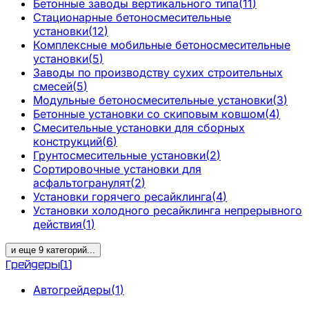
Бетонные заводы вертикального типа
(
11
)
Стационарные бетоносмесительные
установки
(
12
)
Комплексные мобильные бетоносмесительные
установки
(
5
)
Заводы по производству сухих строительных
смесей
(
5
)
Модульные бетоносмесительные установки
(
3
)
Бетонные установки со скиповым ковшом
(
4
)
Смесительные установки для сборных
конструкций
(
6
)
Грунтосмесительные установки
(
2
)
Сортировочные установки для
асфальтогранулят
(
2
)
Установки горячего ресайклинга
(
4
)
Установки холодного ресайклинга непрерывного
действия
(
1
)
и еще
9
категорий
...
Грейдеры
(
1
)
Автогрейдеры
(
1
)