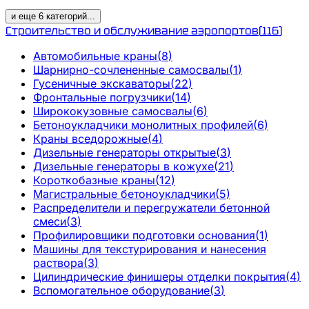
и еще
6
категорий
...
Строительство и обслуживание аэропортов
(
116
)
Автомобильные краны
(
8
)
Шарнирно-сочлененные самосвалы
(
1
)
Гусеничные экскаваторы
(
22
)
Фронтальные погрузчики
(
14
)
Ширококузовные самосвалы
(
6
)
Бетоноукладчики монолитных профилей
(
6
)
Краны вседорожные
(
4
)
Дизельные генераторы открытые
(
3
)
Дизельные генераторы в кожухе
(
21
)
Короткобазные краны
(
12
)
Магистральные бетоноукладчики
(
5
)
Распределители и перегружатели бетонной
смеси
(
3
)
Профилировщики подготовки основания
(
1
)
Машины для текстурирования и нанесения
раствора
(
3
)
Цилиндрические финишеры отделки покрытия
(
4
)
Вспомогательное оборудование
(
3
)