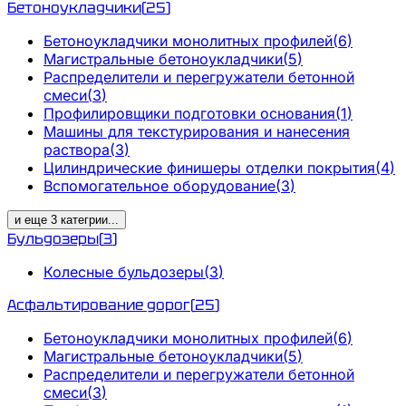
Бетоноукладчики
(
25
)
Бетоноукладчики монолитных профилей
(
6
)
Магистральные бетоноукладчики
(
5
)
Распределители и перегружатели бетонной
смеси
(
3
)
Профилировщики подготовки основания
(
1
)
Машины для текстурирования и нанесения
раствора
(
3
)
Цилиндрические финишеры отделки покрытия
(
4
)
Вспомогательное оборудование
(
3
)
и еще
3
категрии
...
Бульдозеры
(
3
)
Колесные бульдозеры
(
3
)
Асфальтирование дорог
(
25
)
Бетоноукладчики монолитных профилей
(
6
)
Магистральные бетоноукладчики
(
5
)
Распределители и перегружатели бетонной
смеси
(
3
)