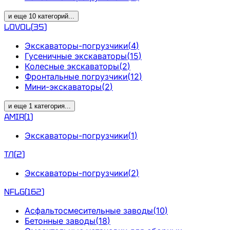
и еще
10
категорий
...
LOVOL
(
35
)
Экскаваторы-погрузчики
(
4
)
Гусеничные экскаваторы
(
15
)
Колесные экскаваторы
(
2
)
Фронтальные погрузчики
(
12
)
Мини-экскаваторы
(
2
)
и еще
1
категория
...
AMIR
(
1
)
Экскаваторы-погрузчики
(
1
)
ТЛ
(
2
)
Экскаваторы-погрузчики
(
2
)
NFLG
(
162
)
Асфальтосмесительные заводы
(
10
)
Бетонные заводы
(
18
)