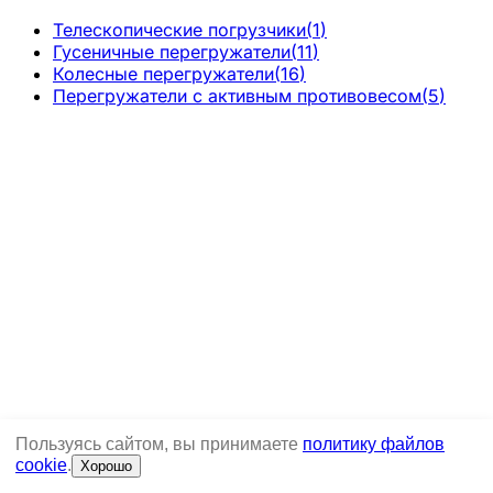
Телескопические погрузчики
(
1
)
Гусеничные перегружатели
(
11
)
Колесные перегружатели
(
16
)
Перегружатели с активным противовесом
(
5
)
Пользуясь сайтом, вы принимаете
политику файлов
cookie
.
Хорошо