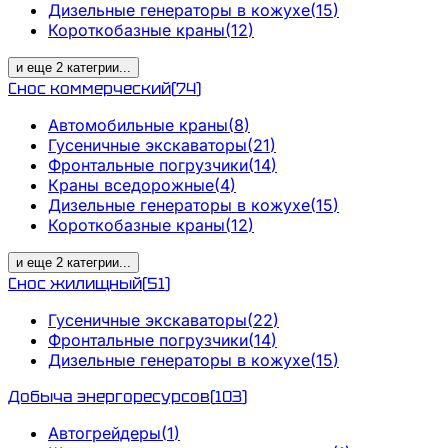
Дизельные генераторы в кожухе
(
15
)
Короткобазные краны
(
12
)
и еще
2
категрии
...
Снос коммерческий
(
74
)
Автомобильные краны
(
8
)
Гусеничные экскаваторы
(
21
)
Фронтальные погрузчики
(
14
)
Краны вседорожные
(
4
)
Дизельные генераторы в кожухе
(
15
)
Короткобазные краны
(
12
)
и еще
2
категрии
...
Снос жилищный
(
51
)
Гусеничные экскаваторы
(
22
)
Фронтальные погрузчики
(
14
)
Дизельные генераторы в кожухе
(
15
)
Добыча энергоресурсов
(
103
)
Автогрейдеры
(
1
)