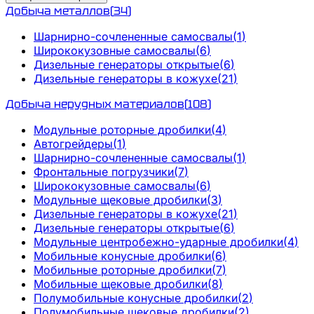
Добыча металлов
(
34
)
Шарнирно-сочлененные самосвалы
(
1
)
Ширококузовные самосвалы
(
6
)
Дизельные генераторы открытые
(
6
)
Дизельные генераторы в кожухе
(
21
)
Добыча нерудных материалов
(
108
)
Модульные роторные дробилки
(
4
)
Автогрейдеры
(
1
)
Шарнирно-сочлененные самосвалы
(
1
)
Фронтальные погрузчики
(
7
)
Ширококузовные самосвалы
(
6
)
Модульные щековые дробилки
(
3
)
Дизельные генераторы в кожухе
(
21
)
Дизельные генераторы открытые
(
6
)
Модульные центробежно-ударные дробилки
(
4
)
Мобильные конусные дробилки
(
6
)
Мобильные роторные дробилки
(
7
)
Мобильные щековые дробилки
(
8
)
Полумобильные конусные дробилки
(
2
)
Полумобильные щековые дробилки
(
2
)