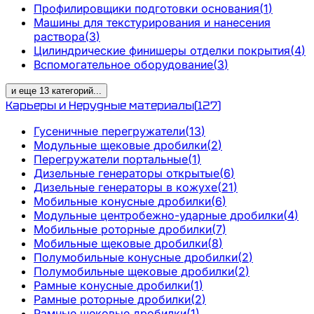
Профилировщики подготовки основания
(
1
)
Машины для текстурирования и нанесения
раствора
(
3
)
Цилиндрические финишеры отделки покрытия
(
4
)
Вспомогательное оборудование
(
3
)
и еще
13
категорий
...
Карьеры и Нерудные материалы
(
127
)
Гусеничные перегружатели
(
13
)
Модульные щековые дробилки
(
2
)
Перегружатели портальные
(
1
)
Дизельные генераторы открытые
(
6
)
Дизельные генераторы в кожухе
(
21
)
Мобильные конусные дробилки
(
6
)
Модульные центробежно-ударные дробилки
(
4
)
Мобильные роторные дробилки
(
7
)
Мобильные щековые дробилки
(
8
)
Полумобильные конусные дробилки
(
2
)
Полумобильные щековые дробилки
(
2
)
Рамные конусные дробилки
(
1
)
Рамные роторные дробилки
(
2
)
Рамные щековые дробилки
(
1
)