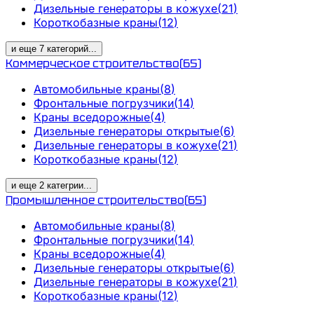
Дизельные генераторы в кожухе
(
21
)
Короткобазные краны
(
12
)
и еще
7
категорий
...
Коммерческое строительство
(
65
)
Автомобильные краны
(
8
)
Фронтальные погрузчики
(
14
)
Краны вседорожные
(
4
)
Дизельные генераторы открытые
(
6
)
Дизельные генераторы в кожухе
(
21
)
Короткобазные краны
(
12
)
и еще
2
категрии
...
Промышленное строительство
(
65
)
Автомобильные краны
(
8
)
Фронтальные погрузчики
(
14
)
Краны вседорожные
(
4
)
Дизельные генераторы открытые
(
6
)
Дизельные генераторы в кожухе
(
21
)
Короткобазные краны
(
12
)