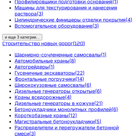
Профилировщики подготовки основания
(
1
)
Машины для текстурирования и нанесения
раствора
(
3
)
Цилиндрические финишеры отделки покрытия
(
4
)
Вспомогательное оборудование
(
3
)
и еще
3
категрии
...
Строительство новых дорог
(
120
)
Шарнирно-сочлененные самосвалы
(
1
)
Автомобильные краны
(
8
)
Автогрейдеры
(
1
)
Гусеничные экскаваторы
(
22
)
Фронтальные погрузчики
(
14
)
Ширококузовные самосвалы
(
6
)
Дизельные генераторы открытые
(
6
)
Краны вседорожные
(
4
)
Дизельные генераторы в кожухе
(
21
)
Бетоноукладчики монолитных профилей
(
6
)
Короткобазные краны
(
12
)
Магистральные бетоноукладчики
(
5
)
Распределители и перегружатели бетонной
смеси
(
3
)