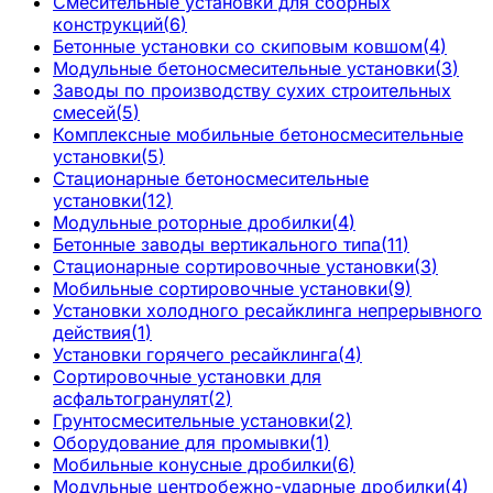
Смесительные установки для сборных
конструкций
(
6
)
Бетонные установки со скиповым ковшом
(
4
)
Модульные бетоносмесительные установки
(
3
)
Заводы по производству сухих строительных
смесей
(
5
)
Комплексные мобильные бетоносмесительные
установки
(
5
)
Стационарные бетоносмесительные
установки
(
12
)
Модульные роторные дробилки
(
4
)
Бетонные заводы вертикального типа
(
11
)
Стационарные сортировочные установки
(
3
)
Мобильные сортировочные установки
(
9
)
Установки холодного ресайклинга непрерывного
действия
(
1
)
Установки горячего ресайклинга
(
4
)
Сортировочные установки для
асфальтогранулят
(
2
)
Грунтосмесительные установки
(
2
)
Оборудование для промывки
(
1
)
Мобильные конусные дробилки
(
6
)
Модульные центробежно-ударные дробилки
(
4
)