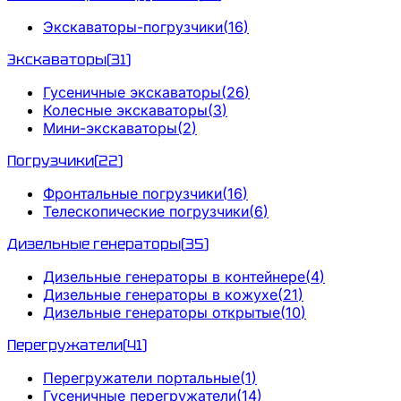
Экскаваторы-погрузчики
(
16
)
Экскаваторы
(
31
)
Гусеничные экскаваторы
(
26
)
Колесные экскаваторы
(
3
)
Мини-экскаваторы
(
2
)
Погрузчики
(
22
)
Фронтальные погрузчики
(
16
)
Телескопические погрузчики
(
6
)
Дизельные генераторы
(
35
)
Дизельные генераторы в контейнере
(
4
)
Дизельные генераторы в кожухе
(
21
)
Дизельные генераторы открытые
(
10
)
Перегружатели
(
41
)
Перегружатели портальные
(
1
)
Гусеничные перегружатели
(
14
)