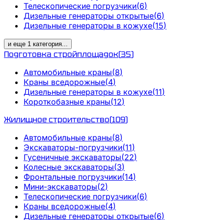
Телескопические погрузчики
(
6
)
Дизельные генераторы открытые
(
6
)
Дизельные генераторы в кожухе
(
15
)
и еще
1
категория
...
Подготовка стройплощадок
(
35
)
Автомобильные краны
(
8
)
Краны вседорожные
(
4
)
Дизельные генераторы в кожухе
(
11
)
Короткобазные краны
(
12
)
Жилищное строительство
(
109
)
Автомобильные краны
(
8
)
Экскаваторы-погрузчики
(
11
)
Гусеничные экскаваторы
(
22
)
Колесные экскаваторы
(
3
)
Фронтальные погрузчики
(
14
)
Мини-экскаваторы
(
2
)
Телескопические погрузчики
(
6
)
Краны вседорожные
(
4
)
Дизельные генераторы открытые
(
6
)