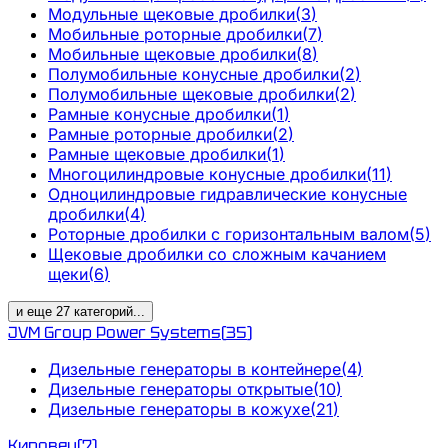
Модульные щековые дробилки
(
3
)
Мобильные роторные дробилки
(
7
)
Мобильные щековые дробилки
(
8
)
Полумобильные конусные дробилки
(
2
)
Полумобильные щековые дробилки
(
2
)
Рамные конусные дробилки
(
1
)
Рамные роторные дробилки
(
2
)
Рамные щековые дробилки
(
1
)
Многоцилиндровые конусные дробилки
(
11
)
Одноцилиндровые гидравлические конусные
дробилки
(
4
)
Роторные дробилки с горизонтальным валом
(
5
)
Щековые дробилки со сложным качанием
щеки
(
6
)
и еще
27
категорий
...
JVM Group Power Systems
(
35
)
Дизельные генераторы в контейнере
(
4
)
Дизельные генераторы открытые
(
10
)
Дизельные генераторы в кожухе
(
21
)
Кировец
(
7
)