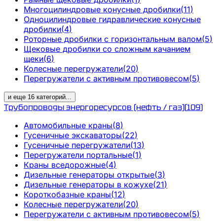
Многоцилиндровые конусные дробилки
(
11
)
Одноцилиндровые гидравлические конусные
дробилки
(
4
)
Роторные дробилки с горизонтальным валом
(
5
)
Щековые дробилки со сложным качанием
щеки
(
6
)
Колесные перегружатели
(
20
)
Перегружатели с активным противовесом
(
5
)
и еще
16
категорий
...
Трубопроводы энергоресурсов (нефть / газ)
(
109
)
Автомобильные краны
(
8
)
Гусеничные экскаваторы
(
22
)
Гусеничные перегружатели
(
13
)
Перегружатели портальные
(
1
)
Краны вседорожные
(
4
)
Дизельные генераторы открытые
(
3
)
Дизельные генераторы в кожухе
(
21
)
Короткобазные краны
(
12
)
Колесные перегружатели
(
20
)
Перегружатели с активным противовесом
(
5
)