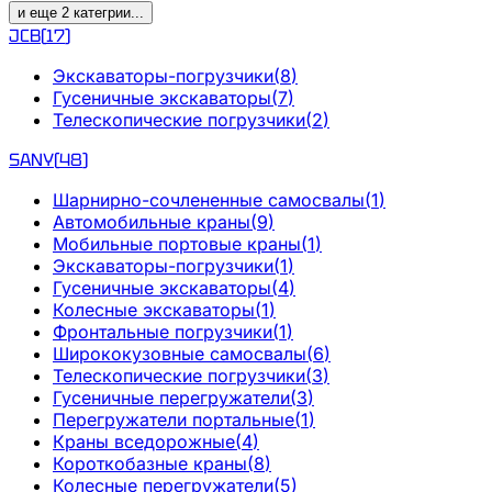
и еще
2
категрии
...
JCB
(
17
)
Экскаваторы-погрузчики
(
8
)
Гусеничные экскаваторы
(
7
)
Телескопические погрузчики
(
2
)
SANY
(
48
)
Шарнирно-сочлененные самосвалы
(
1
)
Автомобильные краны
(
9
)
Мобильные портовые краны
(
1
)
Экскаваторы-погрузчики
(
1
)
Гусеничные экскаваторы
(
4
)
Колесные экскаваторы
(
1
)
Фронтальные погрузчики
(
1
)
Ширококузовные самосвалы
(
6
)
Телескопические погрузчики
(
3
)
Гусеничные перегружатели
(
3
)
Перегружатели портальные
(
1
)
Краны вседорожные
(
4
)
Короткобазные краны
(
8
)
Колесные перегружатели
(
5
)