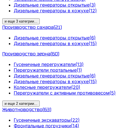
Дизельные генераторы открытые
(
3
)
Дизельные генераторы в кожухе
(
12
)
и еще
3
категрии
...
Производство сахара
(
21
)
Дизельные генераторы открытые
(
6
)
Дизельные генераторы в кожухе
(
15
)
Производство зерна
(
60
)
Гусеничные перегружатели
(
13
)
Перегружатели портальные
(
1
)
Дизельные генераторы открытые
(
6
)
Дизельные генераторы в кожухе
(
15
)
Колесные перегружатели
(
20
)
Перегружатели с активным противовесом
(
5
)
и еще
2
категрии
...
Животноводство
(
63
)
Гусеничные экскаваторы
(
22
)
Фронтальные погрузчики
(
14
)