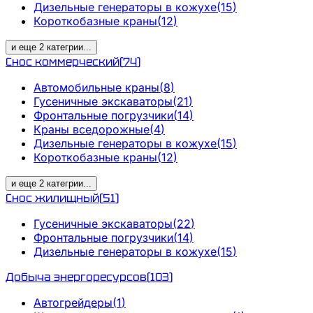
Дизельные генераторы в кожухе
(
15
)
Короткобазные краны
(
12
)
и еще
2
категрии
...
Снос коммерческий
(
74
)
Автомобильные краны
(
8
)
Гусеничные экскаваторы
(
21
)
Фронтальные погрузчики
(
14
)
Краны вседорожные
(
4
)
Дизельные генераторы в кожухе
(
15
)
Короткобазные краны
(
12
)
и еще
2
категрии
...
Снос жилищный
(
51
)
Гусеничные экскаваторы
(
22
)
Фронтальные погрузчики
(
14
)
Дизельные генераторы в кожухе
(
15
)
Добыча энергоресурсов
(
103
)
Автогрейдеры
(
1
)