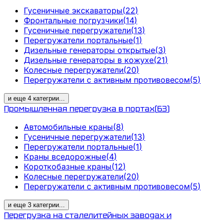
Гусеничные экскаваторы
(
22
)
Фронтальные погрузчики
(
14
)
Гусеничные перегружатели
(
13
)
Перегружатели портальные
(
1
)
Дизельные генераторы открытые
(
3
)
Дизельные генераторы в кожухе
(
21
)
Колесные перегружатели
(
20
)
Перегружатели с активным противовесом
(
5
)
и еще
4
категрии
...
Промышленная перегрузка в портах
(
63
)
Автомобильные краны
(
8
)
Гусеничные перегружатели
(
13
)
Перегружатели портальные
(
1
)
Краны вседорожные
(
4
)
Короткобазные краны
(
12
)
Колесные перегружатели
(
20
)
Перегружатели с активным противовесом
(
5
)
и еще
3
категрии
...
Перегрузка на сталелитейных заводах и