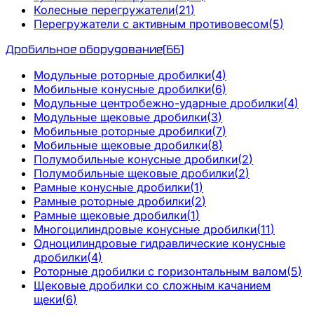
Колесные перегружатели
(
21
)
Перегружатели с активным противовесом
(
5
)
Дробильное оборудование
(
66
)
Модульные роторные дробилки
(
4
)
Мобильные конусные дробилки
(
6
)
Модульные центробежно-ударные дробилки
(
4
)
Модульные щековые дробилки
(
3
)
Мобильные роторные дробилки
(
7
)
Мобильные щековые дробилки
(
8
)
Полумобильные конусные дробилки
(
2
)
Полумобильные щековые дробилки
(
2
)
Рамные конусные дробилки
(
1
)
Рамные роторные дробилки
(
2
)
Рамные щековые дробилки
(
1
)
Многоцилиндровые конусные дробилки
(
11
)
Одноцилиндровые гидравлические конусные
дробилки
(
4
)
Роторные дробилки с горизонтальным валом
(
5
)
Щековые дробилки со сложным качанием
щеки
(
6
)