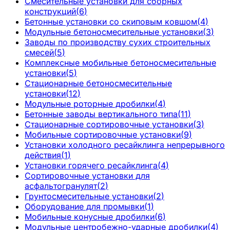
Смесительные установки для сборных
конструкций
(
6
)
Бетонные установки со скиповым ковшом
(
4
)
Модульные бетоносмесительные установки
(
3
)
Заводы по производству сухих строительных
смесей
(
5
)
Комплексные мобильные бетоносмесительные
установки
(
5
)
Стационарные бетоносмесительные
установки
(
12
)
Модульные роторные дробилки
(
4
)
Бетонные заводы вертикального типа
(
11
)
Стационарные сортировочные установки
(
3
)
Мобильные сортировочные установки
(
9
)
Установки холодного ресайклинга непрерывного
действия
(
1
)
Установки горячего ресайклинга
(
4
)
Сортировочные установки для
асфальтогранулят
(
2
)
Грунтосмесительные установки
(
2
)
Оборудование для промывки
(
1
)
Мобильные конусные дробилки
(
6
)
Модульные центробежно-ударные дробилки
(
4
)