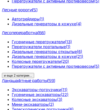
Перегружатели с активным противовесом
(
5
)
Лесные дороги
(
5
)
Автогрейдеры
(
1
)
Дизельные генераторы в кожухе
(
4
)
Лесопереработка
(
66
)
Гусеничные перегружатели
(
13
)
Перегружатели портальные
(
1
)
Дизельные генераторы открытые
(
6
)
Дизельные генераторы в кожухе
(
21
)
Колесные перегружатели
(
20
)
Перегружатели с активным противовесом
(
5
)
и еще
2
категрии
...
Ландшафтные работы
(
59
)
Экскаваторы-погрузчики
(
11
)
Гусеничные экскаваторы
(
22
)
Колесные экскаваторы
(
3
)
Мини-экскаваторы
(
2
)
Телескопические погрузчики
(
6
)