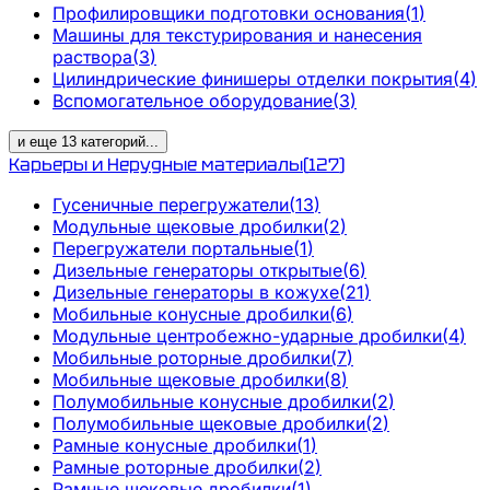
Профилировщики подготовки основания
(
1
)
Машины для текстурирования и нанесения
раствора
(
3
)
Цилиндрические финишеры отделки покрытия
(
4
)
Вспомогательное оборудование
(
3
)
и еще
13
категорий
...
Карьеры и Нерудные материалы
(
127
)
Гусеничные перегружатели
(
13
)
Модульные щековые дробилки
(
2
)
Перегружатели портальные
(
1
)
Дизельные генераторы открытые
(
6
)
Дизельные генераторы в кожухе
(
21
)
Мобильные конусные дробилки
(
6
)
Модульные центробежно-ударные дробилки
(
4
)
Мобильные роторные дробилки
(
7
)
Мобильные щековые дробилки
(
8
)
Полумобильные конусные дробилки
(
2
)
Полумобильные щековые дробилки
(
2
)
Рамные конусные дробилки
(
1
)
Рамные роторные дробилки
(
2
)
Рамные щековые дробилки
(
1
)