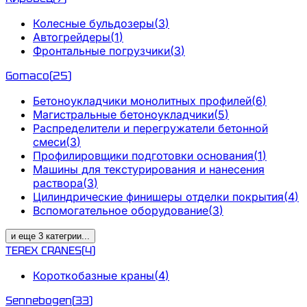
Колесные бульдозеры
(
3
)
Автогрейдеры
(
1
)
Фронтальные погрузчики
(
3
)
Gomaco
(
25
)
Бетоноукладчики монолитных профилей
(
6
)
Магистральные бетоноукладчики
(
5
)
Распределители и перегружатели бетонной
смеси
(
3
)
Профилировщики подготовки основания
(
1
)
Машины для текстурирования и нанесения
раствора
(
3
)
Цилиндрические финишеры отделки покрытия
(
4
)
Вспомогательное оборудование
(
3
)
и еще
3
категрии
...
TEREX CRANES
(
4
)
Короткобазные краны
(
4
)
Sennebogen
(
33
)