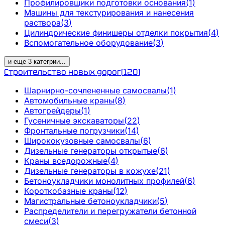
Профилировщики подготовки основания
(
1
)
Машины для текстурирования и нанесения
раствора
(
3
)
Цилиндрические финишеры отделки покрытия
(
4
)
Вспомогательное оборудование
(
3
)
и еще
3
категрии
...
Строительство новых дорог
(
120
)
Шарнирно-сочлененные самосвалы
(
1
)
Автомобильные краны
(
8
)
Автогрейдеры
(
1
)
Гусеничные экскаваторы
(
22
)
Фронтальные погрузчики
(
14
)
Ширококузовные самосвалы
(
6
)
Дизельные генераторы открытые
(
6
)
Краны вседорожные
(
4
)
Дизельные генераторы в кожухе
(
21
)
Бетоноукладчики монолитных профилей
(
6
)
Короткобазные краны
(
12
)
Магистральные бетоноукладчики
(
5
)
Распределители и перегружатели бетонной
смеси
(
3
)