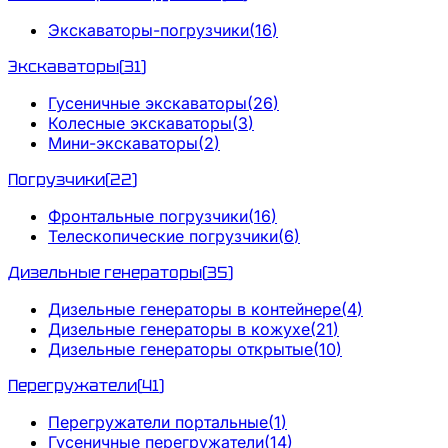
Экскаваторы-погрузчики
(
16
)
Экскаваторы
(
31
)
Гусеничные экскаваторы
(
26
)
Колесные экскаваторы
(
3
)
Мини-экскаваторы
(
2
)
Погрузчики
(
22
)
Фронтальные погрузчики
(
16
)
Телескопические погрузчики
(
6
)
Дизельные генераторы
(
35
)
Дизельные генераторы в контейнере
(
4
)
Дизельные генераторы в кожухе
(
21
)
Дизельные генераторы открытые
(
10
)
Перегружатели
(
41
)
Перегружатели портальные
(
1
)
Гусеничные перегружатели
(
14
)