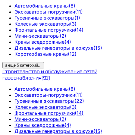
Автомобильные краны
(
8
)
Экскаваторы-погрузчики
(
11
)
Гусеничные экскаваторы
(
1
)
Колесные экскаваторы
(
3
)
Фронтальные погрузчики
(
14
)
Мини-экскаваторы
(
2
)
Краны вседорожные
(
4
)
Дизельные генераторы в кожухе
(
15
)
Короткобазные краны
(
12
)
и еще
5
категорий
...
Строительство и обслуживание сетей
газоснабжения
(
91
)
Автомобильные краны
(
8
)
Экскаваторы-погрузчики
(
11
)
Гусеничные экскаваторы
(
22
)
Колесные экскаваторы
(
3
)
Фронтальные погрузчики
(
14
)
Мини-экскаваторы
(
2
)
Краны вседорожные
(
4
)
Дизельные генераторы в кожухе
(
15
)