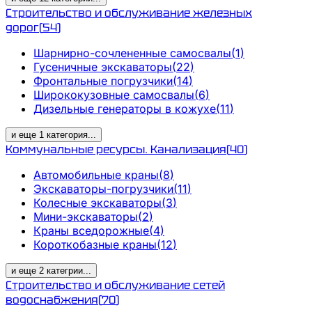
Строительство и обслуживание железных
дорог
(
54
)
Шарнирно-сочлененные самосвалы
(
1
)
Гусеничные экскаваторы
(
22
)
Фронтальные погрузчики
(
14
)
Ширококузовные самосвалы
(
6
)
Дизельные генераторы в кожухе
(
11
)
и еще
1
категория
...
Коммунальные ресурсы. Канализация
(
40
)
Автомобильные краны
(
8
)
Экскаваторы-погрузчики
(
11
)
Колесные экскаваторы
(
3
)
Мини-экскаваторы
(
2
)
Краны вседорожные
(
4
)
Короткобазные краны
(
12
)
и еще
2
категрии
...
Строительство и обслуживание сетей
водоснабжения
(
70
)