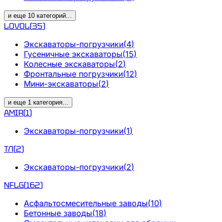
и еще
10
категорий
...
LOVOL
(
35
)
Экскаваторы-погрузчики
(
4
)
Гусеничные экскаваторы
(
15
)
Колесные экскаваторы
(
2
)
Фронтальные погрузчики
(
12
)
Мини-экскаваторы
(
2
)
и еще
1
категория
...
AMIR
(
1
)
Экскаваторы-погрузчики
(
1
)
ТЛ
(
2
)
Экскаваторы-погрузчики
(
2
)
NFLG
(
162
)
Асфальтосмесительные заводы
(
10
)
Бетонные заводы
(
18
)