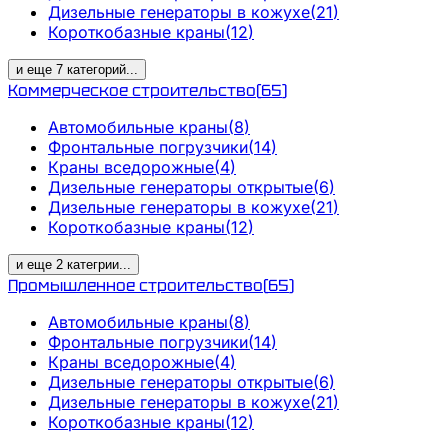
Дизельные генераторы в кожухе
(
21
)
Короткобазные краны
(
12
)
и еще
7
категорий
...
Коммерческое строительство
(
65
)
Автомобильные краны
(
8
)
Фронтальные погрузчики
(
14
)
Краны вседорожные
(
4
)
Дизельные генераторы открытые
(
6
)
Дизельные генераторы в кожухе
(
21
)
Короткобазные краны
(
12
)
и еще
2
категрии
...
Промышленное строительство
(
65
)
Автомобильные краны
(
8
)
Фронтальные погрузчики
(
14
)
Краны вседорожные
(
4
)
Дизельные генераторы открытые
(
6
)
Дизельные генераторы в кожухе
(
21
)
Короткобазные краны
(
12
)