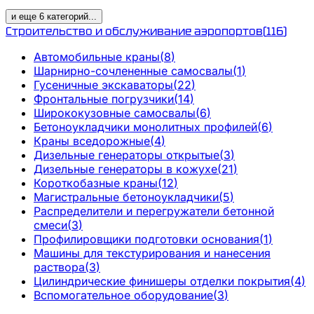
и еще
6
категорий
...
Строительство и обслуживание аэропортов
(
116
)
Автомобильные краны
(
8
)
Шарнирно-сочлененные самосвалы
(
1
)
Гусеничные экскаваторы
(
22
)
Фронтальные погрузчики
(
14
)
Ширококузовные самосвалы
(
6
)
Бетоноукладчики монолитных профилей
(
6
)
Краны вседорожные
(
4
)
Дизельные генераторы открытые
(
3
)
Дизельные генераторы в кожухе
(
21
)
Короткобазные краны
(
12
)
Магистральные бетоноукладчики
(
5
)
Распределители и перегружатели бетонной
смеси
(
3
)
Профилировщики подготовки основания
(
1
)
Машины для текстурирования и нанесения
раствора
(
3
)
Цилиндрические финишеры отделки покрытия
(
4
)
Вспомогательное оборудование
(
3
)