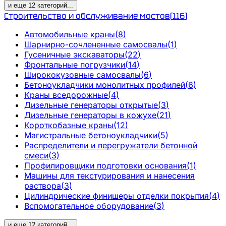
и еще
12
категорий
...
Строительство и обслуживание мостов
(
116
)
Автомобильные краны
(
8
)
Шарнирно-сочлененные самосвалы
(
1
)
Гусеничные экскаваторы
(
22
)
Фронтальные погрузчики
(
14
)
Ширококузовные самосвалы
(
6
)
Бетоноукладчики монолитных профилей
(
6
)
Краны вседорожные
(
4
)
Дизельные генераторы открытые
(
3
)
Дизельные генераторы в кожухе
(
21
)
Короткобазные краны
(
12
)
Магистральные бетоноукладчики
(
5
)
Распределители и перегружатели бетонной
смеси
(
3
)
Профилировщики подготовки основания
(
1
)
Машины для текстурирования и нанесения
раствора
(
3
)
Цилиндрические финишеры отделки покрытия
(
4
)
Вспомогательное оборудование
(
3
)
и еще
12
категорий
...