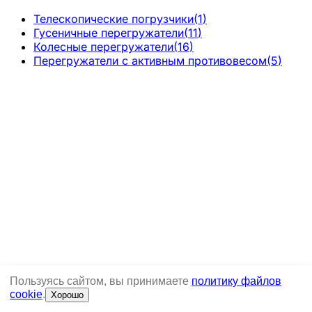
Телескопические погрузчики
(
1
)
Гусеничные перегружатели
(
11
)
Колесные перегружатели
(
16
)
Перегружатели с активным противовесом
(
5
)
Пользуясь сайтом, вы принимаете
политику файлов
cookie
.
Хорошо