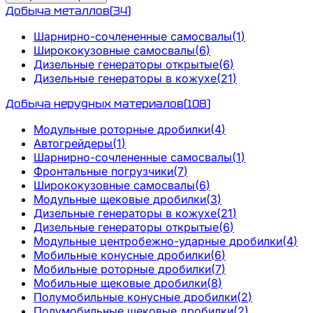
Добыча металлов
(
34
)
Шарнирно-сочлененные самосвалы
(
1
)
Ширококузовные самосвалы
(
6
)
Дизельные генераторы открытые
(
6
)
Дизельные генераторы в кожухе
(
21
)
Добыча нерудных материалов
(
108
)
Модульные роторные дробилки
(
4
)
Автогрейдеры
(
1
)
Шарнирно-сочлененные самосвалы
(
1
)
Фронтальные погрузчики
(
7
)
Ширококузовные самосвалы
(
6
)
Модульные щековые дробилки
(
3
)
Дизельные генераторы в кожухе
(
21
)
Дизельные генераторы открытые
(
6
)
Модульные центробежно-ударные дробилки
(
4
)
Мобильные конусные дробилки
(
6
)
Мобильные роторные дробилки
(
7
)
Мобильные щековые дробилки
(
8
)
Полумобильные конусные дробилки
(
2
)
Полумобильные щековые дробилки
(
2
)