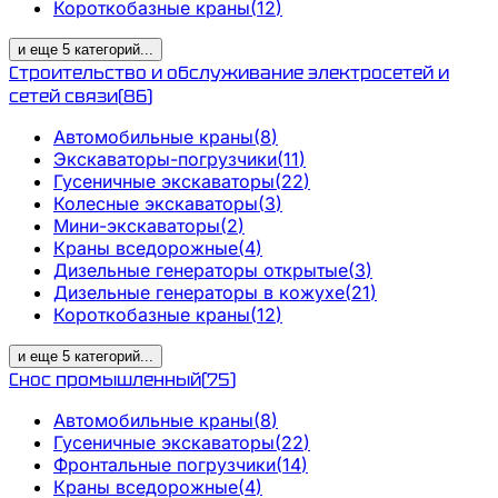
Короткобазные краны
(
12
)
и еще
5
категорий
...
Строительство и обслуживание электросетей и
сетей связи
(
86
)
Автомобильные краны
(
8
)
Экскаваторы-погрузчики
(
11
)
Гусеничные экскаваторы
(
22
)
Колесные экскаваторы
(
3
)
Мини-экскаваторы
(
2
)
Краны вседорожные
(
4
)
Дизельные генераторы открытые
(
3
)
Дизельные генераторы в кожухе
(
21
)
Короткобазные краны
(
12
)
и еще
5
категорий
...
Снос промышленный
(
75
)
Автомобильные краны
(
8
)
Гусеничные экскаваторы
(
22
)
Фронтальные погрузчики
(
14
)
Краны вседорожные
(
4
)