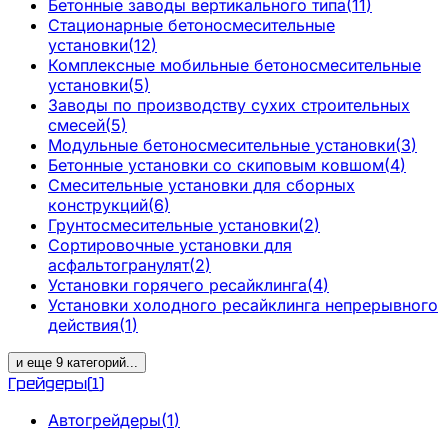
Бетонные заводы вертикального типа
(
11
)
Стационарные бетоносмесительные
установки
(
12
)
Комплексные мобильные бетоносмесительные
установки
(
5
)
Заводы по производству сухих строительных
смесей
(
5
)
Модульные бетоносмесительные установки
(
3
)
Бетонные установки со скиповым ковшом
(
4
)
Смесительные установки для сборных
конструкций
(
6
)
Грунтосмесительные установки
(
2
)
Сортировочные установки для
асфальтогранулят
(
2
)
Установки горячего ресайклинга
(
4
)
Установки холодного ресайклинга непрерывного
действия
(
1
)
и еще
9
категорий
...
Грейдеры
(
1
)
Автогрейдеры
(
1
)