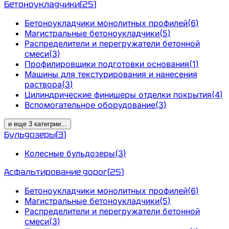
Бетоноукладчики
(
25
)
Бетоноукладчики монолитных профилей
(
6
)
Магистральные бетоноукладчики
(
5
)
Распределители и перегружатели бетонной
смеси
(
3
)
Профилировщики подготовки основания
(
1
)
Машины для текстурирования и нанесения
раствора
(
3
)
Цилиндрические финишеры отделки покрытия
(
4
)
Вспомогательное оборудование
(
3
)
и еще
3
категрии
...
Бульдозеры
(
3
)
Колесные бульдозеры
(
3
)
Асфальтирование дорог
(
25
)
Бетоноукладчики монолитных профилей
(
6
)
Магистральные бетоноукладчики
(
5
)
Распределители и перегружатели бетонной
смеси
(
3
)