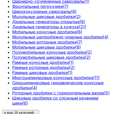
Шарнирно-сочлененные самосвалы
(
1
)
Фронтальные погрузчики
(
7
)
Ширококузовные самосвалы
(
6
)
Модульные щековые дробилки
(
2
)
Дизельные генераторы открытые
(
6
)
Дизельные генераторы в кожухе
(
21
)
Мобильные конусные дробилки
(
6
)
Модульные центробежно-ударные дробилки
(
4
)
Мобильные роторные дробилки
(
7
)
Мобильные щековые дробилки
(
8
)
Полумобильные конусные дробилки
(
2
)
Полумобильные щековые дробилки
(
2
)
Рамные конусные дробилки
(
1
)
Рамные роторные дробилки
(
2
)
Рамные щековые дробилки
(
1
)
Многоцилиндровые конусные дробилки
(
11
)
Одноцилиндровые гидравлические конусные
дробилки
(
4
)
Роторные дробилки с горизонтальным валом
(
5
)
Щековые дробилки со сложным качанием
щеки
(
6
)
и еще
16
категорий
...