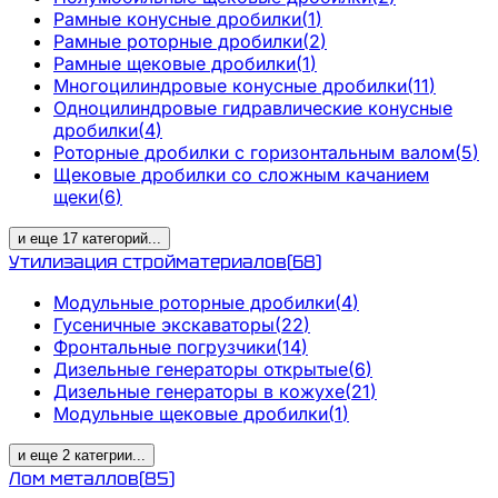
Рамные конусные дробилки
(
1
)
Рамные роторные дробилки
(
2
)
Рамные щековые дробилки
(
1
)
Многоцилиндровые конусные дробилки
(
11
)
Одноцилиндровые гидравлические конусные
дробилки
(
4
)
Роторные дробилки с горизонтальным валом
(
5
)
Щековые дробилки со сложным качанием
щеки
(
6
)
и еще
17
категорий
...
Утилизация стройматериалов
(
68
)
Модульные роторные дробилки
(
4
)
Гусеничные экскаваторы
(
22
)
Фронтальные погрузчики
(
14
)
Дизельные генераторы открытые
(
6
)
Дизельные генераторы в кожухе
(
21
)
Модульные щековые дробилки
(
1
)
и еще
2
категрии
...
Лом металлов
(
85
)