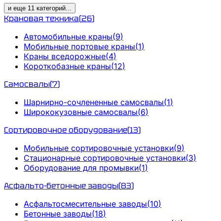
и еще
11
категорий
...
Крановая техника
(
26
)
Автомобильные краны
(
9
)
Мобильные портовые краны
(
1
)
Краны вседорожные
(
4
)
Короткобазные краны
(
12
)
Самосвалы
(
7
)
Шарнирно-сочлененные самосвалы
(
1
)
Ширококузовные самосвалы
(
6
)
Сортировочное оборудование
(
13
)
Мобильные сортировочные установки
(
9
)
Стационарные сортировочные установки
(
3
)
Оборудование для промывки
(
1
)
Асфальто-бетонные заводы
(
83
)
Асфальтосмесительные заводы
(
10
)
Бетонные заводы
(
18
)