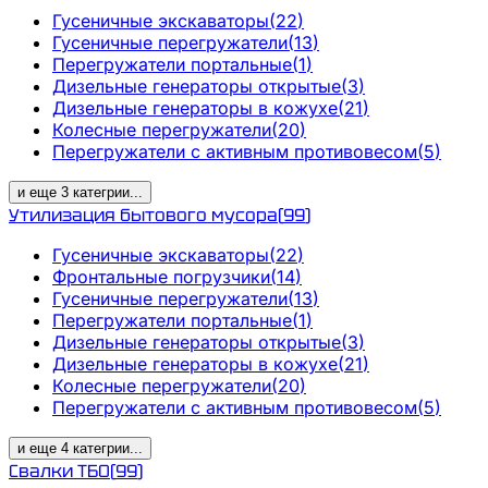
Гусеничные экскаваторы
(
22
)
Гусеничные перегружатели
(
13
)
Перегружатели портальные
(
1
)
Дизельные генераторы открытые
(
3
)
Дизельные генераторы в кожухе
(
21
)
Колесные перегружатели
(
20
)
Перегружатели с активным противовесом
(
5
)
и еще
3
категрии
...
Утилизация бытового мусора
(
99
)
Гусеничные экскаваторы
(
22
)
Фронтальные погрузчики
(
14
)
Гусеничные перегружатели
(
13
)
Перегружатели портальные
(
1
)
Дизельные генераторы открытые
(
3
)
Дизельные генераторы в кожухе
(
21
)
Колесные перегружатели
(
20
)
Перегружатели с активным противовесом
(
5
)
и еще
4
категрии
...
Свалки ТБО
(
99
)