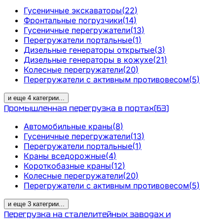
Гусеничные экскаваторы
(
22
)
Фронтальные погрузчики
(
14
)
Гусеничные перегружатели
(
13
)
Перегружатели портальные
(
1
)
Дизельные генераторы открытые
(
3
)
Дизельные генераторы в кожухе
(
21
)
Колесные перегружатели
(
20
)
Перегружатели с активным противовесом
(
5
)
и еще
4
категрии
...
Промышленная перегрузка в портах
(
63
)
Автомобильные краны
(
8
)
Гусеничные перегружатели
(
13
)
Перегружатели портальные
(
1
)
Краны вседорожные
(
4
)
Короткобазные краны
(
12
)
Колесные перегружатели
(
20
)
Перегружатели с активным противовесом
(
5
)
и еще
3
категрии
...
Перегрузка на сталелитейных заводах и