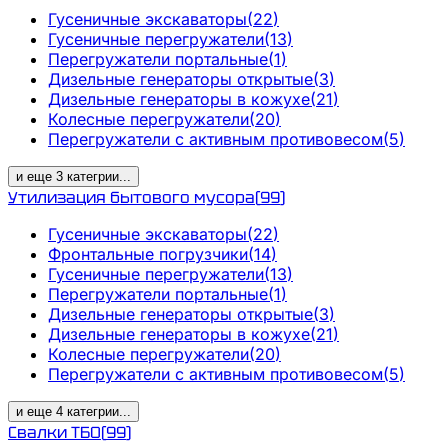
Гусеничные экскаваторы
(
22
)
Гусеничные перегружатели
(
13
)
Перегружатели портальные
(
1
)
Дизельные генераторы открытые
(
3
)
Дизельные генераторы в кожухе
(
21
)
Колесные перегружатели
(
20
)
Перегружатели с активным противовесом
(
5
)
и еще
3
категрии
...
Утилизация бытового мусора
(
99
)
Гусеничные экскаваторы
(
22
)
Фронтальные погрузчики
(
14
)
Гусеничные перегружатели
(
13
)
Перегружатели портальные
(
1
)
Дизельные генераторы открытые
(
3
)
Дизельные генераторы в кожухе
(
21
)
Колесные перегружатели
(
20
)
Перегружатели с активным противовесом
(
5
)
и еще
4
категрии
...
Свалки ТБО
(
99
)