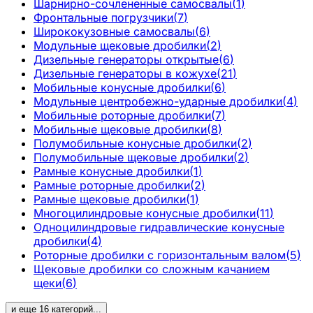
Шарнирно-сочлененные самосвалы
(
1
)
Фронтальные погрузчики
(
7
)
Ширококузовные самосвалы
(
6
)
Модульные щековые дробилки
(
2
)
Дизельные генераторы открытые
(
6
)
Дизельные генераторы в кожухе
(
21
)
Мобильные конусные дробилки
(
6
)
Модульные центробежно-ударные дробилки
(
4
)
Мобильные роторные дробилки
(
7
)
Мобильные щековые дробилки
(
8
)
Полумобильные конусные дробилки
(
2
)
Полумобильные щековые дробилки
(
2
)
Рамные конусные дробилки
(
1
)
Рамные роторные дробилки
(
2
)
Рамные щековые дробилки
(
1
)
Многоцилиндровые конусные дробилки
(
11
)
Одноцилиндровые гидравлические конусные
дробилки
(
4
)
Роторные дробилки с горизонтальным валом
(
5
)
Щековые дробилки со сложным качанием
щеки
(
6
)
и еще
16
категорий
...