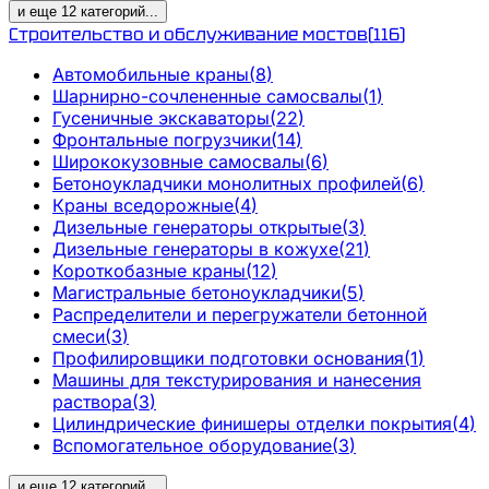
и еще
12
категорий
...
Строительство и обслуживание мостов
(
116
)
Автомобильные краны
(
8
)
Шарнирно-сочлененные самосвалы
(
1
)
Гусеничные экскаваторы
(
22
)
Фронтальные погрузчики
(
14
)
Ширококузовные самосвалы
(
6
)
Бетоноукладчики монолитных профилей
(
6
)
Краны вседорожные
(
4
)
Дизельные генераторы открытые
(
3
)
Дизельные генераторы в кожухе
(
21
)
Короткобазные краны
(
12
)
Магистральные бетоноукладчики
(
5
)
Распределители и перегружатели бетонной
смеси
(
3
)
Профилировщики подготовки основания
(
1
)
Машины для текстурирования и нанесения
раствора
(
3
)
Цилиндрические финишеры отделки покрытия
(
4
)
Вспомогательное оборудование
(
3
)
и еще
12
категорий
...