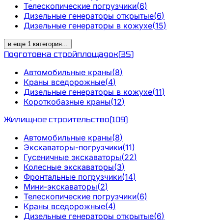
Телескопические погрузчики
(
6
)
Дизельные генераторы открытые
(
6
)
Дизельные генераторы в кожухе
(
15
)
и еще
1
категория
...
Подготовка стройплощадок
(
35
)
Автомобильные краны
(
8
)
Краны вседорожные
(
4
)
Дизельные генераторы в кожухе
(
11
)
Короткобазные краны
(
12
)
Жилищное строительство
(
109
)
Автомобильные краны
(
8
)
Экскаваторы-погрузчики
(
11
)
Гусеничные экскаваторы
(
22
)
Колесные экскаваторы
(
3
)
Фронтальные погрузчики
(
14
)
Мини-экскаваторы
(
2
)
Телескопические погрузчики
(
6
)
Краны вседорожные
(
4
)
Дизельные генераторы открытые
(
6
)