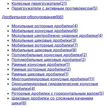
Колесные перегружатели
(
21
)
Перегружатели с активным противовесом
(
5
)
Дробильное оборудование
(
66
)
Модульные роторные дробилки
(
4
)
Мобильные конусные дробилки
(
6
)
Модульные центробежно-ударные дробилки
(
4
)
Модульные щековые дробилки
(
3
)
Мобильные роторные дробилки
(
7
)
Мобильные щековые дробилки
(
8
)
Полумобильные конусные дробилки
(
2
)
Полумобильные щековые дробилки
(
2
)
Рамные конусные дробилки
(
1
)
Рамные роторные дробилки
(
2
)
Рамные щековые дробилки
(
1
)
Многоцилиндровые конусные дробилки
(
11
)
Одноцилиндровые гидравлические конусные
дробилки
(
4
)
Роторные дробилки с горизонтальным валом
(
5
)
Щековые дробилки со сложным качанием
щеки
(
6
)