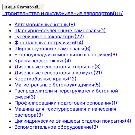
и еще
6
категорий
...
Строительство и обслуживание аэропортов
(
116
)
Автомобильные краны
(
8
)
Шарнирно-сочлененные самосвалы
(
1
)
Гусеничные экскаваторы
(
22
)
Фронтальные погрузчики
(
14
)
Ширококузовные самосвалы
(
6
)
Бетоноукладчики монолитных профилей
(
6
)
Краны вседорожные
(
4
)
Дизельные генераторы открытые
(
3
)
Дизельные генераторы в кожухе
(
21
)
Короткобазные краны
(
12
)
Магистральные бетоноукладчики
(
5
)
Распределители и перегружатели бетонной
смеси
(
3
)
Профилировщики подготовки основания
(
1
)
Машины для текстурирования и нанесения
раствора
(
3
)
Цилиндрические финишеры отделки покрытия
(
4
)
Вспомогательное оборудование
(
3
)