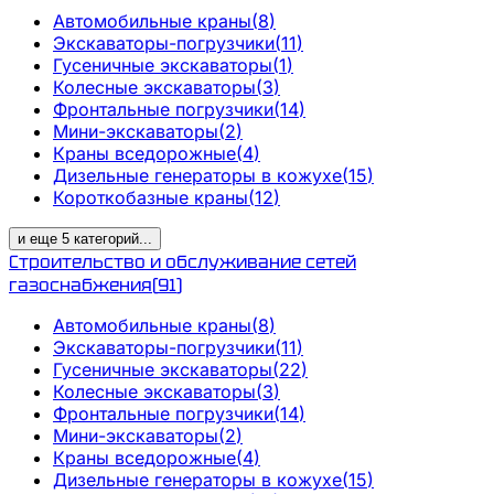
Автомобильные краны
(
8
)
Экскаваторы-погрузчики
(
11
)
Гусеничные экскаваторы
(
1
)
Колесные экскаваторы
(
3
)
Фронтальные погрузчики
(
14
)
Мини-экскаваторы
(
2
)
Краны вседорожные
(
4
)
Дизельные генераторы в кожухе
(
15
)
Короткобазные краны
(
12
)
и еще
5
категорий
...
Строительство и обслуживание сетей
газоснабжения
(
91
)
Автомобильные краны
(
8
)
Экскаваторы-погрузчики
(
11
)
Гусеничные экскаваторы
(
22
)
Колесные экскаваторы
(
3
)
Фронтальные погрузчики
(
14
)
Мини-экскаваторы
(
2
)
Краны вседорожные
(
4
)
Дизельные генераторы в кожухе
(
15
)