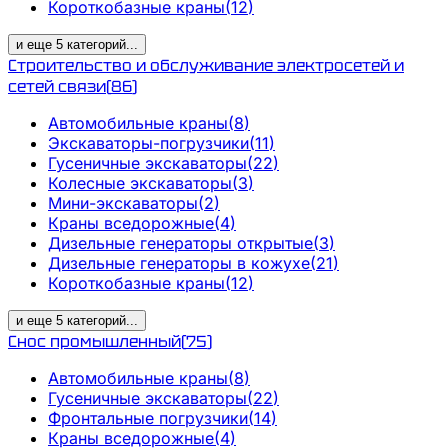
Короткобазные краны
(
12
)
и еще
5
категорий
...
Строительство и обслуживание электросетей и
сетей связи
(
86
)
Автомобильные краны
(
8
)
Экскаваторы-погрузчики
(
11
)
Гусеничные экскаваторы
(
22
)
Колесные экскаваторы
(
3
)
Мини-экскаваторы
(
2
)
Краны вседорожные
(
4
)
Дизельные генераторы открытые
(
3
)
Дизельные генераторы в кожухе
(
21
)
Короткобазные краны
(
12
)
и еще
5
категорий
...
Снос промышленный
(
75
)
Автомобильные краны
(
8
)
Гусеничные экскаваторы
(
22
)
Фронтальные погрузчики
(
14
)
Краны вседорожные
(
4
)