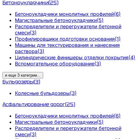
Бетоноукладчики
(
25
)
Бетоноукладчики монолитных профилей
(
6
)
Магистральные бетоноукладчики
(
5
)
Распределители и перегружатели бетонной
смеси
(
3
)
Профилировщики подготовки основания
(
1
)
Машины для текстурирования и нанесения
раствора
(
3
)
Цилиндрические финишеры отделки покрытия
(
4
)
Вспомогательное оборудование
(
3
)
и еще
3
категрии
...
Бульдозеры
(
3
)
Колесные бульдозеры
(
3
)
Асфальтирование дорог
(
25
)
Бетоноукладчики монолитных профилей
(
6
)
Магистральные бетоноукладчики
(
5
)
Распределители и перегружатели бетонной
смеси
(
3
)