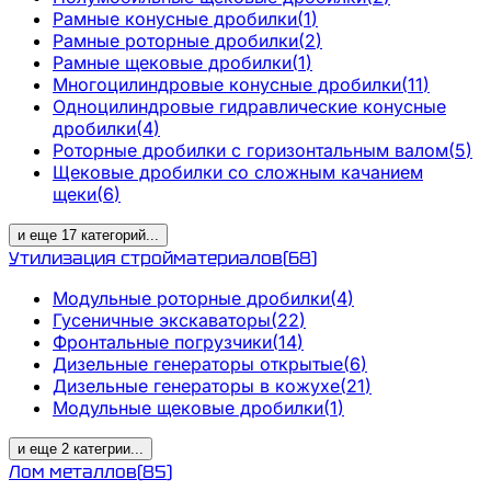
Рамные конусные дробилки
(
1
)
Рамные роторные дробилки
(
2
)
Рамные щековые дробилки
(
1
)
Многоцилиндровые конусные дробилки
(
11
)
Одноцилиндровые гидравлические конусные
дробилки
(
4
)
Роторные дробилки с горизонтальным валом
(
5
)
Щековые дробилки со сложным качанием
щеки
(
6
)
и еще
17
категорий
...
Утилизация стройматериалов
(
68
)
Модульные роторные дробилки
(
4
)
Гусеничные экскаваторы
(
22
)
Фронтальные погрузчики
(
14
)
Дизельные генераторы открытые
(
6
)
Дизельные генераторы в кожухе
(
21
)
Модульные щековые дробилки
(
1
)
и еще
2
категрии
...
Лом металлов
(
85
)