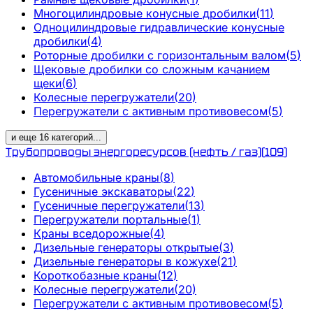
Многоцилиндровые конусные дробилки
(
11
)
Одноцилиндровые гидравлические конусные
дробилки
(
4
)
Роторные дробилки с горизонтальным валом
(
5
)
Щековые дробилки со сложным качанием
щеки
(
6
)
Колесные перегружатели
(
20
)
Перегружатели с активным противовесом
(
5
)
и еще
16
категорий
...
Трубопроводы энергоресурсов (нефть / газ)
(
109
)
Автомобильные краны
(
8
)
Гусеничные экскаваторы
(
22
)
Гусеничные перегружатели
(
13
)
Перегружатели портальные
(
1
)
Краны вседорожные
(
4
)
Дизельные генераторы открытые
(
3
)
Дизельные генераторы в кожухе
(
21
)
Короткобазные краны
(
12
)
Колесные перегружатели
(
20
)
Перегружатели с активным противовесом
(
5
)