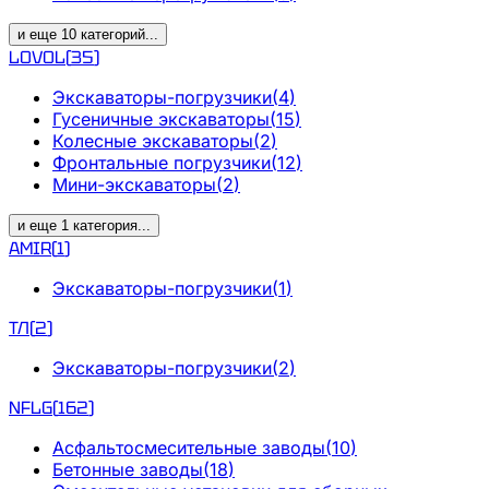
и еще
10
категорий
...
LOVOL
(
35
)
Экскаваторы-погрузчики
(
4
)
Гусеничные экскаваторы
(
15
)
Колесные экскаваторы
(
2
)
Фронтальные погрузчики
(
12
)
Мини-экскаваторы
(
2
)
и еще
1
категория
...
AMIR
(
1
)
Экскаваторы-погрузчики
(
1
)
ТЛ
(
2
)
Экскаваторы-погрузчики
(
2
)
NFLG
(
162
)
Асфальтосмесительные заводы
(
10
)
Бетонные заводы
(
18
)