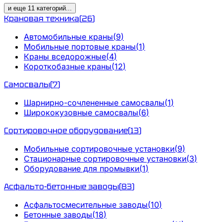
и еще
11
категорий
...
Крановая техника
(
26
)
Автомобильные краны
(
9
)
Мобильные портовые краны
(
1
)
Краны вседорожные
(
4
)
Короткобазные краны
(
12
)
Самосвалы
(
7
)
Шарнирно-сочлененные самосвалы
(
1
)
Ширококузовные самосвалы
(
6
)
Сортировочное оборудование
(
13
)
Мобильные сортировочные установки
(
9
)
Стационарные сортировочные установки
(
3
)
Оборудование для промывки
(
1
)
Асфальто-бетонные заводы
(
83
)
Асфальтосмесительные заводы
(
10
)
Бетонные заводы
(
18
)