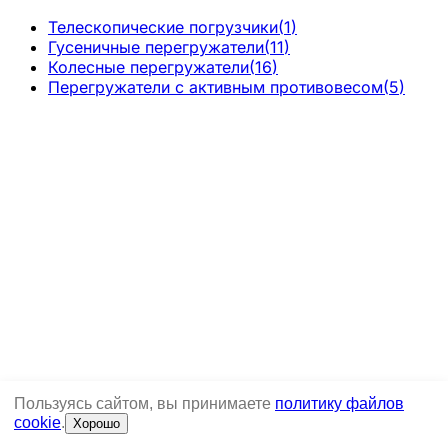
Телескопические погрузчики
(
1
)
Гусеничные перегружатели
(
11
)
Колесные перегружатели
(
16
)
Перегружатели с активным противовесом
(
5
)
Пользуясь сайтом, вы принимаете
политику файлов
cookie
.
Хорошо