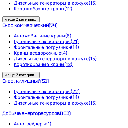
Дизельные генераторы в кожухе
(
15
)
Короткобазные краны
(
12
)
и еще
2
категрии
...
Снос коммерческий
(
74
)
Автомобильные краны
(
8
)
Гусеничные экскаваторы
(
21
)
Фронтальные погрузчики
(
14
)
Краны вседорожные
(
4
)
Дизельные генераторы в кожухе
(
15
)
Короткобазные краны
(
12
)
и еще
2
категрии
...
Снос жилищный
(
51
)
Гусеничные экскаваторы
(
22
)
Фронтальные погрузчики
(
14
)
Дизельные генераторы в кожухе
(
15
)
Добыча энергоресурсов
(
103
)
Автогрейдеры
(
1
)