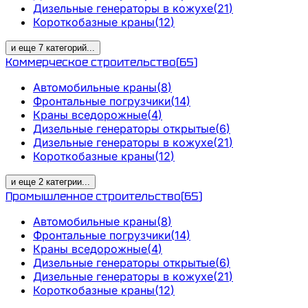
Дизельные генераторы в кожухе
(
21
)
Короткобазные краны
(
12
)
и еще
7
категорий
...
Коммерческое строительство
(
65
)
Автомобильные краны
(
8
)
Фронтальные погрузчики
(
14
)
Краны вседорожные
(
4
)
Дизельные генераторы открытые
(
6
)
Дизельные генераторы в кожухе
(
21
)
Короткобазные краны
(
12
)
и еще
2
категрии
...
Промышленное строительство
(
65
)
Автомобильные краны
(
8
)
Фронтальные погрузчики
(
14
)
Краны вседорожные
(
4
)
Дизельные генераторы открытые
(
6
)
Дизельные генераторы в кожухе
(
21
)
Короткобазные краны
(
12
)