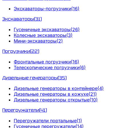
Экскаваторы-погрузчики
(
16
)
Экскаваторы
(
31
)
Гусеничные экскаваторы
(
26
)
Колесные экскаваторы
(
3
)
Мини-экскаваторы
(
2
)
Погрузчики
(
22
)
Фронтальные погрузчики
(
16
)
Телескопические погрузчики
(
6
)
Дизельные генераторы
(
35
)
Дизельные генераторы в контейнере
(
4
)
Дизельные генераторы в кожухе
(
21
)
Дизельные генераторы открытые
(
10
)
Перегружатели
(
41
)
Перегружатели портальные
(
1
)
Гусеничные перегружатели
(
14
)