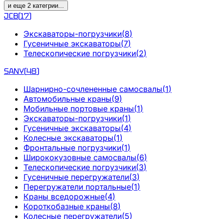
и еще
2
категрии
...
JCB
(
17
)
Экскаваторы-погрузчики
(
8
)
Гусеничные экскаваторы
(
7
)
Телескопические погрузчики
(
2
)
SANY
(
48
)
Шарнирно-сочлененные самосвалы
(
1
)
Автомобильные краны
(
9
)
Мобильные портовые краны
(
1
)
Экскаваторы-погрузчики
(
1
)
Гусеничные экскаваторы
(
4
)
Колесные экскаваторы
(
1
)
Фронтальные погрузчики
(
1
)
Ширококузовные самосвалы
(
6
)
Телескопические погрузчики
(
3
)
Гусеничные перегружатели
(
3
)
Перегружатели портальные
(
1
)
Краны вседорожные
(
4
)
Короткобазные краны
(
8
)
Колесные перегружатели
(
5
)