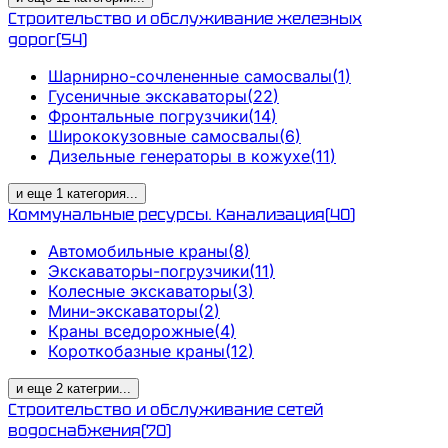
Строительство и обслуживание железных
дорог
(
54
)
Шарнирно-сочлененные самосвалы
(
1
)
Гусеничные экскаваторы
(
22
)
Фронтальные погрузчики
(
14
)
Ширококузовные самосвалы
(
6
)
Дизельные генераторы в кожухе
(
11
)
и еще
1
категория
...
Коммунальные ресурсы. Канализация
(
40
)
Автомобильные краны
(
8
)
Экскаваторы-погрузчики
(
11
)
Колесные экскаваторы
(
3
)
Мини-экскаваторы
(
2
)
Краны вседорожные
(
4
)
Короткобазные краны
(
12
)
и еще
2
категрии
...
Строительство и обслуживание сетей
водоснабжения
(
70
)