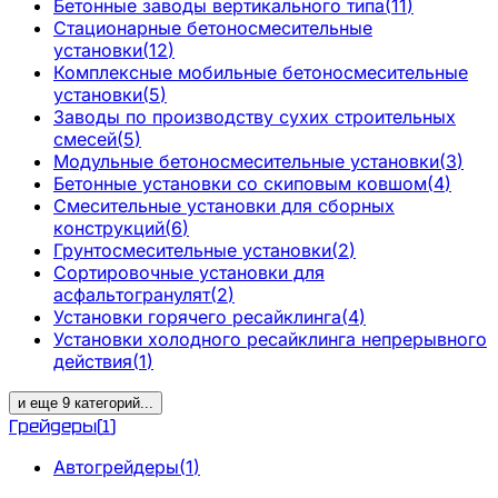
Бетонные заводы вертикального типа
(
11
)
Стационарные бетоносмесительные
установки
(
12
)
Комплексные мобильные бетоносмесительные
установки
(
5
)
Заводы по производству сухих строительных
смесей
(
5
)
Модульные бетоносмесительные установки
(
3
)
Бетонные установки со скиповым ковшом
(
4
)
Смесительные установки для сборных
конструкций
(
6
)
Грунтосмесительные установки
(
2
)
Сортировочные установки для
асфальтогранулят
(
2
)
Установки горячего ресайклинга
(
4
)
Установки холодного ресайклинга непрерывного
действия
(
1
)
и еще
9
категорий
...
Грейдеры
(
1
)
Автогрейдеры
(
1
)