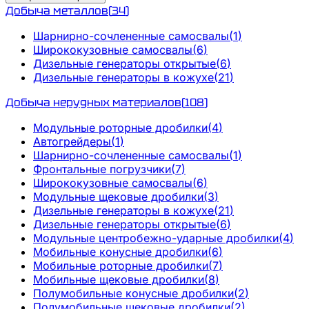
Добыча металлов
(
34
)
Шарнирно-сочлененные самосвалы
(
1
)
Ширококузовные самосвалы
(
6
)
Дизельные генераторы открытые
(
6
)
Дизельные генераторы в кожухе
(
21
)
Добыча нерудных материалов
(
108
)
Модульные роторные дробилки
(
4
)
Автогрейдеры
(
1
)
Шарнирно-сочлененные самосвалы
(
1
)
Фронтальные погрузчики
(
7
)
Ширококузовные самосвалы
(
6
)
Модульные щековые дробилки
(
3
)
Дизельные генераторы в кожухе
(
21
)
Дизельные генераторы открытые
(
6
)
Модульные центробежно-ударные дробилки
(
4
)
Мобильные конусные дробилки
(
6
)
Мобильные роторные дробилки
(
7
)
Мобильные щековые дробилки
(
8
)
Полумобильные конусные дробилки
(
2
)
Полумобильные щековые дробилки
(
2
)