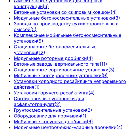
Смесительные установки для сборных
конструкций
(
6
)
Бетонные установки со скиповым ковшом
(
4
)
Модульные бетоносмесительные установки
(
3
)
Заводы по производству сухих строительных
смесей
(
5
)
Комплексные мобильные бетоносмесительные
установки
(
5
)
Стационарные бетоносмесительные
установки
(
12
)
Модульные роторные дробилки
(
4
)
Бетонные заводы вертикального типа
(
11
)
Стационарные сортировочные установки
(
3
)
Мобильные сортировочные установки
(
9
)
Установки холодного ресайклинга непрерывного
действия
(
1
)
Установки горячего ресайклинга
(
4
)
Сортировочные установки для
асфальтогранулят
(
2
)
Грунтосмесительные установки
(
2
)
Оборудование для промывки
(
1
)
Мобильные конусные дробилки
(
6
)
Модульные центробежно-ударные дробилки
(
4
)