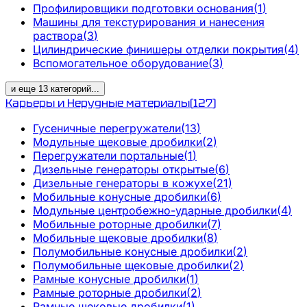
Профилировщики подготовки основания
(
1
)
Машины для текстурирования и нанесения
раствора
(
3
)
Цилиндрические финишеры отделки покрытия
(
4
)
Вспомогательное оборудование
(
3
)
и еще
13
категорий
...
Карьеры и Нерудные материалы
(
127
)
Гусеничные перегружатели
(
13
)
Модульные щековые дробилки
(
2
)
Перегружатели портальные
(
1
)
Дизельные генераторы открытые
(
6
)
Дизельные генераторы в кожухе
(
21
)
Мобильные конусные дробилки
(
6
)
Модульные центробежно-ударные дробилки
(
4
)
Мобильные роторные дробилки
(
7
)
Мобильные щековые дробилки
(
8
)
Полумобильные конусные дробилки
(
2
)
Полумобильные щековые дробилки
(
2
)
Рамные конусные дробилки
(
1
)
Рамные роторные дробилки
(
2
)
Рамные щековые дробилки
(
1
)