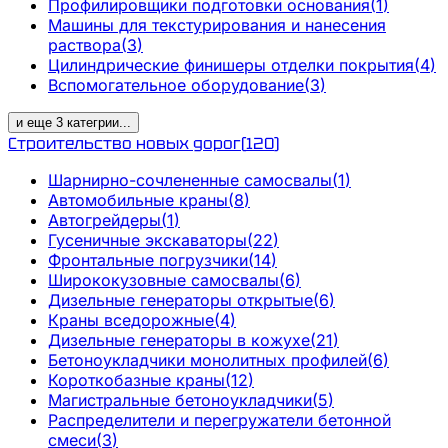
Профилировщики подготовки основания
(
1
)
Машины для текстурирования и нанесения
раствора
(
3
)
Цилиндрические финишеры отделки покрытия
(
4
)
Вспомогательное оборудование
(
3
)
и еще
3
категрии
...
Строительство новых дорог
(
120
)
Шарнирно-сочлененные самосвалы
(
1
)
Автомобильные краны
(
8
)
Автогрейдеры
(
1
)
Гусеничные экскаваторы
(
22
)
Фронтальные погрузчики
(
14
)
Ширококузовные самосвалы
(
6
)
Дизельные генераторы открытые
(
6
)
Краны вседорожные
(
4
)
Дизельные генераторы в кожухе
(
21
)
Бетоноукладчики монолитных профилей
(
6
)
Короткобазные краны
(
12
)
Магистральные бетоноукладчики
(
5
)
Распределители и перегружатели бетонной
смеси
(
3
)