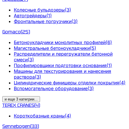
Колесные бульдозеры
(
3
)
Автогрейдеры
(
1
)
Фронтальные погрузчики
(
3
)
Gomaco
(
25
)
Бетоноукладчики монолитных профилей
(
6
)
Магистральные бетоноукладчики
(
5
)
Распределители и перегружатели бетонной
смеси
(
3
)
Профилировщики подготовки основания
(
1
)
Машины для текстурирования и нанесения
раствора
(
3
)
Цилиндрические финишеры отделки покрытия
(
4
)
Вспомогательное оборудование
(
3
)
и еще
3
категрии
...
TEREX CRANES
(
4
)
Короткобазные краны
(
4
)
Sennebogen
(
33
)