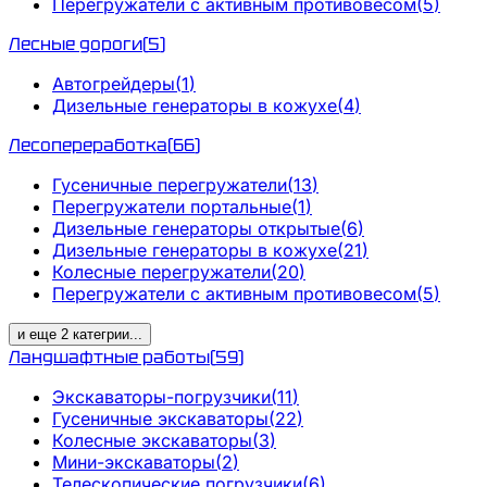
Перегружатели с активным противовесом
(
5
)
Лесные дороги
(
5
)
Автогрейдеры
(
1
)
Дизельные генераторы в кожухе
(
4
)
Лесопереработка
(
66
)
Гусеничные перегружатели
(
13
)
Перегружатели портальные
(
1
)
Дизельные генераторы открытые
(
6
)
Дизельные генераторы в кожухе
(
21
)
Колесные перегружатели
(
20
)
Перегружатели с активным противовесом
(
5
)
и еще
2
категрии
...
Ландшафтные работы
(
59
)
Экскаваторы-погрузчики
(
11
)
Гусеничные экскаваторы
(
22
)
Колесные экскаваторы
(
3
)
Мини-экскаваторы
(
2
)
Телескопические погрузчики
(
6
)