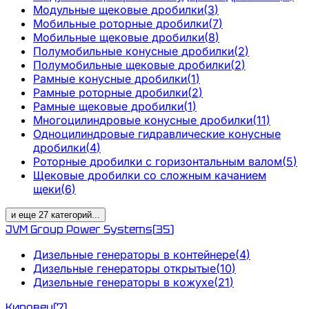
Модульные щековые дробилки
(
3
)
Мобильные роторные дробилки
(
7
)
Мобильные щековые дробилки
(
8
)
Полумобильные конусные дробилки
(
2
)
Полумобильные щековые дробилки
(
2
)
Рамные конусные дробилки
(
1
)
Рамные роторные дробилки
(
2
)
Рамные щековые дробилки
(
1
)
Многоцилиндровые конусные дробилки
(
11
)
Одноцилиндровые гидравлические конусные
дробилки
(
4
)
Роторные дробилки с горизонтальным валом
(
5
)
Щековые дробилки со сложным качанием
щеки
(
6
)
и еще
27
категорий
...
JVM Group Power Systems
(
35
)
Дизельные генераторы в контейнере
(
4
)
Дизельные генераторы открытые
(
10
)
Дизельные генераторы в кожухе
(
21
)
Кировец
(
7
)