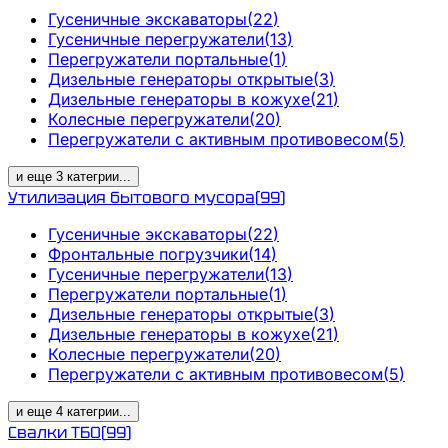
Гусеничные экскаваторы
(
22
)
Гусеничные перегружатели
(
13
)
Перегружатели портальные
(
1
)
Дизельные генераторы открытые
(
3
)
Дизельные генераторы в кожухе
(
21
)
Колесные перегружатели
(
20
)
Перегружатели с активным противовесом
(
5
)
и еще
3
категрии
...
Утилизация бытового мусора
(
99
)
Гусеничные экскаваторы
(
22
)
Фронтальные погрузчики
(
14
)
Гусеничные перегружатели
(
13
)
Перегружатели портальные
(
1
)
Дизельные генераторы открытые
(
3
)
Дизельные генераторы в кожухе
(
21
)
Колесные перегружатели
(
20
)
Перегружатели с активным противовесом
(
5
)
и еще
4
категрии
...
Свалки ТБО
(
99
)