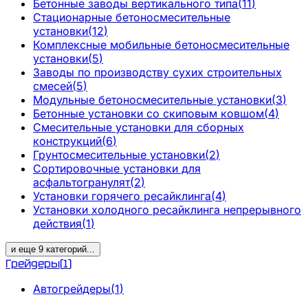
Бетонные заводы вертикального типа
(
11
)
Стационарные бетоносмесительные
установки
(
12
)
Комплексные мобильные бетоносмесительные
установки
(
5
)
Заводы по производству сухих строительных
смесей
(
5
)
Модульные бетоносмесительные установки
(
3
)
Бетонные установки со скиповым ковшом
(
4
)
Смесительные установки для сборных
конструкций
(
6
)
Грунтосмесительные установки
(
2
)
Сортировочные установки для
асфальтогранулят
(
2
)
Установки горячего ресайклинга
(
4
)
Установки холодного ресайклинга непрерывного
действия
(
1
)
и еще
9
категорий
...
Грейдеры
(
1
)
Автогрейдеры
(
1
)