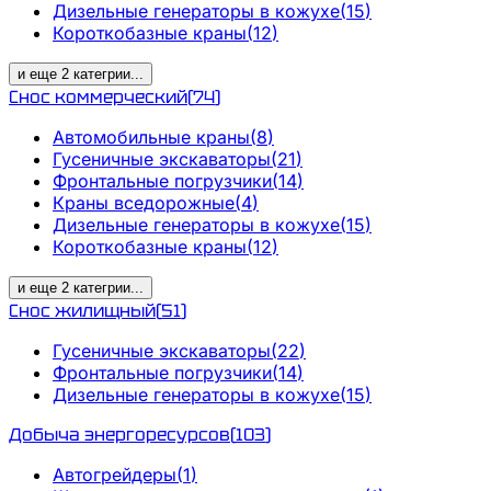
Дизельные генераторы в кожухе
(
15
)
Короткобазные краны
(
12
)
и еще
2
категрии
...
Снос коммерческий
(
74
)
Автомобильные краны
(
8
)
Гусеничные экскаваторы
(
21
)
Фронтальные погрузчики
(
14
)
Краны вседорожные
(
4
)
Дизельные генераторы в кожухе
(
15
)
Короткобазные краны
(
12
)
и еще
2
категрии
...
Снос жилищный
(
51
)
Гусеничные экскаваторы
(
22
)
Фронтальные погрузчики
(
14
)
Дизельные генераторы в кожухе
(
15
)
Добыча энергоресурсов
(
103
)
Автогрейдеры
(
1
)