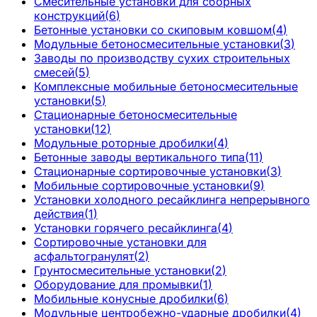
Смесительные установки для сборных
конструкций
(
6
)
Бетонные установки со скиповым ковшом
(
4
)
Модульные бетоносмесительные установки
(
3
)
Заводы по производству сухих строительных
смесей
(
5
)
Комплексные мобильные бетоносмесительные
установки
(
5
)
Стационарные бетоносмесительные
установки
(
12
)
Модульные роторные дробилки
(
4
)
Бетонные заводы вертикального типа
(
11
)
Стационарные сортировочные установки
(
3
)
Мобильные сортировочные установки
(
9
)
Установки холодного ресайклинга непрерывного
действия
(
1
)
Установки горячего ресайклинга
(
4
)
Сортировочные установки для
асфальтогранулят
(
2
)
Грунтосмесительные установки
(
2
)
Оборудование для промывки
(
1
)
Мобильные конусные дробилки
(
6
)
Модульные центробежно-ударные дробилки
(
4
)