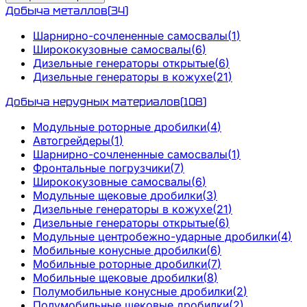
Добыча металлов
(
34
)
Шарнирно-сочлененные самосвалы
(
1
)
Ширококузовные самосвалы
(
6
)
Дизельные генераторы открытые
(
6
)
Дизельные генераторы в кожухе
(
21
)
Добыча нерудных материалов
(
108
)
Модульные роторные дробилки
(
4
)
Автогрейдеры
(
1
)
Шарнирно-сочлененные самосвалы
(
1
)
Фронтальные погрузчики
(
7
)
Ширококузовные самосвалы
(
6
)
Модульные щековые дробилки
(
3
)
Дизельные генераторы в кожухе
(
21
)
Дизельные генераторы открытые
(
6
)
Модульные центробежно-ударные дробилки
(
4
)
Мобильные конусные дробилки
(
6
)
Мобильные роторные дробилки
(
7
)
Мобильные щековые дробилки
(
8
)
Полумобильные конусные дробилки
(
2
)
Полумобильные щековые дробилки
(
2
)