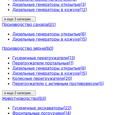
Дизельные генераторы открытые
(
3
)
Дизельные генераторы в кожухе
(
12
)
и еще
3
категрии
...
Производство сахара
(
21
)
Дизельные генераторы открытые
(
6
)
Дизельные генераторы в кожухе
(
15
)
Производство зерна
(
60
)
Гусеничные перегружатели
(
13
)
Перегружатели портальные
(
1
)
Дизельные генераторы открытые
(
6
)
Дизельные генераторы в кожухе
(
15
)
Колесные перегружатели
(
20
)
Перегружатели с активным противовесом
(
5
)
и еще
2
категрии
...
Животноводство
(
63
)
Гусеничные экскаваторы
(
22
)
Фронтальные погрузчики
(
14
)