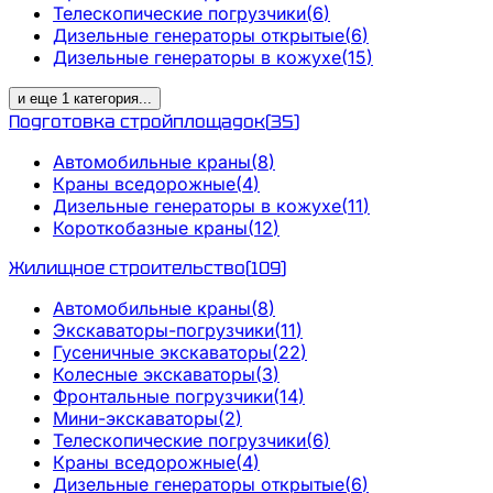
Телескопические погрузчики
(
6
)
Дизельные генераторы открытые
(
6
)
Дизельные генераторы в кожухе
(
15
)
и еще
1
категория
...
Подготовка стройплощадок
(
35
)
Автомобильные краны
(
8
)
Краны вседорожные
(
4
)
Дизельные генераторы в кожухе
(
11
)
Короткобазные краны
(
12
)
Жилищное строительство
(
109
)
Автомобильные краны
(
8
)
Экскаваторы-погрузчики
(
11
)
Гусеничные экскаваторы
(
22
)
Колесные экскаваторы
(
3
)
Фронтальные погрузчики
(
14
)
Мини-экскаваторы
(
2
)
Телескопические погрузчики
(
6
)
Краны вседорожные
(
4
)
Дизельные генераторы открытые
(
6
)