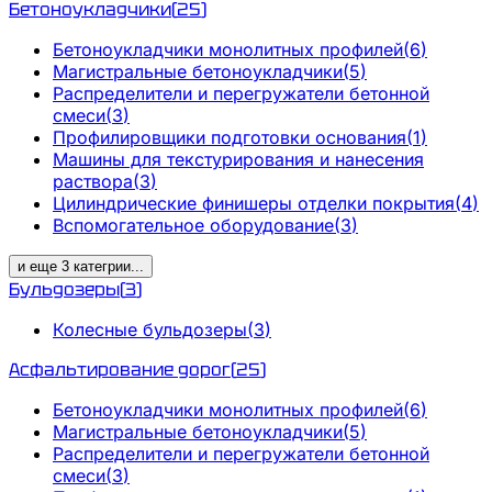
Бетоноукладчики
(
25
)
Бетоноукладчики монолитных профилей
(
6
)
Магистральные бетоноукладчики
(
5
)
Распределители и перегружатели бетонной
смеси
(
3
)
Профилировщики подготовки основания
(
1
)
Машины для текстурирования и нанесения
раствора
(
3
)
Цилиндрические финишеры отделки покрытия
(
4
)
Вспомогательное оборудование
(
3
)
и еще
3
категрии
...
Бульдозеры
(
3
)
Колесные бульдозеры
(
3
)
Асфальтирование дорог
(
25
)
Бетоноукладчики монолитных профилей
(
6
)
Магистральные бетоноукладчики
(
5
)
Распределители и перегружатели бетонной
смеси
(
3
)