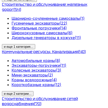
Строительство и обслуживание железных
дорог
(
54
)
Шарнирно-сочлененные самосвалы
(
1
)
Гусеничные экскаваторы
(
22
)
Фронтальные погрузчики
(
14
)
Ширококузовные самосвалы
(
6
)
Дизельные генераторы в кожухе
(
11
)
и еще
1
категория
...
Коммунальные ресурсы. Канализация
(
40
)
Автомобильные краны
(
8
)
Экскаваторы-погрузчики
(
11
)
Колесные экскаваторы
(
3
)
Мини-экскаваторы
(
2
)
Краны вседорожные
(
4
)
Короткобазные краны
(
12
)
и еще
2
категрии
...
Строительство и обслуживание сетей
водоснабжения
(
70
)