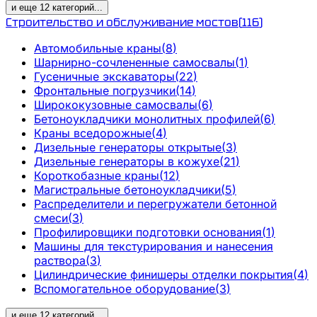
и еще
12
категорий
...
Строительство и обслуживание мостов
(
116
)
Автомобильные краны
(
8
)
Шарнирно-сочлененные самосвалы
(
1
)
Гусеничные экскаваторы
(
22
)
Фронтальные погрузчики
(
14
)
Ширококузовные самосвалы
(
6
)
Бетоноукладчики монолитных профилей
(
6
)
Краны вседорожные
(
4
)
Дизельные генераторы открытые
(
3
)
Дизельные генераторы в кожухе
(
21
)
Короткобазные краны
(
12
)
Магистральные бетоноукладчики
(
5
)
Распределители и перегружатели бетонной
смеси
(
3
)
Профилировщики подготовки основания
(
1
)
Машины для текстурирования и нанесения
раствора
(
3
)
Цилиндрические финишеры отделки покрытия
(
4
)
Вспомогательное оборудование
(
3
)
и еще
12
категорий
...