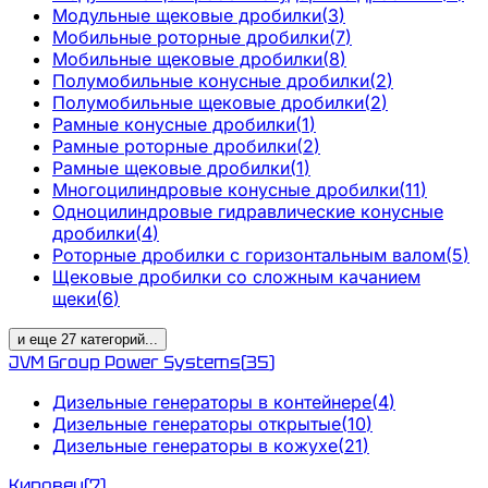
Модульные щековые дробилки
(
3
)
Мобильные роторные дробилки
(
7
)
Мобильные щековые дробилки
(
8
)
Полумобильные конусные дробилки
(
2
)
Полумобильные щековые дробилки
(
2
)
Рамные конусные дробилки
(
1
)
Рамные роторные дробилки
(
2
)
Рамные щековые дробилки
(
1
)
Многоцилиндровые конусные дробилки
(
11
)
Одноцилиндровые гидравлические конусные
дробилки
(
4
)
Роторные дробилки с горизонтальным валом
(
5
)
Щековые дробилки со сложным качанием
щеки
(
6
)
и еще
27
категорий
...
JVM Group Power Systems
(
35
)
Дизельные генераторы в контейнере
(
4
)
Дизельные генераторы открытые
(
10
)
Дизельные генераторы в кожухе
(
21
)
Кировец
(
7
)