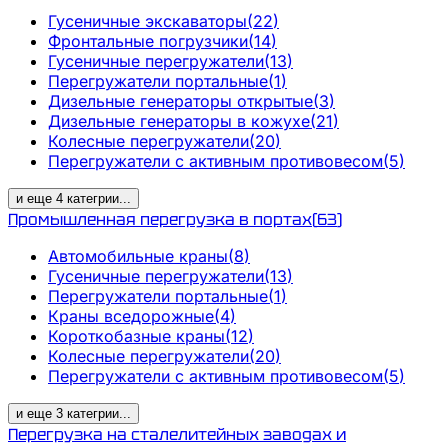
Гусеничные экскаваторы
(
22
)
Фронтальные погрузчики
(
14
)
Гусеничные перегружатели
(
13
)
Перегружатели портальные
(
1
)
Дизельные генераторы открытые
(
3
)
Дизельные генераторы в кожухе
(
21
)
Колесные перегружатели
(
20
)
Перегружатели с активным противовесом
(
5
)
и еще
4
категрии
...
Промышленная перегрузка в портах
(
63
)
Автомобильные краны
(
8
)
Гусеничные перегружатели
(
13
)
Перегружатели портальные
(
1
)
Краны вседорожные
(
4
)
Короткобазные краны
(
12
)
Колесные перегружатели
(
20
)
Перегружатели с активным противовесом
(
5
)
и еще
3
категрии
...
Перегрузка на сталелитейных заводах и