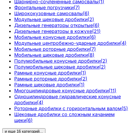
Шарнирно-сочлененные самосвалы
(
1
)
Фронтальные погрузчики
(
7
)
Ширококузовные самосвалы
(
6
)
Модульные щековые дробилки
(
2
)
Дизельные генераторы открытые
(
6
)
Дизельные генераторы в кожухе
(
21
)
Мобильные конусные дробилки
(
6
)
Модульные центробежно-ударные дробилки
(
4
)
Мобильные роторные дробилки
(
7
)
Мобильные щековые дробилки
(
8
)
Полумобильные конусные дробилки
(
2
)
Полумобильные щековые дробилки
(
2
)
Рамные конусные дробилки
(
1
)
Рамные роторные дробилки
(
2
)
Рамные щековые дробилки
(
1
)
Многоцилиндровые конусные дробилки
(
11
)
Одноцилиндровые гидравлические конусные
дробилки
(
4
)
Роторные дробилки с горизонтальным валом
(
5
)
Щековые дробилки со сложным качанием
щеки
(
6
)
и еще
16
категорий
...