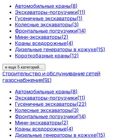
Автомобильные краны
(
8
)
Экскаваторы-погрузчики
(
11
)
Гусеничные экскаваторы
(
1
)
Колесные экскаваторы
(
3
)
Фронтальные погрузчики
(
14
)
Мини-экскаваторы
(
2
)
Краны вседорожные
(
4
)
Дизельные генераторы в кожухе
(
15
)
Короткобазные краны
(
12
)
и еще
5
категорий
...
Строительство и обслуживание сетей
газоснабжения
(
91
)
Автомобильные краны
(
8
)
Экскаваторы-погрузчики
(
11
)
Гусеничные экскаваторы
(
22
)
Колесные экскаваторы
(
3
)
Фронтальные погрузчики
(
14
)
Мини-экскаваторы
(
2
)
Краны вседорожные
(
4
)
Дизельные генераторы в кожухе
(
15
)