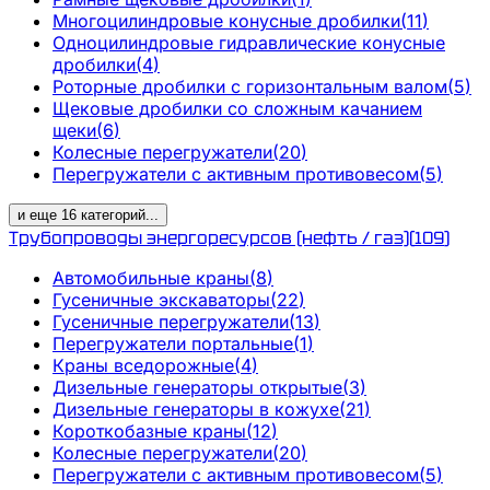
Многоцилиндровые конусные дробилки
(
11
)
Одноцилиндровые гидравлические конусные
дробилки
(
4
)
Роторные дробилки с горизонтальным валом
(
5
)
Щековые дробилки со сложным качанием
щеки
(
6
)
Колесные перегружатели
(
20
)
Перегружатели с активным противовесом
(
5
)
и еще
16
категорий
...
Трубопроводы энергоресурсов (нефть / газ)
(
109
)
Автомобильные краны
(
8
)
Гусеничные экскаваторы
(
22
)
Гусеничные перегружатели
(
13
)
Перегружатели портальные
(
1
)
Краны вседорожные
(
4
)
Дизельные генераторы открытые
(
3
)
Дизельные генераторы в кожухе
(
21
)
Короткобазные краны
(
12
)
Колесные перегружатели
(
20
)
Перегружатели с активным противовесом
(
5
)