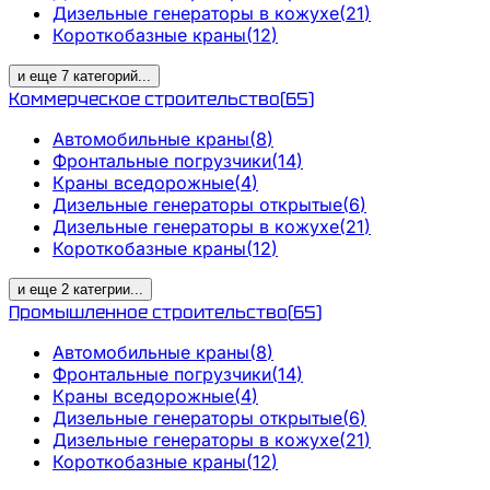
Дизельные генераторы в кожухе
(
21
)
Короткобазные краны
(
12
)
и еще
7
категорий
...
Коммерческое строительство
(
65
)
Автомобильные краны
(
8
)
Фронтальные погрузчики
(
14
)
Краны вседорожные
(
4
)
Дизельные генераторы открытые
(
6
)
Дизельные генераторы в кожухе
(
21
)
Короткобазные краны
(
12
)
и еще
2
категрии
...
Промышленное строительство
(
65
)
Автомобильные краны
(
8
)
Фронтальные погрузчики
(
14
)
Краны вседорожные
(
4
)
Дизельные генераторы открытые
(
6
)
Дизельные генераторы в кожухе
(
21
)
Короткобазные краны
(
12
)