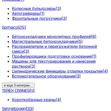
Колесные бульдозеры
(
3
)
Автогрейдеры
(
1
)
Фронтальные погрузчики
(
3
)
Gomaco
(
25
)
Бетоноукладчики монолитных профилей
(
6
)
Магистральные бетоноукладчики
(
5
)
Распределители и перегружатели бетонной
смеси
(
3
)
Профилировщики подготовки основания
(
1
)
Машины для текстурирования и нанесения
раствора
(
3
)
Цилиндрические финишеры отделки покрытия
(
4
)
Вспомогательное оборудование
(
3
)
и еще
3
категрии
...
TEREX CRANES
(
4
)
Короткобазные краны
(
4
)
Sennebogen
(
33
)