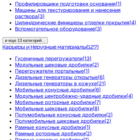
Профилировщики подготовки основания
(
1
)
Машины для текстурирования и нанесения
раствора
(
3
)
Цилиндрические финишеры отделки покрытия
(
4
)
Вспомогательное оборудование
(
3
)
и еще
13
категорий
...
Карьеры и Нерудные материалы
(
127
)
Гусеничные перегружатели
(
13
)
Модульные щековые дробилки
(
2
)
Перегружатели портальные
(
1
)
Дизельные генераторы открытые
(
6
)
Дизельные генераторы в кожухе
(
21
)
Мобильные конусные дробилки
(
6
)
Модульные центробежно-ударные дробилки
(
4
)
Мобильные роторные дробилки
(
7
)
Мобильные щековые дробилки
(
8
)
Полумобильные конусные дробилки
(
2
)
Полумобильные щековые дробилки
(
2
)
Рамные конусные дробилки
(
1
)
Рамные роторные дробилки
(
2
)
Рамные щековые дробилки
(
1
)