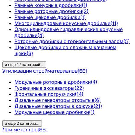
Рамные конусные дробилки
(
1
)
Рамные роторные дробилки
(
2
)
Рамные щековые дробилки
(
1
)
Многоцилиндровые конусные дробилки
(
11
)
Одноцилиндровые гидравлические конусные
дробилки
(
4
)
Роторные дробилки с горизонтальным валом
(
5
)
Щековые дробилки со сложным качанием
щеки
(
6
)
и еще
17
категорий
...
Утилизация стройматериалов
(
68
)
Модульные роторные дробилки
(
4
)
Гусеничные экскаваторы
(
22
)
Фронтальные погрузчики
(
14
)
Дизельные генераторы открытые
(
6
)
Дизельные генераторы в кожухе
(
21
)
Модульные щековые дробилки
(
1
)
и еще
2
категрии
...
Лом металлов
(
85
)