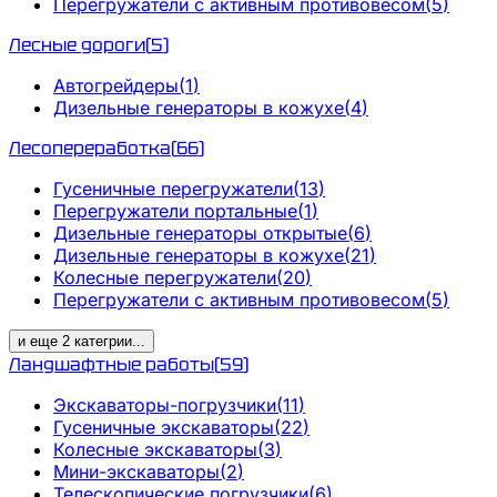
Перегружатели с активным противовесом
(
5
)
Лесные дороги
(
5
)
Автогрейдеры
(
1
)
Дизельные генераторы в кожухе
(
4
)
Лесопереработка
(
66
)
Гусеничные перегружатели
(
13
)
Перегружатели портальные
(
1
)
Дизельные генераторы открытые
(
6
)
Дизельные генераторы в кожухе
(
21
)
Колесные перегружатели
(
20
)
Перегружатели с активным противовесом
(
5
)
и еще
2
категрии
...
Ландшафтные работы
(
59
)
Экскаваторы-погрузчики
(
11
)
Гусеничные экскаваторы
(
22
)
Колесные экскаваторы
(
3
)
Мини-экскаваторы
(
2
)
Телескопические погрузчики
(
6
)