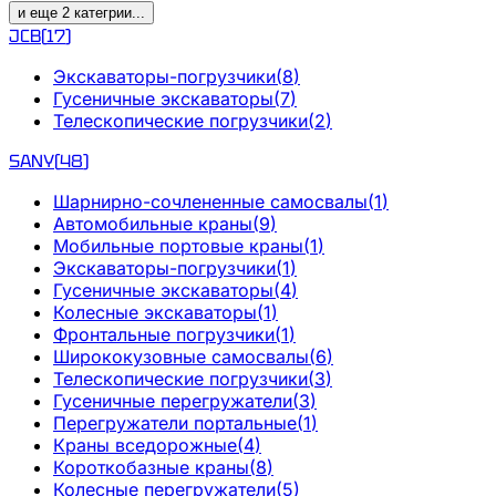
и еще
2
категрии
...
JCB
(
17
)
Экскаваторы-погрузчики
(
8
)
Гусеничные экскаваторы
(
7
)
Телескопические погрузчики
(
2
)
SANY
(
48
)
Шарнирно-сочлененные самосвалы
(
1
)
Автомобильные краны
(
9
)
Мобильные портовые краны
(
1
)
Экскаваторы-погрузчики
(
1
)
Гусеничные экскаваторы
(
4
)
Колесные экскаваторы
(
1
)
Фронтальные погрузчики
(
1
)
Ширококузовные самосвалы
(
6
)
Телескопические погрузчики
(
3
)
Гусеничные перегружатели
(
3
)
Перегружатели портальные
(
1
)
Краны вседорожные
(
4
)
Короткобазные краны
(
8
)
Колесные перегружатели
(
5
)