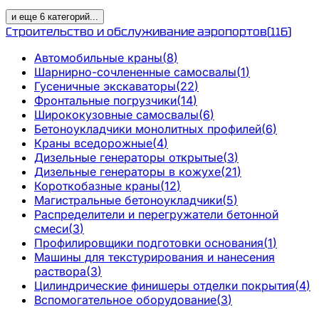
и еще
6
категорий
...
Строительство и обслуживание аэропортов
(
116
)
Автомобильные краны
(
8
)
Шарнирно-сочлененные самосвалы
(
1
)
Гусеничные экскаваторы
(
22
)
Фронтальные погрузчики
(
14
)
Ширококузовные самосвалы
(
6
)
Бетоноукладчики монолитных профилей
(
6
)
Краны вседорожные
(
4
)
Дизельные генераторы открытые
(
3
)
Дизельные генераторы в кожухе
(
21
)
Короткобазные краны
(
12
)
Магистральные бетоноукладчики
(
5
)
Распределители и перегружатели бетонной
смеси
(
3
)
Профилировщики подготовки основания
(
1
)
Машины для текстурирования и нанесения
раствора
(
3
)
Цилиндрические финишеры отделки покрытия
(
4
)
Вспомогательное оборудование
(
3
)