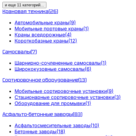
и еще
11
категорий
...
Крановая техника
(
26
)
Автомобильные краны
(
9
)
Мобильные портовые краны
(
1
)
Краны вседорожные
(
4
)
Короткобазные краны
(
12
)
Самосвалы
(
7
)
Шарнирно-сочлененные самосвалы
(
1
)
Ширококузовные самосвалы
(
6
)
Сортировочное оборудование
(
13
)
Мобильные сортировочные установки
(
9
)
Стационарные сортировочные установки
(
3
)
Оборудование для промывки
(
1
)
Асфальто-бетонные заводы
(
83
)
Асфальтосмесительные заводы
(
10
)
Бетонные заводы
(
18
)