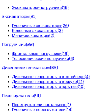
Экскаваторы-погрузчики
(
16
)
Экскаваторы
(
31
)
Гусеничные экскаваторы
(
26
)
Колесные экскаваторы
(
3
)
Мини-экскаваторы
(
2
)
Погрузчики
(
22
)
Фронтальные погрузчики
(
16
)
Телескопические погрузчики
(
6
)
Дизельные генераторы
(
35
)
Дизельные генераторы в контейнере
(
4
)
Дизельные генераторы в кожухе
(
21
)
Дизельные генераторы открытые
(
10
)
Перегружатели
(
41
)
Перегружатели портальные
(
1
)
Гусеничные перегружатели
(
14
)