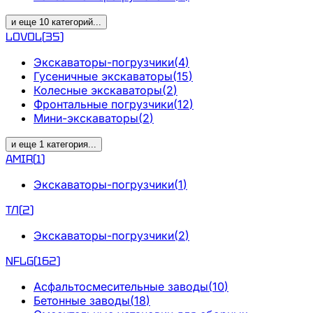
и еще
10
категорий
...
LOVOL
(
35
)
Экскаваторы-погрузчики
(
4
)
Гусеничные экскаваторы
(
15
)
Колесные экскаваторы
(
2
)
Фронтальные погрузчики
(
12
)
Мини-экскаваторы
(
2
)
и еще
1
категория
...
AMIR
(
1
)
Экскаваторы-погрузчики
(
1
)
ТЛ
(
2
)
Экскаваторы-погрузчики
(
2
)
NFLG
(
162
)
Асфальтосмесительные заводы
(
10
)
Бетонные заводы
(
18
)