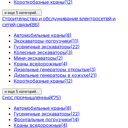
Короткобазные краны
(
12
)
и еще
5
категорий
...
Строительство и обслуживание электросетей и
сетей связи
(
86
)
Автомобильные краны
(
8
)
Экскаваторы-погрузчики
(
11
)
Гусеничные экскаваторы
(
22
)
Колесные экскаваторы
(
3
)
Мини-экскаваторы
(
2
)
Краны вседорожные
(
4
)
Дизельные генераторы открытые
(
3
)
Дизельные генераторы в кожухе
(
21
)
Короткобазные краны
(
12
)
и еще
5
категорий
...
Снос промышленный
(
75
)
Автомобильные краны
(
8
)
Гусеничные экскаваторы
(
22
)
Фронтальные погрузчики
(
14
)
Краны вседорожные
(
4
)