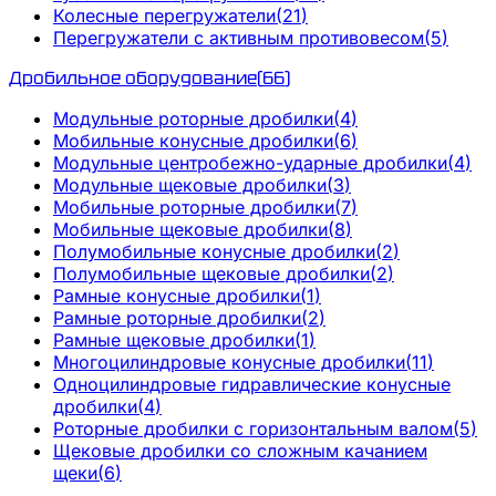
Колесные перегружатели
(
21
)
Перегружатели с активным противовесом
(
5
)
Дробильное оборудование
(
66
)
Модульные роторные дробилки
(
4
)
Мобильные конусные дробилки
(
6
)
Модульные центробежно-ударные дробилки
(
4
)
Модульные щековые дробилки
(
3
)
Мобильные роторные дробилки
(
7
)
Мобильные щековые дробилки
(
8
)
Полумобильные конусные дробилки
(
2
)
Полумобильные щековые дробилки
(
2
)
Рамные конусные дробилки
(
1
)
Рамные роторные дробилки
(
2
)
Рамные щековые дробилки
(
1
)
Многоцилиндровые конусные дробилки
(
11
)
Одноцилиндровые гидравлические конусные
дробилки
(
4
)
Роторные дробилки с горизонтальным валом
(
5
)
Щековые дробилки со сложным качанием
щеки
(
6
)