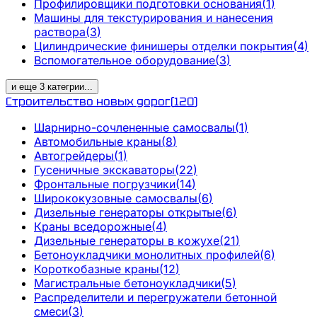
Профилировщики подготовки основания
(
1
)
Машины для текстурирования и нанесения
раствора
(
3
)
Цилиндрические финишеры отделки покрытия
(
4
)
Вспомогательное оборудование
(
3
)
и еще
3
категрии
...
Строительство новых дорог
(
120
)
Шарнирно-сочлененные самосвалы
(
1
)
Автомобильные краны
(
8
)
Автогрейдеры
(
1
)
Гусеничные экскаваторы
(
22
)
Фронтальные погрузчики
(
14
)
Ширококузовные самосвалы
(
6
)
Дизельные генераторы открытые
(
6
)
Краны вседорожные
(
4
)
Дизельные генераторы в кожухе
(
21
)
Бетоноукладчики монолитных профилей
(
6
)
Короткобазные краны
(
12
)
Магистральные бетоноукладчики
(
5
)
Распределители и перегружатели бетонной
смеси
(
3
)