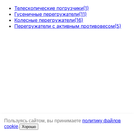
Телескопические погрузчики
(
1
)
Гусеничные перегружатели
(
11
)
Колесные перегружатели
(
16
)
Перегружатели с активным противовесом
(
5
)
Пользуясь сайтом, вы принимаете
политику файлов
cookie
.
Хорошо