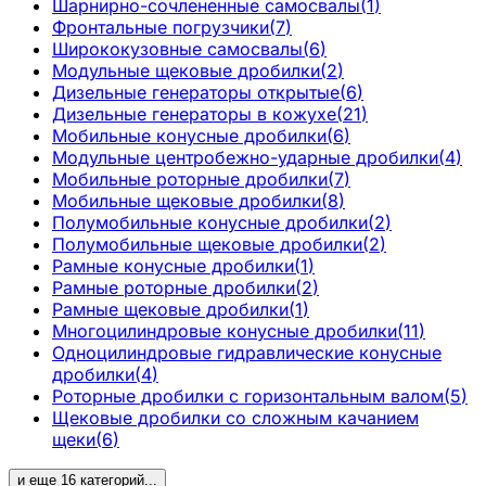
Шарнирно-сочлененные самосвалы
(
1
)
Фронтальные погрузчики
(
7
)
Ширококузовные самосвалы
(
6
)
Модульные щековые дробилки
(
2
)
Дизельные генераторы открытые
(
6
)
Дизельные генераторы в кожухе
(
21
)
Мобильные конусные дробилки
(
6
)
Модульные центробежно-ударные дробилки
(
4
)
Мобильные роторные дробилки
(
7
)
Мобильные щековые дробилки
(
8
)
Полумобильные конусные дробилки
(
2
)
Полумобильные щековые дробилки
(
2
)
Рамные конусные дробилки
(
1
)
Рамные роторные дробилки
(
2
)
Рамные щековые дробилки
(
1
)
Многоцилиндровые конусные дробилки
(
11
)
Одноцилиндровые гидравлические конусные
дробилки
(
4
)
Роторные дробилки с горизонтальным валом
(
5
)
Щековые дробилки со сложным качанием
щеки
(
6
)
и еще
16
категорий
...