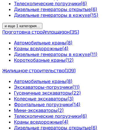
Телескопические погрузчики
(
6
)
Дизельные генераторы открытые
(
6
)
Дизельные генераторы в кожухе
(
15
)
и еще
1
категория
...
Подготовка стройплощадок
(
35
)
Автомобильные краны
(
8
)
Краны вседорожные
(
4
)
Дизельные генераторы в кожухе
(
11
)
Короткобазные краны
(
12
)
Жилищное строительство
(
109
)
Автомобильные краны
(
8
)
Экскаваторы-погрузчики
(
11
)
Гусеничные экскаваторы
(
22
)
Колесные экскаваторы
(
3
)
Фронтальные погрузчики
(
14
)
Мини-экскаваторы
(
2
)
Телескопические погрузчики
(
6
)
Краны вседорожные
(
4
)
Дизельные генераторы открытые
(
6
)