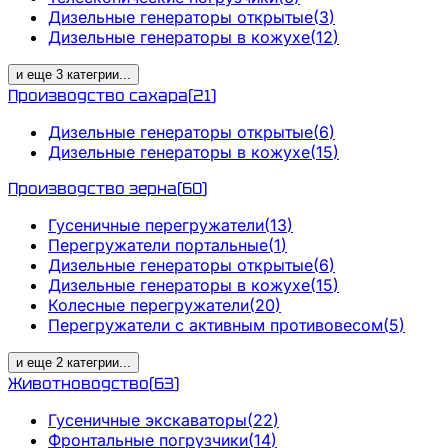
Дизельные генераторы открытые
(
3
)
Дизельные генераторы в кожухе
(
12
)
и еще
3
категрии
...
Производство сахара
(
21
)
Дизельные генераторы открытые
(
6
)
Дизельные генераторы в кожухе
(
15
)
Производство зерна
(
60
)
Гусеничные перегружатели
(
13
)
Перегружатели портальные
(
1
)
Дизельные генераторы открытые
(
6
)
Дизельные генераторы в кожухе
(
15
)
Колесные перегружатели
(
20
)
Перегружатели с активным противовесом
(
5
)
и еще
2
категрии
...
Животноводство
(
63
)
Гусеничные экскаваторы
(
22
)
Фронтальные погрузчики
(
14
)