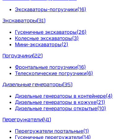
Экскаваторы-погрузчики
(
16
)
Экскаваторы
(
31
)
Гусеничные экскаваторы
(
26
)
Колесные экскаваторы
(
3
)
Мини-экскаваторы
(
2
)
Погрузчики
(
22
)
Фронтальные погрузчики
(
16
)
Телескопические погрузчики
(
6
)
Дизельные генераторы
(
35
)
Дизельные генераторы в контейнере
(
4
)
Дизельные генераторы в кожухе
(
21
)
Дизельные генераторы открытые
(
10
)
Перегружатели
(
41
)
Перегружатели портальные
(
1
)
Гусеничные перегружатели
(
14
)