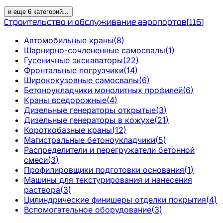
и еще
6
категорий
...
Строительство и обслуживание аэропортов
(
116
)
Автомобильные краны
(
8
)
Шарнирно-сочлененные самосвалы
(
1
)
Гусеничные экскаваторы
(
22
)
Фронтальные погрузчики
(
14
)
Ширококузовные самосвалы
(
6
)
Бетоноукладчики монолитных профилей
(
6
)
Краны вседорожные
(
4
)
Дизельные генераторы открытые
(
3
)
Дизельные генераторы в кожухе
(
21
)
Короткобазные краны
(
12
)
Магистральные бетоноукладчики
(
5
)
Распределители и перегружатели бетонной
смеси
(
3
)
Профилировщики подготовки основания
(
1
)
Машины для текстурирования и нанесения
раствора
(
3
)
Цилиндрические финишеры отделки покрытия
(
4
)
Вспомогательное оборудование
(
3
)