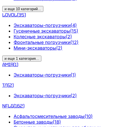
и еще
10
категорий
...
LOVOL
(
35
)
Экскаваторы-погрузчики
(
4
)
Гусеничные экскаваторы
(
15
)
Колесные экскаваторы
(
2
)
Фронтальные погрузчики
(
12
)
Мини-экскаваторы
(
2
)
и еще
1
категория
...
AMIR
(
1
)
Экскаваторы-погрузчики
(
1
)
ТЛ
(
2
)
Экскаваторы-погрузчики
(
2
)
NFLG
(
162
)
Асфальтосмесительные заводы
(
10
)
Бетонные заводы
(
18
)