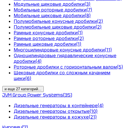
Модульные щековые дробилки
(
3
)
Мобильные роторные дробилки
(
7
)
Мобильные щековые дробилки
(
8
)
Полумобильные конусные дробилки
(
2
)
Полумобильные щековые дробилки
(
2
)
Рамные конусные дробилки
(
1
)
Рамные роторные дробилки
(
2
)
Рамные щековые дробилки
(
1
)
Многоцилиндровые конусные дробилки
(
11
)
Одноцилиндровые гидравлические конусные
дробилки
(
4
)
Роторные дробилки с горизонтальным валом
(
5
)
Щековые дробилки со сложным качанием
щеки
(
6
)
и еще
27
категорий
...
JVM Group Power Systems
(
35
)
Дизельные генераторы в контейнере
(
4
)
Дизельные генераторы открытые
(
10
)
Дизельные генераторы в кожухе
(
21
)
Кировец
(
7
)