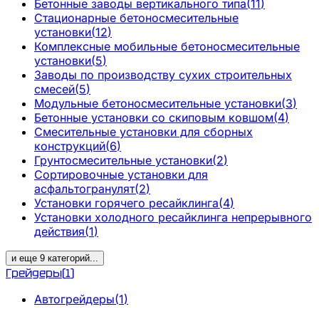
Бетонные заводы вертикального типа
(
11
)
Стационарные бетоносмесительные
установки
(
12
)
Комплексные мобильные бетоносмесительные
установки
(
5
)
Заводы по производству сухих строительных
смесей
(
5
)
Модульные бетоносмесительные установки
(
3
)
Бетонные установки со скиповым ковшом
(
4
)
Смесительные установки для сборных
конструкций
(
6
)
Грунтосмесительные установки
(
2
)
Сортировочные установки для
асфальтогранулят
(
2
)
Установки горячего ресайклинга
(
4
)
Установки холодного ресайклинга непрерывного
действия
(
1
)
и еще
9
категорий
...
Грейдеры
(
1
)
Автогрейдеры
(
1
)