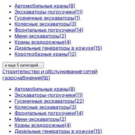
Автомобильные краны
(
8
)
Экскаваторы-погрузчики
(
11
)
Гусеничные экскаваторы
(
1
)
Колесные экскаваторы
(
3
)
Фронтальные погрузчики
(
14
)
Мини-экскаваторы
(
2
)
Краны вседорожные
(
4
)
Дизельные генераторы в кожухе
(
15
)
Короткобазные краны
(
12
)
и еще
5
категорий
...
Строительство и обслуживание сетей
газоснабжения
(
91
)
Автомобильные краны
(
8
)
Экскаваторы-погрузчики
(
11
)
Гусеничные экскаваторы
(
22
)
Колесные экскаваторы
(
3
)
Фронтальные погрузчики
(
14
)
Мини-экскаваторы
(
2
)
Краны вседорожные
(
4
)
Дизельные генераторы в кожухе
(
15
)