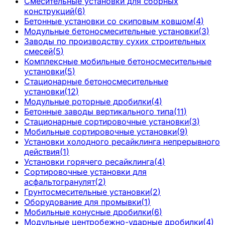
Смесительные установки для сборных
конструкций
(
6
)
Бетонные установки со скиповым ковшом
(
4
)
Модульные бетоносмесительные установки
(
3
)
Заводы по производству сухих строительных
смесей
(
5
)
Комплексные мобильные бетоносмесительные
установки
(
5
)
Стационарные бетоносмесительные
установки
(
12
)
Модульные роторные дробилки
(
4
)
Бетонные заводы вертикального типа
(
11
)
Стационарные сортировочные установки
(
3
)
Мобильные сортировочные установки
(
9
)
Установки холодного ресайклинга непрерывного
действия
(
1
)
Установки горячего ресайклинга
(
4
)
Сортировочные установки для
асфальтогранулят
(
2
)
Грунтосмесительные установки
(
2
)
Оборудование для промывки
(
1
)
Мобильные конусные дробилки
(
6
)
Модульные центробежно-ударные дробилки
(
4
)