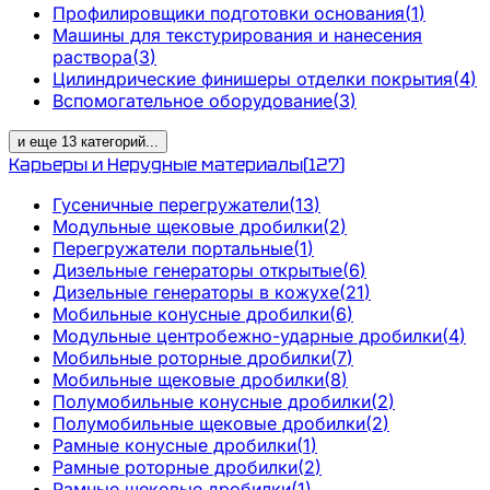
Профилировщики подготовки основания
(
1
)
Машины для текстурирования и нанесения
раствора
(
3
)
Цилиндрические финишеры отделки покрытия
(
4
)
Вспомогательное оборудование
(
3
)
и еще
13
категорий
...
Карьеры и Нерудные материалы
(
127
)
Гусеничные перегружатели
(
13
)
Модульные щековые дробилки
(
2
)
Перегружатели портальные
(
1
)
Дизельные генераторы открытые
(
6
)
Дизельные генераторы в кожухе
(
21
)
Мобильные конусные дробилки
(
6
)
Модульные центробежно-ударные дробилки
(
4
)
Мобильные роторные дробилки
(
7
)
Мобильные щековые дробилки
(
8
)
Полумобильные конусные дробилки
(
2
)
Полумобильные щековые дробилки
(
2
)
Рамные конусные дробилки
(
1
)
Рамные роторные дробилки
(
2
)
Рамные щековые дробилки
(
1
)