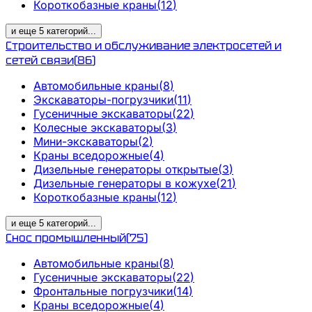
Короткобазные краны
(
12
)
и еще
5
категорий
...
Строительство и обслуживание электросетей и
сетей связи
(
86
)
Автомобильные краны
(
8
)
Экскаваторы-погрузчики
(
11
)
Гусеничные экскаваторы
(
22
)
Колесные экскаваторы
(
3
)
Мини-экскаваторы
(
2
)
Краны вседорожные
(
4
)
Дизельные генераторы открытые
(
3
)
Дизельные генераторы в кожухе
(
21
)
Короткобазные краны
(
12
)
и еще
5
категорий
...
Снос промышленный
(
75
)
Автомобильные краны
(
8
)
Гусеничные экскаваторы
(
22
)
Фронтальные погрузчики
(
14
)
Краны вседорожные
(
4
)