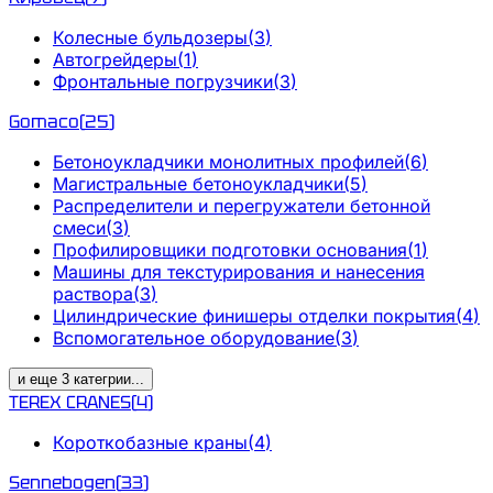
Колесные бульдозеры
(
3
)
Автогрейдеры
(
1
)
Фронтальные погрузчики
(
3
)
Gomaco
(
25
)
Бетоноукладчики монолитных профилей
(
6
)
Магистральные бетоноукладчики
(
5
)
Распределители и перегружатели бетонной
смеси
(
3
)
Профилировщики подготовки основания
(
1
)
Машины для текстурирования и нанесения
раствора
(
3
)
Цилиндрические финишеры отделки покрытия
(
4
)
Вспомогательное оборудование
(
3
)
и еще
3
категрии
...
TEREX CRANES
(
4
)
Короткобазные краны
(
4
)
Sennebogen
(
33
)