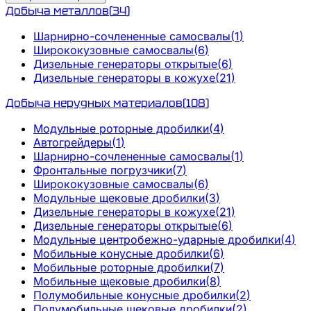
Добыча металлов
(
34
)
Шарнирно-сочлененные самосвалы
(
1
)
Ширококузовные самосвалы
(
6
)
Дизельные генераторы открытые
(
6
)
Дизельные генераторы в кожухе
(
21
)
Добыча нерудных материалов
(
108
)
Модульные роторные дробилки
(
4
)
Автогрейдеры
(
1
)
Шарнирно-сочлененные самосвалы
(
1
)
Фронтальные погрузчики
(
7
)
Ширококузовные самосвалы
(
6
)
Модульные щековые дробилки
(
3
)
Дизельные генераторы в кожухе
(
21
)
Дизельные генераторы открытые
(
6
)
Модульные центробежно-ударные дробилки
(
4
)
Мобильные конусные дробилки
(
6
)
Мобильные роторные дробилки
(
7
)
Мобильные щековые дробилки
(
8
)
Полумобильные конусные дробилки
(
2
)
Полумобильные щековые дробилки
(
2
)