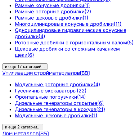
Рамные конусные дробилки
(
1
)
Рамные роторные дробилки
(
2
)
Рамные щековые дробилки
(
1
)
Многоцилиндровые конусные дробилки
(
11
)
Одноцилиндровые гидравлические конусные
дробилки
(
4
)
Роторные дробилки с горизонтальным валом
(
5
)
Щековые дробилки со сложным качанием
щеки
(
6
)
и еще
17
категорий
...
Утилизация стройматериалов
(
68
)
Модульные роторные дробилки
(
4
)
Гусеничные экскаваторы
(
22
)
Фронтальные погрузчики
(
14
)
Дизельные генераторы открытые
(
6
)
Дизельные генераторы в кожухе
(
21
)
Модульные щековые дробилки
(
1
)
и еще
2
категрии
...
Лом металлов
(
85
)