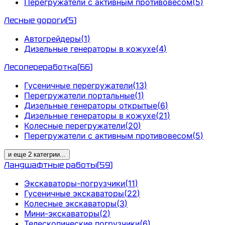
Перегружатели с активным противовесом
(
5
)
Лесные дороги
(
5
)
Автогрейдеры
(
1
)
Дизельные генераторы в кожухе
(
4
)
Лесопереработка
(
66
)
Гусеничные перегружатели
(
13
)
Перегружатели портальные
(
1
)
Дизельные генераторы открытые
(
6
)
Дизельные генераторы в кожухе
(
21
)
Колесные перегружатели
(
20
)
Перегружатели с активным противовесом
(
5
)
и еще
2
категрии
...
Ландшафтные работы
(
59
)
Экскаваторы-погрузчики
(
11
)
Гусеничные экскаваторы
(
22
)
Колесные экскаваторы
(
3
)
Мини-экскаваторы
(
2
)
Телескопические погрузчики
(
6
)