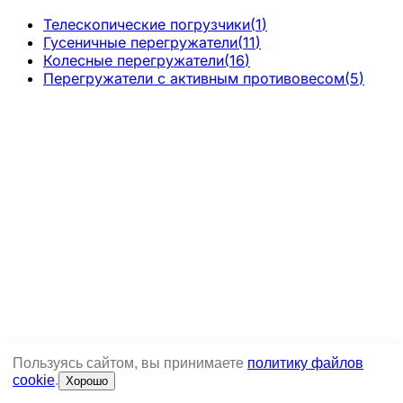
Телескопические погрузчики
(
1
)
Гусеничные перегружатели
(
11
)
Колесные перегружатели
(
16
)
Перегружатели с активным противовесом
(
5
)
Пользуясь сайтом, вы принимаете
политику файлов
cookie
.
Хорошо