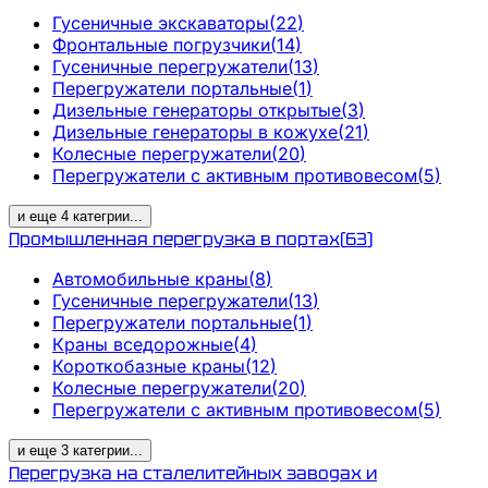
Гусеничные экскаваторы
(
22
)
Фронтальные погрузчики
(
14
)
Гусеничные перегружатели
(
13
)
Перегружатели портальные
(
1
)
Дизельные генераторы открытые
(
3
)
Дизельные генераторы в кожухе
(
21
)
Колесные перегружатели
(
20
)
Перегружатели с активным противовесом
(
5
)
и еще
4
категрии
...
Промышленная перегрузка в портах
(
63
)
Автомобильные краны
(
8
)
Гусеничные перегружатели
(
13
)
Перегружатели портальные
(
1
)
Краны вседорожные
(
4
)
Короткобазные краны
(
12
)
Колесные перегружатели
(
20
)
Перегружатели с активным противовесом
(
5
)
и еще
3
категрии
...
Перегрузка на сталелитейных заводах и