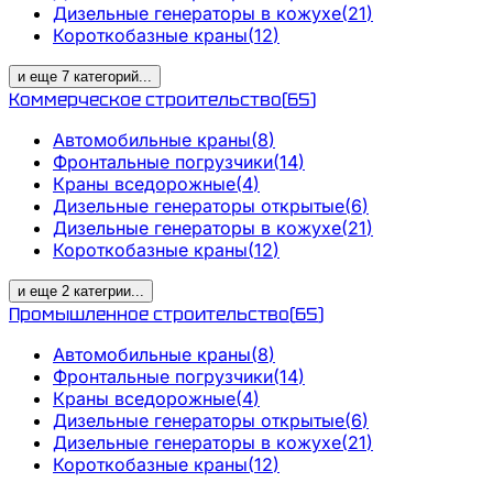
Дизельные генераторы в кожухе
(
21
)
Короткобазные краны
(
12
)
и еще
7
категорий
...
Коммерческое строительство
(
65
)
Автомобильные краны
(
8
)
Фронтальные погрузчики
(
14
)
Краны вседорожные
(
4
)
Дизельные генераторы открытые
(
6
)
Дизельные генераторы в кожухе
(
21
)
Короткобазные краны
(
12
)
и еще
2
категрии
...
Промышленное строительство
(
65
)
Автомобильные краны
(
8
)
Фронтальные погрузчики
(
14
)
Краны вседорожные
(
4
)
Дизельные генераторы открытые
(
6
)
Дизельные генераторы в кожухе
(
21
)
Короткобазные краны
(
12
)