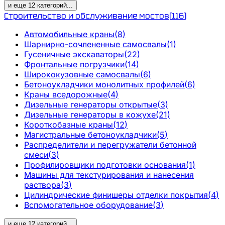
и еще
12
категорий
...
Строительство и обслуживание мостов
(
116
)
Автомобильные краны
(
8
)
Шарнирно-сочлененные самосвалы
(
1
)
Гусеничные экскаваторы
(
22
)
Фронтальные погрузчики
(
14
)
Ширококузовные самосвалы
(
6
)
Бетоноукладчики монолитных профилей
(
6
)
Краны вседорожные
(
4
)
Дизельные генераторы открытые
(
3
)
Дизельные генераторы в кожухе
(
21
)
Короткобазные краны
(
12
)
Магистральные бетоноукладчики
(
5
)
Распределители и перегружатели бетонной
смеси
(
3
)
Профилировщики подготовки основания
(
1
)
Машины для текстурирования и нанесения
раствора
(
3
)
Цилиндрические финишеры отделки покрытия
(
4
)
Вспомогательное оборудование
(
3
)
и еще
12
категорий
...