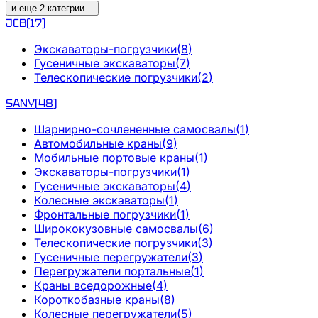
и еще
2
категрии
...
JCB
(
17
)
Экскаваторы-погрузчики
(
8
)
Гусеничные экскаваторы
(
7
)
Телескопические погрузчики
(
2
)
SANY
(
48
)
Шарнирно-сочлененные самосвалы
(
1
)
Автомобильные краны
(
9
)
Мобильные портовые краны
(
1
)
Экскаваторы-погрузчики
(
1
)
Гусеничные экскаваторы
(
4
)
Колесные экскаваторы
(
1
)
Фронтальные погрузчики
(
1
)
Ширококузовные самосвалы
(
6
)
Телескопические погрузчики
(
3
)
Гусеничные перегружатели
(
3
)
Перегружатели портальные
(
1
)
Краны вседорожные
(
4
)
Короткобазные краны
(
8
)
Колесные перегружатели
(
5
)