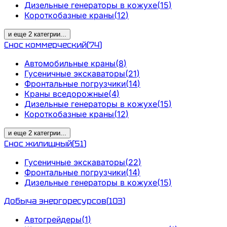
Дизельные генераторы в кожухе
(
15
)
Короткобазные краны
(
12
)
и еще
2
категрии
...
Снос коммерческий
(
74
)
Автомобильные краны
(
8
)
Гусеничные экскаваторы
(
21
)
Фронтальные погрузчики
(
14
)
Краны вседорожные
(
4
)
Дизельные генераторы в кожухе
(
15
)
Короткобазные краны
(
12
)
и еще
2
категрии
...
Снос жилищный
(
51
)
Гусеничные экскаваторы
(
22
)
Фронтальные погрузчики
(
14
)
Дизельные генераторы в кожухе
(
15
)
Добыча энергоресурсов
(
103
)
Автогрейдеры
(
1
)