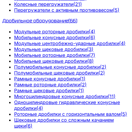
Колесные перегружатели
(
21
)
Перегружатели с активным противовесом
(
5
)
Дробильное оборудование
(
66
)
Модульные роторные дробилки
(
4
)
Мобильные конусные дробилки
(
6
)
Модульные центробежно-ударные дробилки
(
4
)
Модульные щековые дробилки
(
3
)
Мобильные роторные дробилки
(
7
)
Мобильные щековые дробилки
(
8
)
Полумобильные конусные дробилки
(
2
)
Полумобильные щековые дробилки
(
2
)
Рамные конусные дробилки
(
1
)
Рамные роторные дробилки
(
2
)
Рамные щековые дробилки
(
1
)
Многоцилиндровые конусные дробилки
(
11
)
Одноцилиндровые гидравлические конусные
дробилки
(
4
)
Роторные дробилки с горизонтальным валом
(
5
)
Щековые дробилки со сложным качанием
щеки
(
6
)