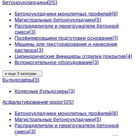
Бетоноукладчики
(
25
)
Бетоноукладчики монолитных профилей
(
6
)
Магистральные бетоноукладчики
(
5
)
Распределители и перегружатели бетонной
смеси
(
3
)
Профилировщики подготовки основания
(
1
)
Машины для текстурирования и нанесения
раствора
(
3
)
Цилиндрические финишеры отделки покрытия
(
4
)
Вспомогательное оборудование
(
3
)
и еще
3
категрии
...
Бульдозеры
(
3
)
Колесные бульдозеры
(
3
)
Асфальтирование дорог
(
25
)
Бетоноукладчики монолитных профилей
(
6
)
Магистральные бетоноукладчики
(
5
)
Распределители и перегружатели бетонной
смеси
(
3
)