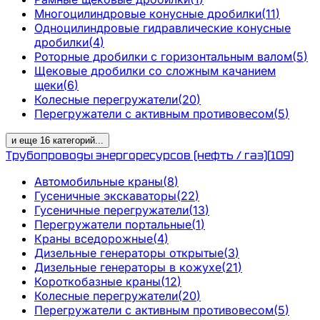
Многоцилиндровые конусные дробилки
(
11
)
Одноцилиндровые гидравлические конусные
дробилки
(
4
)
Роторные дробилки с горизонтальным валом
(
5
)
Щековые дробилки со сложным качанием
щеки
(
6
)
Колесные перегружатели
(
20
)
Перегружатели с активным противовесом
(
5
)
и еще
16
категорий
...
Трубопроводы энергоресурсов (нефть / газ)
(
109
)
Автомобильные краны
(
8
)
Гусеничные экскаваторы
(
22
)
Гусеничные перегружатели
(
13
)
Перегружатели портальные
(
1
)
Краны вседорожные
(
4
)
Дизельные генераторы открытые
(
3
)
Дизельные генераторы в кожухе
(
21
)
Короткобазные краны
(
12
)
Колесные перегружатели
(
20
)
Перегружатели с активным противовесом
(
5
)