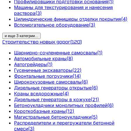
Профилировщики подготовки основания
(
1
)
Машины для текстурирования и нанесения
раствора
(
3
)
Цилиндрические финишеры отделки покрытия
(
4
)
Вспомогательное оборудование
(
3
)
и еще
3
категрии
...
Строительство новых дорог
(
120
)
Шарнирно-сочлененные самосвалы
(
1
)
Автомобильные краны
(
8
)
Автогрейдеры
(
1
)
Гусеничные экскаваторы
(
22
)
Фронтальные погрузчики
(
14
)
Ширококузовные самосвалы
(
6
)
Дизельные генераторы открытые
(
6
)
Краны вседорожные
(
4
)
Дизельные генераторы в кожухе
(
21
)
Бетоноукладчики монолитных профилей
(
6
)
Короткобазные краны
(
12
)
Магистральные бетоноукладчики
(
5
)
Распределители и перегружатели бетонной
смеси
(
3
)