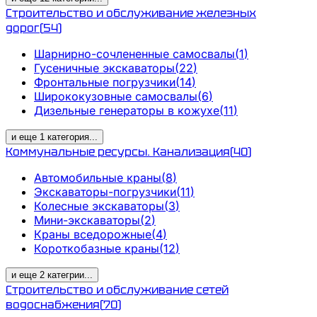
Строительство и обслуживание железных
дорог
(
54
)
Шарнирно-сочлененные самосвалы
(
1
)
Гусеничные экскаваторы
(
22
)
Фронтальные погрузчики
(
14
)
Ширококузовные самосвалы
(
6
)
Дизельные генераторы в кожухе
(
11
)
и еще
1
категория
...
Коммунальные ресурсы. Канализация
(
40
)
Автомобильные краны
(
8
)
Экскаваторы-погрузчики
(
11
)
Колесные экскаваторы
(
3
)
Мини-экскаваторы
(
2
)
Краны вседорожные
(
4
)
Короткобазные краны
(
12
)
и еще
2
категрии
...
Строительство и обслуживание сетей
водоснабжения
(
70
)