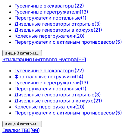
Гусеничные экскаваторы
(
22
)
Гусеничные перегружатели
(
13
)
Перегружатели портальные
(
1
)
Дизельные генераторы открытые
(
3
)
Дизельные генераторы в кожухе
(
21
)
Колесные перегружатели
(
20
)
Перегружатели с активным противовесом
(
5
)
и еще
3
категрии
...
Утилизация бытового мусора
(
99
)
Гусеничные экскаваторы
(
22
)
Фронтальные погрузчики
(
14
)
Гусеничные перегружатели
(
13
)
Перегружатели портальные
(
1
)
Дизельные генераторы открытые
(
3
)
Дизельные генераторы в кожухе
(
21
)
Колесные перегружатели
(
20
)
Перегружатели с активным противовесом
(
5
)
и еще
4
категрии
...
Свалки ТБО
(
99
)