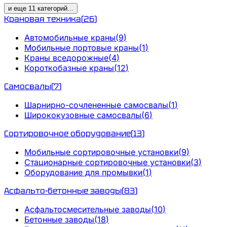
и еще
11
категорий
...
Крановая техника
(
26
)
Автомобильные краны
(
9
)
Мобильные портовые краны
(
1
)
Краны вседорожные
(
4
)
Короткобазные краны
(
12
)
Самосвалы
(
7
)
Шарнирно-сочлененные самосвалы
(
1
)
Ширококузовные самосвалы
(
6
)
Сортировочное оборудование
(
13
)
Мобильные сортировочные установки
(
9
)
Стационарные сортировочные установки
(
3
)
Оборудование для промывки
(
1
)
Асфальто-бетонные заводы
(
83
)
Асфальтосмесительные заводы
(
10
)
Бетонные заводы
(
18
)