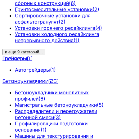
сборных конструкций
(
6
)
Грунтосмесительные установки
(
2
)
Сортировочные установки для
асфальтогранулят
(
2
)
Установки горячего ресайклинга
(
4
)
Установки холодного ресайклинга
непрерывного действия
(
1
)
и еще
9
категорий
...
Грейдеры
(
1
)
Автогрейдеры
(
1
)
Бетоноукладчики
(
25
)
Бетоноукладчики монолитных
профилей
(
6
)
Магистральные бетоноукладчики
(
5
)
Распределители и перегружатели
бетонной смеси
(
3
)
Профилировщики подготовки
основания
(
1
)
Машины для текстурирования и