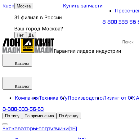
Ru
En
Купить запчасти
Москва
Пресс-це
31
филиал
в России
8-800-333-56-
Ваш город
Москва
?
Нет
Да
Гарантии лидера индустрии
Каталог
Каталог
Компания
Техника б/у
Производство
Лизинг от 0%
А
8-800-333-56-63
По типу
По применению
По бренду
Экскаваторы-погрузчики
(
16
)