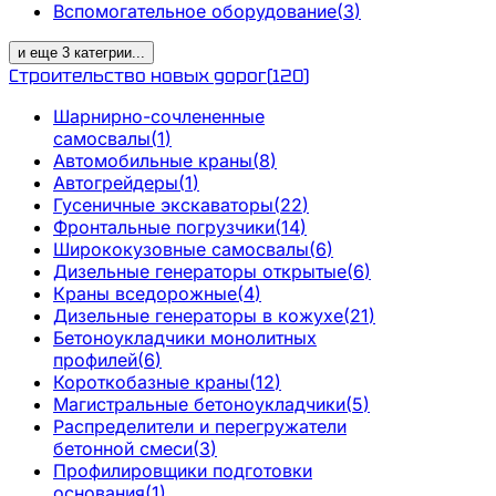
Вспомогательное оборудование
(
3
)
и еще
3
категрии
...
Строительство новых дорог
(
120
)
Шарнирно-сочлененные
самосвалы
(
1
)
Автомобильные краны
(
8
)
Автогрейдеры
(
1
)
Гусеничные экскаваторы
(
22
)
Фронтальные погрузчики
(
14
)
Ширококузовные самосвалы
(
6
)
Дизельные генераторы открытые
(
6
)
Краны вседорожные
(
4
)
Дизельные генераторы в кожухе
(
21
)
Бетоноукладчики монолитных
профилей
(
6
)
Короткобазные краны
(
12
)
Магистральные бетоноукладчики
(
5
)
Распределители и перегружатели
бетонной смеси
(
3
)
Профилировщики подготовки
основания
(
1
)