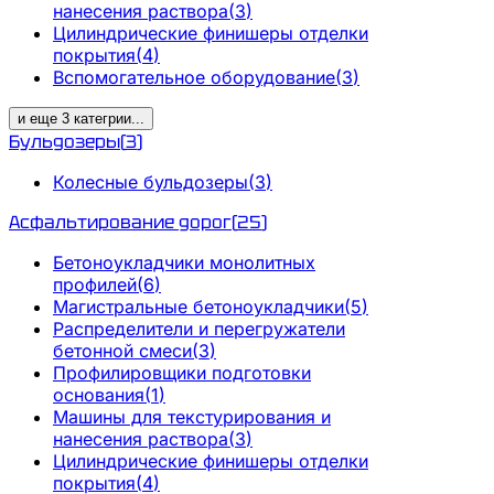
нанесения раствора
(
3
)
Цилиндрические финишеры отделки
покрытия
(
4
)
Вспомогательное оборудование
(
3
)
и еще
3
категрии
...
Бульдозеры
(
3
)
Колесные бульдозеры
(
3
)
Асфальтирование дорог
(
25
)
Бетоноукладчики монолитных
профилей
(
6
)
Магистральные бетоноукладчики
(
5
)
Распределители и перегружатели
бетонной смеси
(
3
)
Профилировщики подготовки
основания
(
1
)
Машины для текстурирования и
нанесения раствора
(
3
)
Цилиндрические финишеры отделки
покрытия
(
4
)