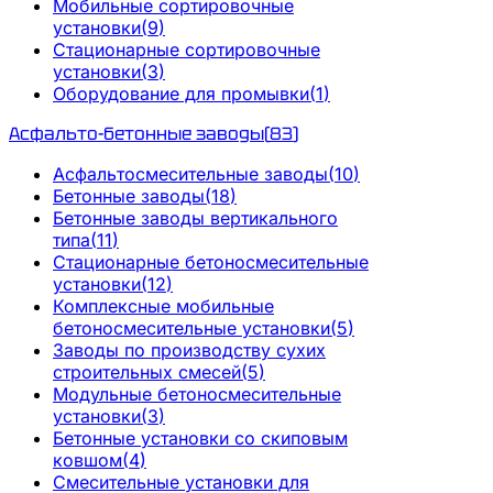
Мобильные сортировочные
установки
(
9
)
Стационарные сортировочные
установки
(
3
)
Оборудование для промывки
(
1
)
Асфальто-бетонные заводы
(
83
)
Асфальтосмесительные заводы
(
10
)
Бетонные заводы
(
18
)
Бетонные заводы вертикального
типа
(
11
)
Стационарные бетоносмесительные
установки
(
12
)
Комплексные мобильные
бетоносмесительные установки
(
5
)
Заводы по производству сухих
строительных смесей
(
5
)
Модульные бетоносмесительные
установки
(
3
)
Бетонные установки со скиповым
ковшом
(
4
)
Смесительные установки для