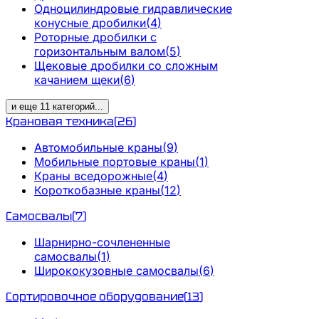
Одноцилиндровые гидравлические
конусные дробилки
(
4
)
Роторные дробилки с
горизонтальным валом
(
5
)
Щековые дробилки со сложным
качанием щеки
(
6
)
и еще
11
категорий
...
Крановая техника
(
26
)
Автомобильные краны
(
9
)
Мобильные портовые краны
(
1
)
Краны вседорожные
(
4
)
Короткобазные краны
(
12
)
Самосвалы
(
7
)
Шарнирно-сочлененные
самосвалы
(
1
)
Ширококузовные самосвалы
(
6
)
Сортировочное оборудование
(
13
)