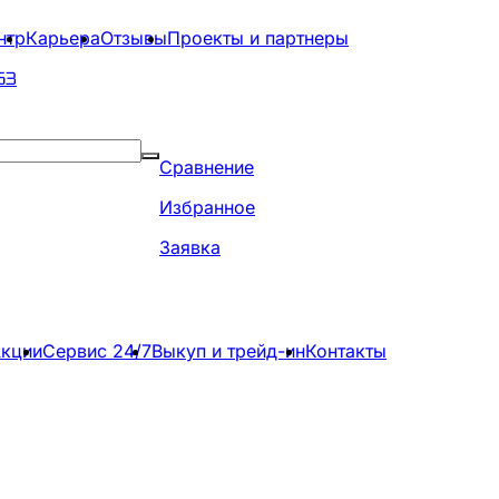
нтр
Карьера
Отзывы
Проекты и партнеры
63
Сравнение
Избранное
Заявка
кции
Сервис 24/7
Выкуп и трейд-ин
Контакты