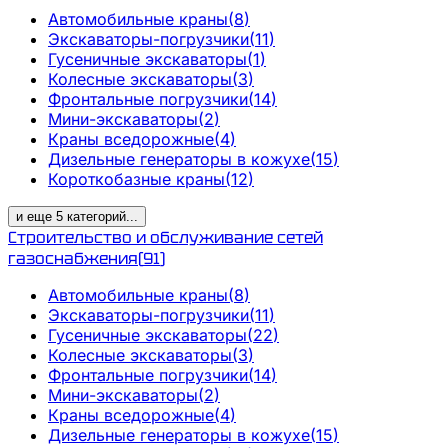
Автомобильные краны
(
8
)
Экскаваторы-погрузчики
(
11
)
Гусеничные экскаваторы
(
1
)
Колесные экскаваторы
(
3
)
Фронтальные погрузчики
(
14
)
Мини-экскаваторы
(
2
)
Краны вседорожные
(
4
)
Дизельные генераторы в кожухе
(
15
)
Короткобазные краны
(
12
)
и еще
5
категорий
...
Строительство и обслуживание сетей
газоснабжения
(
91
)
Автомобильные краны
(
8
)
Экскаваторы-погрузчики
(
11
)
Гусеничные экскаваторы
(
22
)
Колесные экскаваторы
(
3
)
Фронтальные погрузчики
(
14
)
Мини-экскаваторы
(
2
)
Краны вседорожные
(
4
)
Дизельные генераторы в кожухе
(
15
)