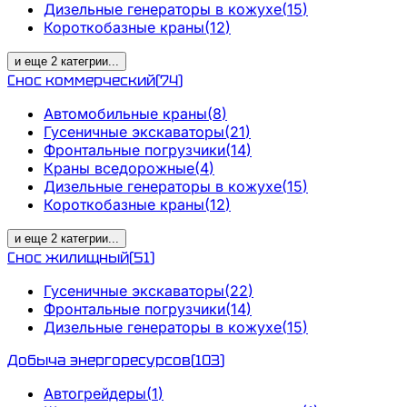
Дизельные генераторы в кожухе
(
15
)
Короткобазные краны
(
12
)
и еще
2
категрии
...
Снос коммерческий
(
74
)
Автомобильные краны
(
8
)
Гусеничные экскаваторы
(
21
)
Фронтальные погрузчики
(
14
)
Краны вседорожные
(
4
)
Дизельные генераторы в кожухе
(
15
)
Короткобазные краны
(
12
)
и еще
2
категрии
...
Снос жилищный
(
51
)
Гусеничные экскаваторы
(
22
)
Фронтальные погрузчики
(
14
)
Дизельные генераторы в кожухе
(
15
)
Добыча энергоресурсов
(
103
)
Автогрейдеры
(
1
)