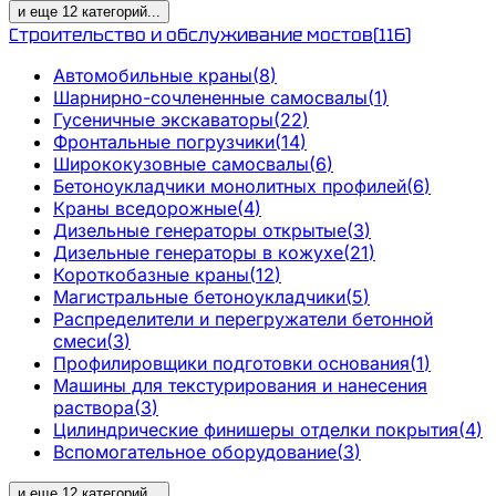
и еще
12
категорий
...
Строительство и обслуживание мостов
(
116
)
Автомобильные краны
(
8
)
Шарнирно-сочлененные самосвалы
(
1
)
Гусеничные экскаваторы
(
22
)
Фронтальные погрузчики
(
14
)
Ширококузовные самосвалы
(
6
)
Бетоноукладчики монолитных профилей
(
6
)
Краны вседорожные
(
4
)
Дизельные генераторы открытые
(
3
)
Дизельные генераторы в кожухе
(
21
)
Короткобазные краны
(
12
)
Магистральные бетоноукладчики
(
5
)
Распределители и перегружатели бетонной
смеси
(
3
)
Профилировщики подготовки основания
(
1
)
Машины для текстурирования и нанесения
раствора
(
3
)
Цилиндрические финишеры отделки покрытия
(
4
)
Вспомогательное оборудование
(
3
)
и еще
12
категорий
...