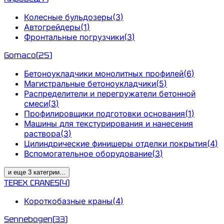
Колесные бульдозеры
(
3
)
Автогрейдеры
(
1
)
Фронтальные погрузчики
(
3
)
Gomaco
(
25
)
Бетоноукладчики монолитных профилей
(
6
)
Магистральные бетоноукладчики
(
5
)
Распределители и перегружатели бетонной
смеси
(
3
)
Профилировщики подготовки основания
(
1
)
Машины для текстурирования и нанесения
раствора
(
3
)
Цилиндрические финишеры отделки покрытия
(
4
)
Вспомогательное оборудование
(
3
)
и еще
3
категрии
...
TEREX CRANES
(
4
)
Короткобазные краны
(
4
)
Sennebogen
(
33
)