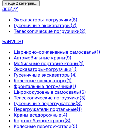
и еще
2
категрии
...
JCB
(
17
)
Экскаваторы-погрузчики
(
8
)
Гусеничные экскаваторы
(
7
)
Телескопические погрузчики
(
2
)
SANY
(
48
)
Шарнирно-сочлененные самосвалы
(
1
)
Автомобильные краны
(
9
)
Мобильные портовые краны
(
1
)
Экскаваторы-погрузчики
(
1
)
Гусеничные экскаваторы
(
4
)
Колесные экскаваторы
(
1
)
Фронтальные погрузчики
(
1
)
Ширококузовные самосвалы
(
6
)
Телескопические погрузчики
(
3
)
Гусеничные перегружатели
(
3
)
Перегружатели портальные
(
1
)
Краны вседорожные
(
4
)
Короткобазные краны
(
8
)
Колесные перегружатели
(
5
)