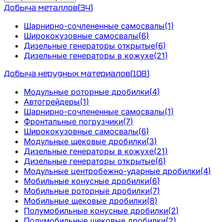
Добыча металлов
(
34
)
Шарнирно-сочлененные самосвалы
(
1
)
Ширококузовные самосвалы
(
6
)
Дизельные генераторы открытые
(
6
)
Дизельные генераторы в кожухе
(
21
)
Добыча нерудных материалов
(
108
)
Модульные роторные дробилки
(
4
)
Автогрейдеры
(
1
)
Шарнирно-сочлененные самосвалы
(
1
)
Фронтальные погрузчики
(
7
)
Ширококузовные самосвалы
(
6
)
Модульные щековые дробилки
(
3
)
Дизельные генераторы в кожухе
(
21
)
Дизельные генераторы открытые
(
6
)
Модульные центробежно-ударные дробилки
(
4
)
Мобильные конусные дробилки
(
6
)
Мобильные роторные дробилки
(
7
)
Мобильные щековые дробилки
(
8
)
Полумобильные конусные дробилки
(
2
)
Полумобильные щековые дробилки
(
2
)