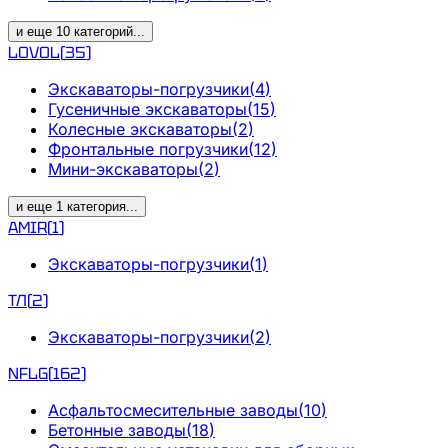
и еще
10
категорий
...
LOVOL
(
35
)
Экскаваторы-погрузчики
(
4
)
Гусеничные экскаваторы
(
15
)
Колесные экскаваторы
(
2
)
Фронтальные погрузчики
(
12
)
Мини-экскаваторы
(
2
)
и еще
1
категория
...
AMIR
(
1
)
Экскаваторы-погрузчики
(
1
)
ТЛ
(
2
)
Экскаваторы-погрузчики
(
2
)
NFLG
(
162
)
Асфальтосмесительные заводы
(
10
)
Бетонные заводы
(
18
)