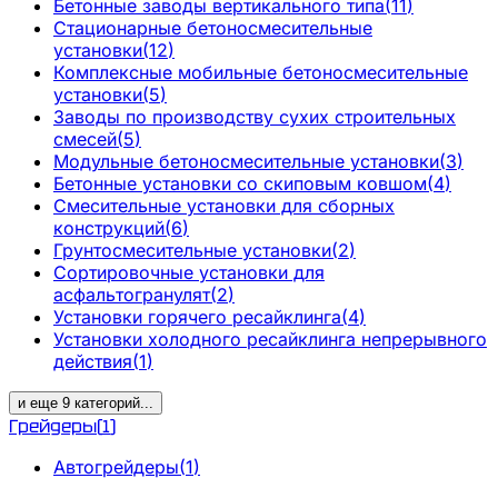
Бетонные заводы вертикального типа
(
11
)
Стационарные бетоносмесительные
установки
(
12
)
Комплексные мобильные бетоносмесительные
установки
(
5
)
Заводы по производству сухих строительных
смесей
(
5
)
Модульные бетоносмесительные установки
(
3
)
Бетонные установки со скиповым ковшом
(
4
)
Смесительные установки для сборных
конструкций
(
6
)
Грунтосмесительные установки
(
2
)
Сортировочные установки для
асфальтогранулят
(
2
)
Установки горячего ресайклинга
(
4
)
Установки холодного ресайклинга непрерывного
действия
(
1
)
и еще
9
категорий
...
Грейдеры
(
1
)
Автогрейдеры
(
1
)