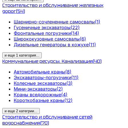
Строительство и обслуживание железных
дорог
(
54
)
Шарнирно-сочлененные самосвалы
(
1
)
Гусеничные экскаваторы
(
22
)
Фронтальные погрузчики
(
14
)
Ширококузовные самосвалы
(
6
)
Дизельные генераторы в кожухе
(
11
)
и еще
1
категория
...
Коммунальные ресурсы. Канализация
(
40
)
Автомобильные краны
(
8
)
Экскаваторы-погрузчики
(
11
)
Колесные экскаваторы
(
3
)
Мини-экскаваторы
(
2
)
Краны вседорожные
(
4
)
Короткобазные краны
(
12
)
и еще
2
категрии
...
Строительство и обслуживание сетей
водоснабжения
(
70
)