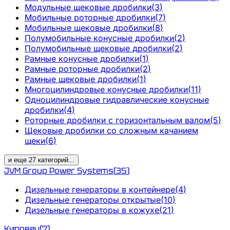
Модульные щековые дробилки
(
3
)
Мобильные роторные дробилки
(
7
)
Мобильные щековые дробилки
(
8
)
Полумобильные конусные дробилки
(
2
)
Полумобильные щековые дробилки
(
2
)
Рамные конусные дробилки
(
1
)
Рамные роторные дробилки
(
2
)
Рамные щековые дробилки
(
1
)
Многоцилиндровые конусные дробилки
(
11
)
Одноцилиндровые гидравлические конусные
дробилки
(
4
)
Роторные дробилки с горизонтальным валом
(
5
)
Щековые дробилки со сложным качанием
щеки
(
6
)
и еще
27
категорий
...
JVM Group Power Systems
(
35
)
Дизельные генераторы в контейнере
(
4
)
Дизельные генераторы открытые
(
10
)
Дизельные генераторы в кожухе
(
21
)
Кировец
(
7
)