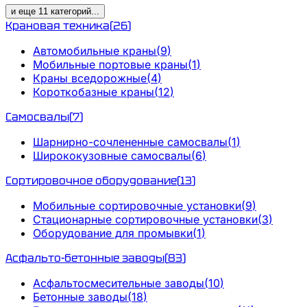
и еще
11
категорий
...
Крановая техника
(
26
)
Автомобильные краны
(
9
)
Мобильные портовые краны
(
1
)
Краны вседорожные
(
4
)
Короткобазные краны
(
12
)
Самосвалы
(
7
)
Шарнирно-сочлененные самосвалы
(
1
)
Ширококузовные самосвалы
(
6
)
Сортировочное оборудование
(
13
)
Мобильные сортировочные установки
(
9
)
Стационарные сортировочные установки
(
3
)
Оборудование для промывки
(
1
)
Асфальто-бетонные заводы
(
83
)
Асфальтосмесительные заводы
(
10
)
Бетонные заводы
(
18
)