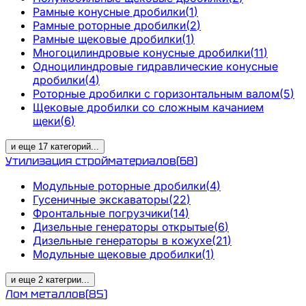
Рамные конусные дробилки
(
1
)
Рамные роторные дробилки
(
2
)
Рамные щековые дробилки
(
1
)
Многоцилиндровые конусные дробилки
(
11
)
Одноцилиндровые гидравлические конусные
дробилки
(
4
)
Роторные дробилки с горизонтальным валом
(
5
)
Щековые дробилки со сложным качанием
щеки
(
6
)
и еще
17
категорий
...
Утилизация стройматериалов
(
68
)
Модульные роторные дробилки
(
4
)
Гусеничные экскаваторы
(
22
)
Фронтальные погрузчики
(
14
)
Дизельные генераторы открытые
(
6
)
Дизельные генераторы в кожухе
(
21
)
Модульные щековые дробилки
(
1
)
и еще
2
категрии
...
Лом металлов
(
85
)