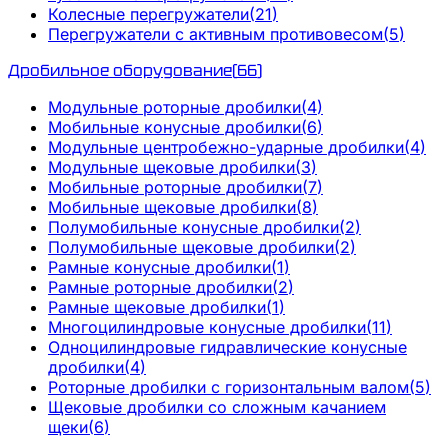
Колесные перегружатели
(
21
)
Перегружатели с активным противовесом
(
5
)
Дробильное оборудование
(
66
)
Модульные роторные дробилки
(
4
)
Мобильные конусные дробилки
(
6
)
Модульные центробежно-ударные дробилки
(
4
)
Модульные щековые дробилки
(
3
)
Мобильные роторные дробилки
(
7
)
Мобильные щековые дробилки
(
8
)
Полумобильные конусные дробилки
(
2
)
Полумобильные щековые дробилки
(
2
)
Рамные конусные дробилки
(
1
)
Рамные роторные дробилки
(
2
)
Рамные щековые дробилки
(
1
)
Многоцилиндровые конусные дробилки
(
11
)
Одноцилиндровые гидравлические конусные
дробилки
(
4
)
Роторные дробилки с горизонтальным валом
(
5
)
Щековые дробилки со сложным качанием
щеки
(
6
)