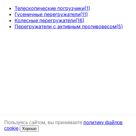
Телескопические погрузчики
(
1
)
Гусеничные перегружатели
(
11
)
Колесные перегружатели
(
16
)
Перегружатели с активным противовесом
(
5
)
Пользуясь сайтом, вы принимаете
политику файлов
cookie
.
Хорошо