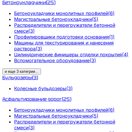
Бетоноукладчики
(
25
)
Бетоноукладчики монолитных профилей
(
6
)
Магистральные бетоноукладчики
(
5
)
Распределители и перегружатели бетонной
смеси
(
3
)
Профилировщики подготовки основания
(
1
)
Машины для текстурирования и нанесения
раствора
(
3
)
Цилиндрические финишеры отделки покрытия
(
4
)
Вспомогательное оборудование
(
3
)
и еще
3
категрии
...
Бульдозеры
(
3
)
Колесные бульдозеры
(
3
)
Асфальтирование дорог
(
25
)
Бетоноукладчики монолитных профилей
(
6
)
Магистральные бетоноукладчики
(
5
)
Распределители и перегружатели бетонной
смеси
(
3
)