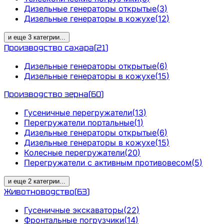
Дизельные генераторы открытые
(
3
)
Дизельные генераторы в кожухе
(
12
)
и еще
3
категрии
...
Производство сахара
(
21
)
Дизельные генераторы открытые
(
6
)
Дизельные генераторы в кожухе
(
15
)
Производство зерна
(
60
)
Гусеничные перегружатели
(
13
)
Перегружатели портальные
(
1
)
Дизельные генераторы открытые
(
6
)
Дизельные генераторы в кожухе
(
15
)
Колесные перегружатели
(
20
)
Перегружатели с активным противовесом
(
5
)
и еще
2
категрии
...
Животноводство
(
63
)
Гусеничные экскаваторы
(
22
)
Фронтальные погрузчики
(
14
)