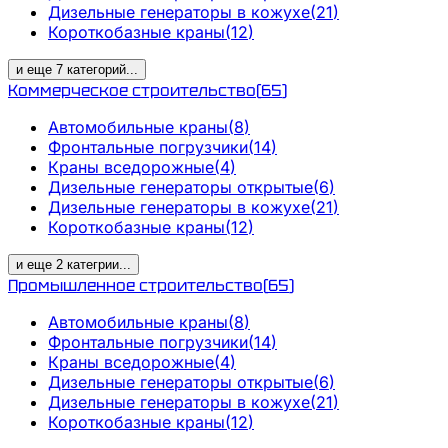
Дизельные генераторы в кожухе
(
21
)
Короткобазные краны
(
12
)
и еще
7
категорий
...
Коммерческое строительство
(
65
)
Автомобильные краны
(
8
)
Фронтальные погрузчики
(
14
)
Краны вседорожные
(
4
)
Дизельные генераторы открытые
(
6
)
Дизельные генераторы в кожухе
(
21
)
Короткобазные краны
(
12
)
и еще
2
категрии
...
Промышленное строительство
(
65
)
Автомобильные краны
(
8
)
Фронтальные погрузчики
(
14
)
Краны вседорожные
(
4
)
Дизельные генераторы открытые
(
6
)
Дизельные генераторы в кожухе
(
21
)
Короткобазные краны
(
12
)