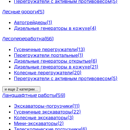
Перегружатели с активным противовесом
(
5
)
Лесные дороги
(
5
)
Автогрейдеры
(
1
)
Дизельные генераторы в кожухе
(
4
)
Лесопереработка
(
66
)
Гусеничные перегружатели
(
13
)
Перегружатели портальные
(
1
)
Дизельные генераторы открытые
(
6
)
Дизельные генераторы в кожухе
(
21
)
Колесные перегружатели
(
20
)
Перегружатели с активным противовесом
(
5
)
и еще
2
категрии
...
Ландшафтные работы
(
59
)
Экскаваторы-погрузчики
(
11
)
Гусеничные экскаваторы
(
22
)
Колесные экскаваторы
(
3
)
Мини-экскаваторы
(
2
)
Телескопические погрузчики
(
6
)