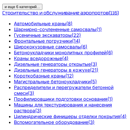
и еще
6
категорий
...
Строительство и обслуживание аэропортов
(
116
)
Автомобильные краны
(
8
)
Шарнирно-сочлененные самосвалы
(
1
)
Гусеничные экскаваторы
(
22
)
Фронтальные погрузчики
(
14
)
Ширококузовные самосвалы
(
6
)
Бетоноукладчики монолитных профилей
(
6
)
Краны вседорожные
(
4
)
Дизельные генераторы открытые
(
3
)
Дизельные генераторы в кожухе
(
21
)
Короткобазные краны
(
12
)
Магистральные бетоноукладчики
(
5
)
Распределители и перегружатели бетонной
смеси
(
3
)
Профилировщики подготовки основания
(
1
)
Машины для текстурирования и нанесения
раствора
(
3
)
Цилиндрические финишеры отделки покрытия
(
4
)
Вспомогательное оборудование
(
3
)