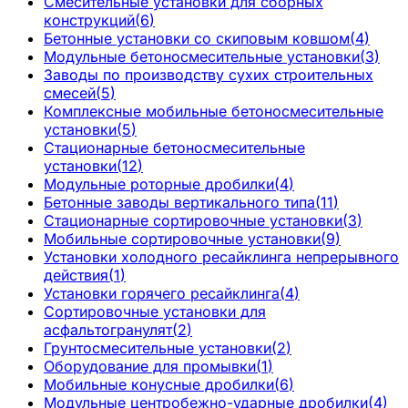
Смесительные установки для сборных
конструкций
(
6
)
Бетонные установки со скиповым ковшом
(
4
)
Модульные бетоносмесительные установки
(
3
)
Заводы по производству сухих строительных
смесей
(
5
)
Комплексные мобильные бетоносмесительные
установки
(
5
)
Стационарные бетоносмесительные
установки
(
12
)
Модульные роторные дробилки
(
4
)
Бетонные заводы вертикального типа
(
11
)
Стационарные сортировочные установки
(
3
)
Мобильные сортировочные установки
(
9
)
Установки холодного ресайклинга непрерывного
действия
(
1
)
Установки горячего ресайклинга
(
4
)
Сортировочные установки для
асфальтогранулят
(
2
)
Грунтосмесительные установки
(
2
)
Оборудование для промывки
(
1
)
Мобильные конусные дробилки
(
6
)
Модульные центробежно-ударные дробилки
(
4
)