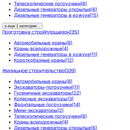
Телескопические погрузчики
(
6
)
Дизельные генераторы открытые
(
6
)
Дизельные генераторы в кожухе
(
15
)
и еще
1
категория
...
Подготовка стройплощадок
(
35
)
Автомобильные краны
(
8
)
Краны вседорожные
(
4
)
Дизельные генераторы в кожухе
(
11
)
Короткобазные краны
(
12
)
Жилищное строительство
(
109
)
Автомобильные краны
(
8
)
Экскаваторы-погрузчики
(
11
)
Гусеничные экскаваторы
(
22
)
Колесные экскаваторы
(
3
)
Фронтальные погрузчики
(
14
)
Мини-экскаваторы
(
2
)
Телескопические погрузчики
(
6
)
Краны вседорожные
(
4
)
Дизельные генераторы открытые
(
6
)