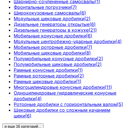
Шарнирно-сочлененные самосвалы
(
1
)
Фронтальные погрузчики
(
7
)
Ширококузовные самосвалы
(
6
)
Модульные щековые дробилки
(
2
)
Дизельные генераторы открытые
(
6
)
Дизельные генераторы в кожухе
(
21
)
Мобильные конусные дробилки
(
6
)
Модульные центробежно-ударные дробилки
(
4
)
Мобильные роторные дробилки
(
7
)
Мобильные щековые дробилки
(
8
)
Полумобильные конусные дробилки
(
2
)
Полумобильные щековые дробилки
(
2
)
Рамные конусные дробилки
(
1
)
Рамные роторные дробилки
(
2
)
Рамные щековые дробилки
(
1
)
Многоцилиндровые конусные дробилки
(
11
)
Одноцилиндровые гидравлические конусные
дробилки
(
4
)
Роторные дробилки с горизонтальным валом
(
5
)
Щековые дробилки со сложным качанием
щеки
(
6
)
и еще
16
категорий
...