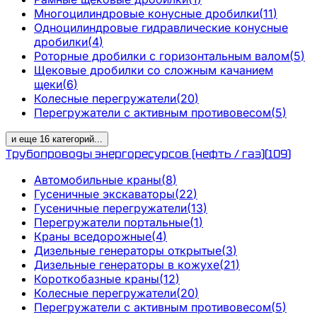
Многоцилиндровые конусные дробилки
(
11
)
Одноцилиндровые гидравлические конусные
дробилки
(
4
)
Роторные дробилки с горизонтальным валом
(
5
)
Щековые дробилки со сложным качанием
щеки
(
6
)
Колесные перегружатели
(
20
)
Перегружатели с активным противовесом
(
5
)
и еще
16
категорий
...
Трубопроводы энергоресурсов (нефть / газ)
(
109
)
Автомобильные краны
(
8
)
Гусеничные экскаваторы
(
22
)
Гусеничные перегружатели
(
13
)
Перегружатели портальные
(
1
)
Краны вседорожные
(
4
)
Дизельные генераторы открытые
(
3
)
Дизельные генераторы в кожухе
(
21
)
Короткобазные краны
(
12
)
Колесные перегружатели
(
20
)
Перегружатели с активным противовесом
(
5
)