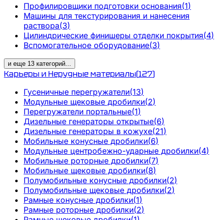
Профилировщики подготовки основания
(
1
)
Машины для текстурирования и нанесения
раствора
(
3
)
Цилиндрические финишеры отделки покрытия
(
4
)
Вспомогательное оборудование
(
3
)
и еще
13
категорий
...
Карьеры и Нерудные материалы
(
127
)
Гусеничные перегружатели
(
13
)
Модульные щековые дробилки
(
2
)
Перегружатели портальные
(
1
)
Дизельные генераторы открытые
(
6
)
Дизельные генераторы в кожухе
(
21
)
Мобильные конусные дробилки
(
6
)
Модульные центробежно-ударные дробилки
(
4
)
Мобильные роторные дробилки
(
7
)
Мобильные щековые дробилки
(
8
)
Полумобильные конусные дробилки
(
2
)
Полумобильные щековые дробилки
(
2
)
Рамные конусные дробилки
(
1
)
Рамные роторные дробилки
(
2
)
Рамные щековые дробилки
(
1
)