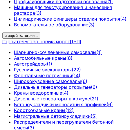
Профилировщики подготовки основания
(
1
)
Машины для текстурирования и нанесения
раствора
(
3
)
Цилиндрические финишеры отделки покрытия
(
4
)
Вспомогательное оборудование
(
3
)
и еще
3
категрии
...
Строительство новых дорог
(
120
)
Шарнирно-сочлененные самосвалы
(
1
)
Автомобильные краны
(
8
)
Автогрейдеры
(
1
)
Гусеничные экскаваторы
(
22
)
Фронтальные погрузчики
(
14
)
Ширококузовные самосвалы
(
6
)
Дизельные генераторы открытые
(
6
)
Краны вседорожные
(
4
)
Дизельные генераторы в кожухе
(
21
)
Бетоноукладчики монолитных профилей
(
6
)
Короткобазные краны
(
12
)
Магистральные бетоноукладчики
(
5
)
Распределители и перегружатели бетонной
смеси
(
3
)