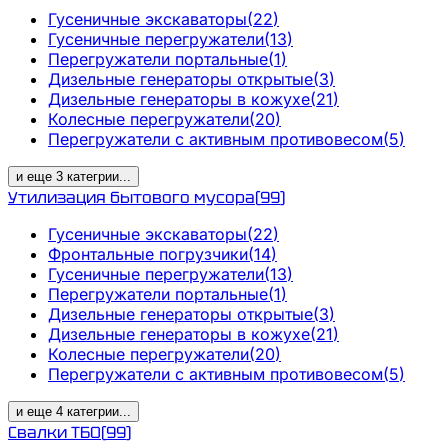
Гусеничные экскаваторы
(
22
)
Гусеничные перегружатели
(
13
)
Перегружатели портальные
(
1
)
Дизельные генераторы открытые
(
3
)
Дизельные генераторы в кожухе
(
21
)
Колесные перегружатели
(
20
)
Перегружатели с активным противовесом
(
5
)
и еще
3
категрии
...
Утилизация бытового мусора
(
99
)
Гусеничные экскаваторы
(
22
)
Фронтальные погрузчики
(
14
)
Гусеничные перегружатели
(
13
)
Перегружатели портальные
(
1
)
Дизельные генераторы открытые
(
3
)
Дизельные генераторы в кожухе
(
21
)
Колесные перегружатели
(
20
)
Перегружатели с активным противовесом
(
5
)
и еще
4
категрии
...
Свалки ТБО
(
99
)