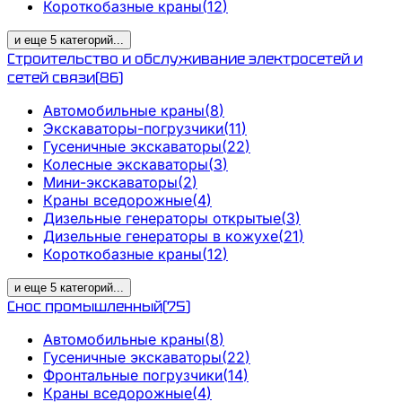
Короткобазные краны
(
12
)
и еще
5
категорий
...
Строительство и обслуживание электросетей и
сетей связи
(
86
)
Автомобильные краны
(
8
)
Экскаваторы-погрузчики
(
11
)
Гусеничные экскаваторы
(
22
)
Колесные экскаваторы
(
3
)
Мини-экскаваторы
(
2
)
Краны вседорожные
(
4
)
Дизельные генераторы открытые
(
3
)
Дизельные генераторы в кожухе
(
21
)
Короткобазные краны
(
12
)
и еще
5
категорий
...
Снос промышленный
(
75
)
Автомобильные краны
(
8
)
Гусеничные экскаваторы
(
22
)
Фронтальные погрузчики
(
14
)
Краны вседорожные
(
4
)