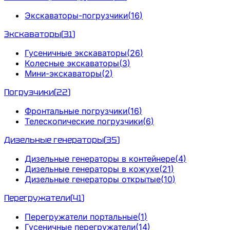
Экскаваторы-погрузчики
(
16
)
Экскаваторы
(
31
)
Гусеничные экскаваторы
(
26
)
Колесные экскаваторы
(
3
)
Мини-экскаваторы
(
2
)
Погрузчики
(
22
)
Фронтальные погрузчики
(
16
)
Телескопические погрузчики
(
6
)
Дизельные генераторы
(
35
)
Дизельные генераторы в контейнере
(
4
)
Дизельные генераторы в кожухе
(
21
)
Дизельные генераторы открытые
(
10
)
Перегружатели
(
41
)
Перегружатели портальные
(
1
)
Гусеничные перегружатели
(
14
)