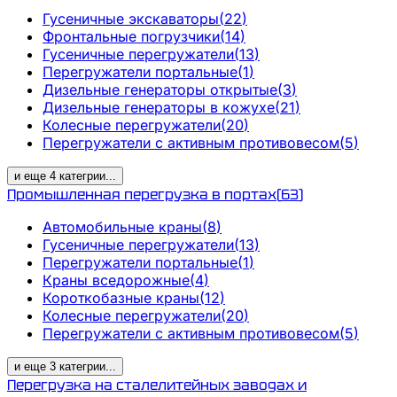
Гусеничные экскаваторы
(
22
)
Фронтальные погрузчики
(
14
)
Гусеничные перегружатели
(
13
)
Перегружатели портальные
(
1
)
Дизельные генераторы открытые
(
3
)
Дизельные генераторы в кожухе
(
21
)
Колесные перегружатели
(
20
)
Перегружатели с активным противовесом
(
5
)
и еще
4
категрии
...
Промышленная перегрузка в портах
(
63
)
Автомобильные краны
(
8
)
Гусеничные перегружатели
(
13
)
Перегружатели портальные
(
1
)
Краны вседорожные
(
4
)
Короткобазные краны
(
12
)
Колесные перегружатели
(
20
)
Перегружатели с активным противовесом
(
5
)
и еще
3
категрии
...
Перегрузка на сталелитейных заводах и