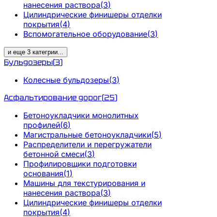
нанесения раствора
(
3
)
Цилиндрические финишеры отделки
покрытия
(
4
)
Вспомогательное оборудование
(
3
)
и еще
3
категрии
...
Бульдозеры
(
3
)
Колесные бульдозеры
(
3
)
Асфальтирование дорог
(
25
)
Бетоноукладчики монолитных
профилей
(
6
)
Магистральные бетоноукладчики
(
5
)
Распределители и перегружатели
бетонной смеси
(
3
)
Профилировщики подготовки
основания
(
1
)
Машины для текстурирования и
нанесения раствора
(
3
)
Цилиндрические финишеры отделки
покрытия
(
4
)