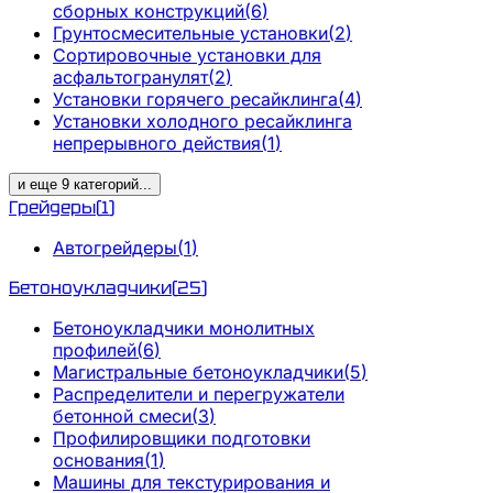
сборных конструкций
(
6
)
Грунтосмесительные установки
(
2
)
Сортировочные установки для
асфальтогранулят
(
2
)
Установки горячего ресайклинга
(
4
)
Установки холодного ресайклинга
непрерывного действия
(
1
)
и еще
9
категорий
...
Грейдеры
(
1
)
Автогрейдеры
(
1
)
Бетоноукладчики
(
25
)
Бетоноукладчики монолитных
профилей
(
6
)
Магистральные бетоноукладчики
(
5
)
Распределители и перегружатели
бетонной смеси
(
3
)
Профилировщики подготовки
основания
(
1
)
Машины для текстурирования и