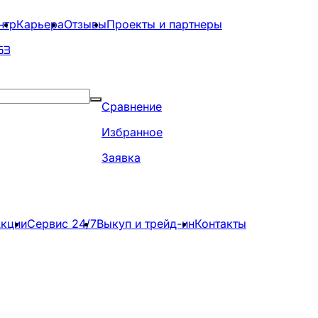
нтр
Карьера
Отзывы
Проекты и партнеры
63
Сравнение
Избранное
Заявка
кции
Сервис 24/7
Выкуп и трейд-ин
Контакты