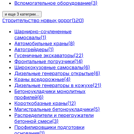
Вспомогательное оборудование
(
3
)
и еще
3
категрии
...
Строительство новых дорог
(
120
)
Шарнирно-сочлененные
самосвалы
(
1
)
Автомобильные краны
(
8
)
Автогрейдеры
(
1
)
Гусеничные экскаваторы
(
22
)
Фронтальные погрузчики
(
14
)
Ширококузовные самосвалы
(
6
)
Дизельные генераторы открытые
(
6
)
Краны вседорожные
(
4
)
Дизельные генераторы в кожухе
(
21
)
Бетоноукладчики монолитных
профилей
(
6
)
Короткобазные краны
(
12
)
Магистральные бетоноукладчики
(
5
)
Распределители и перегружатели
бетонной смеси
(
3
)
Профилировщики подготовки
основания
(
1
)