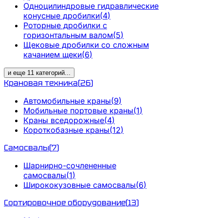
Одноцилиндровые гидравлические
конусные дробилки
(
4
)
Роторные дробилки с
горизонтальным валом
(
5
)
Щековые дробилки со сложным
качанием щеки
(
6
)
и еще
11
категорий
...
Крановая техника
(
26
)
Автомобильные краны
(
9
)
Мобильные портовые краны
(
1
)
Краны вседорожные
(
4
)
Короткобазные краны
(
12
)
Самосвалы
(
7
)
Шарнирно-сочлененные
самосвалы
(
1
)
Ширококузовные самосвалы
(
6
)
Сортировочное оборудование
(
13
)