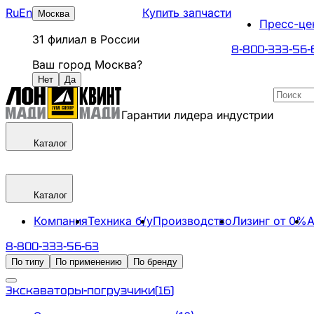
Ru
En
Купить запчасти
Москва
Пресс-це
31
филиал
в России
8-800-333-56-
Ваш город
Москва
?
Нет
Да
Гарантии лидера индустрии
Каталог
Каталог
Компания
Техника б/у
Производство
Лизинг от 0%
А
8-800-333-56-63
По типу
По применению
По бренду
Экскаваторы-погрузчики
(
16
)