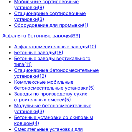
Мобильные сортировочные
установки
(
9
)
Стационарные сортировочные
установки
(
3
)
Оборудование для промывки
(
1
)
Асфальто-бетонные заводы
(
83
)
Асфальтосмесительные заводы
(
10
)
Бетонные заводы
(
18
)
Бетонные заводы вертикального
типа
(
11
)
Стационарные бетоносмесительные
установки
(
12
)
Комплексные мобильные
бетоносмесительные установки
(
5
)
Заводы по производству сухих
строительных смесей
(
5
)
Модульные бетоносмесительные
установки
(
3
)
Бетонные установки со скиповым
ковшом
(
4
)
Смесительные установки для