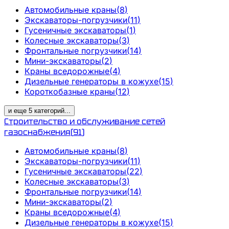
Автомобильные краны
(
8
)
Экскаваторы-погрузчики
(
11
)
Гусеничные экскаваторы
(
1
)
Колесные экскаваторы
(
3
)
Фронтальные погрузчики
(
14
)
Мини-экскаваторы
(
2
)
Краны вседорожные
(
4
)
Дизельные генераторы в кожухе
(
15
)
Короткобазные краны
(
12
)
и еще
5
категорий
...
Строительство и обслуживание сетей
газоснабжения
(
91
)
Автомобильные краны
(
8
)
Экскаваторы-погрузчики
(
11
)
Гусеничные экскаваторы
(
22
)
Колесные экскаваторы
(
3
)
Фронтальные погрузчики
(
14
)
Мини-экскаваторы
(
2
)
Краны вседорожные
(
4
)
Дизельные генераторы в кожухе
(
15
)