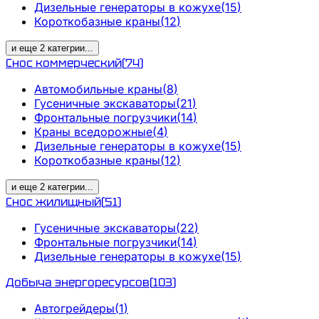
Дизельные генераторы в кожухе
(
15
)
Короткобазные краны
(
12
)
и еще
2
категрии
...
Снос коммерческий
(
74
)
Автомобильные краны
(
8
)
Гусеничные экскаваторы
(
21
)
Фронтальные погрузчики
(
14
)
Краны вседорожные
(
4
)
Дизельные генераторы в кожухе
(
15
)
Короткобазные краны
(
12
)
и еще
2
категрии
...
Снос жилищный
(
51
)
Гусеничные экскаваторы
(
22
)
Фронтальные погрузчики
(
14
)
Дизельные генераторы в кожухе
(
15
)
Добыча энергоресурсов
(
103
)
Автогрейдеры
(
1
)