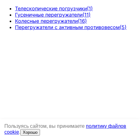
Телескопические погрузчики
(
1
)
Гусеничные перегружатели
(
11
)
Колесные перегружатели
(
16
)
Перегружатели с активным противовесом
(
5
)
Пользуясь сайтом, вы принимаете
политику файлов
cookie
.
Хорошо