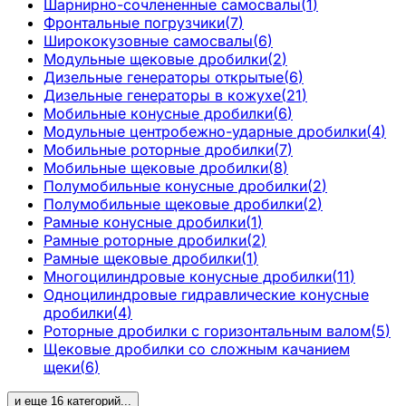
Шарнирно-сочлененные самосвалы
(
1
)
Фронтальные погрузчики
(
7
)
Ширококузовные самосвалы
(
6
)
Модульные щековые дробилки
(
2
)
Дизельные генераторы открытые
(
6
)
Дизельные генераторы в кожухе
(
21
)
Мобильные конусные дробилки
(
6
)
Модульные центробежно-ударные дробилки
(
4
)
Мобильные роторные дробилки
(
7
)
Мобильные щековые дробилки
(
8
)
Полумобильные конусные дробилки
(
2
)
Полумобильные щековые дробилки
(
2
)
Рамные конусные дробилки
(
1
)
Рамные роторные дробилки
(
2
)
Рамные щековые дробилки
(
1
)
Многоцилиндровые конусные дробилки
(
11
)
Одноцилиндровые гидравлические конусные
дробилки
(
4
)
Роторные дробилки с горизонтальным валом
(
5
)
Щековые дробилки со сложным качанием
щеки
(
6
)
и еще
16
категорий
...