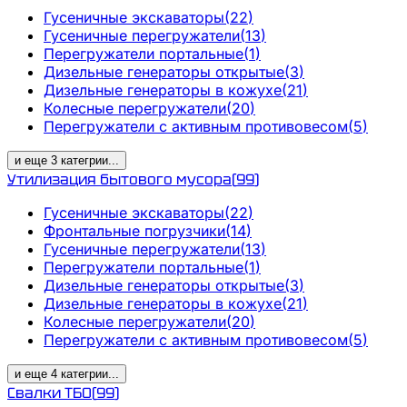
Гусеничные экскаваторы
(
22
)
Гусеничные перегружатели
(
13
)
Перегружатели портальные
(
1
)
Дизельные генераторы открытые
(
3
)
Дизельные генераторы в кожухе
(
21
)
Колесные перегружатели
(
20
)
Перегружатели с активным противовесом
(
5
)
и еще
3
категрии
...
Утилизация бытового мусора
(
99
)
Гусеничные экскаваторы
(
22
)
Фронтальные погрузчики
(
14
)
Гусеничные перегружатели
(
13
)
Перегружатели портальные
(
1
)
Дизельные генераторы открытые
(
3
)
Дизельные генераторы в кожухе
(
21
)
Колесные перегружатели
(
20
)
Перегружатели с активным противовесом
(
5
)
и еще
4
категрии
...
Свалки ТБО
(
99
)