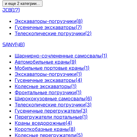
и еще
2
категрии
...
JCB
(
17
)
Экскаваторы-погрузчики
(
8
)
Гусеничные экскаваторы
(
7
)
Телескопические погрузчики
(
2
)
SANY
(
48
)
Шарнирно-сочлененные самосвалы
(
1
)
Автомобильные краны
(
9
)
Мобильные портовые краны
(
1
)
Экскаваторы-погрузчики
(
1
)
Гусеничные экскаваторы
(
4
)
Колесные экскаваторы
(
1
)
Фронтальные погрузчики
(
1
)
Ширококузовные самосвалы
(
6
)
Телескопические погрузчики
(
3
)
Гусеничные перегружатели
(
3
)
Перегружатели портальные
(
1
)
Краны вседорожные
(
4
)
Короткобазные краны
(
8
)
Колесные перегружатели
(
5
)