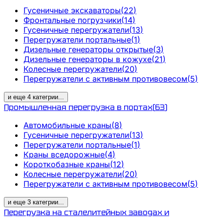
Гусеничные экскаваторы
(
22
)
Фронтальные погрузчики
(
14
)
Гусеничные перегружатели
(
13
)
Перегружатели портальные
(
1
)
Дизельные генераторы открытые
(
3
)
Дизельные генераторы в кожухе
(
21
)
Колесные перегружатели
(
20
)
Перегружатели с активным противовесом
(
5
)
и еще
4
категрии
...
Промышленная перегрузка в портах
(
63
)
Автомобильные краны
(
8
)
Гусеничные перегружатели
(
13
)
Перегружатели портальные
(
1
)
Краны вседорожные
(
4
)
Короткобазные краны
(
12
)
Колесные перегружатели
(
20
)
Перегружатели с активным противовесом
(
5
)
и еще
3
категрии
...
Перегрузка на сталелитейных заводах и