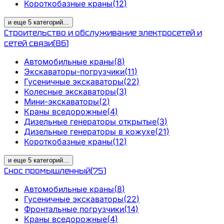
Короткобазные краны
(
12
)
и еще
5
категорий
...
Строительство и обслуживание электросетей и
сетей связи
(
86
)
Автомобильные краны
(
8
)
Экскаваторы-погрузчики
(
11
)
Гусеничные экскаваторы
(
22
)
Колесные экскаваторы
(
3
)
Мини-экскаваторы
(
2
)
Краны вседорожные
(
4
)
Дизельные генераторы открытые
(
3
)
Дизельные генераторы в кожухе
(
21
)
Короткобазные краны
(
12
)
и еще
5
категорий
...
Снос промышленный
(
75
)
Автомобильные краны
(
8
)
Гусеничные экскаваторы
(
22
)
Фронтальные погрузчики
(
14
)
Краны вседорожные
(
4
)