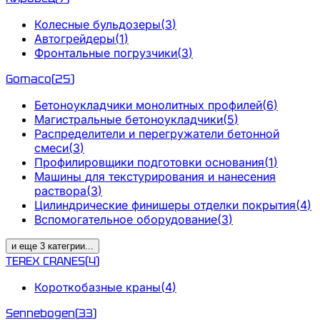
Колесные бульдозеры
(
3
)
Автогрейдеры
(
1
)
Фронтальные погрузчики
(
3
)
Gomaco
(
25
)
Бетоноукладчики монолитных профилей
(
6
)
Магистральные бетоноукладчики
(
5
)
Распределители и перегружатели бетонной
смеси
(
3
)
Профилировщики подготовки основания
(
1
)
Машины для текстурирования и нанесения
раствора
(
3
)
Цилиндрические финишеры отделки покрытия
(
4
)
Вспомогательное оборудование
(
3
)
и еще
3
категрии
...
TEREX CRANES
(
4
)
Короткобазные краны
(
4
)
Sennebogen
(
33
)