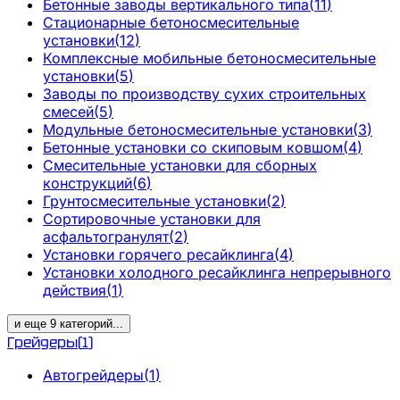
Бетонные заводы вертикального типа
(
11
)
Стационарные бетоносмесительные
установки
(
12
)
Комплексные мобильные бетоносмесительные
установки
(
5
)
Заводы по производству сухих строительных
смесей
(
5
)
Модульные бетоносмесительные установки
(
3
)
Бетонные установки со скиповым ковшом
(
4
)
Смесительные установки для сборных
конструкций
(
6
)
Грунтосмесительные установки
(
2
)
Сортировочные установки для
асфальтогранулят
(
2
)
Установки горячего ресайклинга
(
4
)
Установки холодного ресайклинга непрерывного
действия
(
1
)
и еще
9
категорий
...
Грейдеры
(
1
)
Автогрейдеры
(
1
)