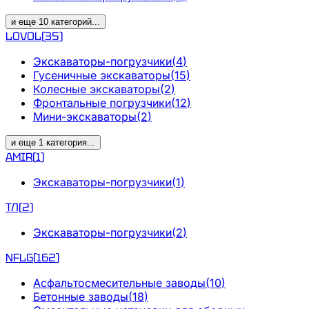
и еще
10
категорий
...
LOVOL
(
35
)
Экскаваторы-погрузчики
(
4
)
Гусеничные экскаваторы
(
15
)
Колесные экскаваторы
(
2
)
Фронтальные погрузчики
(
12
)
Мини-экскаваторы
(
2
)
и еще
1
категория
...
AMIR
(
1
)
Экскаваторы-погрузчики
(
1
)
ТЛ
(
2
)
Экскаваторы-погрузчики
(
2
)
NFLG
(
162
)
Асфальтосмесительные заводы
(
10
)
Бетонные заводы
(
18
)