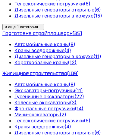
Телескопические погрузчики
(
6
)
Дизельные генераторы открытые
(
6
)
Дизельные генераторы в кожухе
(
15
)
и еще
1
категория
...
Подготовка стройплощадок
(
35
)
Автомобильные краны
(
8
)
Краны вседорожные
(
4
)
Дизельные генераторы в кожухе
(
11
)
Короткобазные краны
(
12
)
Жилищное строительство
(
109
)
Автомобильные краны
(
8
)
Экскаваторы-погрузчики
(
11
)
Гусеничные экскаваторы
(
22
)
Колесные экскаваторы
(
3
)
Фронтальные погрузчики
(
14
)
Мини-экскаваторы
(
2
)
Телескопические погрузчики
(
6
)
Краны вседорожные
(
4
)
Дизельные генераторы открытые
(
6
)