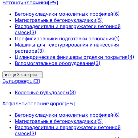
Бетоноукладчики
(
25
)
Бетоноукладчики монолитных профилей
(
6
)
Магистральные бетоноукладчики
(
5
)
Распределители и перегружатели бетонной
смеси
(
3
)
Профилировщики подготовки основания
(
1
)
Машины для текстурирования и нанесения
раствора
(
3
)
Цилиндрические финишеры отделки покрытия
(
4
)
Вспомогательное оборудование
(
3
)
и еще
3
категрии
...
Бульдозеры
(
3
)
Колесные бульдозеры
(
3
)
Асфальтирование дорог
(
25
)
Бетоноукладчики монолитных профилей
(
6
)
Магистральные бетоноукладчики
(
5
)
Распределители и перегружатели бетонной
смеси
(
3
)