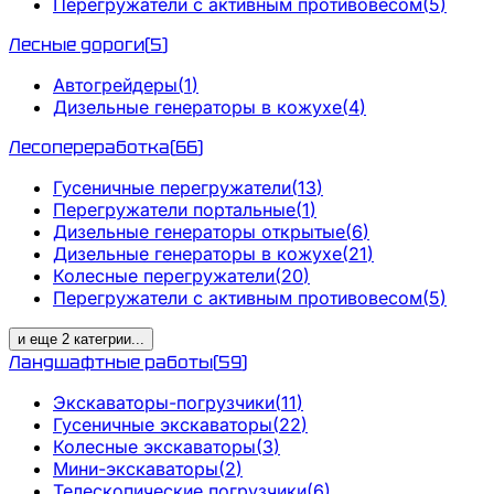
Перегружатели с активным противовесом
(
5
)
Лесные дороги
(
5
)
Автогрейдеры
(
1
)
Дизельные генераторы в кожухе
(
4
)
Лесопереработка
(
66
)
Гусеничные перегружатели
(
13
)
Перегружатели портальные
(
1
)
Дизельные генераторы открытые
(
6
)
Дизельные генераторы в кожухе
(
21
)
Колесные перегружатели
(
20
)
Перегружатели с активным противовесом
(
5
)
и еще
2
категрии
...
Ландшафтные работы
(
59
)
Экскаваторы-погрузчики
(
11
)
Гусеничные экскаваторы
(
22
)
Колесные экскаваторы
(
3
)
Мини-экскаваторы
(
2
)
Телескопические погрузчики
(
6
)