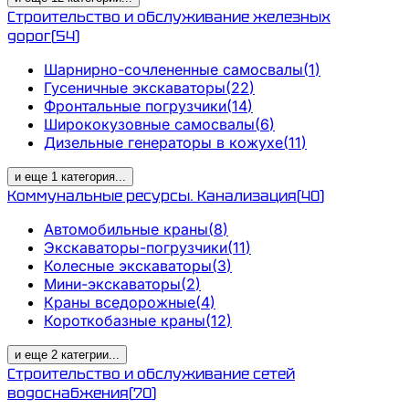
Строительство и обслуживание железных
дорог
(
54
)
Шарнирно-сочлененные самосвалы
(
1
)
Гусеничные экскаваторы
(
22
)
Фронтальные погрузчики
(
14
)
Ширококузовные самосвалы
(
6
)
Дизельные генераторы в кожухе
(
11
)
и еще
1
категория
...
Коммунальные ресурсы. Канализация
(
40
)
Автомобильные краны
(
8
)
Экскаваторы-погрузчики
(
11
)
Колесные экскаваторы
(
3
)
Мини-экскаваторы
(
2
)
Краны вседорожные
(
4
)
Короткобазные краны
(
12
)
и еще
2
категрии
...
Строительство и обслуживание сетей
водоснабжения
(
70
)