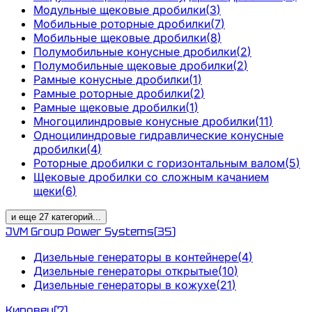
Модульные щековые дробилки
(
3
)
Мобильные роторные дробилки
(
7
)
Мобильные щековые дробилки
(
8
)
Полумобильные конусные дробилки
(
2
)
Полумобильные щековые дробилки
(
2
)
Рамные конусные дробилки
(
1
)
Рамные роторные дробилки
(
2
)
Рамные щековые дробилки
(
1
)
Многоцилиндровые конусные дробилки
(
11
)
Одноцилиндровые гидравлические конусные
дробилки
(
4
)
Роторные дробилки с горизонтальным валом
(
5
)
Щековые дробилки со сложным качанием
щеки
(
6
)
и еще
27
категорий
...
JVM Group Power Systems
(
35
)
Дизельные генераторы в контейнере
(
4
)
Дизельные генераторы открытые
(
10
)
Дизельные генераторы в кожухе
(
21
)
Кировец
(
7
)