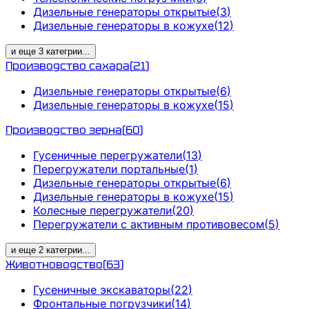
Дизельные генераторы открытые
(
3
)
Дизельные генераторы в кожухе
(
12
)
и еще
3
категрии
...
Производство сахара
(
21
)
Дизельные генераторы открытые
(
6
)
Дизельные генераторы в кожухе
(
15
)
Производство зерна
(
60
)
Гусеничные перегружатели
(
13
)
Перегружатели портальные
(
1
)
Дизельные генераторы открытые
(
6
)
Дизельные генераторы в кожухе
(
15
)
Колесные перегружатели
(
20
)
Перегружатели с активным противовесом
(
5
)
и еще
2
категрии
...
Животноводство
(
63
)
Гусеничные экскаваторы
(
22
)
Фронтальные погрузчики
(
14
)