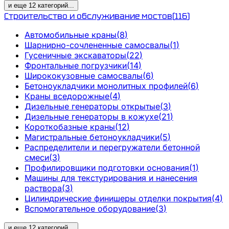
и еще
12
категорий
...
Строительство и обслуживание мостов
(
116
)
Автомобильные краны
(
8
)
Шарнирно-сочлененные самосвалы
(
1
)
Гусеничные экскаваторы
(
22
)
Фронтальные погрузчики
(
14
)
Ширококузовные самосвалы
(
6
)
Бетоноукладчики монолитных профилей
(
6
)
Краны вседорожные
(
4
)
Дизельные генераторы открытые
(
3
)
Дизельные генераторы в кожухе
(
21
)
Короткобазные краны
(
12
)
Магистральные бетоноукладчики
(
5
)
Распределители и перегружатели бетонной
смеси
(
3
)
Профилировщики подготовки основания
(
1
)
Машины для текстурирования и нанесения
раствора
(
3
)
Цилиндрические финишеры отделки покрытия
(
4
)
Вспомогательное оборудование
(
3
)
и еще
12
категорий
...