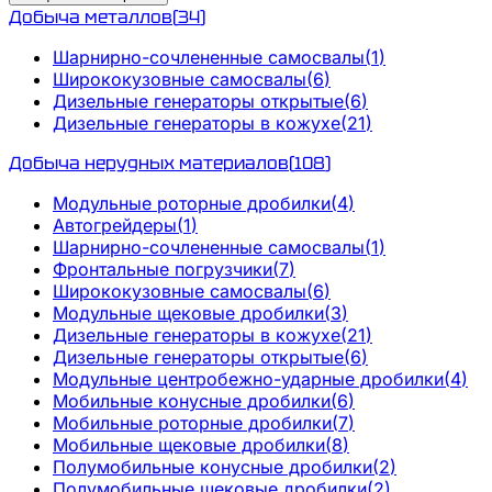
Добыча металлов
(
34
)
Шарнирно-сочлененные самосвалы
(
1
)
Ширококузовные самосвалы
(
6
)
Дизельные генераторы открытые
(
6
)
Дизельные генераторы в кожухе
(
21
)
Добыча нерудных материалов
(
108
)
Модульные роторные дробилки
(
4
)
Автогрейдеры
(
1
)
Шарнирно-сочлененные самосвалы
(
1
)
Фронтальные погрузчики
(
7
)
Ширококузовные самосвалы
(
6
)
Модульные щековые дробилки
(
3
)
Дизельные генераторы в кожухе
(
21
)
Дизельные генераторы открытые
(
6
)
Модульные центробежно-ударные дробилки
(
4
)
Мобильные конусные дробилки
(
6
)
Мобильные роторные дробилки
(
7
)
Мобильные щековые дробилки
(
8
)
Полумобильные конусные дробилки
(
2
)
Полумобильные щековые дробилки
(
2
)