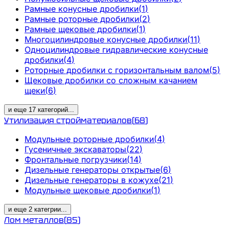
Рамные конусные дробилки
(
1
)
Рамные роторные дробилки
(
2
)
Рамные щековые дробилки
(
1
)
Многоцилиндровые конусные дробилки
(
11
)
Одноцилиндровые гидравлические конусные
дробилки
(
4
)
Роторные дробилки с горизонтальным валом
(
5
)
Щековые дробилки со сложным качанием
щеки
(
6
)
и еще
17
категорий
...
Утилизация стройматериалов
(
68
)
Модульные роторные дробилки
(
4
)
Гусеничные экскаваторы
(
22
)
Фронтальные погрузчики
(
14
)
Дизельные генераторы открытые
(
6
)
Дизельные генераторы в кожухе
(
21
)
Модульные щековые дробилки
(
1
)
и еще
2
категрии
...
Лом металлов
(
85
)