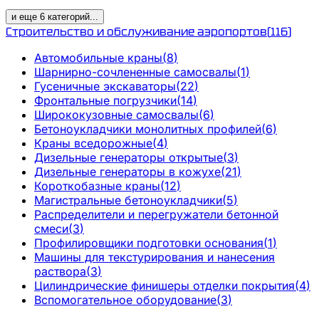
и еще
6
категорий
...
Строительство и обслуживание аэропортов
(
116
)
Автомобильные краны
(
8
)
Шарнирно-сочлененные самосвалы
(
1
)
Гусеничные экскаваторы
(
22
)
Фронтальные погрузчики
(
14
)
Ширококузовные самосвалы
(
6
)
Бетоноукладчики монолитных профилей
(
6
)
Краны вседорожные
(
4
)
Дизельные генераторы открытые
(
3
)
Дизельные генераторы в кожухе
(
21
)
Короткобазные краны
(
12
)
Магистральные бетоноукладчики
(
5
)
Распределители и перегружатели бетонной
смеси
(
3
)
Профилировщики подготовки основания
(
1
)
Машины для текстурирования и нанесения
раствора
(
3
)
Цилиндрические финишеры отделки покрытия
(
4
)
Вспомогательное оборудование
(
3
)