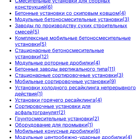
Смесительные установки для сборных
конструкций
(
6
)
Бетонные установки со скиповым ковшом
(
4
)
Модульные бетоносмесительные установки
(
3
)
Заводы по производству сухих строительных
смесей
(
5
)
Комплексные мобильные бетоносмесительные
установки
(
5
)
Стационарные бетоносмесительные
установки
(
12
)
Модульные роторные дробилки
(
4
)
Бетонные заводы вертикального типа
(
11
)
Стационарные сортировочные установки
(
3
)
Мобильные сортировочные установки
(
9
)
Установки холодного ресайклинга непрерывного
действия
(
1
)
Установки горячего ресайклинга
(
4
)
Сортировочные установки для
асфальтогранулят
(
2
)
Грунтосмесительные установки
(
2
)
Оборудование для промывки
(
1
)
Мобильные конусные дробилки
(
6
)
Модульные центробежно-ударные дробилки
(
4
)