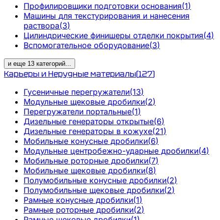
Профилировщики подготовки основания
(
1
)
Машины для текстурирования и нанесения
раствора
(
3
)
Цилиндрические финишеры отделки покрытия
(
4
)
Вспомогательное оборудование
(
3
)
и еще
13
категорий
...
Карьеры и Нерудные материалы
(
127
)
Гусеничные перегружатели
(
13
)
Модульные щековые дробилки
(
2
)
Перегружатели портальные
(
1
)
Дизельные генераторы открытые
(
6
)
Дизельные генераторы в кожухе
(
21
)
Мобильные конусные дробилки
(
6
)
Модульные центробежно-ударные дробилки
(
4
)
Мобильные роторные дробилки
(
7
)
Мобильные щековые дробилки
(
8
)
Полумобильные конусные дробилки
(
2
)
Полумобильные щековые дробилки
(
2
)
Рамные конусные дробилки
(
1
)
Рамные роторные дробилки
(
2
)
Рамные щековые дробилки
(
1
)