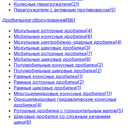
Колесные перегружатели
(
21
)
Перегружатели с активным противовесом
(
5
)
Дробильное оборудование
(
66
)
Модульные роторные дробилки
(
4
)
Мобильные конусные дробилки
(
6
)
Модульные центробежно-ударные дробилки
(
4
)
Модульные щековые дробилки
(
3
)
Мобильные роторные дробилки
(
7
)
Мобильные щековые дробилки
(
8
)
Полумобильные конусные дробилки
(
2
)
Полумобильные щековые дробилки
(
2
)
Рамные конусные дробилки
(
1
)
Рамные роторные дробилки
(
2
)
Рамные щековые дробилки
(
1
)
Многоцилиндровые конусные дробилки
(
11
)
Одноцилиндровые гидравлические конусные
дробилки
(
4
)
Роторные дробилки с горизонтальным валом
(
5
)
Щековые дробилки со сложным качанием
щеки
(
6
)