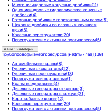
Многоцилиндровые конусные дробилки
(
11
)
Одноцилиндровые гидравлические конусные
дробилки
(
4
)
Роторные дробилки с горизонтальным валом
(
5
)
Щековые дробилки со сложным качанием
щеки
(
6
)
Колесные перегружатели
(
20
)
Перегружатели с активным противовесом
(
5
)
и еще
16
категорий
...
Трубопроводы энергоресурсов (нефть / газ)
(
109
)
Автомобильные краны
(
8
)
Гусеничные экскаваторы
(
22
)
Гусеничные перегружатели
(
13
)
Перегружатели портальные
(
1
)
Краны вседорожные
(
4
)
Дизельные генераторы открытые
(
3
)
Дизельные генераторы в кожухе
(
21
)
Короткобазные краны
(
12
)
Колесные перегружатели
(
20
)
Перегружатели с активным противовесом
(
5
)