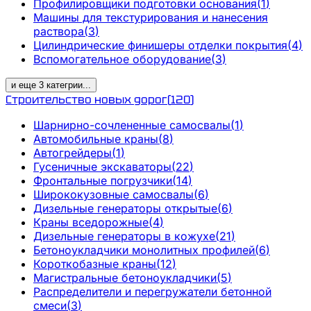
Профилировщики подготовки основания
(
1
)
Машины для текстурирования и нанесения
раствора
(
3
)
Цилиндрические финишеры отделки покрытия
(
4
)
Вспомогательное оборудование
(
3
)
и еще
3
категрии
...
Строительство новых дорог
(
120
)
Шарнирно-сочлененные самосвалы
(
1
)
Автомобильные краны
(
8
)
Автогрейдеры
(
1
)
Гусеничные экскаваторы
(
22
)
Фронтальные погрузчики
(
14
)
Ширококузовные самосвалы
(
6
)
Дизельные генераторы открытые
(
6
)
Краны вседорожные
(
4
)
Дизельные генераторы в кожухе
(
21
)
Бетоноукладчики монолитных профилей
(
6
)
Короткобазные краны
(
12
)
Магистральные бетоноукладчики
(
5
)
Распределители и перегружатели бетонной
смеси
(
3
)