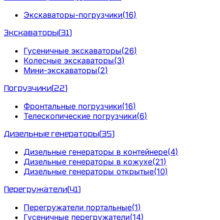
Экскаваторы-погрузчики
(
16
)
Экскаваторы
(
31
)
Гусеничные экскаваторы
(
26
)
Колесные экскаваторы
(
3
)
Мини-экскаваторы
(
2
)
Погрузчики
(
22
)
Фронтальные погрузчики
(
16
)
Телескопические погрузчики
(
6
)
Дизельные генераторы
(
35
)
Дизельные генераторы в контейнере
(
4
)
Дизельные генераторы в кожухе
(
21
)
Дизельные генераторы открытые
(
10
)
Перегружатели
(
41
)
Перегружатели портальные
(
1
)
Гусеничные перегружатели
(
14
)