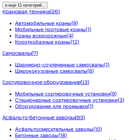
и еще
11
категорий
...
Крановая техника
(
26
)
Автомобильные краны
(
9
)
Мобильные портовые краны
(
1
)
Краны вседорожные
(
4
)
Короткобазные краны
(
12
)
Самосвалы
(
7
)
Шарнирно-сочлененные самосвалы
(
1
)
Ширококузовные самосвалы
(
6
)
Сортировочное оборудование
(
13
)
Мобильные сортировочные установки
(
9
)
Стационарные сортировочные установки
(
3
)
Оборудование для промывки
(
1
)
Асфальто-бетонные заводы
(
83
)
Асфальтосмесительные заводы
(
10
)
Бетонные заводы
(
18
)