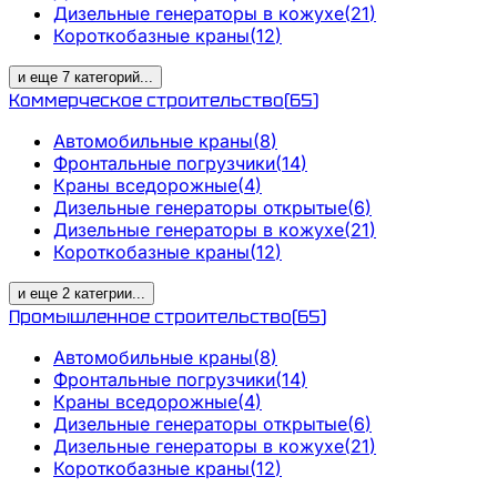
Дизельные генераторы в кожухе
(
21
)
Короткобазные краны
(
12
)
и еще
7
категорий
...
Коммерческое строительство
(
65
)
Автомобильные краны
(
8
)
Фронтальные погрузчики
(
14
)
Краны вседорожные
(
4
)
Дизельные генераторы открытые
(
6
)
Дизельные генераторы в кожухе
(
21
)
Короткобазные краны
(
12
)
и еще
2
категрии
...
Промышленное строительство
(
65
)
Автомобильные краны
(
8
)
Фронтальные погрузчики
(
14
)
Краны вседорожные
(
4
)
Дизельные генераторы открытые
(
6
)
Дизельные генераторы в кожухе
(
21
)
Короткобазные краны
(
12
)