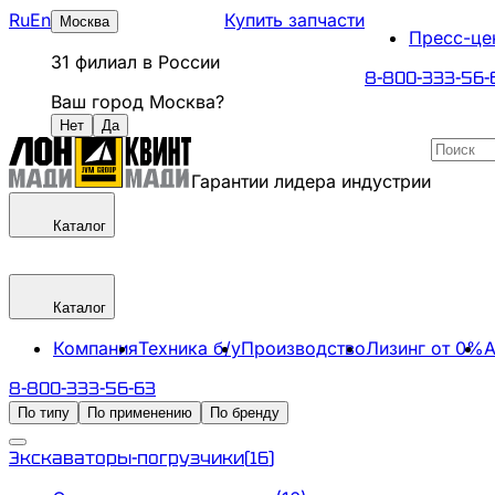
Ru
En
Купить запчасти
Москва
Пресс-це
31
филиал
в России
8-800-333-56-
Ваш город
Москва
?
Нет
Да
Гарантии лидера индустрии
Каталог
Каталог
Компания
Техника б/у
Производство
Лизинг от 0%
А
8-800-333-56-63
По типу
По применению
По бренду
Экскаваторы-погрузчики
(
16
)