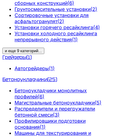
сборных конструкций
(
6
)
Грунтосмесительные установки
(
2
)
Сортировочные установки для
асфальтогранулят
(
2
)
Установки горячего ресайклинга
(
4
)
Установки холодного ресайклинга
непрерывного действия
(
1
)
и еще
9
категорий
...
Грейдеры
(
1
)
Автогрейдеры
(
1
)
Бетоноукладчики
(
25
)
Бетоноукладчики монолитных
профилей
(
6
)
Магистральные бетоноукладчики
(
5
)
Распределители и перегружатели
бетонной смеси
(
3
)
Профилировщики подготовки
основания
(
1
)
Машины для текстурирования и