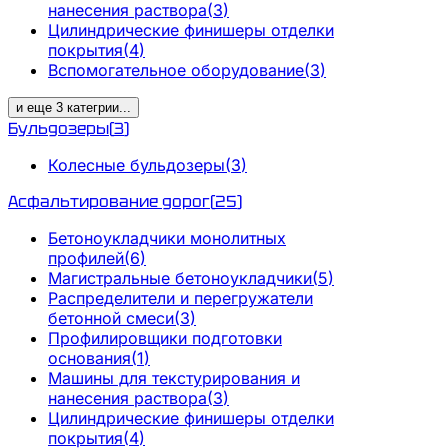
нанесения раствора
(
3
)
Цилиндрические финишеры отделки
покрытия
(
4
)
Вспомогательное оборудование
(
3
)
и еще
3
категрии
...
Бульдозеры
(
3
)
Колесные бульдозеры
(
3
)
Асфальтирование дорог
(
25
)
Бетоноукладчики монолитных
профилей
(
6
)
Магистральные бетоноукладчики
(
5
)
Распределители и перегружатели
бетонной смеси
(
3
)
Профилировщики подготовки
основания
(
1
)
Машины для текстурирования и
нанесения раствора
(
3
)
Цилиндрические финишеры отделки
покрытия
(
4
)