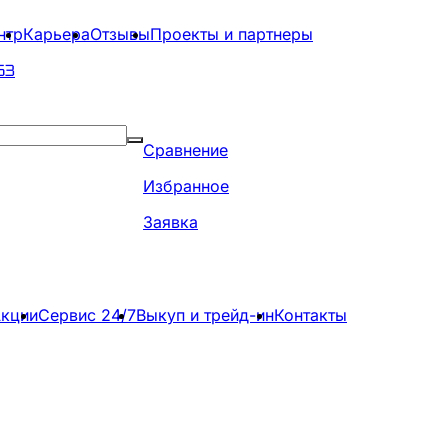
нтр
Карьера
Отзывы
Проекты и партнеры
63
Сравнение
Избранное
Заявка
кции
Сервис 24/7
Выкуп и трейд-ин
Контакты