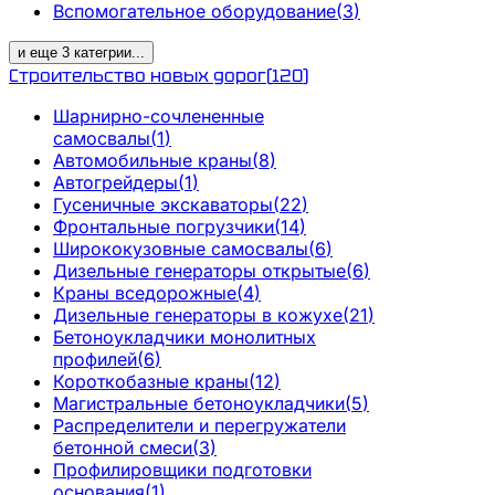
Вспомогательное оборудование
(
3
)
и еще
3
категрии
...
Строительство новых дорог
(
120
)
Шарнирно-сочлененные
самосвалы
(
1
)
Автомобильные краны
(
8
)
Автогрейдеры
(
1
)
Гусеничные экскаваторы
(
22
)
Фронтальные погрузчики
(
14
)
Ширококузовные самосвалы
(
6
)
Дизельные генераторы открытые
(
6
)
Краны вседорожные
(
4
)
Дизельные генераторы в кожухе
(
21
)
Бетоноукладчики монолитных
профилей
(
6
)
Короткобазные краны
(
12
)
Магистральные бетоноукладчики
(
5
)
Распределители и перегружатели
бетонной смеси
(
3
)
Профилировщики подготовки
основания
(
1
)