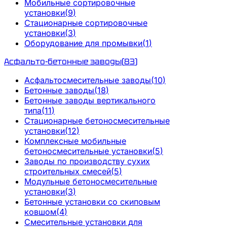
Мобильные сортировочные
установки
(
9
)
Стационарные сортировочные
установки
(
3
)
Оборудование для промывки
(
1
)
Асфальто-бетонные заводы
(
83
)
Асфальтосмесительные заводы
(
10
)
Бетонные заводы
(
18
)
Бетонные заводы вертикального
типа
(
11
)
Стационарные бетоносмесительные
установки
(
12
)
Комплексные мобильные
бетоносмесительные установки
(
5
)
Заводы по производству сухих
строительных смесей
(
5
)
Модульные бетоносмесительные
установки
(
3
)
Бетонные установки со скиповым
ковшом
(
4
)
Смесительные установки для