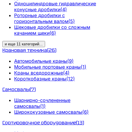
Одноцилиндровые гидравлические
конусные дробилки
(
4
)
Роторные дробилки с
горизонтальным валом
(
5
)
Щековые дробилки со сложным
качанием щеки
(
6
)
и еще
11
категорий
...
Крановая техника
(
26
)
Автомобильные краны
(
9
)
Мобильные портовые краны
(
1
)
Краны вседорожные
(
4
)
Короткобазные краны
(
12
)
Самосвалы
(
7
)
Шарнирно-сочлененные
самосвалы
(
1
)
Ширококузовные самосвалы
(
6
)
Сортировочное оборудование
(
13
)