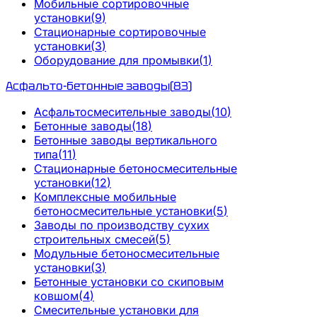
Мобильные сортировочные
установки
(
9
)
Стационарные сортировочные
установки
(
3
)
Оборудование для промывки
(
1
)
Асфальто-бетонные заводы
(
83
)
Асфальтосмесительные заводы
(
10
)
Бетонные заводы
(
18
)
Бетонные заводы вертикального
типа
(
11
)
Стационарные бетоносмесительные
установки
(
12
)
Комплексные мобильные
бетоносмесительные установки
(
5
)
Заводы по производству сухих
строительных смесей
(
5
)
Модульные бетоносмесительные
установки
(
3
)
Бетонные установки со скиповым
ковшом
(
4
)
Смесительные установки для