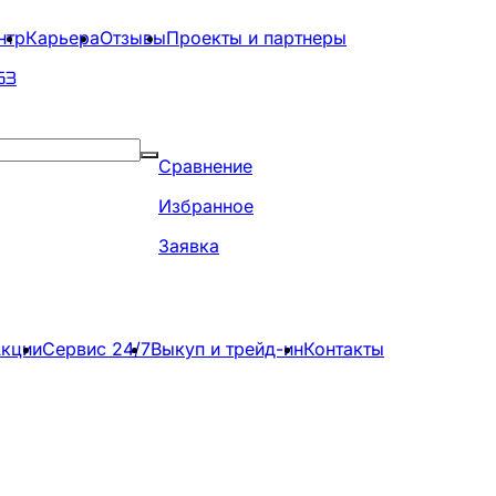
нтр
Карьера
Отзывы
Проекты и партнеры
63
Сравнение
Избранное
Заявка
кции
Сервис 24/7
Выкуп и трейд-ин
Контакты