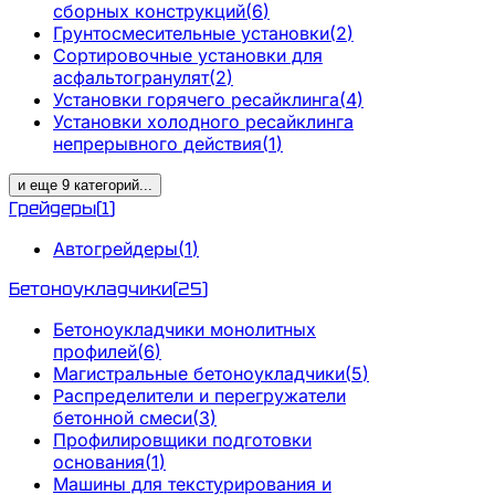
сборных конструкций
(
6
)
Грунтосмесительные установки
(
2
)
Сортировочные установки для
асфальтогранулят
(
2
)
Установки горячего ресайклинга
(
4
)
Установки холодного ресайклинга
непрерывного действия
(
1
)
и еще
9
категорий
...
Грейдеры
(
1
)
Автогрейдеры
(
1
)
Бетоноукладчики
(
25
)
Бетоноукладчики монолитных
профилей
(
6
)
Магистральные бетоноукладчики
(
5
)
Распределители и перегружатели
бетонной смеси
(
3
)
Профилировщики подготовки
основания
(
1
)
Машины для текстурирования и