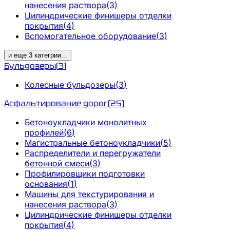
нанесения раствора
(
3
)
Цилиндрические финишеры отделки
покрытия
(
4
)
Вспомогательное оборудование
(
3
)
и еще
3
категрии
...
Бульдозеры
(
3
)
Колесные бульдозеры
(
3
)
Асфальтирование дорог
(
25
)
Бетоноукладчики монолитных
профилей
(
6
)
Магистральные бетоноукладчики
(
5
)
Распределители и перегружатели
бетонной смеси
(
3
)
Профилировщики подготовки
основания
(
1
)
Машины для текстурирования и
нанесения раствора
(
3
)
Цилиндрические финишеры отделки
покрытия
(
4
)