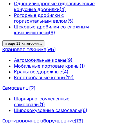
Одноцилиндровые гидравлические
конусные дробилки
(
4
)
Роторные дробилки с
горизонтальным валом
(
5
)
Щековые дробилки со сложным
качанием щеки
(
6
)
и еще
11
категорий
...
Крановая техника
(
26
)
Автомобильные краны
(
9
)
Мобильные портовые краны
(
1
)
Краны вседорожные
(
4
)
Короткобазные краны
(
12
)
Самосвалы
(
7
)
Шарнирно-сочлененные
самосвалы
(
1
)
Ширококузовные самосвалы
(
6
)
Сортировочное оборудование
(
13
)