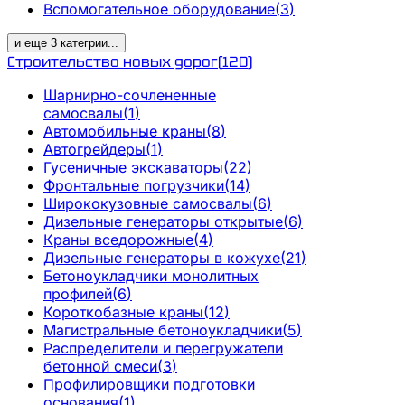
Вспомогательное оборудование
(
3
)
и еще
3
категрии
...
Строительство новых дорог
(
120
)
Шарнирно-сочлененные
самосвалы
(
1
)
Автомобильные краны
(
8
)
Автогрейдеры
(
1
)
Гусеничные экскаваторы
(
22
)
Фронтальные погрузчики
(
14
)
Ширококузовные самосвалы
(
6
)
Дизельные генераторы открытые
(
6
)
Краны вседорожные
(
4
)
Дизельные генераторы в кожухе
(
21
)
Бетоноукладчики монолитных
профилей
(
6
)
Короткобазные краны
(
12
)
Магистральные бетоноукладчики
(
5
)
Распределители и перегружатели
бетонной смеси
(
3
)
Профилировщики подготовки
основания
(
1
)