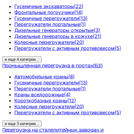
Гусеничные экскаваторы
(
22
)
Фронтальные погрузчики
(
14
)
Гусеничные перегружатели
(
13
)
Перегружатели портальные
(
1
)
Дизельные генераторы открытые
(
3
)
Дизельные генераторы в кожухе
(
21
)
Колесные перегружатели
(
20
)
Перегружатели с активным противовесом
(
5
)
и еще
4
категрии
...
Промышленная перегрузка в портах
(
63
)
Автомобильные краны
(
8
)
Гусеничные перегружатели
(
13
)
Перегружатели портальные
(
1
)
Краны вседорожные
(
4
)
Короткобазные краны
(
12
)
Колесные перегружатели
(
20
)
Перегружатели с активным противовесом
(
5
)
и еще
3
категрии
...
Перегрузка на сталелитейных заводах и