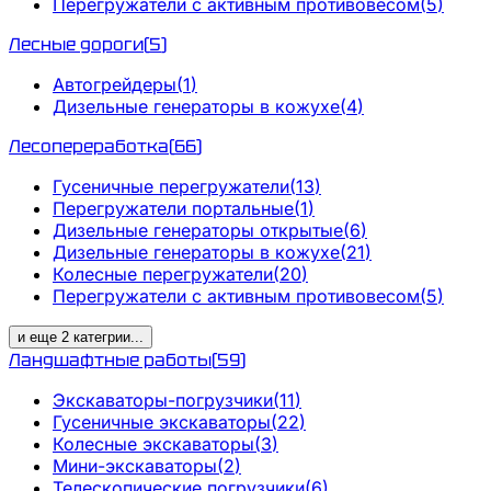
Перегружатели с активным противовесом
(
5
)
Лесные дороги
(
5
)
Автогрейдеры
(
1
)
Дизельные генераторы в кожухе
(
4
)
Лесопереработка
(
66
)
Гусеничные перегружатели
(
13
)
Перегружатели портальные
(
1
)
Дизельные генераторы открытые
(
6
)
Дизельные генераторы в кожухе
(
21
)
Колесные перегружатели
(
20
)
Перегружатели с активным противовесом
(
5
)
и еще
2
категрии
...
Ландшафтные работы
(
59
)
Экскаваторы-погрузчики
(
11
)
Гусеничные экскаваторы
(
22
)
Колесные экскаваторы
(
3
)
Мини-экскаваторы
(
2
)
Телескопические погрузчики
(
6
)