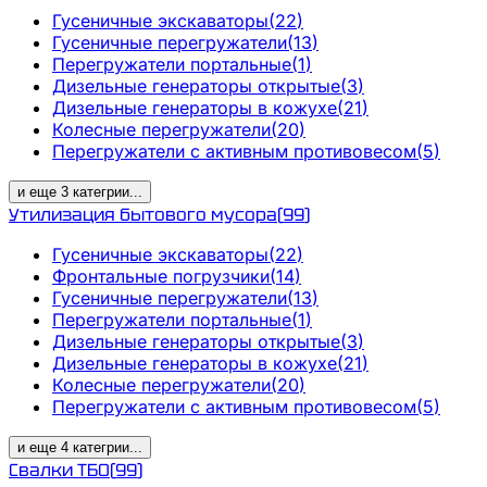
Гусеничные экскаваторы
(
22
)
Гусеничные перегружатели
(
13
)
Перегружатели портальные
(
1
)
Дизельные генераторы открытые
(
3
)
Дизельные генераторы в кожухе
(
21
)
Колесные перегружатели
(
20
)
Перегружатели с активным противовесом
(
5
)
и еще
3
категрии
...
Утилизация бытового мусора
(
99
)
Гусеничные экскаваторы
(
22
)
Фронтальные погрузчики
(
14
)
Гусеничные перегружатели
(
13
)
Перегружатели портальные
(
1
)
Дизельные генераторы открытые
(
3
)
Дизельные генераторы в кожухе
(
21
)
Колесные перегружатели
(
20
)
Перегружатели с активным противовесом
(
5
)
и еще
4
категрии
...
Свалки ТБО
(
99
)