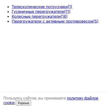
Телескопические погрузчики
(
1
)
Гусеничные перегружатели
(
11
)
Колесные перегружатели
(
16
)
Перегружатели с активным противовесом
(
5
)
Пользуясь сайтом, вы принимаете
политику файлов
cookie
.
Хорошо