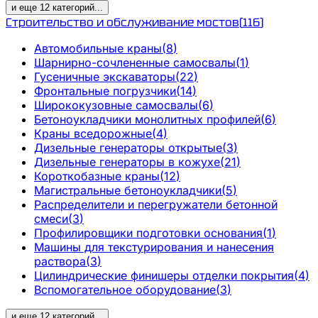
и еще
12
категорий
...
Строительство и обслуживание мостов
(
116
)
Автомобильные краны
(
8
)
Шарнирно-сочлененные самосвалы
(
1
)
Гусеничные экскаваторы
(
22
)
Фронтальные погрузчики
(
14
)
Ширококузовные самосвалы
(
6
)
Бетоноукладчики монолитных профилей
(
6
)
Краны вседорожные
(
4
)
Дизельные генераторы открытые
(
3
)
Дизельные генераторы в кожухе
(
21
)
Короткобазные краны
(
12
)
Магистральные бетоноукладчики
(
5
)
Распределители и перегружатели бетонной
смеси
(
3
)
Профилировщики подготовки основания
(
1
)
Машины для текстурирования и нанесения
раствора
(
3
)
Цилиндрические финишеры отделки покрытия
(
4
)
Вспомогательное оборудование
(
3
)
и еще
12
категорий
...