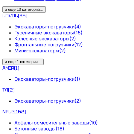
и еще
10
категорий
...
LOVOL
(
35
)
Экскаваторы-погрузчики
(
4
)
Гусеничные экскаваторы
(
15
)
Колесные экскаваторы
(
2
)
Фронтальные погрузчики
(
12
)
Мини-экскаваторы
(
2
)
и еще
1
категория
...
AMIR
(
1
)
Экскаваторы-погрузчики
(
1
)
ТЛ
(
2
)
Экскаваторы-погрузчики
(
2
)
NFLG
(
162
)
Асфальтосмесительные заводы
(
10
)
Бетонные заводы
(
18
)