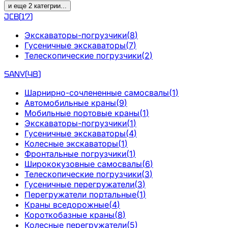
и еще
2
категрии
...
JCB
(
17
)
Экскаваторы-погрузчики
(
8
)
Гусеничные экскаваторы
(
7
)
Телескопические погрузчики
(
2
)
SANY
(
48
)
Шарнирно-сочлененные самосвалы
(
1
)
Автомобильные краны
(
9
)
Мобильные портовые краны
(
1
)
Экскаваторы-погрузчики
(
1
)
Гусеничные экскаваторы
(
4
)
Колесные экскаваторы
(
1
)
Фронтальные погрузчики
(
1
)
Ширококузовные самосвалы
(
6
)
Телескопические погрузчики
(
3
)
Гусеничные перегружатели
(
3
)
Перегружатели портальные
(
1
)
Краны вседорожные
(
4
)
Короткобазные краны
(
8
)
Колесные перегружатели
(
5
)