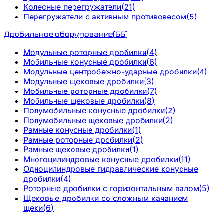
Колесные перегружатели
(
21
)
Перегружатели с активным противовесом
(
5
)
Дробильное оборудование
(
66
)
Модульные роторные дробилки
(
4
)
Мобильные конусные дробилки
(
6
)
Модульные центробежно-ударные дробилки
(
4
)
Модульные щековые дробилки
(
3
)
Мобильные роторные дробилки
(
7
)
Мобильные щековые дробилки
(
8
)
Полумобильные конусные дробилки
(
2
)
Полумобильные щековые дробилки
(
2
)
Рамные конусные дробилки
(
1
)
Рамные роторные дробилки
(
2
)
Рамные щековые дробилки
(
1
)
Многоцилиндровые конусные дробилки
(
11
)
Одноцилиндровые гидравлические конусные
дробилки
(
4
)
Роторные дробилки с горизонтальным валом
(
5
)
Щековые дробилки со сложным качанием
щеки
(
6
)