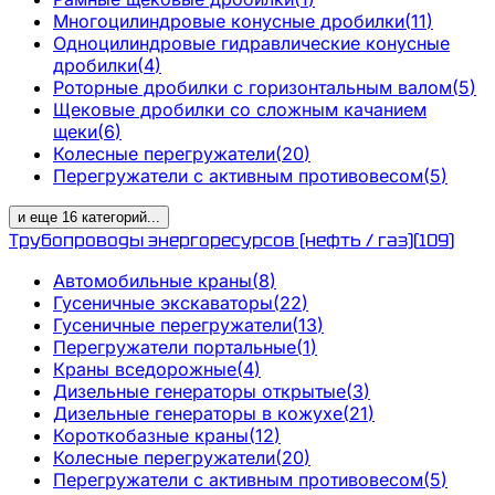
Многоцилиндровые конусные дробилки
(
11
)
Одноцилиндровые гидравлические конусные
дробилки
(
4
)
Роторные дробилки с горизонтальным валом
(
5
)
Щековые дробилки со сложным качанием
щеки
(
6
)
Колесные перегружатели
(
20
)
Перегружатели с активным противовесом
(
5
)
и еще
16
категорий
...
Трубопроводы энергоресурсов (нефть / газ)
(
109
)
Автомобильные краны
(
8
)
Гусеничные экскаваторы
(
22
)
Гусеничные перегружатели
(
13
)
Перегружатели портальные
(
1
)
Краны вседорожные
(
4
)
Дизельные генераторы открытые
(
3
)
Дизельные генераторы в кожухе
(
21
)
Короткобазные краны
(
12
)
Колесные перегружатели
(
20
)
Перегружатели с активным противовесом
(
5
)