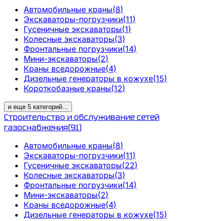
Автомобильные краны
(
8
)
Экскаваторы-погрузчики
(
11
)
Гусеничные экскаваторы
(
1
)
Колесные экскаваторы
(
3
)
Фронтальные погрузчики
(
14
)
Мини-экскаваторы
(
2
)
Краны вседорожные
(
4
)
Дизельные генераторы в кожухе
(
15
)
Короткобазные краны
(
12
)
и еще
5
категорий
...
Строительство и обслуживание сетей
газоснабжения
(
91
)
Автомобильные краны
(
8
)
Экскаваторы-погрузчики
(
11
)
Гусеничные экскаваторы
(
22
)
Колесные экскаваторы
(
3
)
Фронтальные погрузчики
(
14
)
Мини-экскаваторы
(
2
)
Краны вседорожные
(
4
)
Дизельные генераторы в кожухе
(
15
)