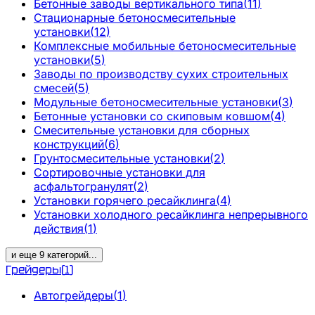
Бетонные заводы вертикального типа
(
11
)
Стационарные бетоносмесительные
установки
(
12
)
Комплексные мобильные бетоносмесительные
установки
(
5
)
Заводы по производству сухих строительных
смесей
(
5
)
Модульные бетоносмесительные установки
(
3
)
Бетонные установки со скиповым ковшом
(
4
)
Смесительные установки для сборных
конструкций
(
6
)
Грунтосмесительные установки
(
2
)
Сортировочные установки для
асфальтогранулят
(
2
)
Установки горячего ресайклинга
(
4
)
Установки холодного ресайклинга непрерывного
действия
(
1
)
и еще
9
категорий
...
Грейдеры
(
1
)
Автогрейдеры
(
1
)