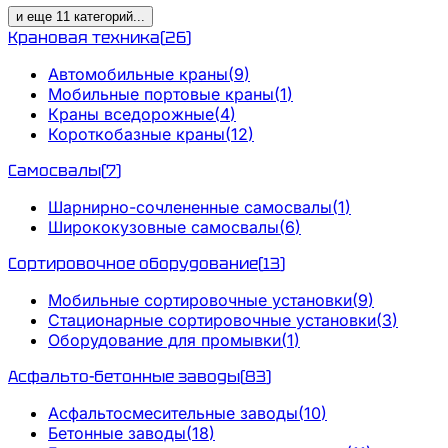
и еще
11
категорий
...
Крановая техника
(
26
)
Автомобильные краны
(
9
)
Мобильные портовые краны
(
1
)
Краны вседорожные
(
4
)
Короткобазные краны
(
12
)
Самосвалы
(
7
)
Шарнирно-сочлененные самосвалы
(
1
)
Ширококузовные самосвалы
(
6
)
Сортировочное оборудование
(
13
)
Мобильные сортировочные установки
(
9
)
Стационарные сортировочные установки
(
3
)
Оборудование для промывки
(
1
)
Асфальто-бетонные заводы
(
83
)
Асфальтосмесительные заводы
(
10
)
Бетонные заводы
(
18
)