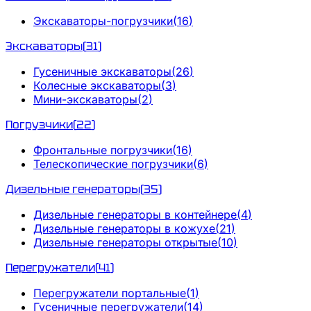
Экскаваторы-погрузчики
(
16
)
Экскаваторы
(
31
)
Гусеничные экскаваторы
(
26
)
Колесные экскаваторы
(
3
)
Мини-экскаваторы
(
2
)
Погрузчики
(
22
)
Фронтальные погрузчики
(
16
)
Телескопические погрузчики
(
6
)
Дизельные генераторы
(
35
)
Дизельные генераторы в контейнере
(
4
)
Дизельные генераторы в кожухе
(
21
)
Дизельные генераторы открытые
(
10
)
Перегружатели
(
41
)
Перегружатели портальные
(
1
)
Гусеничные перегружатели
(
14
)