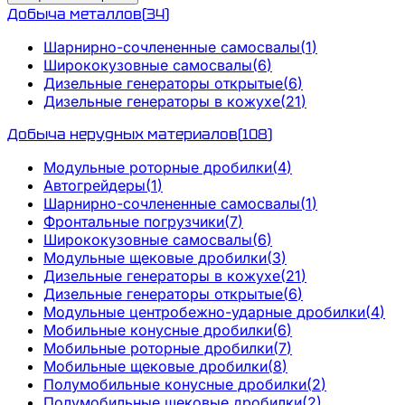
Добыча металлов
(
34
)
Шарнирно-сочлененные самосвалы
(
1
)
Ширококузовные самосвалы
(
6
)
Дизельные генераторы открытые
(
6
)
Дизельные генераторы в кожухе
(
21
)
Добыча нерудных материалов
(
108
)
Модульные роторные дробилки
(
4
)
Автогрейдеры
(
1
)
Шарнирно-сочлененные самосвалы
(
1
)
Фронтальные погрузчики
(
7
)
Ширококузовные самосвалы
(
6
)
Модульные щековые дробилки
(
3
)
Дизельные генераторы в кожухе
(
21
)
Дизельные генераторы открытые
(
6
)
Модульные центробежно-ударные дробилки
(
4
)
Мобильные конусные дробилки
(
6
)
Мобильные роторные дробилки
(
7
)
Мобильные щековые дробилки
(
8
)
Полумобильные конусные дробилки
(
2
)
Полумобильные щековые дробилки
(
2
)