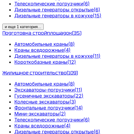
Телескопические погрузчики
(
6
)
Дизельные генераторы открытые
(
6
)
Дизельные генераторы в кожухе
(
15
)
и еще
1
категория
...
Подготовка стройплощадок
(
35
)
Автомобильные краны
(
8
)
Краны вседорожные
(
4
)
Дизельные генераторы в кожухе
(
11
)
Короткобазные краны
(
12
)
Жилищное строительство
(
109
)
Автомобильные краны
(
8
)
Экскаваторы-погрузчики
(
11
)
Гусеничные экскаваторы
(
22
)
Колесные экскаваторы
(
3
)
Фронтальные погрузчики
(
14
)
Мини-экскаваторы
(
2
)
Телескопические погрузчики
(
6
)
Краны вседорожные
(
4
)
Дизельные генераторы открытые
(
6
)