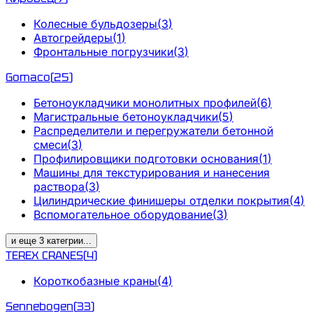
Колесные бульдозеры
(
3
)
Автогрейдеры
(
1
)
Фронтальные погрузчики
(
3
)
Gomaco
(
25
)
Бетоноукладчики монолитных профилей
(
6
)
Магистральные бетоноукладчики
(
5
)
Распределители и перегружатели бетонной
смеси
(
3
)
Профилировщики подготовки основания
(
1
)
Машины для текстурирования и нанесения
раствора
(
3
)
Цилиндрические финишеры отделки покрытия
(
4
)
Вспомогательное оборудование
(
3
)
и еще
3
категрии
...
TEREX CRANES
(
4
)
Короткобазные краны
(
4
)
Sennebogen
(
33
)