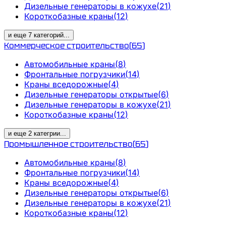
Дизельные генераторы в кожухе
(
21
)
Короткобазные краны
(
12
)
и еще
7
категорий
...
Коммерческое строительство
(
65
)
Автомобильные краны
(
8
)
Фронтальные погрузчики
(
14
)
Краны вседорожные
(
4
)
Дизельные генераторы открытые
(
6
)
Дизельные генераторы в кожухе
(
21
)
Короткобазные краны
(
12
)
и еще
2
категрии
...
Промышленное строительство
(
65
)
Автомобильные краны
(
8
)
Фронтальные погрузчики
(
14
)
Краны вседорожные
(
4
)
Дизельные генераторы открытые
(
6
)
Дизельные генераторы в кожухе
(
21
)
Короткобазные краны
(
12
)