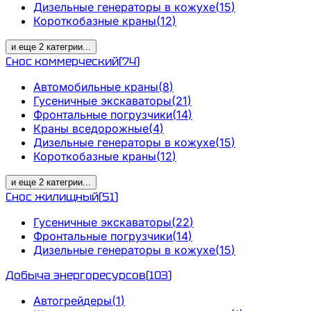
Дизельные генераторы в кожухе
(
15
)
Короткобазные краны
(
12
)
и еще
2
категрии
...
Снос коммерческий
(
74
)
Автомобильные краны
(
8
)
Гусеничные экскаваторы
(
21
)
Фронтальные погрузчики
(
14
)
Краны вседорожные
(
4
)
Дизельные генераторы в кожухе
(
15
)
Короткобазные краны
(
12
)
и еще
2
категрии
...
Снос жилищный
(
51
)
Гусеничные экскаваторы
(
22
)
Фронтальные погрузчики
(
14
)
Дизельные генераторы в кожухе
(
15
)
Добыча энергоресурсов
(
103
)
Автогрейдеры
(
1
)