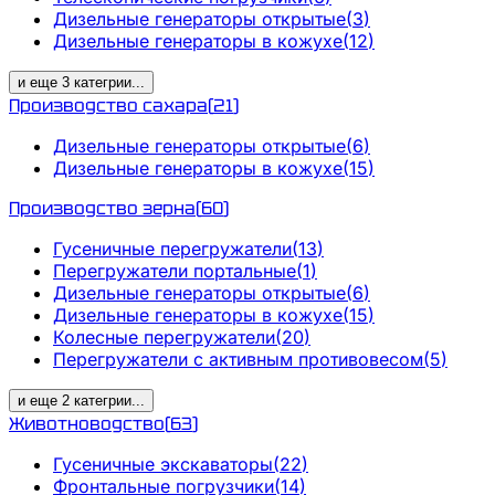
Дизельные генераторы открытые
(
3
)
Дизельные генераторы в кожухе
(
12
)
и еще
3
категрии
...
Производство сахара
(
21
)
Дизельные генераторы открытые
(
6
)
Дизельные генераторы в кожухе
(
15
)
Производство зерна
(
60
)
Гусеничные перегружатели
(
13
)
Перегружатели портальные
(
1
)
Дизельные генераторы открытые
(
6
)
Дизельные генераторы в кожухе
(
15
)
Колесные перегружатели
(
20
)
Перегружатели с активным противовесом
(
5
)
и еще
2
категрии
...
Животноводство
(
63
)
Гусеничные экскаваторы
(
22
)
Фронтальные погрузчики
(
14
)