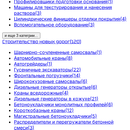
Профилировщики подготовки основания
(
1
)
Машины для текстурирования и нанесения
раствора
(
3
)
Цилиндрические финишеры отделки покрытия
(
4
)
Вспомогательное оборудование
(
3
)
и еще
3
категрии
...
Строительство новых дорог
(
120
)
Шарнирно-сочлененные самосвалы
(
1
)
Автомобильные краны
(
8
)
Автогрейдеры
(
1
)
Гусеничные экскаваторы
(
22
)
Фронтальные погрузчики
(
14
)
Ширококузовные самосвалы
(
6
)
Дизельные генераторы открытые
(
6
)
Краны вседорожные
(
4
)
Дизельные генераторы в кожухе
(
21
)
Бетоноукладчики монолитных профилей
(
6
)
Короткобазные краны
(
12
)
Магистральные бетоноукладчики
(
5
)
Распределители и перегружатели бетонной
смеси
(
3
)