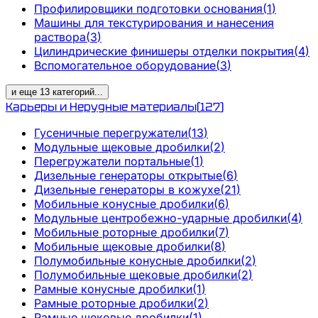
Профилировщики подготовки основания
(
1
)
Машины для текстурирования и нанесения
раствора
(
3
)
Цилиндрические финишеры отделки покрытия
(
4
)
Вспомогательное оборудование
(
3
)
и еще
13
категорий
...
Карьеры и Нерудные материалы
(
127
)
Гусеничные перегружатели
(
13
)
Модульные щековые дробилки
(
2
)
Перегружатели портальные
(
1
)
Дизельные генераторы открытые
(
6
)
Дизельные генераторы в кожухе
(
21
)
Мобильные конусные дробилки
(
6
)
Модульные центробежно-ударные дробилки
(
4
)
Мобильные роторные дробилки
(
7
)
Мобильные щековые дробилки
(
8
)
Полумобильные конусные дробилки
(
2
)
Полумобильные щековые дробилки
(
2
)
Рамные конусные дробилки
(
1
)
Рамные роторные дробилки
(
2
)
Рамные щековые дробилки
(
1
)