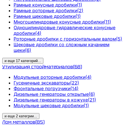
Рамные конусные дробилки
(
1
)
Рамные роторные дробилки
(
2
)
Рамные щековые дробилки
(
1
)
Многоцилиндровые конусные дробилки
(
11
)
Одноцилиндровые гидравлические конусные
дробилки
(
4
)
Роторные дробилки с горизонтальным валом
(
5
)
Щековые дробилки со сложным качанием
щеки
(
6
)
и еще
17
категорий
...
Утилизация стройматериалов
(
68
)
Модульные роторные дробилки
(
4
)
Гусеничные экскаваторы
(
22
)
Фронтальные погрузчики
(
14
)
Дизельные генераторы открытые
(
6
)
Дизельные генераторы в кожухе
(
21
)
Модульные щековые дробилки
(
1
)
и еще
2
категрии
...
Лом металлов
(
85
)