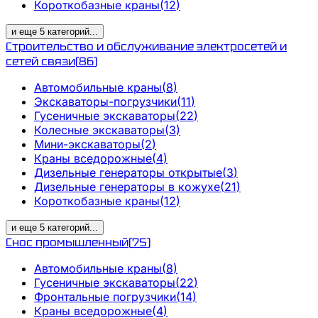
Короткобазные краны
(
12
)
и еще
5
категорий
...
Строительство и обслуживание электросетей и
сетей связи
(
86
)
Автомобильные краны
(
8
)
Экскаваторы-погрузчики
(
11
)
Гусеничные экскаваторы
(
22
)
Колесные экскаваторы
(
3
)
Мини-экскаваторы
(
2
)
Краны вседорожные
(
4
)
Дизельные генераторы открытые
(
3
)
Дизельные генераторы в кожухе
(
21
)
Короткобазные краны
(
12
)
и еще
5
категорий
...
Снос промышленный
(
75
)
Автомобильные краны
(
8
)
Гусеничные экскаваторы
(
22
)
Фронтальные погрузчики
(
14
)
Краны вседорожные
(
4
)