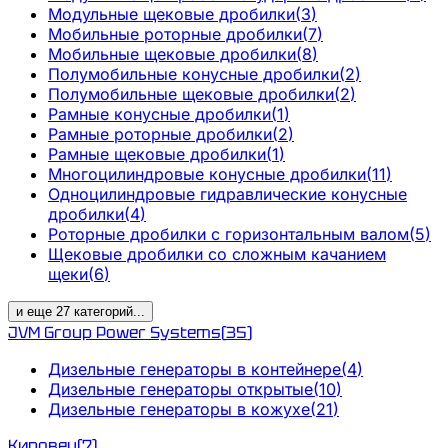
Модульные щековые дробилки
(
3
)
Мобильные роторные дробилки
(
7
)
Мобильные щековые дробилки
(
8
)
Полумобильные конусные дробилки
(
2
)
Полумобильные щековые дробилки
(
2
)
Рамные конусные дробилки
(
1
)
Рамные роторные дробилки
(
2
)
Рамные щековые дробилки
(
1
)
Многоцилиндровые конусные дробилки
(
11
)
Одноцилиндровые гидравлические конусные
дробилки
(
4
)
Роторные дробилки с горизонтальным валом
(
5
)
Щековые дробилки со сложным качанием
щеки
(
6
)
и еще
27
категорий
...
JVM Group Power Systems
(
35
)
Дизельные генераторы в контейнере
(
4
)
Дизельные генераторы открытые
(
10
)
Дизельные генераторы в кожухе
(
21
)
Кировец
(
7
)