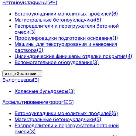
Бетоноукладчики
(
25
)
Бетоноукладчики монолитных профилей
(
6
)
Магистральные бетоноукладчики
(
5
)
Распределители и перегружатели бетонной
смеси
(
3
)
Профилировщики подготовки основания
(
1
)
Машины для текстурирования и нанесения
раствора
(
3
)
Цилиндрические финишеры отделки покрытия
(
4
)
Вспомогательное оборудование
(
3
)
и еще
3
категрии
...
Бульдозеры
(
3
)
Колесные бульдозеры
(
3
)
Асфальтирование дорог
(
25
)
Бетоноукладчики монолитных профилей
(
6
)
Магистральные бетоноукладчики
(
5
)
Распределители и перегружатели бетонной
смеси
(
3
)