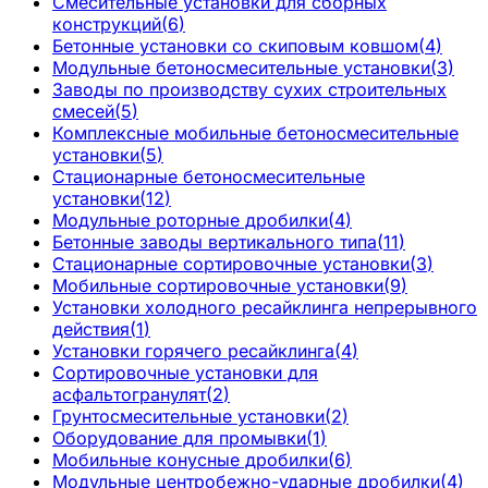
Смесительные установки для сборных
конструкций
(
6
)
Бетонные установки со скиповым ковшом
(
4
)
Модульные бетоносмесительные установки
(
3
)
Заводы по производству сухих строительных
смесей
(
5
)
Комплексные мобильные бетоносмесительные
установки
(
5
)
Стационарные бетоносмесительные
установки
(
12
)
Модульные роторные дробилки
(
4
)
Бетонные заводы вертикального типа
(
11
)
Стационарные сортировочные установки
(
3
)
Мобильные сортировочные установки
(
9
)
Установки холодного ресайклинга непрерывного
действия
(
1
)
Установки горячего ресайклинга
(
4
)
Сортировочные установки для
асфальтогранулят
(
2
)
Грунтосмесительные установки
(
2
)
Оборудование для промывки
(
1
)
Мобильные конусные дробилки
(
6
)
Модульные центробежно-ударные дробилки
(
4
)