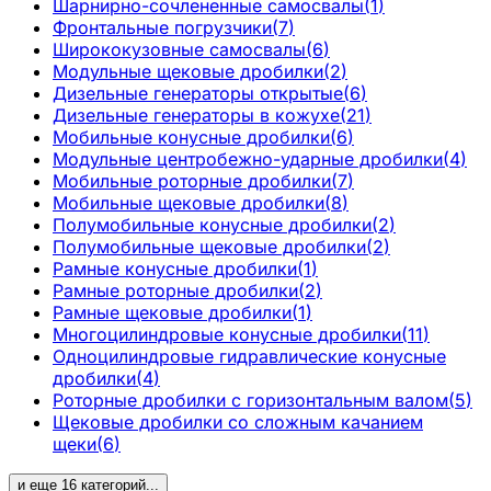
Шарнирно-сочлененные самосвалы
(
1
)
Фронтальные погрузчики
(
7
)
Ширококузовные самосвалы
(
6
)
Модульные щековые дробилки
(
2
)
Дизельные генераторы открытые
(
6
)
Дизельные генераторы в кожухе
(
21
)
Мобильные конусные дробилки
(
6
)
Модульные центробежно-ударные дробилки
(
4
)
Мобильные роторные дробилки
(
7
)
Мобильные щековые дробилки
(
8
)
Полумобильные конусные дробилки
(
2
)
Полумобильные щековые дробилки
(
2
)
Рамные конусные дробилки
(
1
)
Рамные роторные дробилки
(
2
)
Рамные щековые дробилки
(
1
)
Многоцилиндровые конусные дробилки
(
11
)
Одноцилиндровые гидравлические конусные
дробилки
(
4
)
Роторные дробилки с горизонтальным валом
(
5
)
Щековые дробилки со сложным качанием
щеки
(
6
)
и еще
16
категорий
...