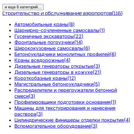
и еще
6
категорий
...
Строительство и обслуживание аэропортов
(
116
)
Автомобильные краны
(
8
)
Шарнирно-сочлененные самосвалы
(
1
)
Гусеничные экскаваторы
(
22
)
Фронтальные погрузчики
(
14
)
Ширококузовные самосвалы
(
6
)
Бетоноукладчики монолитных профилей
(
6
)
Краны вседорожные
(
4
)
Дизельные генераторы открытые
(
3
)
Дизельные генераторы в кожухе
(
21
)
Короткобазные краны
(
12
)
Магистральные бетоноукладчики
(
5
)
Распределители и перегружатели бетонной
смеси
(
3
)
Профилировщики подготовки основания
(
1
)
Машины для текстурирования и нанесения
раствора
(
3
)
Цилиндрические финишеры отделки покрытия
(
4
)
Вспомогательное оборудование
(
3
)