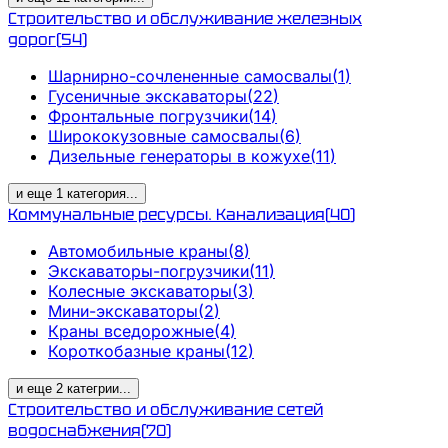
Строительство и обслуживание железных
дорог
(
54
)
Шарнирно-сочлененные самосвалы
(
1
)
Гусеничные экскаваторы
(
22
)
Фронтальные погрузчики
(
14
)
Ширококузовные самосвалы
(
6
)
Дизельные генераторы в кожухе
(
11
)
и еще
1
категория
...
Коммунальные ресурсы. Канализация
(
40
)
Автомобильные краны
(
8
)
Экскаваторы-погрузчики
(
11
)
Колесные экскаваторы
(
3
)
Мини-экскаваторы
(
2
)
Краны вседорожные
(
4
)
Короткобазные краны
(
12
)
и еще
2
категрии
...
Строительство и обслуживание сетей
водоснабжения
(
70
)