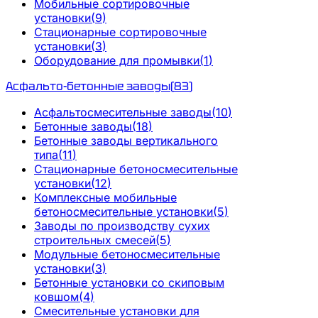
Мобильные сортировочные
установки
(
9
)
Стационарные сортировочные
установки
(
3
)
Оборудование для промывки
(
1
)
Асфальто-бетонные заводы
(
83
)
Асфальтосмесительные заводы
(
10
)
Бетонные заводы
(
18
)
Бетонные заводы вертикального
типа
(
11
)
Стационарные бетоносмесительные
установки
(
12
)
Комплексные мобильные
бетоносмесительные установки
(
5
)
Заводы по производству сухих
строительных смесей
(
5
)
Модульные бетоносмесительные
установки
(
3
)
Бетонные установки со скиповым
ковшом
(
4
)
Смесительные установки для