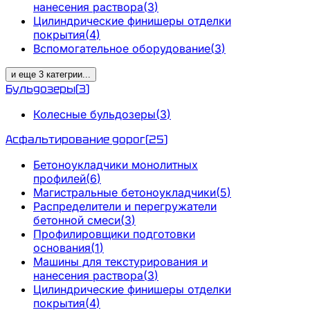
нанесения раствора
(
3
)
Цилиндрические финишеры отделки
покрытия
(
4
)
Вспомогательное оборудование
(
3
)
и еще
3
категрии
...
Бульдозеры
(
3
)
Колесные бульдозеры
(
3
)
Асфальтирование дорог
(
25
)
Бетоноукладчики монолитных
профилей
(
6
)
Магистральные бетоноукладчики
(
5
)
Распределители и перегружатели
бетонной смеси
(
3
)
Профилировщики подготовки
основания
(
1
)
Машины для текстурирования и
нанесения раствора
(
3
)
Цилиндрические финишеры отделки
покрытия
(
4
)