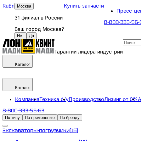
Ru
En
Купить запчасти
Москва
Пресс-це
31
филиал
в России
8-800-333-56-
Ваш город
Москва
?
Нет
Да
Гарантии лидера индустрии
Каталог
Каталог
Компания
Техника б/у
Производство
Лизинг от 0%
А
8-800-333-56-63
По типу
По применению
По бренду
Экскаваторы-погрузчики
(
16
)