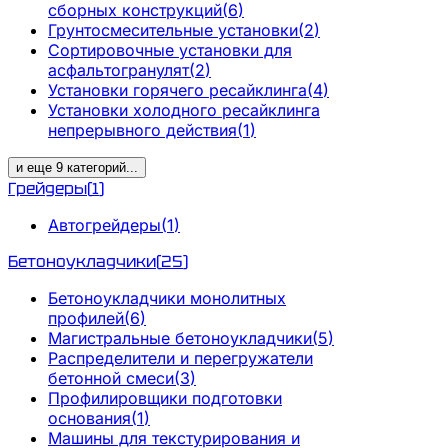
сборных конструкций
(
6
)
Грунтосмесительные установки
(
2
)
Сортировочные установки для
асфальтогранулят
(
2
)
Установки горячего ресайклинга
(
4
)
Установки холодного ресайклинга
непрерывного действия
(
1
)
и еще
9
категорий
...
Грейдеры
(
1
)
Автогрейдеры
(
1
)
Бетоноукладчики
(
25
)
Бетоноукладчики монолитных
профилей
(
6
)
Магистральные бетоноукладчики
(
5
)
Распределители и перегружатели
бетонной смеси
(
3
)
Профилировщики подготовки
основания
(
1
)
Машины для текстурирования и