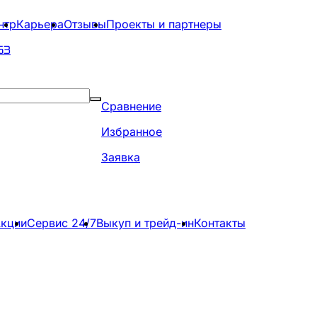
нтр
Карьера
Отзывы
Проекты и партнеры
63
Сравнение
Избранное
Заявка
кции
Сервис 24/7
Выкуп и трейд-ин
Контакты