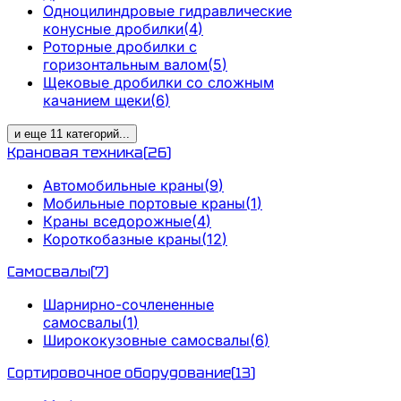
Одноцилиндровые гидравлические
конусные дробилки
(
4
)
Роторные дробилки с
горизонтальным валом
(
5
)
Щековые дробилки со сложным
качанием щеки
(
6
)
и еще
11
категорий
...
Крановая техника
(
26
)
Автомобильные краны
(
9
)
Мобильные портовые краны
(
1
)
Краны вседорожные
(
4
)
Короткобазные краны
(
12
)
Самосвалы
(
7
)
Шарнирно-сочлененные
самосвалы
(
1
)
Ширококузовные самосвалы
(
6
)
Сортировочное оборудование
(
13
)