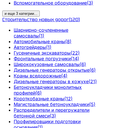
Вспомогательное оборудование
(
3
)
и еще
3
категрии
...
Строительство новых дорог
(
120
)
Шарнирно-сочлененные
самосвалы
(
1
)
Автомобильные краны
(
8
)
Автогрейдеры
(
1
)
Гусеничные экскаваторы
(
22
)
Фронтальные погрузчики
(
14
)
Ширококузовные самосвалы
(
6
)
Дизельные генераторы открытые
(
6
)
Краны вседорожные
(
4
)
Дизельные генераторы в кожухе
(
21
)
Бетоноукладчики монолитных
профилей
(
6
)
Короткобазные краны
(
12
)
Магистральные бетоноукладчики
(
5
)
Распределители и перегружатели
бетонной смеси
(
3
)
Профилировщики подготовки
основания
(
1
)