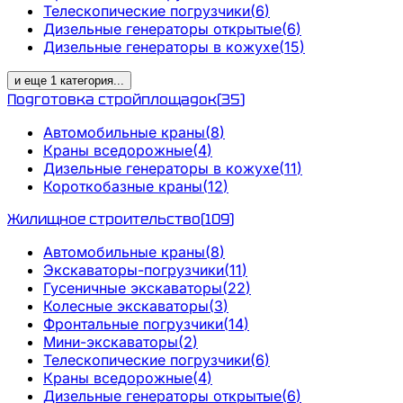
Телескопические погрузчики
(
6
)
Дизельные генераторы открытые
(
6
)
Дизельные генераторы в кожухе
(
15
)
и еще
1
категория
...
Подготовка стройплощадок
(
35
)
Автомобильные краны
(
8
)
Краны вседорожные
(
4
)
Дизельные генераторы в кожухе
(
11
)
Короткобазные краны
(
12
)
Жилищное строительство
(
109
)
Автомобильные краны
(
8
)
Экскаваторы-погрузчики
(
11
)
Гусеничные экскаваторы
(
22
)
Колесные экскаваторы
(
3
)
Фронтальные погрузчики
(
14
)
Мини-экскаваторы
(
2
)
Телескопические погрузчики
(
6
)
Краны вседорожные
(
4
)
Дизельные генераторы открытые
(
6
)