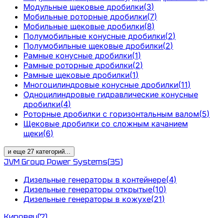
Модульные щековые дробилки
(
3
)
Мобильные роторные дробилки
(
7
)
Мобильные щековые дробилки
(
8
)
Полумобильные конусные дробилки
(
2
)
Полумобильные щековые дробилки
(
2
)
Рамные конусные дробилки
(
1
)
Рамные роторные дробилки
(
2
)
Рамные щековые дробилки
(
1
)
Многоцилиндровые конусные дробилки
(
11
)
Одноцилиндровые гидравлические конусные
дробилки
(
4
)
Роторные дробилки с горизонтальным валом
(
5
)
Щековые дробилки со сложным качанием
щеки
(
6
)
и еще
27
категорий
...
JVM Group Power Systems
(
35
)
Дизельные генераторы в контейнере
(
4
)
Дизельные генераторы открытые
(
10
)
Дизельные генераторы в кожухе
(
21
)
Кировец
(
7
)