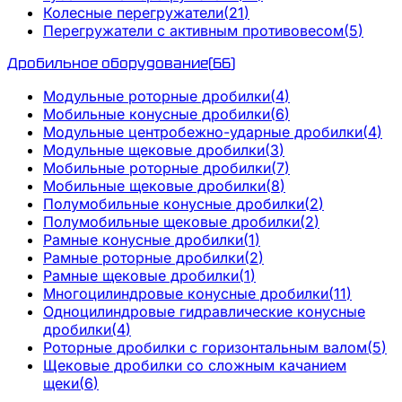
Колесные перегружатели
(
21
)
Перегружатели с активным противовесом
(
5
)
Дробильное оборудование
(
66
)
Модульные роторные дробилки
(
4
)
Мобильные конусные дробилки
(
6
)
Модульные центробежно-ударные дробилки
(
4
)
Модульные щековые дробилки
(
3
)
Мобильные роторные дробилки
(
7
)
Мобильные щековые дробилки
(
8
)
Полумобильные конусные дробилки
(
2
)
Полумобильные щековые дробилки
(
2
)
Рамные конусные дробилки
(
1
)
Рамные роторные дробилки
(
2
)
Рамные щековые дробилки
(
1
)
Многоцилиндровые конусные дробилки
(
11
)
Одноцилиндровые гидравлические конусные
дробилки
(
4
)
Роторные дробилки с горизонтальным валом
(
5
)
Щековые дробилки со сложным качанием
щеки
(
6
)