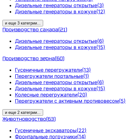
Дизельные генераторы открытые
(
3
)
Дизельные генераторы в кожухе
(
12
)
и еще
3
категрии
...
Производство сахара
(
21
)
Дизельные генераторы открытые
(
6
)
Дизельные генераторы в кожухе
(
15
)
Производство зерна
(
60
)
Гусеничные перегружатели
(
13
)
Перегружатели портальные
(
1
)
Дизельные генераторы открытые
(
6
)
Дизельные генераторы в кожухе
(
15
)
Колесные перегружатели
(
20
)
Перегружатели с активным противовесом
(
5
)
и еще
2
категрии
...
Животноводство
(
63
)
Гусеничные экскаваторы
(
22
)
Фронтальные погрузчики
(
14
)