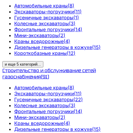
Автомобильные краны
(
8
)
Экскаваторы-погрузчики
(
11
)
Гусеничные экскаваторы
(
1
)
Колесные экскаваторы
(
3
)
Фронтальные погрузчики
(
14
)
Мини-экскаваторы
(
2
)
Краны вседорожные
(
4
)
Дизельные генераторы в кожухе
(
15
)
Короткобазные краны
(
12
)
и еще
5
категорий
...
Строительство и обслуживание сетей
газоснабжения
(
91
)
Автомобильные краны
(
8
)
Экскаваторы-погрузчики
(
11
)
Гусеничные экскаваторы
(
22
)
Колесные экскаваторы
(
3
)
Фронтальные погрузчики
(
14
)
Мини-экскаваторы
(
2
)
Краны вседорожные
(
4
)
Дизельные генераторы в кожухе
(
15
)