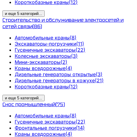
Короткобазные краны
(
12
)
и еще
5
категорий
...
Строительство и обслуживание электросетей и
сетей связи
(
86
)
Автомобильные краны
(
8
)
Экскаваторы-погрузчики
(
11
)
Гусеничные экскаваторы
(
22
)
Колесные экскаваторы
(
3
)
Мини-экскаваторы
(
2
)
Краны вседорожные
(
4
)
Дизельные генераторы открытые
(
3
)
Дизельные генераторы в кожухе
(
21
)
Короткобазные краны
(
12
)
и еще
5
категорий
...
Снос промышленный
(
75
)
Автомобильные краны
(
8
)
Гусеничные экскаваторы
(
22
)
Фронтальные погрузчики
(
14
)
Краны вседорожные
(
4
)