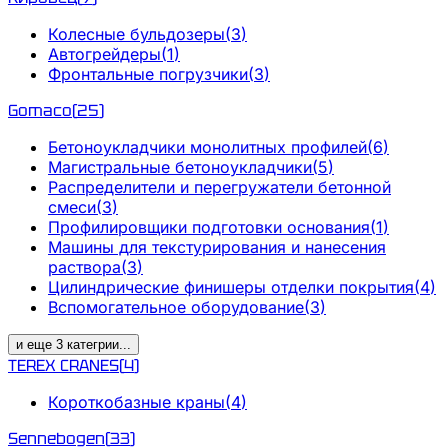
Колесные бульдозеры
(
3
)
Автогрейдеры
(
1
)
Фронтальные погрузчики
(
3
)
Gomaco
(
25
)
Бетоноукладчики монолитных профилей
(
6
)
Магистральные бетоноукладчики
(
5
)
Распределители и перегружатели бетонной
смеси
(
3
)
Профилировщики подготовки основания
(
1
)
Машины для текстурирования и нанесения
раствора
(
3
)
Цилиндрические финишеры отделки покрытия
(
4
)
Вспомогательное оборудование
(
3
)
и еще
3
категрии
...
TEREX CRANES
(
4
)
Короткобазные краны
(
4
)
Sennebogen
(
33
)