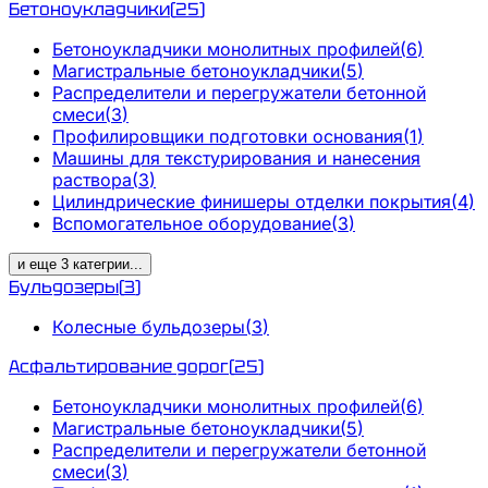
Бетоноукладчики
(
25
)
Бетоноукладчики монолитных профилей
(
6
)
Магистральные бетоноукладчики
(
5
)
Распределители и перегружатели бетонной
смеси
(
3
)
Профилировщики подготовки основания
(
1
)
Машины для текстурирования и нанесения
раствора
(
3
)
Цилиндрические финишеры отделки покрытия
(
4
)
Вспомогательное оборудование
(
3
)
и еще
3
категрии
...
Бульдозеры
(
3
)
Колесные бульдозеры
(
3
)
Асфальтирование дорог
(
25
)
Бетоноукладчики монолитных профилей
(
6
)
Магистральные бетоноукладчики
(
5
)
Распределители и перегружатели бетонной
смеси
(
3
)