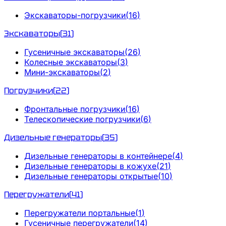
Экскаваторы-погрузчики
(
16
)
Экскаваторы
(
31
)
Гусеничные экскаваторы
(
26
)
Колесные экскаваторы
(
3
)
Мини-экскаваторы
(
2
)
Погрузчики
(
22
)
Фронтальные погрузчики
(
16
)
Телескопические погрузчики
(
6
)
Дизельные генераторы
(
35
)
Дизельные генераторы в контейнере
(
4
)
Дизельные генераторы в кожухе
(
21
)
Дизельные генераторы открытые
(
10
)
Перегружатели
(
41
)
Перегружатели портальные
(
1
)
Гусеничные перегружатели
(
14
)