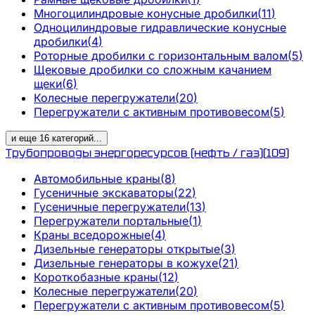
Многоцилиндровые конусные дробилки
(
11
)
Одноцилиндровые гидравлические конусные
дробилки
(
4
)
Роторные дробилки с горизонтальным валом
(
5
)
Щековые дробилки со сложным качанием
щеки
(
6
)
Колесные перегружатели
(
20
)
Перегружатели с активным противовесом
(
5
)
и еще
16
категорий
...
Трубопроводы энергоресурсов (нефть / газ)
(
109
)
Автомобильные краны
(
8
)
Гусеничные экскаваторы
(
22
)
Гусеничные перегружатели
(
13
)
Перегружатели портальные
(
1
)
Краны вседорожные
(
4
)
Дизельные генераторы открытые
(
3
)
Дизельные генераторы в кожухе
(
21
)
Короткобазные краны
(
12
)
Колесные перегружатели
(
20
)
Перегружатели с активным противовесом
(
5
)