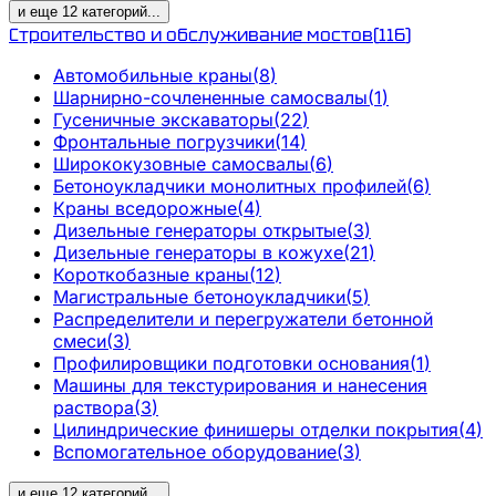
и еще
12
категорий
...
Строительство и обслуживание мостов
(
116
)
Автомобильные краны
(
8
)
Шарнирно-сочлененные самосвалы
(
1
)
Гусеничные экскаваторы
(
22
)
Фронтальные погрузчики
(
14
)
Ширококузовные самосвалы
(
6
)
Бетоноукладчики монолитных профилей
(
6
)
Краны вседорожные
(
4
)
Дизельные генераторы открытые
(
3
)
Дизельные генераторы в кожухе
(
21
)
Короткобазные краны
(
12
)
Магистральные бетоноукладчики
(
5
)
Распределители и перегружатели бетонной
смеси
(
3
)
Профилировщики подготовки основания
(
1
)
Машины для текстурирования и нанесения
раствора
(
3
)
Цилиндрические финишеры отделки покрытия
(
4
)
Вспомогательное оборудование
(
3
)
и еще
12
категорий
...