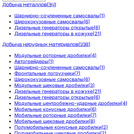
Добыча металлов
(
34
)
Шарнирно-сочлененные самосвалы
(
1
)
Ширококузовные самосвалы
(
6
)
Дизельные генераторы открытые
(
6
)
Дизельные генераторы в кожухе
(
21
)
Добыча нерудных материалов
(
108
)
Модульные роторные дробилки
(
4
)
Автогрейдеры
(
1
)
Шарнирно-сочлененные самосвалы
(
1
)
Фронтальные погрузчики
(
7
)
Ширококузовные самосвалы
(
6
)
Модульные щековые дробилки
(
3
)
Дизельные генераторы в кожухе
(
21
)
Дизельные генераторы открытые
(
6
)
Модульные центробежно-ударные дробилки
(
4
)
Мобильные конусные дробилки
(
6
)
Мобильные роторные дробилки
(
7
)
Мобильные щековые дробилки
(
8
)
Полумобильные конусные дробилки
(
2
)
Полумобильные щековые дробилки
(
2
)