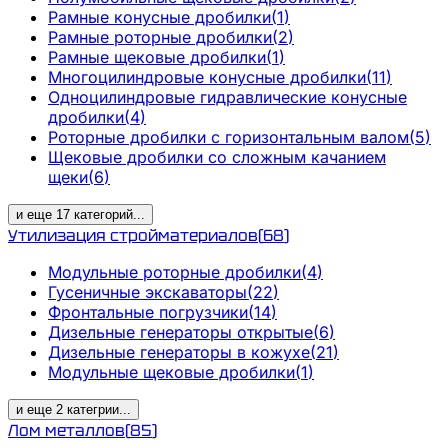
Рамные конусные дробилки
(
1
)
Рамные роторные дробилки
(
2
)
Рамные щековые дробилки
(
1
)
Многоцилиндровые конусные дробилки
(
11
)
Одноцилиндровые гидравлические конусные
дробилки
(
4
)
Роторные дробилки с горизонтальным валом
(
5
)
Щековые дробилки со сложным качанием
щеки
(
6
)
и еще
17
категорий
...
Утилизация стройматериалов
(
68
)
Модульные роторные дробилки
(
4
)
Гусеничные экскаваторы
(
22
)
Фронтальные погрузчики
(
14
)
Дизельные генераторы открытые
(
6
)
Дизельные генераторы в кожухе
(
21
)
Модульные щековые дробилки
(
1
)
и еще
2
категрии
...
Лом металлов
(
85
)