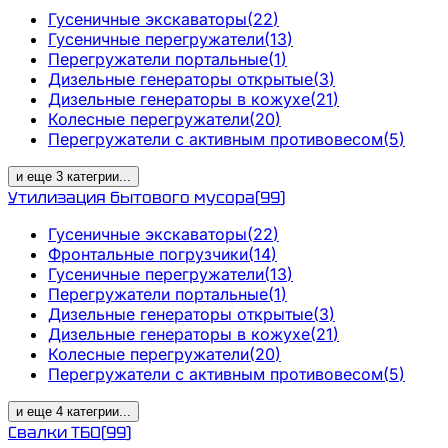
Гусеничные экскаваторы
(
22
)
Гусеничные перегружатели
(
13
)
Перегружатели портальные
(
1
)
Дизельные генераторы открытые
(
3
)
Дизельные генераторы в кожухе
(
21
)
Колесные перегружатели
(
20
)
Перегружатели с активным противовесом
(
5
)
и еще
3
категрии
...
Утилизация бытового мусора
(
99
)
Гусеничные экскаваторы
(
22
)
Фронтальные погрузчики
(
14
)
Гусеничные перегружатели
(
13
)
Перегружатели портальные
(
1
)
Дизельные генераторы открытые
(
3
)
Дизельные генераторы в кожухе
(
21
)
Колесные перегружатели
(
20
)
Перегружатели с активным противовесом
(
5
)
и еще
4
категрии
...
Свалки ТБО
(
99
)