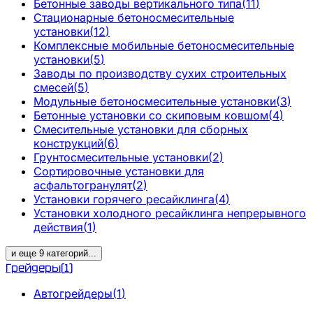
Бетонные заводы вертикального типа
(
11
)
Стационарные бетоносмесительные
установки
(
12
)
Комплексные мобильные бетоносмесительные
установки
(
5
)
Заводы по производству сухих строительных
смесей
(
5
)
Модульные бетоносмесительные установки
(
3
)
Бетонные установки со скиповым ковшом
(
4
)
Смесительные установки для сборных
конструкций
(
6
)
Грунтосмесительные установки
(
2
)
Сортировочные установки для
асфальтогранулят
(
2
)
Установки горячего ресайклинга
(
4
)
Установки холодного ресайклинга непрерывного
действия
(
1
)
и еще
9
категорий
...
Грейдеры
(
1
)
Автогрейдеры
(
1
)