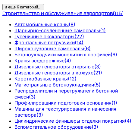
и еще
6
категорий
...
Строительство и обслуживание аэропортов
(
116
)
Автомобильные краны
(
8
)
Шарнирно-сочлененные самосвалы
(
1
)
Гусеничные экскаваторы
(
22
)
Фронтальные погрузчики
(
14
)
Ширококузовные самосвалы
(
6
)
Бетоноукладчики монолитных профилей
(
6
)
Краны вседорожные
(
4
)
Дизельные генераторы открытые
(
3
)
Дизельные генераторы в кожухе
(
21
)
Короткобазные краны
(
12
)
Магистральные бетоноукладчики
(
5
)
Распределители и перегружатели бетонной
смеси
(
3
)
Профилировщики подготовки основания
(
1
)
Машины для текстурирования и нанесения
раствора
(
3
)
Цилиндрические финишеры отделки покрытия
(
4
)
Вспомогательное оборудование
(
3
)