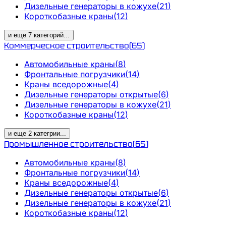
Дизельные генераторы в кожухе
(
21
)
Короткобазные краны
(
12
)
и еще
7
категорий
...
Коммерческое строительство
(
65
)
Автомобильные краны
(
8
)
Фронтальные погрузчики
(
14
)
Краны вседорожные
(
4
)
Дизельные генераторы открытые
(
6
)
Дизельные генераторы в кожухе
(
21
)
Короткобазные краны
(
12
)
и еще
2
категрии
...
Промышленное строительство
(
65
)
Автомобильные краны
(
8
)
Фронтальные погрузчики
(
14
)
Краны вседорожные
(
4
)
Дизельные генераторы открытые
(
6
)
Дизельные генераторы в кожухе
(
21
)
Короткобазные краны
(
12
)