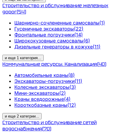
Строительство и обслуживание железных
дорог
(
54
)
Шарнирно-сочлененные самосвалы
(
1
)
Гусеничные экскаваторы
(
22
)
Фронтальные погрузчики
(
14
)
Ширококузовные самосвалы
(
6
)
Дизельные генераторы в кожухе
(
11
)
и еще
1
категория
...
Коммунальные ресурсы. Канализация
(
40
)
Автомобильные краны
(
8
)
Экскаваторы-погрузчики
(
11
)
Колесные экскаваторы
(
3
)
Мини-экскаваторы
(
2
)
Краны вседорожные
(
4
)
Короткобазные краны
(
12
)
и еще
2
категрии
...
Строительство и обслуживание сетей
водоснабжения
(
70
)