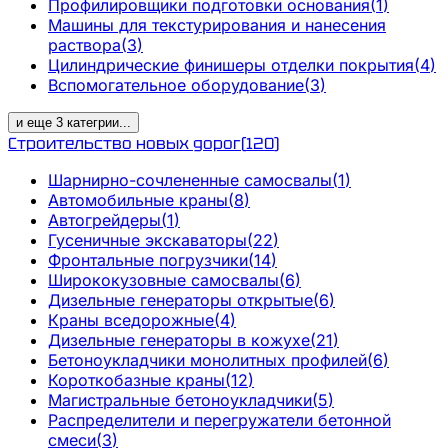
Профилировщики подготовки основания
(
1
)
Машины для текстурирования и нанесения
раствора
(
3
)
Цилиндрические финишеры отделки покрытия
(
4
)
Вспомогательное оборудование
(
3
)
и еще
3
категрии
...
Строительство новых дорог
(
120
)
Шарнирно-сочлененные самосвалы
(
1
)
Автомобильные краны
(
8
)
Автогрейдеры
(
1
)
Гусеничные экскаваторы
(
22
)
Фронтальные погрузчики
(
14
)
Ширококузовные самосвалы
(
6
)
Дизельные генераторы открытые
(
6
)
Краны вседорожные
(
4
)
Дизельные генераторы в кожухе
(
21
)
Бетоноукладчики монолитных профилей
(
6
)
Короткобазные краны
(
12
)
Магистральные бетоноукладчики
(
5
)
Распределители и перегружатели бетонной
смеси
(
3
)