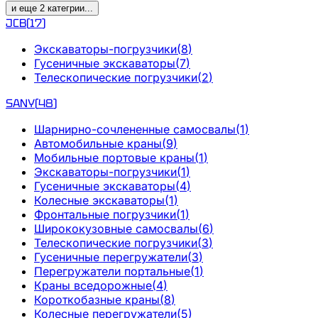
и еще
2
категрии
...
JCB
(
17
)
Экскаваторы-погрузчики
(
8
)
Гусеничные экскаваторы
(
7
)
Телескопические погрузчики
(
2
)
SANY
(
48
)
Шарнирно-сочлененные самосвалы
(
1
)
Автомобильные краны
(
9
)
Мобильные портовые краны
(
1
)
Экскаваторы-погрузчики
(
1
)
Гусеничные экскаваторы
(
4
)
Колесные экскаваторы
(
1
)
Фронтальные погрузчики
(
1
)
Ширококузовные самосвалы
(
6
)
Телескопические погрузчики
(
3
)
Гусеничные перегружатели
(
3
)
Перегружатели портальные
(
1
)
Краны вседорожные
(
4
)
Короткобазные краны
(
8
)
Колесные перегружатели
(
5
)