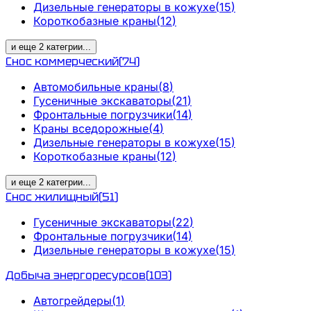
Дизельные генераторы в кожухе
(
15
)
Короткобазные краны
(
12
)
и еще
2
категрии
...
Снос коммерческий
(
74
)
Автомобильные краны
(
8
)
Гусеничные экскаваторы
(
21
)
Фронтальные погрузчики
(
14
)
Краны вседорожные
(
4
)
Дизельные генераторы в кожухе
(
15
)
Короткобазные краны
(
12
)
и еще
2
категрии
...
Снос жилищный
(
51
)
Гусеничные экскаваторы
(
22
)
Фронтальные погрузчики
(
14
)
Дизельные генераторы в кожухе
(
15
)
Добыча энергоресурсов
(
103
)
Автогрейдеры
(
1
)