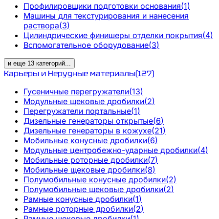
Профилировщики подготовки основания
(
1
)
Машины для текстурирования и нанесения
раствора
(
3
)
Цилиндрические финишеры отделки покрытия
(
4
)
Вспомогательное оборудование
(
3
)
и еще
13
категорий
...
Карьеры и Нерудные материалы
(
127
)
Гусеничные перегружатели
(
13
)
Модульные щековые дробилки
(
2
)
Перегружатели портальные
(
1
)
Дизельные генераторы открытые
(
6
)
Дизельные генераторы в кожухе
(
21
)
Мобильные конусные дробилки
(
6
)
Модульные центробежно-ударные дробилки
(
4
)
Мобильные роторные дробилки
(
7
)
Мобильные щековые дробилки
(
8
)
Полумобильные конусные дробилки
(
2
)
Полумобильные щековые дробилки
(
2
)
Рамные конусные дробилки
(
1
)
Рамные роторные дробилки
(
2
)
Рамные щековые дробилки
(
1
)