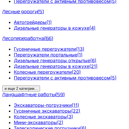
Перегружатели с активным противовесом
(
5
)
Лесные дороги
(
5
)
Автогрейдеры
(
1
)
Дизельные генераторы в кожухе
(
4
)
Лесопереработка
(
66
)
Гусеничные перегружатели
(
13
)
Перегружатели портальные
(
1
)
Дизельные генераторы открытые
(
6
)
Дизельные генераторы в кожухе
(
21
)
Колесные перегружатели
(
20
)
Перегружатели с активным противовесом
(
5
)
и еще
2
категрии
...
Ландшафтные работы
(
59
)
Экскаваторы-погрузчики
(
11
)
Гусеничные экскаваторы
(
22
)
Колесные экскаваторы
(
3
)
Мини-экскаваторы
(
2
)
Телескопические погрузчики
(
6
)