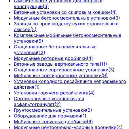
Смесительные установки для сборных
конструкций
(
6
)
Бетонные установки со скиповым ковшом
(
4
)
Модульные бетоносмесительные установки
(
3
)
Заводы по производству сухих строительных
смесей
(
5
)
Комплексные мобильные бетоносмесительные
установки
(
5
)
Стационарные бетоносмесительные
установки
(
12
)
Модульные роторные дробилки
(
4
)
Бетонные заводы вертикального типа
(
11
)
Стационарные сортировочные установки
(
3
)
Мобильные сортировочные установки
(
9
)
Установки холодного ресайклинга непрерывного
действия
(
1
)
Установки горячего ресайклинга
(
4
)
Сортировочные установки для
асфальтогранулят
(
2
)
Грунтосмесительные установки
(
2
)
Оборудование для промывки
(
1
)
Мобильные конусные дробилки
(
6
)
Модульные центробежно-ударные дробилки
(
4
)