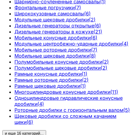
Шарнирно-сочлененные самосвалы
(
1
)
Фронтальные погрузчики
(
7
)
Ширококузовные самосвалы
(
6
)
Модульные щековые дробилки
(
2
)
Дизельные генераторы открытые
(
6
)
Дизельные генераторы в кожухе
(
21
)
Мобильные конусные дробилки
(
6
)
Модульные центробежно-ударные дробилки
(
4
)
Мобильные роторные дробилки
(
7
)
Мобильные щековые дробилки
(
8
)
Полумобильные конусные дробилки
(
2
)
Полумобильные щековые дробилки
(
2
)
Рамные конусные дробилки
(
1
)
Рамные роторные дробилки
(
2
)
Рамные щековые дробилки
(
1
)
Многоцилиндровые конусные дробилки
(
11
)
Одноцилиндровые гидравлические конусные
дробилки
(
4
)
Роторные дробилки с горизонтальным валом
(
5
)
Щековые дробилки со сложным качанием
щеки
(
6
)
и еще
16
категорий
...