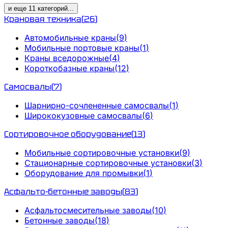
и еще
11
категорий
...
Крановая техника
(
26
)
Автомобильные краны
(
9
)
Мобильные портовые краны
(
1
)
Краны вседорожные
(
4
)
Короткобазные краны
(
12
)
Самосвалы
(
7
)
Шарнирно-сочлененные самосвалы
(
1
)
Ширококузовные самосвалы
(
6
)
Сортировочное оборудование
(
13
)
Мобильные сортировочные установки
(
9
)
Стационарные сортировочные установки
(
3
)
Оборудование для промывки
(
1
)
Асфальто-бетонные заводы
(
83
)
Асфальтосмесительные заводы
(
10
)
Бетонные заводы
(
18
)