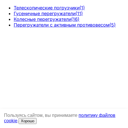
Телескопические погрузчики
(
1
)
Гусеничные перегружатели
(
11
)
Колесные перегружатели
(
16
)
Перегружатели с активным противовесом
(
5
)
Пользуясь сайтом, вы принимаете
политику файлов
cookie
.
Хорошо