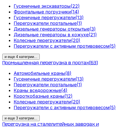
Гусеничные экскаваторы
(
22
)
Фронтальные погрузчики
(
14
)
Гусеничные перегружатели
(
13
)
Перегружатели портальные
(
1
)
Дизельные генераторы открытые
(
3
)
Дизельные генераторы в кожухе
(
21
)
Колесные перегружатели
(
20
)
Перегружатели с активным противовесом
(
5
)
и еще
4
категрии
...
Промышленная перегрузка в портах
(
63
)
Автомобильные краны
(
8
)
Гусеничные перегружатели
(
13
)
Перегружатели портальные
(
1
)
Краны вседорожные
(
4
)
Короткобазные краны
(
12
)
Колесные перегружатели
(
20
)
Перегружатели с активным противовесом
(
5
)
и еще
3
категрии
...
Перегрузка на сталелитейных заводах и