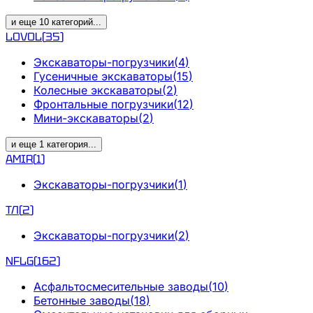
и еще
10
категорий
...
LOVOL
(
35
)
Экскаваторы-погрузчики
(
4
)
Гусеничные экскаваторы
(
15
)
Колесные экскаваторы
(
2
)
Фронтальные погрузчики
(
12
)
Мини-экскаваторы
(
2
)
и еще
1
категория
...
AMIR
(
1
)
Экскаваторы-погрузчики
(
1
)
ТЛ
(
2
)
Экскаваторы-погрузчики
(
2
)
NFLG
(
162
)
Асфальтосмесительные заводы
(
10
)
Бетонные заводы
(
18
)