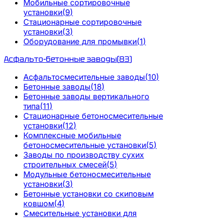
Мобильные сортировочные
установки
(
9
)
Стационарные сортировочные
установки
(
3
)
Оборудование для промывки
(
1
)
Асфальто-бетонные заводы
(
83
)
Асфальтосмесительные заводы
(
10
)
Бетонные заводы
(
18
)
Бетонные заводы вертикального
типа
(
11
)
Стационарные бетоносмесительные
установки
(
12
)
Комплексные мобильные
бетоносмесительные установки
(
5
)
Заводы по производству сухих
строительных смесей
(
5
)
Модульные бетоносмесительные
установки
(
3
)
Бетонные установки со скиповым
ковшом
(
4
)
Смесительные установки для