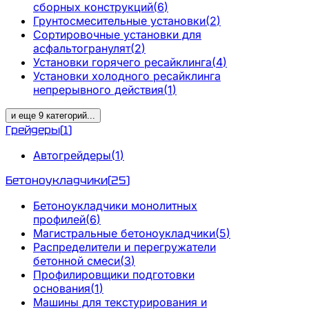
сборных конструкций
(
6
)
Грунтосмесительные установки
(
2
)
Сортировочные установки для
асфальтогранулят
(
2
)
Установки горячего ресайклинга
(
4
)
Установки холодного ресайклинга
непрерывного действия
(
1
)
и еще
9
категорий
...
Грейдеры
(
1
)
Автогрейдеры
(
1
)
Бетоноукладчики
(
25
)
Бетоноукладчики монолитных
профилей
(
6
)
Магистральные бетоноукладчики
(
5
)
Распределители и перегружатели
бетонной смеси
(
3
)
Профилировщики подготовки
основания
(
1
)
Машины для текстурирования и