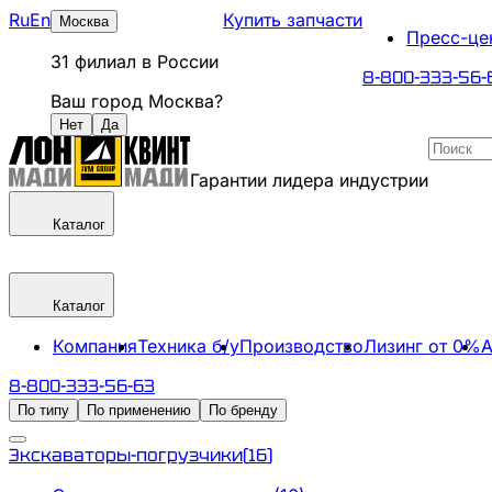
Ru
En
Купить запчасти
Москва
Пресс-це
31
филиал
в России
8-800-333-56-
Ваш город
Москва
?
Нет
Да
Гарантии лидера индустрии
Каталог
Каталог
Компания
Техника б/у
Производство
Лизинг от 0%
А
8-800-333-56-63
По типу
По применению
По бренду
Экскаваторы-погрузчики
(
16
)