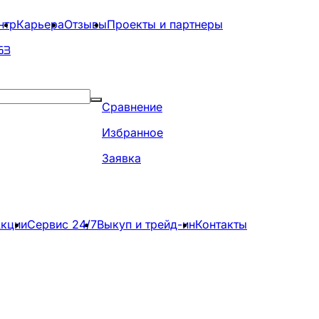
нтр
Карьера
Отзывы
Проекты и партнеры
63
Сравнение
Избранное
Заявка
кции
Сервис 24/7
Выкуп и трейд-ин
Контакты