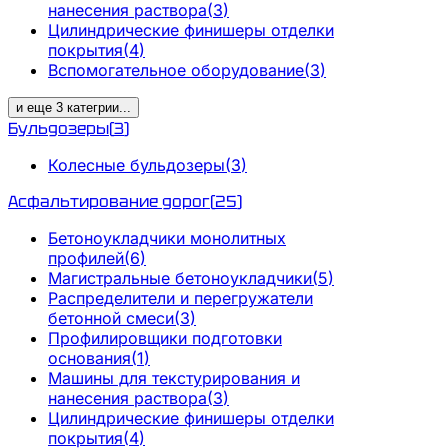
нанесения раствора
(
3
)
Цилиндрические финишеры отделки
покрытия
(
4
)
Вспомогательное оборудование
(
3
)
и еще
3
категрии
...
Бульдозеры
(
3
)
Колесные бульдозеры
(
3
)
Асфальтирование дорог
(
25
)
Бетоноукладчики монолитных
профилей
(
6
)
Магистральные бетоноукладчики
(
5
)
Распределители и перегружатели
бетонной смеси
(
3
)
Профилировщики подготовки
основания
(
1
)
Машины для текстурирования и
нанесения раствора
(
3
)
Цилиндрические финишеры отделки
покрытия
(
4
)