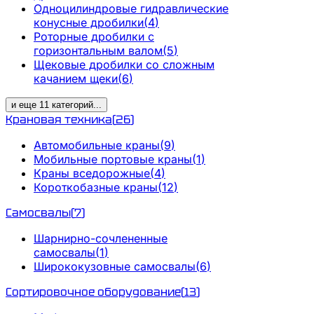
Одноцилиндровые гидравлические
конусные дробилки
(
4
)
Роторные дробилки с
горизонтальным валом
(
5
)
Щековые дробилки со сложным
качанием щеки
(
6
)
и еще
11
категорий
...
Крановая техника
(
26
)
Автомобильные краны
(
9
)
Мобильные портовые краны
(
1
)
Краны вседорожные
(
4
)
Короткобазные краны
(
12
)
Самосвалы
(
7
)
Шарнирно-сочлененные
самосвалы
(
1
)
Ширококузовные самосвалы
(
6
)
Сортировочное оборудование
(
13
)