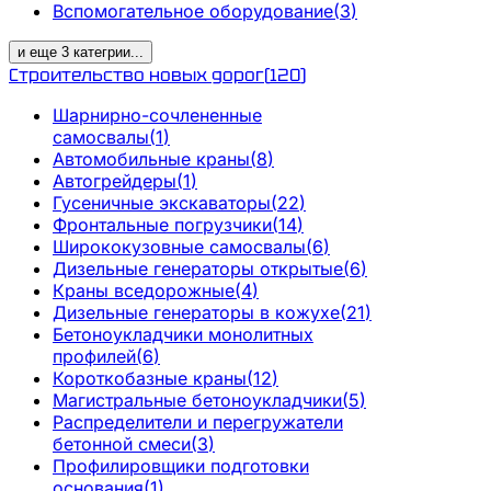
Вспомогательное оборудование
(
3
)
и еще
3
категрии
...
Строительство новых дорог
(
120
)
Шарнирно-сочлененные
самосвалы
(
1
)
Автомобильные краны
(
8
)
Автогрейдеры
(
1
)
Гусеничные экскаваторы
(
22
)
Фронтальные погрузчики
(
14
)
Ширококузовные самосвалы
(
6
)
Дизельные генераторы открытые
(
6
)
Краны вседорожные
(
4
)
Дизельные генераторы в кожухе
(
21
)
Бетоноукладчики монолитных
профилей
(
6
)
Короткобазные краны
(
12
)
Магистральные бетоноукладчики
(
5
)
Распределители и перегружатели
бетонной смеси
(
3
)
Профилировщики подготовки
основания
(
1
)