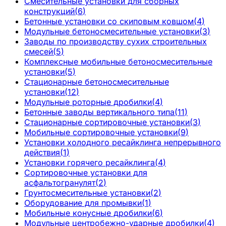
Смесительные установки для сборных
конструкций
(
6
)
Бетонные установки со скиповым ковшом
(
4
)
Модульные бетоносмесительные установки
(
3
)
Заводы по производству сухих строительных
смесей
(
5
)
Комплексные мобильные бетоносмесительные
установки
(
5
)
Стационарные бетоносмесительные
установки
(
12
)
Модульные роторные дробилки
(
4
)
Бетонные заводы вертикального типа
(
11
)
Стационарные сортировочные установки
(
3
)
Мобильные сортировочные установки
(
9
)
Установки холодного ресайклинга непрерывного
действия
(
1
)
Установки горячего ресайклинга
(
4
)
Сортировочные установки для
асфальтогранулят
(
2
)
Грунтосмесительные установки
(
2
)
Оборудование для промывки
(
1
)
Мобильные конусные дробилки
(
6
)
Модульные центробежно-ударные дробилки
(
4
)