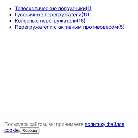
Телескопические погрузчики
(
1
)
Гусеничные перегружатели
(
11
)
Колесные перегружатели
(
16
)
Перегружатели с активным противовесом
(
5
)
Пользуясь сайтом, вы принимаете
политику файлов
cookie
.
Хорошо