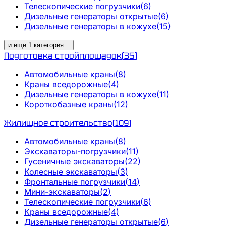
Телескопические погрузчики
(
6
)
Дизельные генераторы открытые
(
6
)
Дизельные генераторы в кожухе
(
15
)
и еще
1
категория
...
Подготовка стройплощадок
(
35
)
Автомобильные краны
(
8
)
Краны вседорожные
(
4
)
Дизельные генераторы в кожухе
(
11
)
Короткобазные краны
(
12
)
Жилищное строительство
(
109
)
Автомобильные краны
(
8
)
Экскаваторы-погрузчики
(
11
)
Гусеничные экскаваторы
(
22
)
Колесные экскаваторы
(
3
)
Фронтальные погрузчики
(
14
)
Мини-экскаваторы
(
2
)
Телескопические погрузчики
(
6
)
Краны вседорожные
(
4
)
Дизельные генераторы открытые
(
6
)