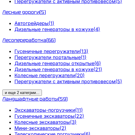
Перегружатели с активным противовесом
(
5
)
Лесные дороги
(
5
)
Автогрейдеры
(
1
)
Дизельные генераторы в кожухе
(
4
)
Лесопереработка
(
66
)
Гусеничные перегружатели
(
13
)
Перегружатели портальные
(
1
)
Дизельные генераторы открытые
(
6
)
Дизельные генераторы в кожухе
(
21
)
Колесные перегружатели
(
20
)
Перегружатели с активным противовесом
(
5
)
и еще
2
категрии
...
Ландшафтные работы
(
59
)
Экскаваторы-погрузчики
(
11
)
Гусеничные экскаваторы
(
22
)
Колесные экскаваторы
(
3
)
Мини-экскаваторы
(
2
)
Телескопические погрузчики
(
6
)