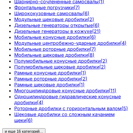
Шарнирно-сочлененные самосвалы
(
1
)
Фронтальные погрузчики
(
7
)
Ширококузовные самосвалы
(
6
)
Модульные щековые дробилки
(
2
)
Дизельные генераторы открытые
(
6
)
Дизельные генераторы в кожухе
(
21
)
Мобильные конусные дробилки
(
6
)
Модульные центробежно-ударные дробилки
(
4
)
Мобильные роторные дробилки
(
7
)
Мобильные щековые дробилки
(
8
)
Полумобильные конусные дробилки
(
2
)
Полумобильные щековые дробилки
(
2
)
Рамные конусные дробилки
(
1
)
Рамные роторные дробилки
(
2
)
Рамные щековые дробилки
(
1
)
Многоцилиндровые конусные дробилки
(
11
)
Одноцилиндровые гидравлические конусные
дробилки
(
4
)
Роторные дробилки с горизонтальным валом
(
5
)
Щековые дробилки со сложным качанием
щеки
(
6
)
и еще
16
категорий
...