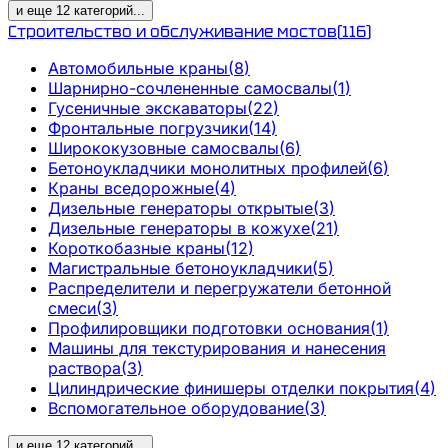
и еще
12
категорий
...
Строительство и обслуживание мостов
(
116
)
Автомобильные краны
(
8
)
Шарнирно-сочлененные самосвалы
(
1
)
Гусеничные экскаваторы
(
22
)
Фронтальные погрузчики
(
14
)
Ширококузовные самосвалы
(
6
)
Бетоноукладчики монолитных профилей
(
6
)
Краны вседорожные
(
4
)
Дизельные генераторы открытые
(
3
)
Дизельные генераторы в кожухе
(
21
)
Короткобазные краны
(
12
)
Магистральные бетоноукладчики
(
5
)
Распределители и перегружатели бетонной
смеси
(
3
)
Профилировщики подготовки основания
(
1
)
Машины для текстурирования и нанесения
раствора
(
3
)
Цилиндрические финишеры отделки покрытия
(
4
)
Вспомогательное оборудование
(
3
)
и еще
12
категорий
...