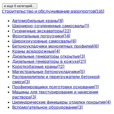
и еще
6
категорий
...
Строительство и обслуживание аэропортов
(
116
)
Автомобильные краны
(
8
)
Шарнирно-сочлененные самосвалы
(
1
)
Гусеничные экскаваторы
(
22
)
Фронтальные погрузчики
(
14
)
Ширококузовные самосвалы
(
6
)
Бетоноукладчики монолитных профилей
(
6
)
Краны вседорожные
(
4
)
Дизельные генераторы открытые
(
3
)
Дизельные генераторы в кожухе
(
21
)
Короткобазные краны
(
12
)
Магистральные бетоноукладчики
(
5
)
Распределители и перегружатели бетонной
смеси
(
3
)
Профилировщики подготовки основания
(
1
)
Машины для текстурирования и нанесения
раствора
(
3
)
Цилиндрические финишеры отделки покрытия
(
4
)
Вспомогательное оборудование
(
3
)