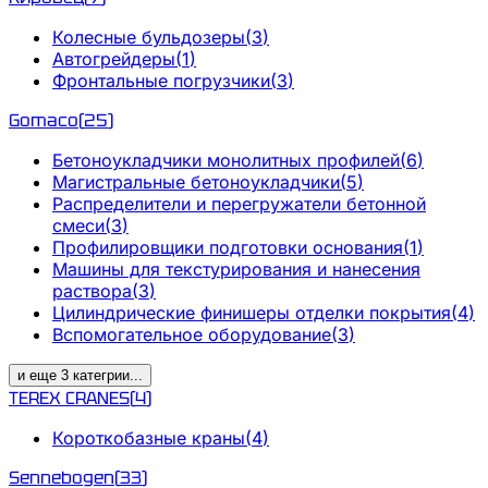
Колесные бульдозеры
(
3
)
Автогрейдеры
(
1
)
Фронтальные погрузчики
(
3
)
Gomaco
(
25
)
Бетоноукладчики монолитных профилей
(
6
)
Магистральные бетоноукладчики
(
5
)
Распределители и перегружатели бетонной
смеси
(
3
)
Профилировщики подготовки основания
(
1
)
Машины для текстурирования и нанесения
раствора
(
3
)
Цилиндрические финишеры отделки покрытия
(
4
)
Вспомогательное оборудование
(
3
)
и еще
3
категрии
...
TEREX CRANES
(
4
)
Короткобазные краны
(
4
)
Sennebogen
(
33
)