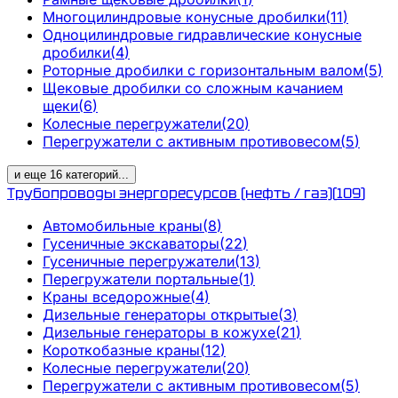
Многоцилиндровые конусные дробилки
(
11
)
Одноцилиндровые гидравлические конусные
дробилки
(
4
)
Роторные дробилки с горизонтальным валом
(
5
)
Щековые дробилки со сложным качанием
щеки
(
6
)
Колесные перегружатели
(
20
)
Перегружатели с активным противовесом
(
5
)
и еще
16
категорий
...
Трубопроводы энергоресурсов (нефть / газ)
(
109
)
Автомобильные краны
(
8
)
Гусеничные экскаваторы
(
22
)
Гусеничные перегружатели
(
13
)
Перегружатели портальные
(
1
)
Краны вседорожные
(
4
)
Дизельные генераторы открытые
(
3
)
Дизельные генераторы в кожухе
(
21
)
Короткобазные краны
(
12
)
Колесные перегружатели
(
20
)
Перегружатели с активным противовесом
(
5
)