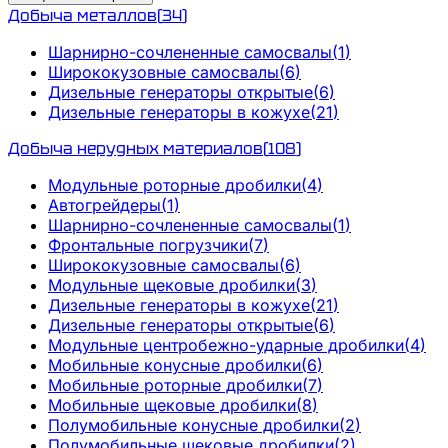
Добыча металлов
(
34
)
Шарнирно-сочлененные самосвалы
(
1
)
Ширококузовные самосвалы
(
6
)
Дизельные генераторы открытые
(
6
)
Дизельные генераторы в кожухе
(
21
)
Добыча нерудных материалов
(
108
)
Модульные роторные дробилки
(
4
)
Автогрейдеры
(
1
)
Шарнирно-сочлененные самосвалы
(
1
)
Фронтальные погрузчики
(
7
)
Ширококузовные самосвалы
(
6
)
Модульные щековые дробилки
(
3
)
Дизельные генераторы в кожухе
(
21
)
Дизельные генераторы открытые
(
6
)
Модульные центробежно-ударные дробилки
(
4
)
Мобильные конусные дробилки
(
6
)
Мобильные роторные дробилки
(
7
)
Мобильные щековые дробилки
(
8
)
Полумобильные конусные дробилки
(
2
)
Полумобильные щековые дробилки
(
2
)