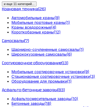
и еще
11
категорий
...
Крановая техника
(
26
)
Автомобильные краны
(
9
)
Мобильные портовые краны
(
1
)
Краны вседорожные
(
4
)
Короткобазные краны
(
12
)
Самосвалы
(
7
)
Шарнирно-сочлененные самосвалы
(
1
)
Ширококузовные самосвалы
(
6
)
Сортировочное оборудование
(
13
)
Мобильные сортировочные установки
(
9
)
Стационарные сортировочные установки
(
3
)
Оборудование для промывки
(
1
)
Асфальто-бетонные заводы
(
83
)
Асфальтосмесительные заводы
(
10
)
Бетонные заводы
(
18
)