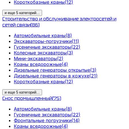
Короткобазные краны
(
12
)
и еще
5
категорий
...
Строительство и обслуживание электросетей и
сетей связи
(
86
)
Автомобильные краны
(
8
)
Экскаваторы-погрузчики
(
11
)
Гусеничные экскаваторы
(
22
)
Колесные экскаваторы
(
3
)
Мини-экскаваторы
(
2
)
Краны вседорожные
(
4
)
Дизельные генераторы открытые
(
3
)
Дизельные генераторы в кожухе
(
21
)
Короткобазные краны
(
12
)
и еще
5
категорий
...
Снос промышленный
(
75
)
Автомобильные краны
(
8
)
Гусеничные экскаваторы
(
22
)
Фронтальные погрузчики
(
14
)
Краны вседорожные
(
4
)