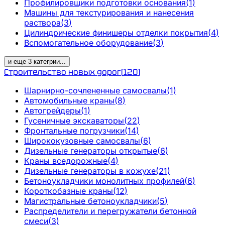
Профилировщики подготовки основания
(
1
)
Машины для текстурирования и нанесения
раствора
(
3
)
Цилиндрические финишеры отделки покрытия
(
4
)
Вспомогательное оборудование
(
3
)
и еще
3
категрии
...
Строительство новых дорог
(
120
)
Шарнирно-сочлененные самосвалы
(
1
)
Автомобильные краны
(
8
)
Автогрейдеры
(
1
)
Гусеничные экскаваторы
(
22
)
Фронтальные погрузчики
(
14
)
Ширококузовные самосвалы
(
6
)
Дизельные генераторы открытые
(
6
)
Краны вседорожные
(
4
)
Дизельные генераторы в кожухе
(
21
)
Бетоноукладчики монолитных профилей
(
6
)
Короткобазные краны
(
12
)
Магистральные бетоноукладчики
(
5
)
Распределители и перегружатели бетонной
смеси
(
3
)