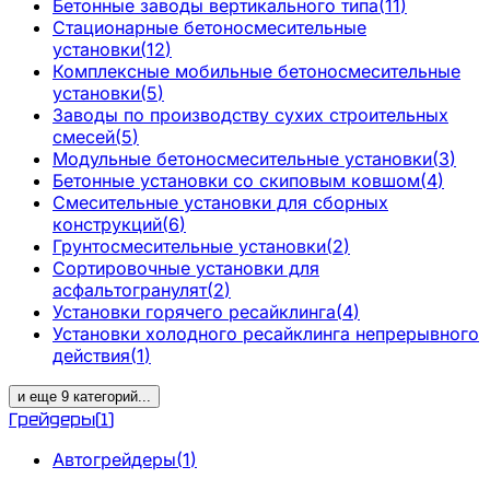
Бетонные заводы вертикального типа
(
11
)
Стационарные бетоносмесительные
установки
(
12
)
Комплексные мобильные бетоносмесительные
установки
(
5
)
Заводы по производству сухих строительных
смесей
(
5
)
Модульные бетоносмесительные установки
(
3
)
Бетонные установки со скиповым ковшом
(
4
)
Смесительные установки для сборных
конструкций
(
6
)
Грунтосмесительные установки
(
2
)
Сортировочные установки для
асфальтогранулят
(
2
)
Установки горячего ресайклинга
(
4
)
Установки холодного ресайклинга непрерывного
действия
(
1
)
и еще
9
категорий
...
Грейдеры
(
1
)
Автогрейдеры
(
1
)