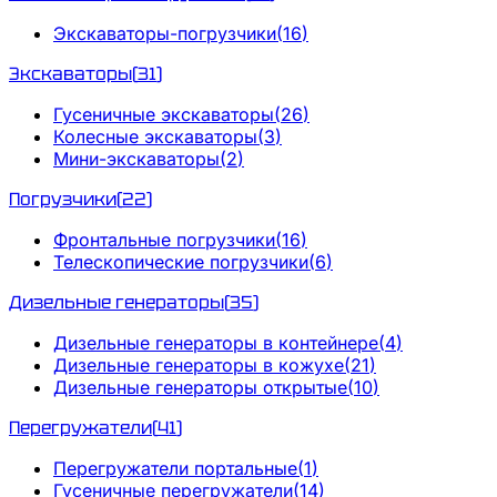
Экскаваторы-погрузчики
(
16
)
Экскаваторы
(
31
)
Гусеничные экскаваторы
(
26
)
Колесные экскаваторы
(
3
)
Мини-экскаваторы
(
2
)
Погрузчики
(
22
)
Фронтальные погрузчики
(
16
)
Телескопические погрузчики
(
6
)
Дизельные генераторы
(
35
)
Дизельные генераторы в контейнере
(
4
)
Дизельные генераторы в кожухе
(
21
)
Дизельные генераторы открытые
(
10
)
Перегружатели
(
41
)
Перегружатели портальные
(
1
)
Гусеничные перегружатели
(
14
)