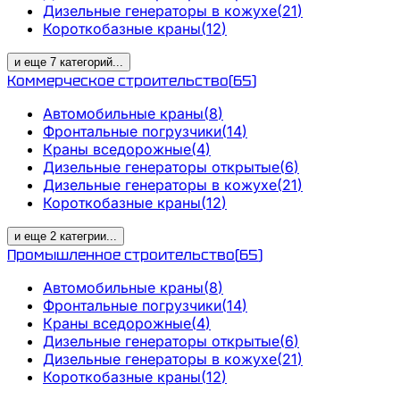
Дизельные генераторы в кожухе
(
21
)
Короткобазные краны
(
12
)
и еще
7
категорий
...
Коммерческое строительство
(
65
)
Автомобильные краны
(
8
)
Фронтальные погрузчики
(
14
)
Краны вседорожные
(
4
)
Дизельные генераторы открытые
(
6
)
Дизельные генераторы в кожухе
(
21
)
Короткобазные краны
(
12
)
и еще
2
категрии
...
Промышленное строительство
(
65
)
Автомобильные краны
(
8
)
Фронтальные погрузчики
(
14
)
Краны вседорожные
(
4
)
Дизельные генераторы открытые
(
6
)
Дизельные генераторы в кожухе
(
21
)
Короткобазные краны
(
12
)