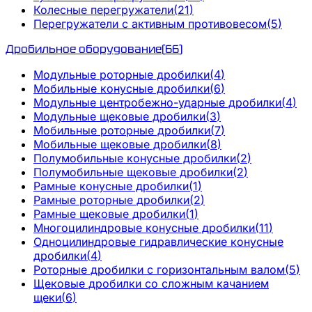
Колесные перегружатели
(
21
)
Перегружатели с активным противовесом
(
5
)
Дробильное оборудование
(
66
)
Модульные роторные дробилки
(
4
)
Мобильные конусные дробилки
(
6
)
Модульные центробежно-ударные дробилки
(
4
)
Модульные щековые дробилки
(
3
)
Мобильные роторные дробилки
(
7
)
Мобильные щековые дробилки
(
8
)
Полумобильные конусные дробилки
(
2
)
Полумобильные щековые дробилки
(
2
)
Рамные конусные дробилки
(
1
)
Рамные роторные дробилки
(
2
)
Рамные щековые дробилки
(
1
)
Многоцилиндровые конусные дробилки
(
11
)
Одноцилиндровые гидравлические конусные
дробилки
(
4
)
Роторные дробилки с горизонтальным валом
(
5
)
Щековые дробилки со сложным качанием
щеки
(
6
)