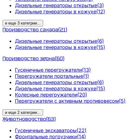
Дизельные генераторы открытые
(
3
)
Дизельные генераторы в кожухе
(
12
)
и еще
3
категрии
...
Производство сахара
(
21
)
Дизельные генераторы открытые
(
6
)
Дизельные генераторы в кожухе
(
15
)
Производство зерна
(
60
)
Гусеничные перегружатели
(
13
)
Перегружатели портальные
(
1
)
Дизельные генераторы открытые
(
6
)
Дизельные генераторы в кожухе
(
15
)
Колесные перегружатели
(
20
)
Перегружатели с активным противовесом
(
5
)
и еще
2
категрии
...
Животноводство
(
63
)
Гусеничные экскаваторы
(
22
)
Фронтальные погрузчики
(
14
)