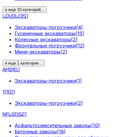
и еще
10
категорий
...
LOVOL
(
35
)
Экскаваторы-погрузчики
(
4
)
Гусеничные экскаваторы
(
15
)
Колесные экскаваторы
(
2
)
Фронтальные погрузчики
(
12
)
Мини-экскаваторы
(
2
)
и еще
1
категория
...
AMIR
(
1
)
Экскаваторы-погрузчики
(
1
)
ТЛ
(
2
)
Экскаваторы-погрузчики
(
2
)
NFLG
(
162
)
Асфальтосмесительные заводы
(
10
)
Бетонные заводы
(
18
)