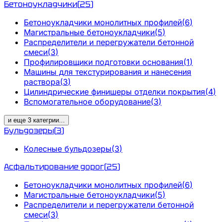
Бетоноукладчики
(
25
)
Бетоноукладчики монолитных профилей
(
6
)
Магистральные бетоноукладчики
(
5
)
Распределители и перегружатели бетонной
смеси
(
3
)
Профилировщики подготовки основания
(
1
)
Машины для текстурирования и нанесения
раствора
(
3
)
Цилиндрические финишеры отделки покрытия
(
4
)
Вспомогательное оборудование
(
3
)
и еще
3
категрии
...
Бульдозеры
(
3
)
Колесные бульдозеры
(
3
)
Асфальтирование дорог
(
25
)
Бетоноукладчики монолитных профилей
(
6
)
Магистральные бетоноукладчики
(
5
)
Распределители и перегружатели бетонной
смеси
(
3
)