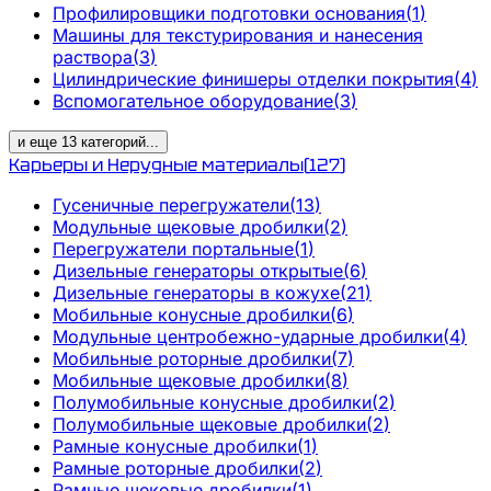
Профилировщики подготовки основания
(
1
)
Машины для текстурирования и нанесения
раствора
(
3
)
Цилиндрические финишеры отделки покрытия
(
4
)
Вспомогательное оборудование
(
3
)
и еще
13
категорий
...
Карьеры и Нерудные материалы
(
127
)
Гусеничные перегружатели
(
13
)
Модульные щековые дробилки
(
2
)
Перегружатели портальные
(
1
)
Дизельные генераторы открытые
(
6
)
Дизельные генераторы в кожухе
(
21
)
Мобильные конусные дробилки
(
6
)
Модульные центробежно-ударные дробилки
(
4
)
Мобильные роторные дробилки
(
7
)
Мобильные щековые дробилки
(
8
)
Полумобильные конусные дробилки
(
2
)
Полумобильные щековые дробилки
(
2
)
Рамные конусные дробилки
(
1
)
Рамные роторные дробилки
(
2
)
Рамные щековые дробилки
(
1
)