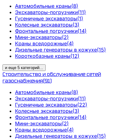
Автомобильные краны
(
8
)
Экскаваторы-погрузчики
(
11
)
Гусеничные экскаваторы
(
1
)
Колесные экскаваторы
(
3
)
Фронтальные погрузчики
(
14
)
Мини-экскаваторы
(
2
)
Краны вседорожные
(
4
)
Дизельные генераторы в кожухе
(
15
)
Короткобазные краны
(
12
)
и еще
5
категорий
...
Строительство и обслуживание сетей
газоснабжения
(
91
)
Автомобильные краны
(
8
)
Экскаваторы-погрузчики
(
11
)
Гусеничные экскаваторы
(
22
)
Колесные экскаваторы
(
3
)
Фронтальные погрузчики
(
14
)
Мини-экскаваторы
(
2
)
Краны вседорожные
(
4
)
Дизельные генераторы в кожухе
(
15
)