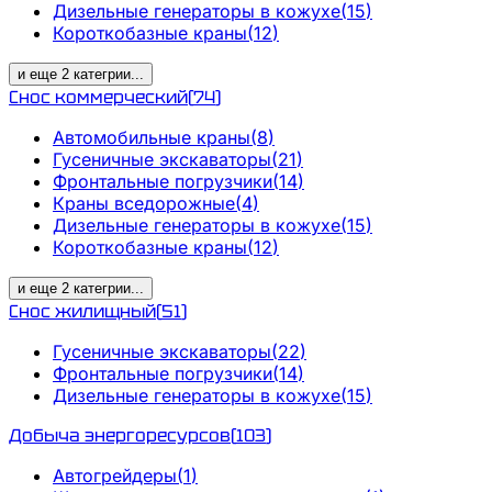
Дизельные генераторы в кожухе
(
15
)
Короткобазные краны
(
12
)
и еще
2
категрии
...
Снос коммерческий
(
74
)
Автомобильные краны
(
8
)
Гусеничные экскаваторы
(
21
)
Фронтальные погрузчики
(
14
)
Краны вседорожные
(
4
)
Дизельные генераторы в кожухе
(
15
)
Короткобазные краны
(
12
)
и еще
2
категрии
...
Снос жилищный
(
51
)
Гусеничные экскаваторы
(
22
)
Фронтальные погрузчики
(
14
)
Дизельные генераторы в кожухе
(
15
)
Добыча энергоресурсов
(
103
)
Автогрейдеры
(
1
)