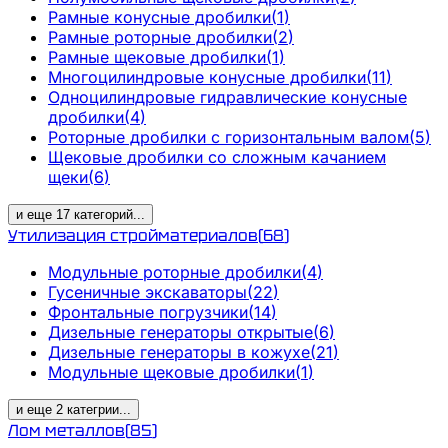
Рамные конусные дробилки
(
1
)
Рамные роторные дробилки
(
2
)
Рамные щековые дробилки
(
1
)
Многоцилиндровые конусные дробилки
(
11
)
Одноцилиндровые гидравлические конусные
дробилки
(
4
)
Роторные дробилки с горизонтальным валом
(
5
)
Щековые дробилки со сложным качанием
щеки
(
6
)
и еще
17
категорий
...
Утилизация стройматериалов
(
68
)
Модульные роторные дробилки
(
4
)
Гусеничные экскаваторы
(
22
)
Фронтальные погрузчики
(
14
)
Дизельные генераторы открытые
(
6
)
Дизельные генераторы в кожухе
(
21
)
Модульные щековые дробилки
(
1
)
и еще
2
категрии
...
Лом металлов
(
85
)