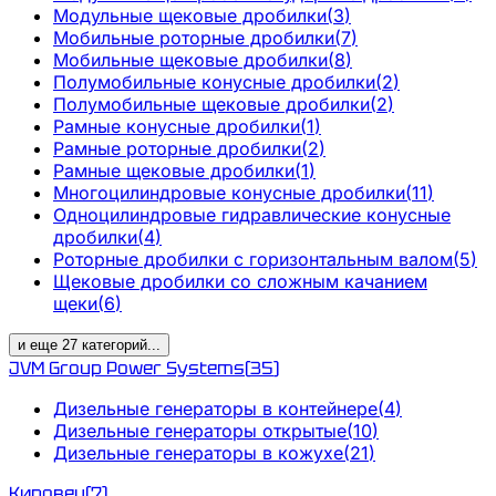
Модульные щековые дробилки
(
3
)
Мобильные роторные дробилки
(
7
)
Мобильные щековые дробилки
(
8
)
Полумобильные конусные дробилки
(
2
)
Полумобильные щековые дробилки
(
2
)
Рамные конусные дробилки
(
1
)
Рамные роторные дробилки
(
2
)
Рамные щековые дробилки
(
1
)
Многоцилиндровые конусные дробилки
(
11
)
Одноцилиндровые гидравлические конусные
дробилки
(
4
)
Роторные дробилки с горизонтальным валом
(
5
)
Щековые дробилки со сложным качанием
щеки
(
6
)
и еще
27
категорий
...
JVM Group Power Systems
(
35
)
Дизельные генераторы в контейнере
(
4
)
Дизельные генераторы открытые
(
10
)
Дизельные генераторы в кожухе
(
21
)
Кировец
(
7
)