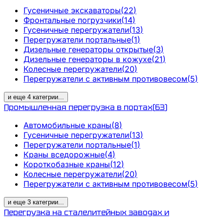
Гусеничные экскаваторы
(
22
)
Фронтальные погрузчики
(
14
)
Гусеничные перегружатели
(
13
)
Перегружатели портальные
(
1
)
Дизельные генераторы открытые
(
3
)
Дизельные генераторы в кожухе
(
21
)
Колесные перегружатели
(
20
)
Перегружатели с активным противовесом
(
5
)
и еще
4
категрии
...
Промышленная перегрузка в портах
(
63
)
Автомобильные краны
(
8
)
Гусеничные перегружатели
(
13
)
Перегружатели портальные
(
1
)
Краны вседорожные
(
4
)
Короткобазные краны
(
12
)
Колесные перегружатели
(
20
)
Перегружатели с активным противовесом
(
5
)
и еще
3
категрии
...
Перегрузка на сталелитейных заводах и