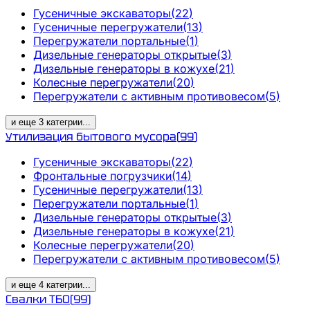
Гусеничные экскаваторы
(
22
)
Гусеничные перегружатели
(
13
)
Перегружатели портальные
(
1
)
Дизельные генераторы открытые
(
3
)
Дизельные генераторы в кожухе
(
21
)
Колесные перегружатели
(
20
)
Перегружатели с активным противовесом
(
5
)
и еще
3
категрии
...
Утилизация бытового мусора
(
99
)
Гусеничные экскаваторы
(
22
)
Фронтальные погрузчики
(
14
)
Гусеничные перегружатели
(
13
)
Перегружатели портальные
(
1
)
Дизельные генераторы открытые
(
3
)
Дизельные генераторы в кожухе
(
21
)
Колесные перегружатели
(
20
)
Перегружатели с активным противовесом
(
5
)
и еще
4
категрии
...
Свалки ТБО
(
99
)