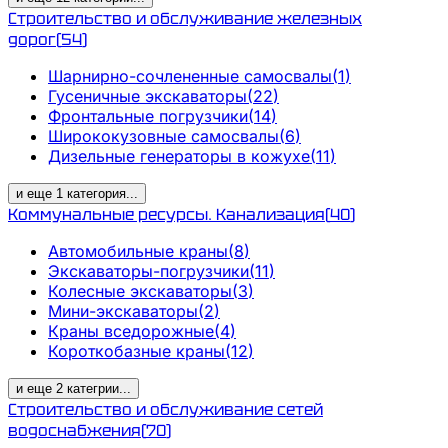
Строительство и обслуживание железных
дорог
(
54
)
Шарнирно-сочлененные самосвалы
(
1
)
Гусеничные экскаваторы
(
22
)
Фронтальные погрузчики
(
14
)
Ширококузовные самосвалы
(
6
)
Дизельные генераторы в кожухе
(
11
)
и еще
1
категория
...
Коммунальные ресурсы. Канализация
(
40
)
Автомобильные краны
(
8
)
Экскаваторы-погрузчики
(
11
)
Колесные экскаваторы
(
3
)
Мини-экскаваторы
(
2
)
Краны вседорожные
(
4
)
Короткобазные краны
(
12
)
и еще
2
категрии
...
Строительство и обслуживание сетей
водоснабжения
(
70
)