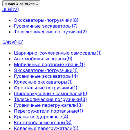
и еще
2
категрии
...
JCB
(
17
)
Экскаваторы-погрузчики
(
8
)
Гусеничные экскаваторы
(
7
)
Телескопические погрузчики
(
2
)
SANY
(
48
)
Шарнирно-сочлененные самосвалы
(
1
)
Автомобильные краны
(
9
)
Мобильные портовые краны
(
1
)
Экскаваторы-погрузчики
(
1
)
Гусеничные экскаваторы
(
4
)
Колесные экскаваторы
(
1
)
Фронтальные погрузчики
(
1
)
Ширококузовные самосвалы
(
6
)
Телескопические погрузчики
(
3
)
Гусеничные перегружатели
(
3
)
Перегружатели портальные
(
1
)
Краны вседорожные
(
4
)
Короткобазные краны
(
8
)
Колесные перегружатели
(
5
)