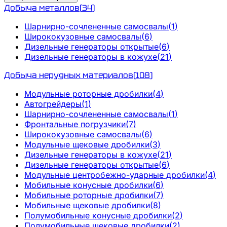
Добыча металлов
(
34
)
Шарнирно-сочлененные самосвалы
(
1
)
Ширококузовные самосвалы
(
6
)
Дизельные генераторы открытые
(
6
)
Дизельные генераторы в кожухе
(
21
)
Добыча нерудных материалов
(
108
)
Модульные роторные дробилки
(
4
)
Автогрейдеры
(
1
)
Шарнирно-сочлененные самосвалы
(
1
)
Фронтальные погрузчики
(
7
)
Ширококузовные самосвалы
(
6
)
Модульные щековые дробилки
(
3
)
Дизельные генераторы в кожухе
(
21
)
Дизельные генераторы открытые
(
6
)
Модульные центробежно-ударные дробилки
(
4
)
Мобильные конусные дробилки
(
6
)
Мобильные роторные дробилки
(
7
)
Мобильные щековые дробилки
(
8
)
Полумобильные конусные дробилки
(
2
)
Полумобильные щековые дробилки
(
2
)