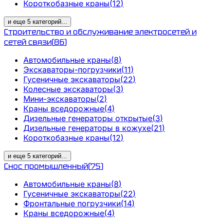
Короткобазные краны
(
12
)
и еще
5
категорий
...
Строительство и обслуживание электросетей и
сетей связи
(
86
)
Автомобильные краны
(
8
)
Экскаваторы-погрузчики
(
11
)
Гусеничные экскаваторы
(
22
)
Колесные экскаваторы
(
3
)
Мини-экскаваторы
(
2
)
Краны вседорожные
(
4
)
Дизельные генераторы открытые
(
3
)
Дизельные генераторы в кожухе
(
21
)
Короткобазные краны
(
12
)
и еще
5
категорий
...
Снос промышленный
(
75
)
Автомобильные краны
(
8
)
Гусеничные экскаваторы
(
22
)
Фронтальные погрузчики
(
14
)
Краны вседорожные
(
4
)