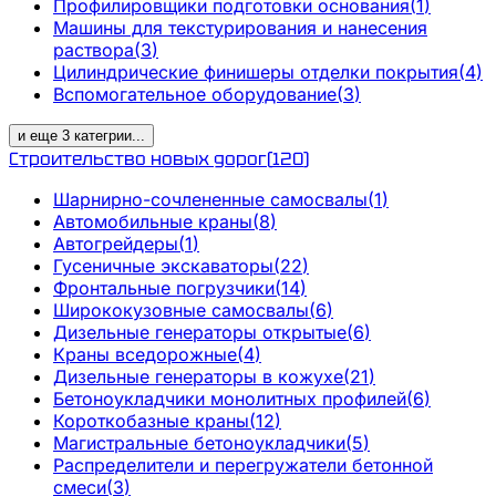
Профилировщики подготовки основания
(
1
)
Машины для текстурирования и нанесения
раствора
(
3
)
Цилиндрические финишеры отделки покрытия
(
4
)
Вспомогательное оборудование
(
3
)
и еще
3
категрии
...
Строительство новых дорог
(
120
)
Шарнирно-сочлененные самосвалы
(
1
)
Автомобильные краны
(
8
)
Автогрейдеры
(
1
)
Гусеничные экскаваторы
(
22
)
Фронтальные погрузчики
(
14
)
Ширококузовные самосвалы
(
6
)
Дизельные генераторы открытые
(
6
)
Краны вседорожные
(
4
)
Дизельные генераторы в кожухе
(
21
)
Бетоноукладчики монолитных профилей
(
6
)
Короткобазные краны
(
12
)
Магистральные бетоноукладчики
(
5
)
Распределители и перегружатели бетонной
смеси
(
3
)