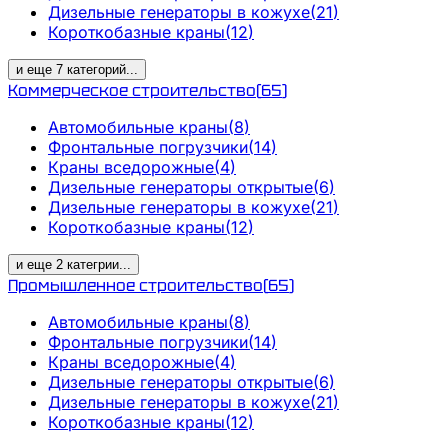
Дизельные генераторы в кожухе
(
21
)
Короткобазные краны
(
12
)
и еще
7
категорий
...
Коммерческое строительство
(
65
)
Автомобильные краны
(
8
)
Фронтальные погрузчики
(
14
)
Краны вседорожные
(
4
)
Дизельные генераторы открытые
(
6
)
Дизельные генераторы в кожухе
(
21
)
Короткобазные краны
(
12
)
и еще
2
категрии
...
Промышленное строительство
(
65
)
Автомобильные краны
(
8
)
Фронтальные погрузчики
(
14
)
Краны вседорожные
(
4
)
Дизельные генераторы открытые
(
6
)
Дизельные генераторы в кожухе
(
21
)
Короткобазные краны
(
12
)