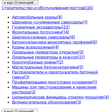
и еще
12
категорий
...
Строительство и обслуживание мостов
(
116
)
Автомобильные краны
(
8
)
Шарнирно-сочлененные самосвалы
(
1
)
Гусеничные экскаваторы
(
22
)
Фронтальные погрузчики
(
14
)
Ширококузовные самосвалы
(
6
)
Бетоноукладчики монолитных профилей
(
6
)
Краны вседорожные
(
4
)
Дизельные генераторы открытые
(
3
)
Дизельные генераторы в кожухе
(
21
)
Короткобазные краны
(
12
)
Магистральные бетоноукладчики
(
5
)
Распределители и перегружатели бетонной
смеси
(
3
)
Профилировщики подготовки основания
(
1
)
Машины для текстурирования и нанесения
раствора
(
3
)
Цилиндрические финишеры отделки покрытия
(
4
)
Вспомогательное оборудование
(
3
)
и еще
12
категорий
...