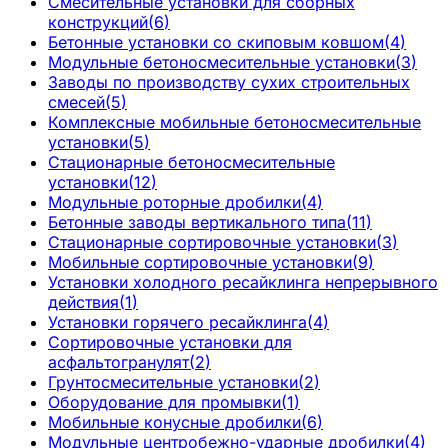
Смесительные установки для сборных
конструкций
(
6
)
Бетонные установки со скиповым ковшом
(
4
)
Модульные бетоносмесительные установки
(
3
)
Заводы по производству сухих строительных
смесей
(
5
)
Комплексные мобильные бетоносмесительные
установки
(
5
)
Стационарные бетоносмесительные
установки
(
12
)
Модульные роторные дробилки
(
4
)
Бетонные заводы вертикального типа
(
11
)
Стационарные сортировочные установки
(
3
)
Мобильные сортировочные установки
(
9
)
Установки холодного ресайклинга непрерывного
действия
(
1
)
Установки горячего ресайклинга
(
4
)
Сортировочные установки для
асфальтогранулят
(
2
)
Грунтосмесительные установки
(
2
)
Оборудование для промывки
(
1
)
Мобильные конусные дробилки
(
6
)
Модульные центробежно-ударные дробилки
(
4
)