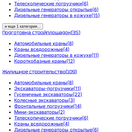
Телескопические погрузчики
(
6
)
Дизельные генераторы открытые
(
6
)
Дизельные генераторы в кожухе
(
15
)
и еще
1
категория
...
Подготовка стройплощадок
(
35
)
Автомобильные краны
(
8
)
Краны вседорожные
(
4
)
Дизельные генераторы в кожухе
(
11
)
Короткобазные краны
(
12
)
Жилищное строительство
(
109
)
Автомобильные краны
(
8
)
Экскаваторы-погрузчики
(
11
)
Гусеничные экскаваторы
(
22
)
Колесные экскаваторы
(
3
)
Фронтальные погрузчики
(
14
)
Мини-экскаваторы
(
2
)
Телескопические погрузчики
(
6
)
Краны вседорожные
(
4
)
Дизельные генераторы открытые
(
6
)