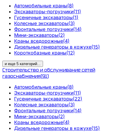
Автомобильные краны
(
8
)
Экскаваторы-погрузчики
(
11
)
Гусеничные экскаваторы
(
1
)
Колесные экскаваторы
(
3
)
Фронтальные погрузчики
(
14
)
Мини-экскаваторы
(
2
)
Краны вседорожные
(
4
)
Дизельные генераторы в кожухе
(
15
)
Короткобазные краны
(
12
)
и еще
5
категорий
...
Строительство и обслуживание сетей
газоснабжения
(
91
)
Автомобильные краны
(
8
)
Экскаваторы-погрузчики
(
11
)
Гусеничные экскаваторы
(
22
)
Колесные экскаваторы
(
3
)
Фронтальные погрузчики
(
14
)
Мини-экскаваторы
(
2
)
Краны вседорожные
(
4
)
Дизельные генераторы в кожухе
(
15
)