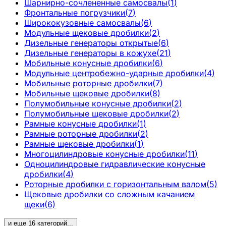
Шарнирно-сочлененные самосвалы
(
1
)
Фронтальные погрузчики
(
7
)
Ширококузовные самосвалы
(
6
)
Модульные щековые дробилки
(
2
)
Дизельные генераторы открытые
(
6
)
Дизельные генераторы в кожухе
(
21
)
Мобильные конусные дробилки
(
6
)
Модульные центробежно-ударные дробилки
(
4
)
Мобильные роторные дробилки
(
7
)
Мобильные щековые дробилки
(
8
)
Полумобильные конусные дробилки
(
2
)
Полумобильные щековые дробилки
(
2
)
Рамные конусные дробилки
(
1
)
Рамные роторные дробилки
(
2
)
Рамные щековые дробилки
(
1
)
Многоцилиндровые конусные дробилки
(
11
)
Одноцилиндровые гидравлические конусные
дробилки
(
4
)
Роторные дробилки с горизонтальным валом
(
5
)
Щековые дробилки со сложным качанием
щеки
(
6
)
и еще
16
категорий
...