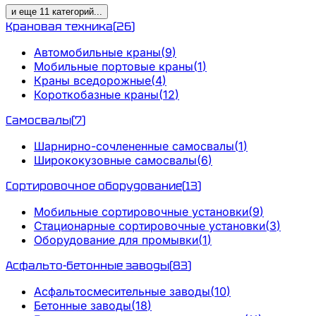
и еще
11
категорий
...
Крановая техника
(
26
)
Автомобильные краны
(
9
)
Мобильные портовые краны
(
1
)
Краны вседорожные
(
4
)
Короткобазные краны
(
12
)
Самосвалы
(
7
)
Шарнирно-сочлененные самосвалы
(
1
)
Ширококузовные самосвалы
(
6
)
Сортировочное оборудование
(
13
)
Мобильные сортировочные установки
(
9
)
Стационарные сортировочные установки
(
3
)
Оборудование для промывки
(
1
)
Асфальто-бетонные заводы
(
83
)
Асфальтосмесительные заводы
(
10
)
Бетонные заводы
(
18
)