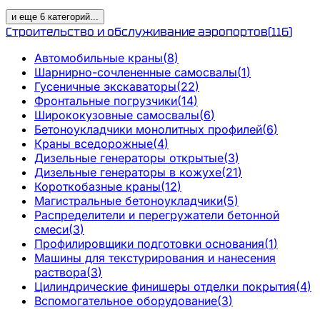
и еще
6
категорий
...
Строительство и обслуживание аэропортов
(
116
)
Автомобильные краны
(
8
)
Шарнирно-сочлененные самосвалы
(
1
)
Гусеничные экскаваторы
(
22
)
Фронтальные погрузчики
(
14
)
Ширококузовные самосвалы
(
6
)
Бетоноукладчики монолитных профилей
(
6
)
Краны вседорожные
(
4
)
Дизельные генераторы открытые
(
3
)
Дизельные генераторы в кожухе
(
21
)
Короткобазные краны
(
12
)
Магистральные бетоноукладчики
(
5
)
Распределители и перегружатели бетонной
смеси
(
3
)
Профилировщики подготовки основания
(
1
)
Машины для текстурирования и нанесения
раствора
(
3
)
Цилиндрические финишеры отделки покрытия
(
4
)
Вспомогательное оборудование
(
3
)