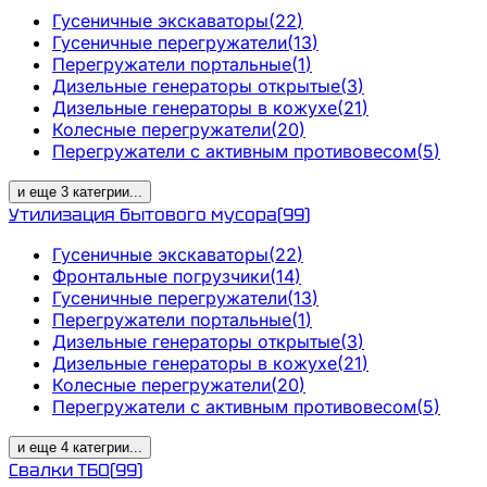
Гусеничные экскаваторы
(
22
)
Гусеничные перегружатели
(
13
)
Перегружатели портальные
(
1
)
Дизельные генераторы открытые
(
3
)
Дизельные генераторы в кожухе
(
21
)
Колесные перегружатели
(
20
)
Перегружатели с активным противовесом
(
5
)
и еще
3
категрии
...
Утилизация бытового мусора
(
99
)
Гусеничные экскаваторы
(
22
)
Фронтальные погрузчики
(
14
)
Гусеничные перегружатели
(
13
)
Перегружатели портальные
(
1
)
Дизельные генераторы открытые
(
3
)
Дизельные генераторы в кожухе
(
21
)
Колесные перегружатели
(
20
)
Перегружатели с активным противовесом
(
5
)
и еще
4
категрии
...
Свалки ТБО
(
99
)