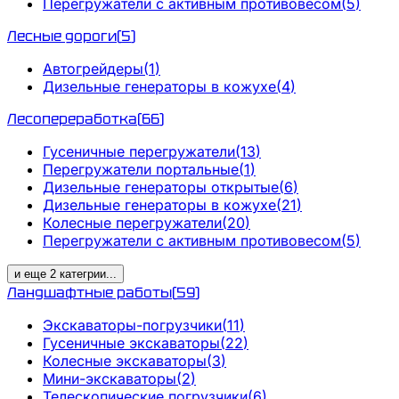
Перегружатели с активным противовесом
(
5
)
Лесные дороги
(
5
)
Автогрейдеры
(
1
)
Дизельные генераторы в кожухе
(
4
)
Лесопереработка
(
66
)
Гусеничные перегружатели
(
13
)
Перегружатели портальные
(
1
)
Дизельные генераторы открытые
(
6
)
Дизельные генераторы в кожухе
(
21
)
Колесные перегружатели
(
20
)
Перегружатели с активным противовесом
(
5
)
и еще
2
категрии
...
Ландшафтные работы
(
59
)
Экскаваторы-погрузчики
(
11
)
Гусеничные экскаваторы
(
22
)
Колесные экскаваторы
(
3
)
Мини-экскаваторы
(
2
)
Телескопические погрузчики
(
6
)