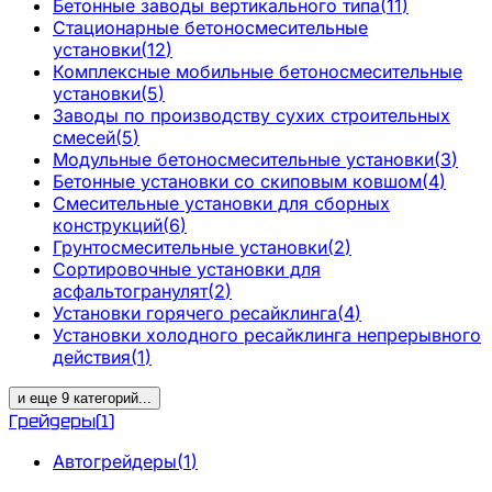
Бетонные заводы вертикального типа
(
11
)
Стационарные бетоносмесительные
установки
(
12
)
Комплексные мобильные бетоносмесительные
установки
(
5
)
Заводы по производству сухих строительных
смесей
(
5
)
Модульные бетоносмесительные установки
(
3
)
Бетонные установки со скиповым ковшом
(
4
)
Смесительные установки для сборных
конструкций
(
6
)
Грунтосмесительные установки
(
2
)
Сортировочные установки для
асфальтогранулят
(
2
)
Установки горячего ресайклинга
(
4
)
Установки холодного ресайклинга непрерывного
действия
(
1
)
и еще
9
категорий
...
Грейдеры
(
1
)
Автогрейдеры
(
1
)