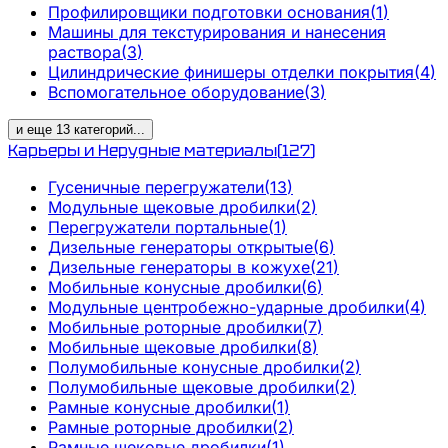
Профилировщики подготовки основания
(
1
)
Машины для текстурирования и нанесения
раствора
(
3
)
Цилиндрические финишеры отделки покрытия
(
4
)
Вспомогательное оборудование
(
3
)
и еще
13
категорий
...
Карьеры и Нерудные материалы
(
127
)
Гусеничные перегружатели
(
13
)
Модульные щековые дробилки
(
2
)
Перегружатели портальные
(
1
)
Дизельные генераторы открытые
(
6
)
Дизельные генераторы в кожухе
(
21
)
Мобильные конусные дробилки
(
6
)
Модульные центробежно-ударные дробилки
(
4
)
Мобильные роторные дробилки
(
7
)
Мобильные щековые дробилки
(
8
)
Полумобильные конусные дробилки
(
2
)
Полумобильные щековые дробилки
(
2
)
Рамные конусные дробилки
(
1
)
Рамные роторные дробилки
(
2
)
Рамные щековые дробилки
(
1
)