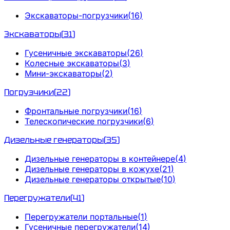
Экскаваторы-погрузчики
(
16
)
Экскаваторы
(
31
)
Гусеничные экскаваторы
(
26
)
Колесные экскаваторы
(
3
)
Мини-экскаваторы
(
2
)
Погрузчики
(
22
)
Фронтальные погрузчики
(
16
)
Телескопические погрузчики
(
6
)
Дизельные генераторы
(
35
)
Дизельные генераторы в контейнере
(
4
)
Дизельные генераторы в кожухе
(
21
)
Дизельные генераторы открытые
(
10
)
Перегружатели
(
41
)
Перегружатели портальные
(
1
)
Гусеничные перегружатели
(
14
)