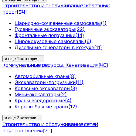
Строительство и обслуживание железных
дорог
(
54
)
Шарнирно-сочлененные самосвалы
(
1
)
Гусеничные экскаваторы
(
22
)
Фронтальные погрузчики
(
14
)
Ширококузовные самосвалы
(
6
)
Дизельные генераторы в кожухе
(
11
)
и еще
1
категория
...
Коммунальные ресурсы. Канализация
(
40
)
Автомобильные краны
(
8
)
Экскаваторы-погрузчики
(
11
)
Колесные экскаваторы
(
3
)
Мини-экскаваторы
(
2
)
Краны вседорожные
(
4
)
Короткобазные краны
(
12
)
и еще
2
категрии
...
Строительство и обслуживание сетей
водоснабжения
(
70
)