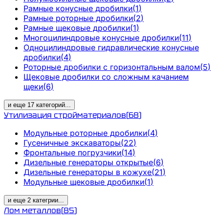
Рамные конусные дробилки
(
1
)
Рамные роторные дробилки
(
2
)
Рамные щековые дробилки
(
1
)
Многоцилиндровые конусные дробилки
(
11
)
Одноцилиндровые гидравлические конусные
дробилки
(
4
)
Роторные дробилки с горизонтальным валом
(
5
)
Щековые дробилки со сложным качанием
щеки
(
6
)
и еще
17
категорий
...
Утилизация стройматериалов
(
68
)
Модульные роторные дробилки
(
4
)
Гусеничные экскаваторы
(
22
)
Фронтальные погрузчики
(
14
)
Дизельные генераторы открытые
(
6
)
Дизельные генераторы в кожухе
(
21
)
Модульные щековые дробилки
(
1
)
и еще
2
категрии
...
Лом металлов
(
85
)