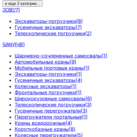
и еще
2
категрии
...
JCB
(
17
)
Экскаваторы-погрузчики
(
8
)
Гусеничные экскаваторы
(
7
)
Телескопические погрузчики
(
2
)
SANY
(
48
)
Шарнирно-сочлененные самосвалы
(
1
)
Автомобильные краны
(
9
)
Мобильные портовые краны
(
1
)
Экскаваторы-погрузчики
(
1
)
Гусеничные экскаваторы
(
4
)
Колесные экскаваторы
(
1
)
Фронтальные погрузчики
(
1
)
Ширококузовные самосвалы
(
6
)
Телескопические погрузчики
(
3
)
Гусеничные перегружатели
(
3
)
Перегружатели портальные
(
1
)
Краны вседорожные
(
4
)
Короткобазные краны
(
8
)
Колесные перегружатели
(
5
)