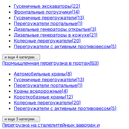
Гусеничные экскаваторы
(
22
)
Фронтальные погрузчики
(
14
)
Гусеничные перегружатели
(
13
)
Перегружатели портальные
(
1
)
Дизельные генераторы открытые
(
3
)
Дизельные генераторы в кожухе
(
21
)
Колесные перегружатели
(
20
)
Перегружатели с активным противовесом
(
5
)
и еще
4
категрии
...
Промышленная перегрузка в портах
(
63
)
Автомобильные краны
(
8
)
Гусеничные перегружатели
(
13
)
Перегружатели портальные
(
1
)
Краны вседорожные
(
4
)
Короткобазные краны
(
12
)
Колесные перегружатели
(
20
)
Перегружатели с активным противовесом
(
5
)
и еще
3
категрии
...
Перегрузка на сталелитейных заводах и