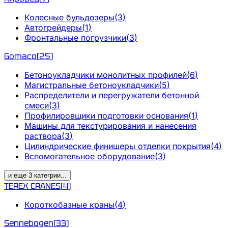
Колесные бульдозеры
(
3
)
Автогрейдеры
(
1
)
Фронтальные погрузчики
(
3
)
Gomaco
(
25
)
Бетоноукладчики монолитных профилей
(
6
)
Магистральные бетоноукладчики
(
5
)
Распределители и перегружатели бетонной
смеси
(
3
)
Профилировщики подготовки основания
(
1
)
Машины для текстурирования и нанесения
раствора
(
3
)
Цилиндрические финишеры отделки покрытия
(
4
)
Вспомогательное оборудование
(
3
)
и еще
3
категрии
...
TEREX CRANES
(
4
)
Короткобазные краны
(
4
)
Sennebogen
(
33
)