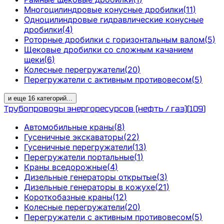
Многоцилиндровые конусные дробилки
(
11
)
Одноцилиндровые гидравлические конусные
дробилки
(
4
)
Роторные дробилки с горизонтальным валом
(
5
)
Щековые дробилки со сложным качанием
щеки
(
6
)
Колесные перегружатели
(
20
)
Перегружатели с активным противовесом
(
5
)
и еще
16
категорий
...
Трубопроводы энергоресурсов (нефть / газ)
(
109
)
Автомобильные краны
(
8
)
Гусеничные экскаваторы
(
22
)
Гусеничные перегружатели
(
13
)
Перегружатели портальные
(
1
)
Краны вседорожные
(
4
)
Дизельные генераторы открытые
(
3
)
Дизельные генераторы в кожухе
(
21
)
Короткобазные краны
(
12
)
Колесные перегружатели
(
20
)
Перегружатели с активным противовесом
(
5
)