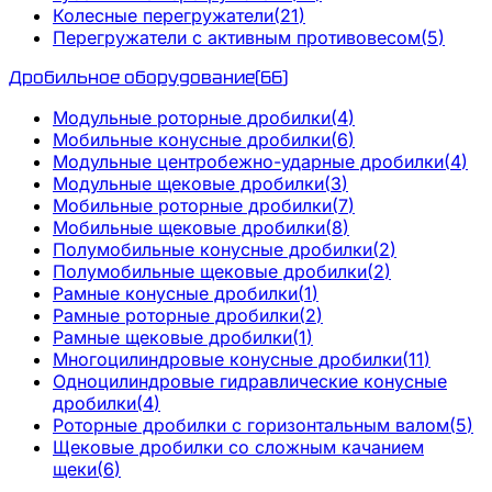
Колесные перегружатели
(
21
)
Перегружатели с активным противовесом
(
5
)
Дробильное оборудование
(
66
)
Модульные роторные дробилки
(
4
)
Мобильные конусные дробилки
(
6
)
Модульные центробежно-ударные дробилки
(
4
)
Модульные щековые дробилки
(
3
)
Мобильные роторные дробилки
(
7
)
Мобильные щековые дробилки
(
8
)
Полумобильные конусные дробилки
(
2
)
Полумобильные щековые дробилки
(
2
)
Рамные конусные дробилки
(
1
)
Рамные роторные дробилки
(
2
)
Рамные щековые дробилки
(
1
)
Многоцилиндровые конусные дробилки
(
11
)
Одноцилиндровые гидравлические конусные
дробилки
(
4
)
Роторные дробилки с горизонтальным валом
(
5
)
Щековые дробилки со сложным качанием
щеки
(
6
)