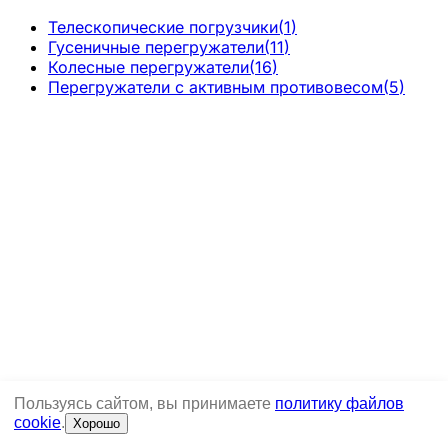
Телескопические погрузчики
(
1
)
Гусеничные перегружатели
(
11
)
Колесные перегружатели
(
16
)
Перегружатели с активным противовесом
(
5
)
Пользуясь сайтом, вы принимаете
политику файлов
cookie
.
Хорошо