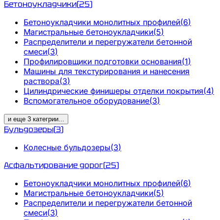
Бетоноукладчики
(
25
)
Бетоноукладчики монолитных профилей
(
6
)
Магистральные бетоноукладчики
(
5
)
Распределители и перегружатели бетонной
смеси
(
3
)
Профилировщики подготовки основания
(
1
)
Машины для текстурирования и нанесения
раствора
(
3
)
Цилиндрические финишеры отделки покрытия
(
4
)
Вспомогательное оборудование
(
3
)
и еще
3
категрии
...
Бульдозеры
(
3
)
Колесные бульдозеры
(
3
)
Асфальтирование дорог
(
25
)
Бетоноукладчики монолитных профилей
(
6
)
Магистральные бетоноукладчики
(
5
)
Распределители и перегружатели бетонной
смеси
(
3
)