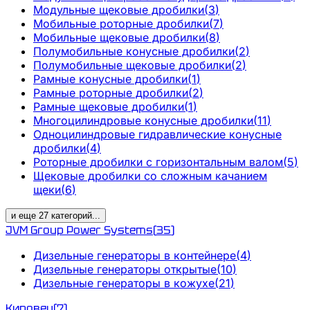
Модульные щековые дробилки
(
3
)
Мобильные роторные дробилки
(
7
)
Мобильные щековые дробилки
(
8
)
Полумобильные конусные дробилки
(
2
)
Полумобильные щековые дробилки
(
2
)
Рамные конусные дробилки
(
1
)
Рамные роторные дробилки
(
2
)
Рамные щековые дробилки
(
1
)
Многоцилиндровые конусные дробилки
(
11
)
Одноцилиндровые гидравлические конусные
дробилки
(
4
)
Роторные дробилки с горизонтальным валом
(
5
)
Щековые дробилки со сложным качанием
щеки
(
6
)
и еще
27
категорий
...
JVM Group Power Systems
(
35
)
Дизельные генераторы в контейнере
(
4
)
Дизельные генераторы открытые
(
10
)
Дизельные генераторы в кожухе
(
21
)
Кировец
(
7
)