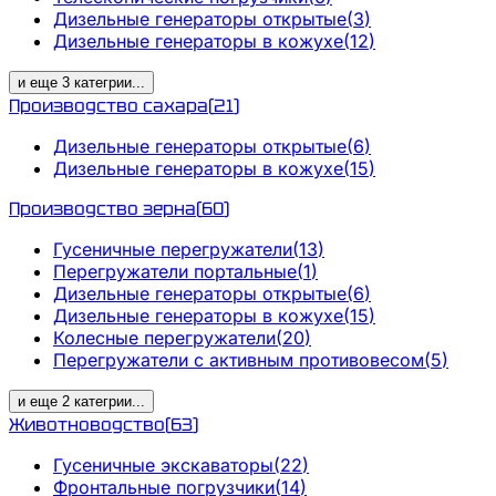
Дизельные генераторы открытые
(
3
)
Дизельные генераторы в кожухе
(
12
)
и еще
3
категрии
...
Производство сахара
(
21
)
Дизельные генераторы открытые
(
6
)
Дизельные генераторы в кожухе
(
15
)
Производство зерна
(
60
)
Гусеничные перегружатели
(
13
)
Перегружатели портальные
(
1
)
Дизельные генераторы открытые
(
6
)
Дизельные генераторы в кожухе
(
15
)
Колесные перегружатели
(
20
)
Перегружатели с активным противовесом
(
5
)
и еще
2
категрии
...
Животноводство
(
63
)
Гусеничные экскаваторы
(
22
)
Фронтальные погрузчики
(
14
)