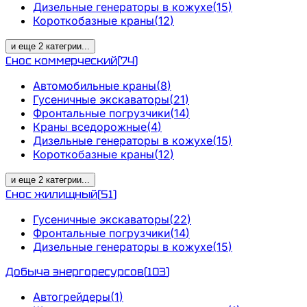
Дизельные генераторы в кожухе
(
15
)
Короткобазные краны
(
12
)
и еще
2
категрии
...
Снос коммерческий
(
74
)
Автомобильные краны
(
8
)
Гусеничные экскаваторы
(
21
)
Фронтальные погрузчики
(
14
)
Краны вседорожные
(
4
)
Дизельные генераторы в кожухе
(
15
)
Короткобазные краны
(
12
)
и еще
2
категрии
...
Снос жилищный
(
51
)
Гусеничные экскаваторы
(
22
)
Фронтальные погрузчики
(
14
)
Дизельные генераторы в кожухе
(
15
)
Добыча энергоресурсов
(
103
)
Автогрейдеры
(
1
)