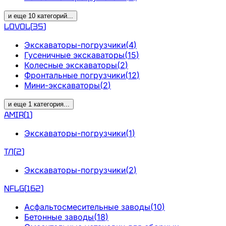
и еще
10
категорий
...
LOVOL
(
35
)
Экскаваторы-погрузчики
(
4
)
Гусеничные экскаваторы
(
15
)
Колесные экскаваторы
(
2
)
Фронтальные погрузчики
(
12
)
Мини-экскаваторы
(
2
)
и еще
1
категория
...
AMIR
(
1
)
Экскаваторы-погрузчики
(
1
)
ТЛ
(
2
)
Экскаваторы-погрузчики
(
2
)
NFLG
(
162
)
Асфальтосмесительные заводы
(
10
)
Бетонные заводы
(
18
)