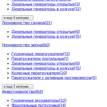
Дизельные генераторы открытые
(
3
)
Дизельные генераторы в кожухе
(
12
)
и еще
3
категрии
...
Производство сахара
(
21
)
Дизельные генераторы открытые
(
6
)
Дизельные генераторы в кожухе
(
15
)
Производство зерна
(
60
)
Гусеничные перегружатели
(
13
)
Перегружатели портальные
(
1
)
Дизельные генераторы открытые
(
6
)
Дизельные генераторы в кожухе
(
15
)
Колесные перегружатели
(
20
)
Перегружатели с активным противовесом
(
5
)
и еще
2
категрии
...
Животноводство
(
63
)
Гусеничные экскаваторы
(
22
)
Фронтальные погрузчики
(
14
)