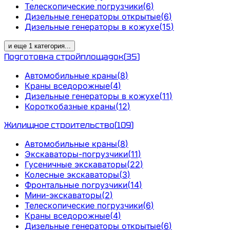
Телескопические погрузчики
(
6
)
Дизельные генераторы открытые
(
6
)
Дизельные генераторы в кожухе
(
15
)
и еще
1
категория
...
Подготовка стройплощадок
(
35
)
Автомобильные краны
(
8
)
Краны вседорожные
(
4
)
Дизельные генераторы в кожухе
(
11
)
Короткобазные краны
(
12
)
Жилищное строительство
(
109
)
Автомобильные краны
(
8
)
Экскаваторы-погрузчики
(
11
)
Гусеничные экскаваторы
(
22
)
Колесные экскаваторы
(
3
)
Фронтальные погрузчики
(
14
)
Мини-экскаваторы
(
2
)
Телескопические погрузчики
(
6
)
Краны вседорожные
(
4
)
Дизельные генераторы открытые
(
6
)