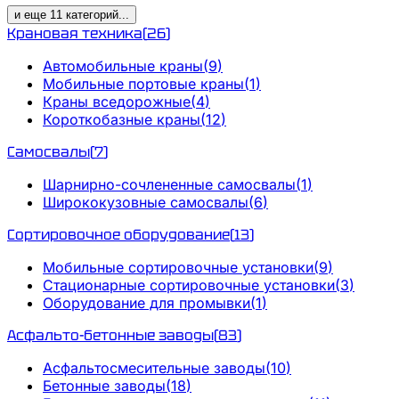
и еще
11
категорий
...
Крановая техника
(
26
)
Автомобильные краны
(
9
)
Мобильные портовые краны
(
1
)
Краны вседорожные
(
4
)
Короткобазные краны
(
12
)
Самосвалы
(
7
)
Шарнирно-сочлененные самосвалы
(
1
)
Ширококузовные самосвалы
(
6
)
Сортировочное оборудование
(
13
)
Мобильные сортировочные установки
(
9
)
Стационарные сортировочные установки
(
3
)
Оборудование для промывки
(
1
)
Асфальто-бетонные заводы
(
83
)
Асфальтосмесительные заводы
(
10
)
Бетонные заводы
(
18
)