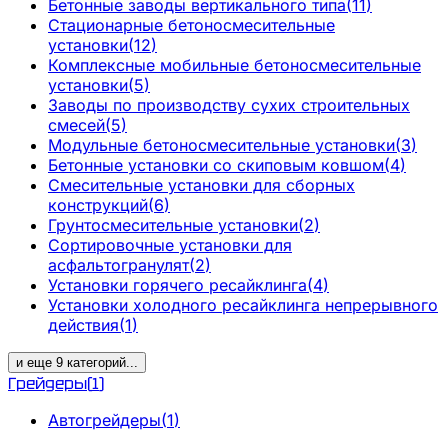
Бетонные заводы вертикального типа
(
11
)
Стационарные бетоносмесительные
установки
(
12
)
Комплексные мобильные бетоносмесительные
установки
(
5
)
Заводы по производству сухих строительных
смесей
(
5
)
Модульные бетоносмесительные установки
(
3
)
Бетонные установки со скиповым ковшом
(
4
)
Смесительные установки для сборных
конструкций
(
6
)
Грунтосмесительные установки
(
2
)
Сортировочные установки для
асфальтогранулят
(
2
)
Установки горячего ресайклинга
(
4
)
Установки холодного ресайклинга непрерывного
действия
(
1
)
и еще
9
категорий
...
Грейдеры
(
1
)
Автогрейдеры
(
1
)