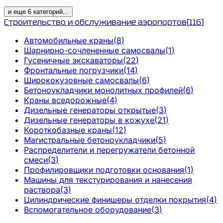
и еще
6
категорий
...
Строительство и обслуживание аэропортов
(
116
)
Автомобильные краны
(
8
)
Шарнирно-сочлененные самосвалы
(
1
)
Гусеничные экскаваторы
(
22
)
Фронтальные погрузчики
(
14
)
Ширококузовные самосвалы
(
6
)
Бетоноукладчики монолитных профилей
(
6
)
Краны вседорожные
(
4
)
Дизельные генераторы открытые
(
3
)
Дизельные генераторы в кожухе
(
21
)
Короткобазные краны
(
12
)
Магистральные бетоноукладчики
(
5
)
Распределители и перегружатели бетонной
смеси
(
3
)
Профилировщики подготовки основания
(
1
)
Машины для текстурирования и нанесения
раствора
(
3
)
Цилиндрические финишеры отделки покрытия
(
4
)
Вспомогательное оборудование
(
3
)