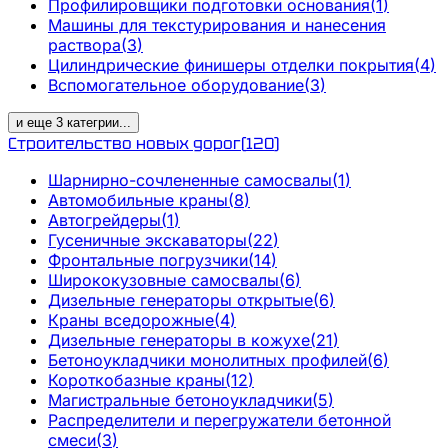
Профилировщики подготовки основания
(
1
)
Машины для текстурирования и нанесения
раствора
(
3
)
Цилиндрические финишеры отделки покрытия
(
4
)
Вспомогательное оборудование
(
3
)
и еще
3
категрии
...
Строительство новых дорог
(
120
)
Шарнирно-сочлененные самосвалы
(
1
)
Автомобильные краны
(
8
)
Автогрейдеры
(
1
)
Гусеничные экскаваторы
(
22
)
Фронтальные погрузчики
(
14
)
Ширококузовные самосвалы
(
6
)
Дизельные генераторы открытые
(
6
)
Краны вседорожные
(
4
)
Дизельные генераторы в кожухе
(
21
)
Бетоноукладчики монолитных профилей
(
6
)
Короткобазные краны
(
12
)
Магистральные бетоноукладчики
(
5
)
Распределители и перегружатели бетонной
смеси
(
3
)