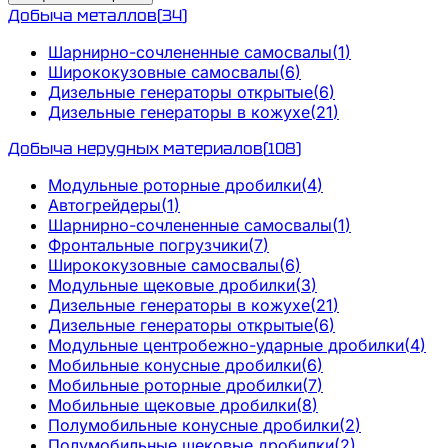
Добыча металлов
(
34
)
Шарнирно-сочлененные самосвалы
(
1
)
Ширококузовные самосвалы
(
6
)
Дизельные генераторы открытые
(
6
)
Дизельные генераторы в кожухе
(
21
)
Добыча нерудных материалов
(
108
)
Модульные роторные дробилки
(
4
)
Автогрейдеры
(
1
)
Шарнирно-сочлененные самосвалы
(
1
)
Фронтальные погрузчики
(
7
)
Ширококузовные самосвалы
(
6
)
Модульные щековые дробилки
(
3
)
Дизельные генераторы в кожухе
(
21
)
Дизельные генераторы открытые
(
6
)
Модульные центробежно-ударные дробилки
(
4
)
Мобильные конусные дробилки
(
6
)
Мобильные роторные дробилки
(
7
)
Мобильные щековые дробилки
(
8
)
Полумобильные конусные дробилки
(
2
)
Полумобильные щековые дробилки
(
2
)