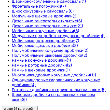
Шарнирно-сочлененные самосвалы
(
1
)
Фронтальные погрузчики
(
7
)
Ширококузовные самосвалы
(
6
)
Модульные щековые дробилки
(
2
)
Дизельные генераторы открытые
(
6
)
Дизельные генераторы в кожухе
(
21
)
Мобильные конусные дробилки
(
6
)
Модульные центробежно-ударные дробилки
(
4
)
Мобильные роторные дробилки
(
7
)
Мобильные щековые дробилки
(
8
)
Полумобильные конусные дробилки
(
2
)
Полумобильные щековые дробилки
(
2
)
Рамные конусные дробилки
(
1
)
Рамные роторные дробилки
(
2
)
Рамные щековые дробилки
(
1
)
Многоцилиндровые конусные дробилки
(
11
)
Одноцилиндровые гидравлические конусные
дробилки
(
4
)
Роторные дробилки с горизонтальным валом
(
5
)
Щековые дробилки со сложным качанием
щеки
(
6
)
и еще
16
категорий
...