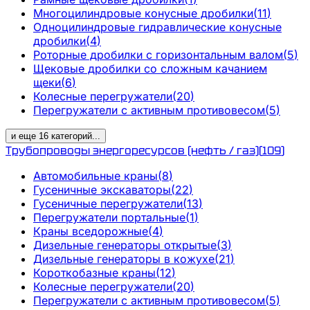
Многоцилиндровые конусные дробилки
(
11
)
Одноцилиндровые гидравлические конусные
дробилки
(
4
)
Роторные дробилки с горизонтальным валом
(
5
)
Щековые дробилки со сложным качанием
щеки
(
6
)
Колесные перегружатели
(
20
)
Перегружатели с активным противовесом
(
5
)
и еще
16
категорий
...
Трубопроводы энергоресурсов (нефть / газ)
(
109
)
Автомобильные краны
(
8
)
Гусеничные экскаваторы
(
22
)
Гусеничные перегружатели
(
13
)
Перегружатели портальные
(
1
)
Краны вседорожные
(
4
)
Дизельные генераторы открытые
(
3
)
Дизельные генераторы в кожухе
(
21
)
Короткобазные краны
(
12
)
Колесные перегружатели
(
20
)
Перегружатели с активным противовесом
(
5
)