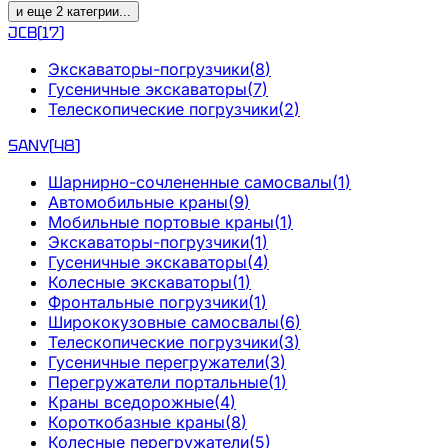
и еще
2
категрии
...
JCB
(
17
)
Экскаваторы-погрузчики
(
8
)
Гусеничные экскаваторы
(
7
)
Телескопические погрузчики
(
2
)
SANY
(
48
)
Шарнирно-сочлененные самосвалы
(
1
)
Автомобильные краны
(
9
)
Мобильные портовые краны
(
1
)
Экскаваторы-погрузчики
(
1
)
Гусеничные экскаваторы
(
4
)
Колесные экскаваторы
(
1
)
Фронтальные погрузчики
(
1
)
Ширококузовные самосвалы
(
6
)
Телескопические погрузчики
(
3
)
Гусеничные перегружатели
(
3
)
Перегружатели портальные
(
1
)
Краны вседорожные
(
4
)
Короткобазные краны
(
8
)
Колесные перегружатели
(
5
)