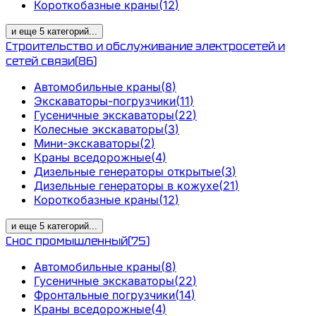
Короткобазные краны
(
12
)
и еще
5
категорий
...
Строительство и обслуживание электросетей и
сетей связи
(
86
)
Автомобильные краны
(
8
)
Экскаваторы-погрузчики
(
11
)
Гусеничные экскаваторы
(
22
)
Колесные экскаваторы
(
3
)
Мини-экскаваторы
(
2
)
Краны вседорожные
(
4
)
Дизельные генераторы открытые
(
3
)
Дизельные генераторы в кожухе
(
21
)
Короткобазные краны
(
12
)
и еще
5
категорий
...
Снос промышленный
(
75
)
Автомобильные краны
(
8
)
Гусеничные экскаваторы
(
22
)
Фронтальные погрузчики
(
14
)
Краны вседорожные
(
4
)