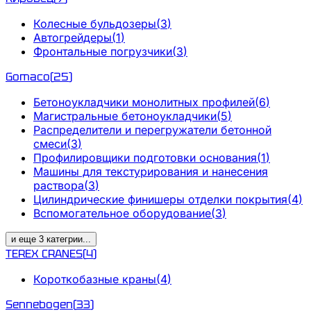
Колесные бульдозеры
(
3
)
Автогрейдеры
(
1
)
Фронтальные погрузчики
(
3
)
Gomaco
(
25
)
Бетоноукладчики монолитных профилей
(
6
)
Магистральные бетоноукладчики
(
5
)
Распределители и перегружатели бетонной
смеси
(
3
)
Профилировщики подготовки основания
(
1
)
Машины для текстурирования и нанесения
раствора
(
3
)
Цилиндрические финишеры отделки покрытия
(
4
)
Вспомогательное оборудование
(
3
)
и еще
3
категрии
...
TEREX CRANES
(
4
)
Короткобазные краны
(
4
)
Sennebogen
(
33
)