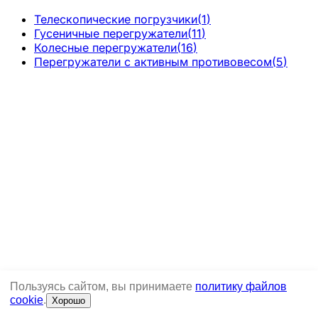
Телескопические погрузчики
(
1
)
Гусеничные перегружатели
(
11
)
Колесные перегружатели
(
16
)
Перегружатели с активным противовесом
(
5
)
Пользуясь сайтом, вы принимаете
политику файлов
cookie
.
Хорошо