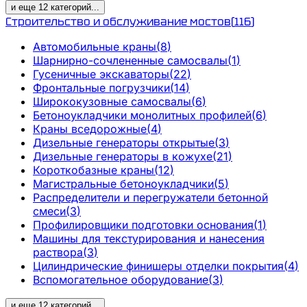
и еще
12
категорий
...
Строительство и обслуживание мостов
(
116
)
Автомобильные краны
(
8
)
Шарнирно-сочлененные самосвалы
(
1
)
Гусеничные экскаваторы
(
22
)
Фронтальные погрузчики
(
14
)
Ширококузовные самосвалы
(
6
)
Бетоноукладчики монолитных профилей
(
6
)
Краны вседорожные
(
4
)
Дизельные генераторы открытые
(
3
)
Дизельные генераторы в кожухе
(
21
)
Короткобазные краны
(
12
)
Магистральные бетоноукладчики
(
5
)
Распределители и перегружатели бетонной
смеси
(
3
)
Профилировщики подготовки основания
(
1
)
Машины для текстурирования и нанесения
раствора
(
3
)
Цилиндрические финишеры отделки покрытия
(
4
)
Вспомогательное оборудование
(
3
)
и еще
12
категорий
...