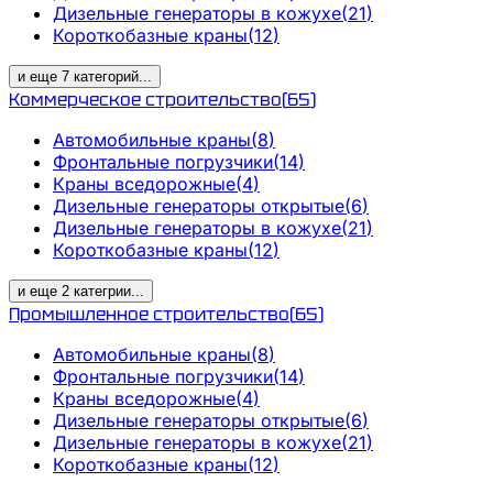
Дизельные генераторы в кожухе
(
21
)
Короткобазные краны
(
12
)
и еще
7
категорий
...
Коммерческое строительство
(
65
)
Автомобильные краны
(
8
)
Фронтальные погрузчики
(
14
)
Краны вседорожные
(
4
)
Дизельные генераторы открытые
(
6
)
Дизельные генераторы в кожухе
(
21
)
Короткобазные краны
(
12
)
и еще
2
категрии
...
Промышленное строительство
(
65
)
Автомобильные краны
(
8
)
Фронтальные погрузчики
(
14
)
Краны вседорожные
(
4
)
Дизельные генераторы открытые
(
6
)
Дизельные генераторы в кожухе
(
21
)
Короткобазные краны
(
12
)