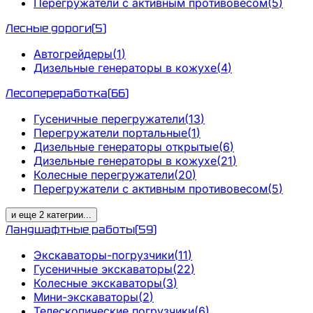
Перегружатели с активным противовесом
(
5
)
Лесные дороги
(
5
)
Автогрейдеры
(
1
)
Дизельные генераторы в кожухе
(
4
)
Лесопереработка
(
66
)
Гусеничные перегружатели
(
13
)
Перегружатели портальные
(
1
)
Дизельные генераторы открытые
(
6
)
Дизельные генераторы в кожухе
(
21
)
Колесные перегружатели
(
20
)
Перегружатели с активным противовесом
(
5
)
и еще
2
категрии
...
Ландшафтные работы
(
59
)
Экскаваторы-погрузчики
(
11
)
Гусеничные экскаваторы
(
22
)
Колесные экскаваторы
(
3
)
Мини-экскаваторы
(
2
)
Телескопические погрузчики
(
6
)