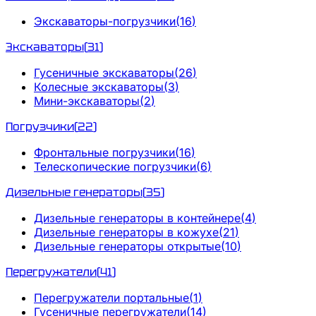
Экскаваторы-погрузчики
(
16
)
Экскаваторы
(
31
)
Гусеничные экскаваторы
(
26
)
Колесные экскаваторы
(
3
)
Мини-экскаваторы
(
2
)
Погрузчики
(
22
)
Фронтальные погрузчики
(
16
)
Телескопические погрузчики
(
6
)
Дизельные генераторы
(
35
)
Дизельные генераторы в контейнере
(
4
)
Дизельные генераторы в кожухе
(
21
)
Дизельные генераторы открытые
(
10
)
Перегружатели
(
41
)
Перегружатели портальные
(
1
)
Гусеничные перегружатели
(
14
)