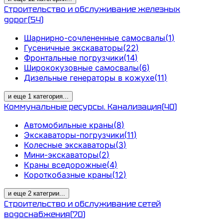
Строительство и обслуживание железных
дорог
(
54
)
Шарнирно-сочлененные самосвалы
(
1
)
Гусеничные экскаваторы
(
22
)
Фронтальные погрузчики
(
14
)
Ширококузовные самосвалы
(
6
)
Дизельные генераторы в кожухе
(
11
)
и еще
1
категория
...
Коммунальные ресурсы. Канализация
(
40
)
Автомобильные краны
(
8
)
Экскаваторы-погрузчики
(
11
)
Колесные экскаваторы
(
3
)
Мини-экскаваторы
(
2
)
Краны вседорожные
(
4
)
Короткобазные краны
(
12
)
и еще
2
категрии
...
Строительство и обслуживание сетей
водоснабжения
(
70
)