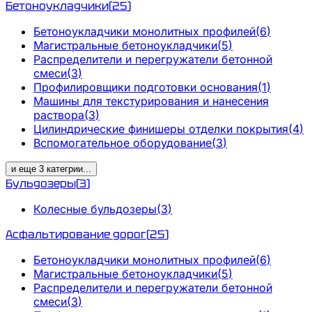
Бетоноукладчики
(
25
)
Бетоноукладчики монолитных профилей
(
6
)
Магистральные бетоноукладчики
(
5
)
Распределители и перегружатели бетонной
смеси
(
3
)
Профилировщики подготовки основания
(
1
)
Машины для текстурирования и нанесения
раствора
(
3
)
Цилиндрические финишеры отделки покрытия
(
4
)
Вспомогательное оборудование
(
3
)
и еще
3
категрии
...
Бульдозеры
(
3
)
Колесные бульдозеры
(
3
)
Асфальтирование дорог
(
25
)
Бетоноукладчики монолитных профилей
(
6
)
Магистральные бетоноукладчики
(
5
)
Распределители и перегружатели бетонной
смеси
(
3
)