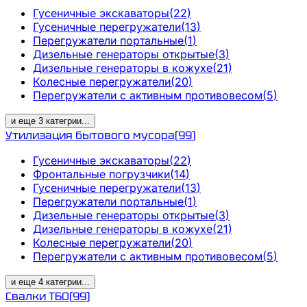
Гусеничные экскаваторы
(
22
)
Гусеничные перегружатели
(
13
)
Перегружатели портальные
(
1
)
Дизельные генераторы открытые
(
3
)
Дизельные генераторы в кожухе
(
21
)
Колесные перегружатели
(
20
)
Перегружатели с активным противовесом
(
5
)
и еще
3
категрии
...
Утилизация бытового мусора
(
99
)
Гусеничные экскаваторы
(
22
)
Фронтальные погрузчики
(
14
)
Гусеничные перегружатели
(
13
)
Перегружатели портальные
(
1
)
Дизельные генераторы открытые
(
3
)
Дизельные генераторы в кожухе
(
21
)
Колесные перегружатели
(
20
)
Перегружатели с активным противовесом
(
5
)
и еще
4
категрии
...
Свалки ТБО
(
99
)