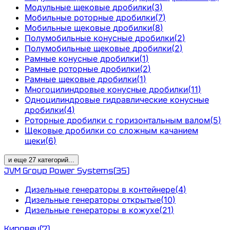
Модульные щековые дробилки
(
3
)
Мобильные роторные дробилки
(
7
)
Мобильные щековые дробилки
(
8
)
Полумобильные конусные дробилки
(
2
)
Полумобильные щековые дробилки
(
2
)
Рамные конусные дробилки
(
1
)
Рамные роторные дробилки
(
2
)
Рамные щековые дробилки
(
1
)
Многоцилиндровые конусные дробилки
(
11
)
Одноцилиндровые гидравлические конусные
дробилки
(
4
)
Роторные дробилки с горизонтальным валом
(
5
)
Щековые дробилки со сложным качанием
щеки
(
6
)
и еще
27
категорий
...
JVM Group Power Systems
(
35
)
Дизельные генераторы в контейнере
(
4
)
Дизельные генераторы открытые
(
10
)
Дизельные генераторы в кожухе
(
21
)
Кировец
(
7
)