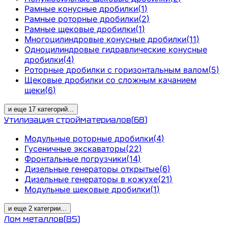
Рамные конусные дробилки
(
1
)
Рамные роторные дробилки
(
2
)
Рамные щековые дробилки
(
1
)
Многоцилиндровые конусные дробилки
(
11
)
Одноцилиндровые гидравлические конусные
дробилки
(
4
)
Роторные дробилки с горизонтальным валом
(
5
)
Щековые дробилки со сложным качанием
щеки
(
6
)
и еще
17
категорий
...
Утилизация стройматериалов
(
68
)
Модульные роторные дробилки
(
4
)
Гусеничные экскаваторы
(
22
)
Фронтальные погрузчики
(
14
)
Дизельные генераторы открытые
(
6
)
Дизельные генераторы в кожухе
(
21
)
Модульные щековые дробилки
(
1
)
и еще
2
категрии
...
Лом металлов
(
85
)