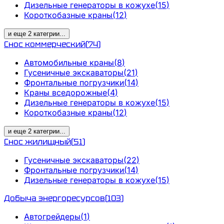
Дизельные генераторы в кожухе
(
15
)
Короткобазные краны
(
12
)
и еще
2
категрии
...
Снос коммерческий
(
74
)
Автомобильные краны
(
8
)
Гусеничные экскаваторы
(
21
)
Фронтальные погрузчики
(
14
)
Краны вседорожные
(
4
)
Дизельные генераторы в кожухе
(
15
)
Короткобазные краны
(
12
)
и еще
2
категрии
...
Снос жилищный
(
51
)
Гусеничные экскаваторы
(
22
)
Фронтальные погрузчики
(
14
)
Дизельные генераторы в кожухе
(
15
)
Добыча энергоресурсов
(
103
)
Автогрейдеры
(
1
)