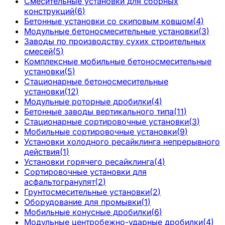
Смесительные установки для сборных
конструкций
(
6
)
Бетонные установки со скиповым ковшом
(
4
)
Модульные бетоносмесительные установки
(
3
)
Заводы по производству сухих строительных
смесей
(
5
)
Комплексные мобильные бетоносмесительные
установки
(
5
)
Стационарные бетоносмесительные
установки
(
12
)
Модульные роторные дробилки
(
4
)
Бетонные заводы вертикального типа
(
11
)
Стационарные сортировочные установки
(
3
)
Мобильные сортировочные установки
(
9
)
Установки холодного ресайклинга непрерывного
действия
(
1
)
Установки горячего ресайклинга
(
4
)
Сортировочные установки для
асфальтогранулят
(
2
)
Грунтосмесительные установки
(
2
)
Оборудование для промывки
(
1
)
Мобильные конусные дробилки
(
6
)
Модульные центробежно-ударные дробилки
(
4
)