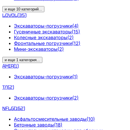
и еще
10
категорий
...
LOVOL
(
35
)
Экскаваторы-погрузчики
(
4
)
Гусеничные экскаваторы
(
15
)
Колесные экскаваторы
(
2
)
Фронтальные погрузчики
(
12
)
Мини-экскаваторы
(
2
)
и еще
1
категория
...
AMIR
(
1
)
Экскаваторы-погрузчики
(
1
)
ТЛ
(
2
)
Экскаваторы-погрузчики
(
2
)
NFLG
(
162
)
Асфальтосмесительные заводы
(
10
)
Бетонные заводы
(
18
)