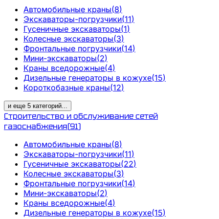
Автомобильные краны
(
8
)
Экскаваторы-погрузчики
(
11
)
Гусеничные экскаваторы
(
1
)
Колесные экскаваторы
(
3
)
Фронтальные погрузчики
(
14
)
Мини-экскаваторы
(
2
)
Краны вседорожные
(
4
)
Дизельные генераторы в кожухе
(
15
)
Короткобазные краны
(
12
)
и еще
5
категорий
...
Строительство и обслуживание сетей
газоснабжения
(
91
)
Автомобильные краны
(
8
)
Экскаваторы-погрузчики
(
11
)
Гусеничные экскаваторы
(
22
)
Колесные экскаваторы
(
3
)
Фронтальные погрузчики
(
14
)
Мини-экскаваторы
(
2
)
Краны вседорожные
(
4
)
Дизельные генераторы в кожухе
(
15
)