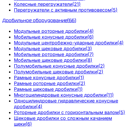
Колесные перегружатели
(
21
)
Перегружатели с активным противовесом
(
5
)
Дробильное оборудование
(
66
)
Модульные роторные дробилки
(
4
)
Мобильные конусные дробилки
(
6
)
Модульные центробежно-ударные дробилки
(
4
)
Модульные щековые дробилки
(
3
)
Мобильные роторные дробилки
(
7
)
Мобильные щековые дробилки
(
8
)
Полумобильные конусные дробилки
(
2
)
Полумобильные щековые дробилки
(
2
)
Рамные конусные дробилки
(
1
)
Рамные роторные дробилки
(
2
)
Рамные щековые дробилки
(
1
)
Многоцилиндровые конусные дробилки
(
11
)
Одноцилиндровые гидравлические конусные
дробилки
(
4
)
Роторные дробилки с горизонтальным валом
(
5
)
Щековые дробилки со сложным качанием
щеки
(
6
)