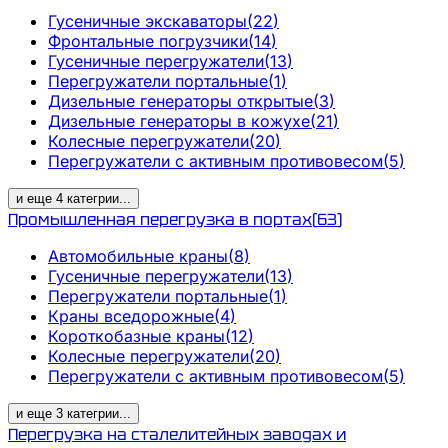
Гусеничные экскаваторы
(
22
)
Фронтальные погрузчики
(
14
)
Гусеничные перегружатели
(
13
)
Перегружатели портальные
(
1
)
Дизельные генераторы открытые
(
3
)
Дизельные генераторы в кожухе
(
21
)
Колесные перегружатели
(
20
)
Перегружатели с активным противовесом
(
5
)
и еще
4
категрии
...
Промышленная перегрузка в портах
(
63
)
Автомобильные краны
(
8
)
Гусеничные перегружатели
(
13
)
Перегружатели портальные
(
1
)
Краны вседорожные
(
4
)
Короткобазные краны
(
12
)
Колесные перегружатели
(
20
)
Перегружатели с активным противовесом
(
5
)
и еще
3
категрии
...
Перегрузка на сталелитейных заводах и