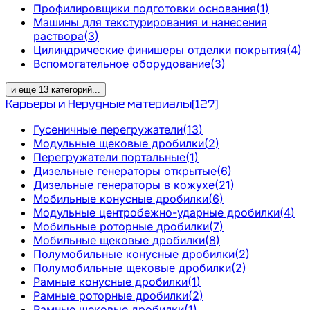
Профилировщики подготовки основания
(
1
)
Машины для текстурирования и нанесения
раствора
(
3
)
Цилиндрические финишеры отделки покрытия
(
4
)
Вспомогательное оборудование
(
3
)
и еще
13
категорий
...
Карьеры и Нерудные материалы
(
127
)
Гусеничные перегружатели
(
13
)
Модульные щековые дробилки
(
2
)
Перегружатели портальные
(
1
)
Дизельные генераторы открытые
(
6
)
Дизельные генераторы в кожухе
(
21
)
Мобильные конусные дробилки
(
6
)
Модульные центробежно-ударные дробилки
(
4
)
Мобильные роторные дробилки
(
7
)
Мобильные щековые дробилки
(
8
)
Полумобильные конусные дробилки
(
2
)
Полумобильные щековые дробилки
(
2
)
Рамные конусные дробилки
(
1
)
Рамные роторные дробилки
(
2
)
Рамные щековые дробилки
(
1
)