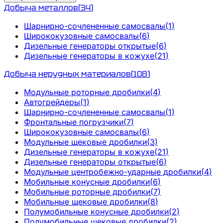
Добыча металлов
(
34
)
Шарнирно-сочлененные самосвалы
(
1
)
Ширококузовные самосвалы
(
6
)
Дизельные генераторы открытые
(
6
)
Дизельные генераторы в кожухе
(
21
)
Добыча нерудных материалов
(
108
)
Модульные роторные дробилки
(
4
)
Автогрейдеры
(
1
)
Шарнирно-сочлененные самосвалы
(
1
)
Фронтальные погрузчики
(
7
)
Ширококузовные самосвалы
(
6
)
Модульные щековые дробилки
(
3
)
Дизельные генераторы в кожухе
(
21
)
Дизельные генераторы открытые
(
6
)
Модульные центробежно-ударные дробилки
(
4
)
Мобильные конусные дробилки
(
6
)
Мобильные роторные дробилки
(
7
)
Мобильные щековые дробилки
(
8
)
Полумобильные конусные дробилки
(
2
)
Полумобильные щековые дробилки
(
2
)