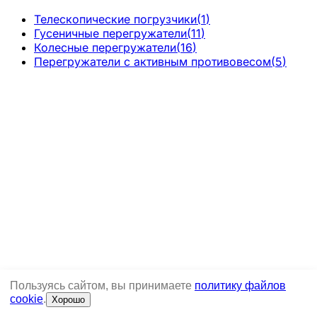
Телескопические погрузчики
(
1
)
Гусеничные перегружатели
(
11
)
Колесные перегружатели
(
16
)
Перегружатели с активным противовесом
(
5
)
Пользуясь сайтом, вы принимаете
политику файлов
cookie
.
Хорошо