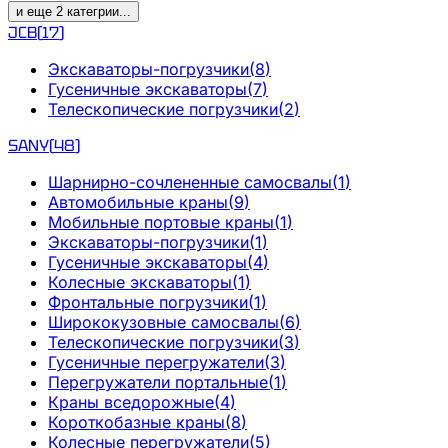
и еще
2
категрии
...
JCB
(
17
)
Экскаваторы-погрузчики
(
8
)
Гусеничные экскаваторы
(
7
)
Телескопические погрузчики
(
2
)
SANY
(
48
)
Шарнирно-сочлененные самосвалы
(
1
)
Автомобильные краны
(
9
)
Мобильные портовые краны
(
1
)
Экскаваторы-погрузчики
(
1
)
Гусеничные экскаваторы
(
4
)
Колесные экскаваторы
(
1
)
Фронтальные погрузчики
(
1
)
Ширококузовные самосвалы
(
6
)
Телескопические погрузчики
(
3
)
Гусеничные перегружатели
(
3
)
Перегружатели портальные
(
1
)
Краны вседорожные
(
4
)
Короткобазные краны
(
8
)
Колесные перегружатели
(
5
)