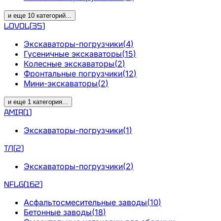
и еще
10
категорий
...
LOVOL
(
35
)
Экскаваторы-погрузчики
(
4
)
Гусеничные экскаваторы
(
15
)
Колесные экскаваторы
(
2
)
Фронтальные погрузчики
(
12
)
Мини-экскаваторы
(
2
)
и еще
1
категория
...
AMIR
(
1
)
Экскаваторы-погрузчики
(
1
)
ТЛ
(
2
)
Экскаваторы-погрузчики
(
2
)
NFLG
(
162
)
Асфальтосмесительные заводы
(
10
)
Бетонные заводы
(
18
)