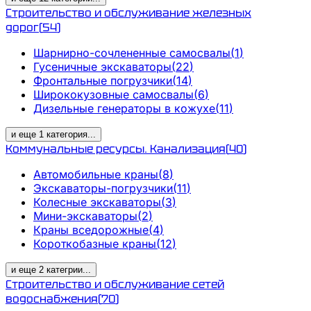
Строительство и обслуживание железных
дорог
(
54
)
Шарнирно-сочлененные самосвалы
(
1
)
Гусеничные экскаваторы
(
22
)
Фронтальные погрузчики
(
14
)
Ширококузовные самосвалы
(
6
)
Дизельные генераторы в кожухе
(
11
)
и еще
1
категория
...
Коммунальные ресурсы. Канализация
(
40
)
Автомобильные краны
(
8
)
Экскаваторы-погрузчики
(
11
)
Колесные экскаваторы
(
3
)
Мини-экскаваторы
(
2
)
Краны вседорожные
(
4
)
Короткобазные краны
(
12
)
и еще
2
категрии
...
Строительство и обслуживание сетей
водоснабжения
(
70
)