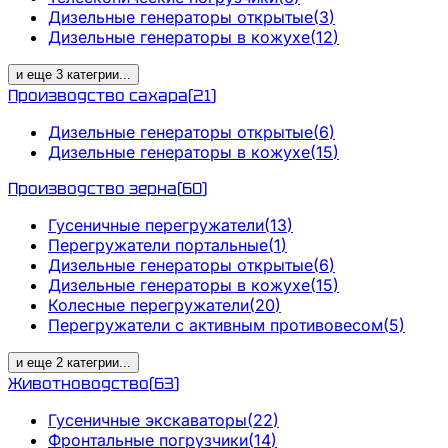
Дизельные генераторы открытые
(
3
)
Дизельные генераторы в кожухе
(
12
)
и еще
3
категрии
...
Производство сахара
(
21
)
Дизельные генераторы открытые
(
6
)
Дизельные генераторы в кожухе
(
15
)
Производство зерна
(
60
)
Гусеничные перегружатели
(
13
)
Перегружатели портальные
(
1
)
Дизельные генераторы открытые
(
6
)
Дизельные генераторы в кожухе
(
15
)
Колесные перегружатели
(
20
)
Перегружатели с активным противовесом
(
5
)
и еще
2
категрии
...
Животноводство
(
63
)
Гусеничные экскаваторы
(
22
)
Фронтальные погрузчики
(
14
)