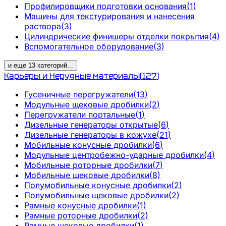
Профилировщики подготовки основания
(
1
)
Машины для текстурирования и нанесения
раствора
(
3
)
Цилиндрические финишеры отделки покрытия
(
4
)
Вспомогательное оборудование
(
3
)
и еще
13
категорий
...
Карьеры и Нерудные материалы
(
127
)
Гусеничные перегружатели
(
13
)
Модульные щековые дробилки
(
2
)
Перегружатели портальные
(
1
)
Дизельные генераторы открытые
(
6
)
Дизельные генераторы в кожухе
(
21
)
Мобильные конусные дробилки
(
6
)
Модульные центробежно-ударные дробилки
(
4
)
Мобильные роторные дробилки
(
7
)
Мобильные щековые дробилки
(
8
)
Полумобильные конусные дробилки
(
2
)
Полумобильные щековые дробилки
(
2
)
Рамные конусные дробилки
(
1
)
Рамные роторные дробилки
(
2
)
Рамные щековые дробилки
(
1
)