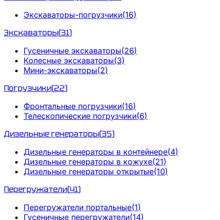
Экскаваторы-погрузчики
(
16
)
Экскаваторы
(
31
)
Гусеничные экскаваторы
(
26
)
Колесные экскаваторы
(
3
)
Мини-экскаваторы
(
2
)
Погрузчики
(
22
)
Фронтальные погрузчики
(
16
)
Телескопические погрузчики
(
6
)
Дизельные генераторы
(
35
)
Дизельные генераторы в контейнере
(
4
)
Дизельные генераторы в кожухе
(
21
)
Дизельные генераторы открытые
(
10
)
Перегружатели
(
41
)
Перегружатели портальные
(
1
)
Гусеничные перегружатели
(
14
)