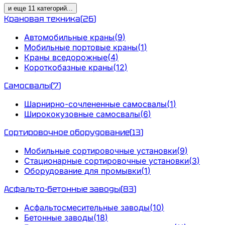
и еще
11
категорий
...
Крановая техника
(
26
)
Автомобильные краны
(
9
)
Мобильные портовые краны
(
1
)
Краны вседорожные
(
4
)
Короткобазные краны
(
12
)
Самосвалы
(
7
)
Шарнирно-сочлененные самосвалы
(
1
)
Ширококузовные самосвалы
(
6
)
Сортировочное оборудование
(
13
)
Мобильные сортировочные установки
(
9
)
Стационарные сортировочные установки
(
3
)
Оборудование для промывки
(
1
)
Асфальто-бетонные заводы
(
83
)
Асфальтосмесительные заводы
(
10
)
Бетонные заводы
(
18
)