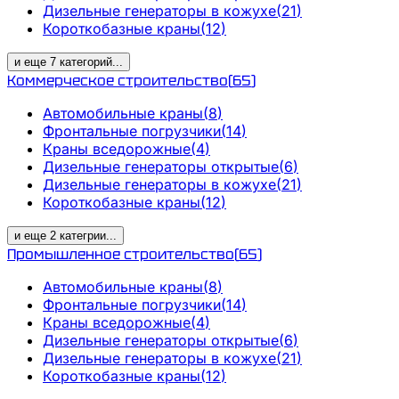
Дизельные генераторы в кожухе
(
21
)
Короткобазные краны
(
12
)
и еще
7
категорий
...
Коммерческое строительство
(
65
)
Автомобильные краны
(
8
)
Фронтальные погрузчики
(
14
)
Краны вседорожные
(
4
)
Дизельные генераторы открытые
(
6
)
Дизельные генераторы в кожухе
(
21
)
Короткобазные краны
(
12
)
и еще
2
категрии
...
Промышленное строительство
(
65
)
Автомобильные краны
(
8
)
Фронтальные погрузчики
(
14
)
Краны вседорожные
(
4
)
Дизельные генераторы открытые
(
6
)
Дизельные генераторы в кожухе
(
21
)
Короткобазные краны
(
12
)