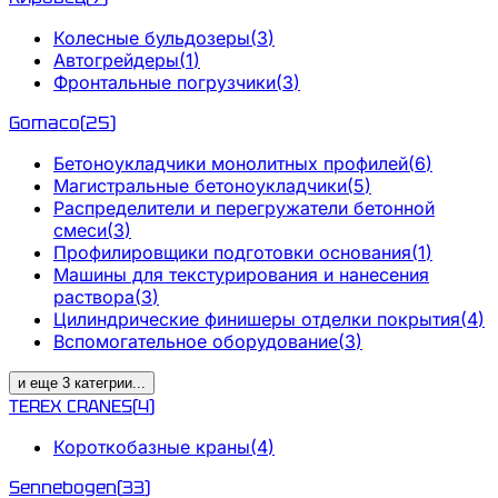
Колесные бульдозеры
(
3
)
Автогрейдеры
(
1
)
Фронтальные погрузчики
(
3
)
Gomaco
(
25
)
Бетоноукладчики монолитных профилей
(
6
)
Магистральные бетоноукладчики
(
5
)
Распределители и перегружатели бетонной
смеси
(
3
)
Профилировщики подготовки основания
(
1
)
Машины для текстурирования и нанесения
раствора
(
3
)
Цилиндрические финишеры отделки покрытия
(
4
)
Вспомогательное оборудование
(
3
)
и еще
3
категрии
...
TEREX CRANES
(
4
)
Короткобазные краны
(
4
)
Sennebogen
(
33
)