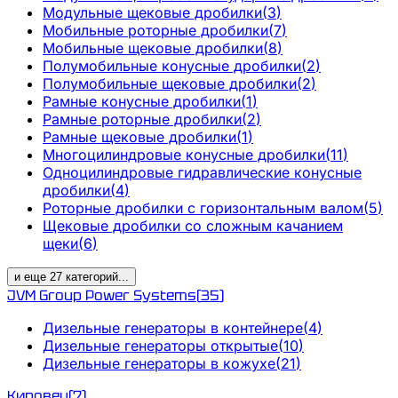
Модульные щековые дробилки
(
3
)
Мобильные роторные дробилки
(
7
)
Мобильные щековые дробилки
(
8
)
Полумобильные конусные дробилки
(
2
)
Полумобильные щековые дробилки
(
2
)
Рамные конусные дробилки
(
1
)
Рамные роторные дробилки
(
2
)
Рамные щековые дробилки
(
1
)
Многоцилиндровые конусные дробилки
(
11
)
Одноцилиндровые гидравлические конусные
дробилки
(
4
)
Роторные дробилки с горизонтальным валом
(
5
)
Щековые дробилки со сложным качанием
щеки
(
6
)
и еще
27
категорий
...
JVM Group Power Systems
(
35
)
Дизельные генераторы в контейнере
(
4
)
Дизельные генераторы открытые
(
10
)
Дизельные генераторы в кожухе
(
21
)
Кировец
(
7
)