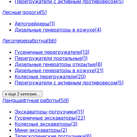
Перегружатели с активным противовесом
(
5
)
Лесные дороги
(
5
)
Автогрейдеры
(
1
)
Дизельные генераторы в кожухе
(
4
)
Лесопереработка
(
66
)
Гусеничные перегружатели
(
13
)
Перегружатели портальные
(
1
)
Дизельные генераторы открытые
(
6
)
Дизельные генераторы в кожухе
(
21
)
Колесные перегружатели
(
20
)
Перегружатели с активным противовесом
(
5
)
и еще
2
категрии
...
Ландшафтные работы
(
59
)
Экскаваторы-погрузчики
(
11
)
Гусеничные экскаваторы
(
22
)
Колесные экскаваторы
(
3
)
Мини-экскаваторы
(
2
)
Телескопические погрузчики
(
6
)