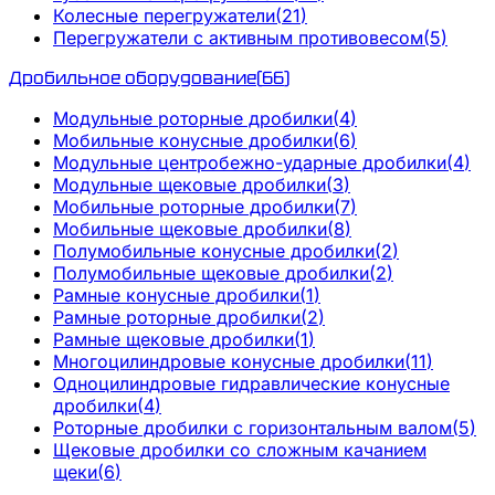
Колесные перегружатели
(
21
)
Перегружатели с активным противовесом
(
5
)
Дробильное оборудование
(
66
)
Модульные роторные дробилки
(
4
)
Мобильные конусные дробилки
(
6
)
Модульные центробежно-ударные дробилки
(
4
)
Модульные щековые дробилки
(
3
)
Мобильные роторные дробилки
(
7
)
Мобильные щековые дробилки
(
8
)
Полумобильные конусные дробилки
(
2
)
Полумобильные щековые дробилки
(
2
)
Рамные конусные дробилки
(
1
)
Рамные роторные дробилки
(
2
)
Рамные щековые дробилки
(
1
)
Многоцилиндровые конусные дробилки
(
11
)
Одноцилиндровые гидравлические конусные
дробилки
(
4
)
Роторные дробилки с горизонтальным валом
(
5
)
Щековые дробилки со сложным качанием
щеки
(
6
)