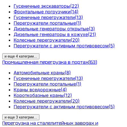
Гусеничные экскаваторы
(
22
)
Фронтальные погрузчики
(
14
)
Гусеничные перегружатели
(
13
)
Перегружатели портальные
(
1
)
Дизельные генераторы открытые
(
3
)
Дизельные генераторы в кожухе
(
21
)
Колесные перегружатели
(
20
)
Перегружатели с активным противовесом
(
5
)
и еще
4
категрии
...
Промышленная перегрузка в портах
(
63
)
Автомобильные краны
(
8
)
Гусеничные перегружатели
(
13
)
Перегружатели портальные
(
1
)
Краны вседорожные
(
4
)
Короткобазные краны
(
12
)
Колесные перегружатели
(
20
)
Перегружатели с активным противовесом
(
5
)
и еще
3
категрии
...
Перегрузка на сталелитейных заводах и