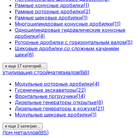
Рамные конусные дробилки
(
1
)
Рамные роторные дробилки
(
2
)
Рамные щековые дробилки
(
1
)
Многоцилиндровые конусные дробилки
(
11
)
Одноцилиндровые гидравлические конусные
дробилки
(
4
)
Роторные дробилки с горизонтальным валом
(
5
)
Щековые дробилки со сложным качанием
щеки
(
6
)
и еще
17
категорий
...
Утилизация стройматериалов
(
68
)
Модульные роторные дробилки
(
4
)
Гусеничные экскаваторы
(
22
)
Фронтальные погрузчики
(
14
)
Дизельные генераторы открытые
(
6
)
Дизельные генераторы в кожухе
(
21
)
Модульные щековые дробилки
(
1
)
и еще
2
категрии
...
Лом металлов
(
85
)