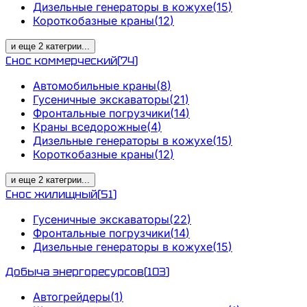
Дизельные генераторы в кожухе
(
15
)
Короткобазные краны
(
12
)
и еще
2
категрии
...
Снос коммерческий
(
74
)
Автомобильные краны
(
8
)
Гусеничные экскаваторы
(
21
)
Фронтальные погрузчики
(
14
)
Краны вседорожные
(
4
)
Дизельные генераторы в кожухе
(
15
)
Короткобазные краны
(
12
)
и еще
2
категрии
...
Снос жилищный
(
51
)
Гусеничные экскаваторы
(
22
)
Фронтальные погрузчики
(
14
)
Дизельные генераторы в кожухе
(
15
)
Добыча энергоресурсов
(
103
)
Автогрейдеры
(
1
)