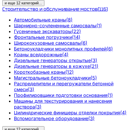
и еще
12
категорий
...
Строительство и обслуживание мостов
(
116
)
Автомобильные краны
(
8
)
Шарнирно-сочлененные самосвалы
(
1
)
Гусеничные экскаваторы
(
22
)
Фронтальные погрузчики
(
14
)
Ширококузовные самосвалы
(
6
)
Бетоноукладчики монолитных профилей
(
6
)
Краны вседорожные
(
4
)
Дизельные генераторы открытые
(
3
)
Дизельные генераторы в кожухе
(
21
)
Короткобазные краны
(
12
)
Магистральные бетоноукладчики
(
5
)
Распределители и перегружатели бетонной
смеси
(
3
)
Профилировщики подготовки основания
(
1
)
Машины для текстурирования и нанесения
раствора
(
3
)
Цилиндрические финишеры отделки покрытия
(
4
)
Вспомогательное оборудование
(
3
)
и еще
12
категорий
...