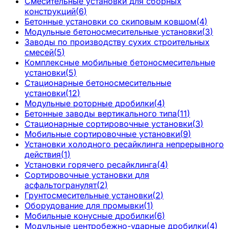
Смесительные установки для сборных
конструкций
(
6
)
Бетонные установки со скиповым ковшом
(
4
)
Модульные бетоносмесительные установки
(
3
)
Заводы по производству сухих строительных
смесей
(
5
)
Комплексные мобильные бетоносмесительные
установки
(
5
)
Стационарные бетоносмесительные
установки
(
12
)
Модульные роторные дробилки
(
4
)
Бетонные заводы вертикального типа
(
11
)
Стационарные сортировочные установки
(
3
)
Мобильные сортировочные установки
(
9
)
Установки холодного ресайклинга непрерывного
действия
(
1
)
Установки горячего ресайклинга
(
4
)
Сортировочные установки для
асфальтогранулят
(
2
)
Грунтосмесительные установки
(
2
)
Оборудование для промывки
(
1
)
Мобильные конусные дробилки
(
6
)
Модульные центробежно-ударные дробилки
(
4
)