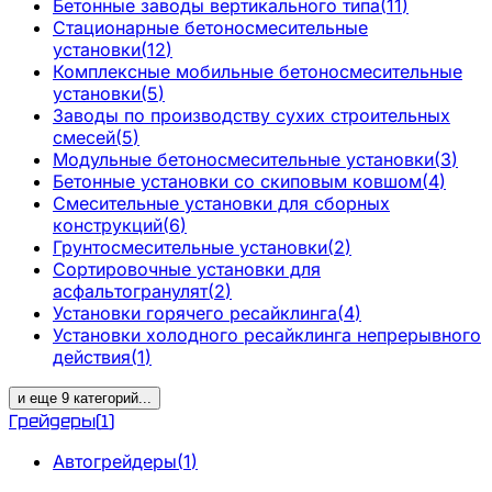
Бетонные заводы вертикального типа
(
11
)
Стационарные бетоносмесительные
установки
(
12
)
Комплексные мобильные бетоносмесительные
установки
(
5
)
Заводы по производству сухих строительных
смесей
(
5
)
Модульные бетоносмесительные установки
(
3
)
Бетонные установки со скиповым ковшом
(
4
)
Смесительные установки для сборных
конструкций
(
6
)
Грунтосмесительные установки
(
2
)
Сортировочные установки для
асфальтогранулят
(
2
)
Установки горячего ресайклинга
(
4
)
Установки холодного ресайклинга непрерывного
действия
(
1
)
и еще
9
категорий
...
Грейдеры
(
1
)
Автогрейдеры
(
1
)