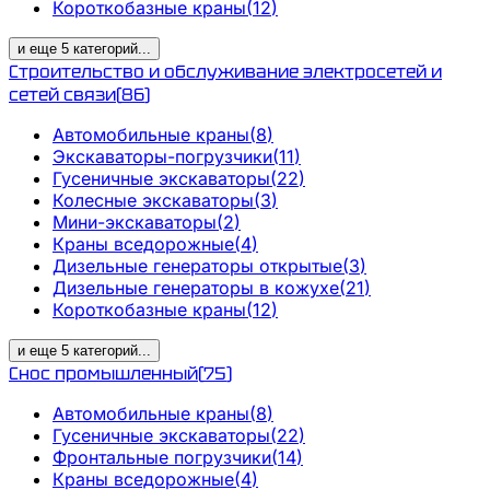
Короткобазные краны
(
12
)
и еще
5
категорий
...
Строительство и обслуживание электросетей и
сетей связи
(
86
)
Автомобильные краны
(
8
)
Экскаваторы-погрузчики
(
11
)
Гусеничные экскаваторы
(
22
)
Колесные экскаваторы
(
3
)
Мини-экскаваторы
(
2
)
Краны вседорожные
(
4
)
Дизельные генераторы открытые
(
3
)
Дизельные генераторы в кожухе
(
21
)
Короткобазные краны
(
12
)
и еще
5
категорий
...
Снос промышленный
(
75
)
Автомобильные краны
(
8
)
Гусеничные экскаваторы
(
22
)
Фронтальные погрузчики
(
14
)
Краны вседорожные
(
4
)