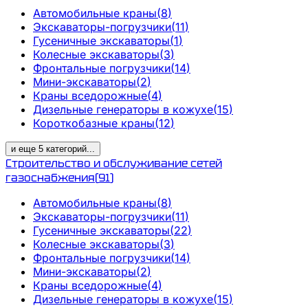
Автомобильные краны
(
8
)
Экскаваторы-погрузчики
(
11
)
Гусеничные экскаваторы
(
1
)
Колесные экскаваторы
(
3
)
Фронтальные погрузчики
(
14
)
Мини-экскаваторы
(
2
)
Краны вседорожные
(
4
)
Дизельные генераторы в кожухе
(
15
)
Короткобазные краны
(
12
)
и еще
5
категорий
...
Строительство и обслуживание сетей
газоснабжения
(
91
)
Автомобильные краны
(
8
)
Экскаваторы-погрузчики
(
11
)
Гусеничные экскаваторы
(
22
)
Колесные экскаваторы
(
3
)
Фронтальные погрузчики
(
14
)
Мини-экскаваторы
(
2
)
Краны вседорожные
(
4
)
Дизельные генераторы в кожухе
(
15
)