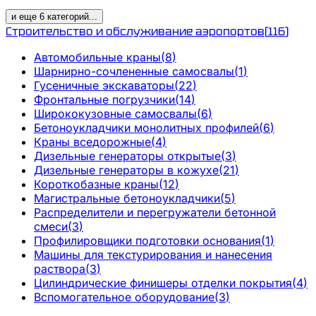
и еще
6
категорий
...
Строительство и обслуживание аэропортов
(
116
)
Автомобильные краны
(
8
)
Шарнирно-сочлененные самосвалы
(
1
)
Гусеничные экскаваторы
(
22
)
Фронтальные погрузчики
(
14
)
Ширококузовные самосвалы
(
6
)
Бетоноукладчики монолитных профилей
(
6
)
Краны вседорожные
(
4
)
Дизельные генераторы открытые
(
3
)
Дизельные генераторы в кожухе
(
21
)
Короткобазные краны
(
12
)
Магистральные бетоноукладчики
(
5
)
Распределители и перегружатели бетонной
смеси
(
3
)
Профилировщики подготовки основания
(
1
)
Машины для текстурирования и нанесения
раствора
(
3
)
Цилиндрические финишеры отделки покрытия
(
4
)
Вспомогательное оборудование
(
3
)