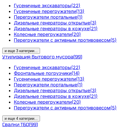
Гусеничные экскаваторы
(
22
)
Гусеничные перегружатели
(
13
)
Перегружатели портальные
(
1
)
Дизельные генераторы открытые
(
3
)
Дизельные генераторы в кожухе
(
21
)
Колесные перегружатели
(
20
)
Перегружатели с активным противовесом
(
5
)
и еще
3
категрии
...
Утилизация бытового мусора
(
99
)
Гусеничные экскаваторы
(
22
)
Фронтальные погрузчики
(
14
)
Гусеничные перегружатели
(
13
)
Перегружатели портальные
(
1
)
Дизельные генераторы открытые
(
3
)
Дизельные генераторы в кожухе
(
21
)
Колесные перегружатели
(
20
)
Перегружатели с активным противовесом
(
5
)
и еще
4
категрии
...
Свалки ТБО
(
99
)