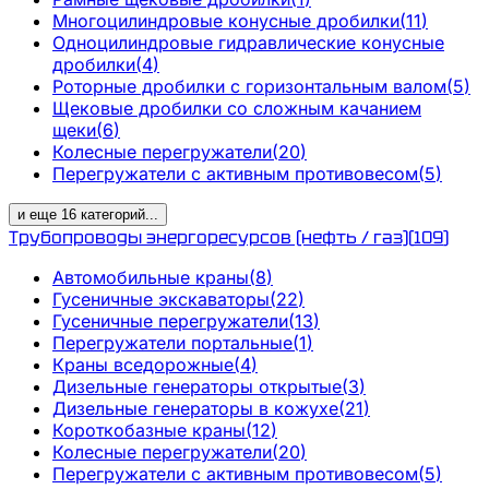
Многоцилиндровые конусные дробилки
(
11
)
Одноцилиндровые гидравлические конусные
дробилки
(
4
)
Роторные дробилки с горизонтальным валом
(
5
)
Щековые дробилки со сложным качанием
щеки
(
6
)
Колесные перегружатели
(
20
)
Перегружатели с активным противовесом
(
5
)
и еще
16
категорий
...
Трубопроводы энергоресурсов (нефть / газ)
(
109
)
Автомобильные краны
(
8
)
Гусеничные экскаваторы
(
22
)
Гусеничные перегружатели
(
13
)
Перегружатели портальные
(
1
)
Краны вседорожные
(
4
)
Дизельные генераторы открытые
(
3
)
Дизельные генераторы в кожухе
(
21
)
Короткобазные краны
(
12
)
Колесные перегружатели
(
20
)
Перегружатели с активным противовесом
(
5
)