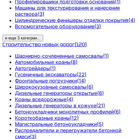
Профилировщики подготовки основания
(
1
)
Машины для текстурирования и нанесения
раствора
(
3
)
Цилиндрические финишеры отделки покрытия
(
4
)
Вспомогательное оборудование
(
3
)
и еще
3
категрии
...
Строительство новых дорог
(
120
)
Шарнирно-сочлененные самосвалы
(
1
)
Автомобильные краны
(
8
)
Автогрейдеры
(
1
)
Гусеничные экскаваторы
(
22
)
Фронтальные погрузчики
(
14
)
Ширококузовные самосвалы
(
6
)
Дизельные генераторы открытые
(
6
)
Краны вседорожные
(
4
)
Дизельные генераторы в кожухе
(
21
)
Бетоноукладчики монолитных профилей
(
6
)
Короткобазные краны
(
12
)
Магистральные бетоноукладчики
(
5
)
Распределители и перегружатели бетонной
смеси
(
3
)