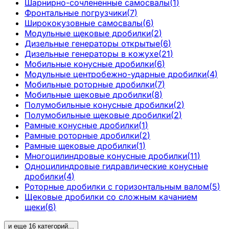
Шарнирно-сочлененные самосвалы
(
1
)
Фронтальные погрузчики
(
7
)
Ширококузовные самосвалы
(
6
)
Модульные щековые дробилки
(
2
)
Дизельные генераторы открытые
(
6
)
Дизельные генераторы в кожухе
(
21
)
Мобильные конусные дробилки
(
6
)
Модульные центробежно-ударные дробилки
(
4
)
Мобильные роторные дробилки
(
7
)
Мобильные щековые дробилки
(
8
)
Полумобильные конусные дробилки
(
2
)
Полумобильные щековые дробилки
(
2
)
Рамные конусные дробилки
(
1
)
Рамные роторные дробилки
(
2
)
Рамные щековые дробилки
(
1
)
Многоцилиндровые конусные дробилки
(
11
)
Одноцилиндровые гидравлические конусные
дробилки
(
4
)
Роторные дробилки с горизонтальным валом
(
5
)
Щековые дробилки со сложным качанием
щеки
(
6
)
и еще
16
категорий
...