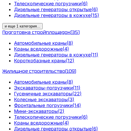
Телескопические погрузчики
(
6
)
Дизельные генераторы открытые
(
6
)
Дизельные генераторы в кожухе
(
15
)
и еще
1
категория
...
Подготовка стройплощадок
(
35
)
Автомобильные краны
(
8
)
Краны вседорожные
(
4
)
Дизельные генераторы в кожухе
(
11
)
Короткобазные краны
(
12
)
Жилищное строительство
(
109
)
Автомобильные краны
(
8
)
Экскаваторы-погрузчики
(
11
)
Гусеничные экскаваторы
(
22
)
Колесные экскаваторы
(
3
)
Фронтальные погрузчики
(
14
)
Мини-экскаваторы
(
2
)
Телескопические погрузчики
(
6
)
Краны вседорожные
(
4
)
Дизельные генераторы открытые
(
6
)