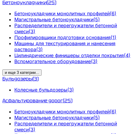
Бетоноукладчики
(
25
)
Бетоноукладчики монолитных профилей
(
6
)
Магистральные бетоноукладчики
(
5
)
Распределители и перегружатели бетонной
смеси
(
3
)
Профилировщики подготовки основания
(
1
)
Машины для текстурирования и нанесения
раствора
(
3
)
Цилиндрические финишеры отделки покрытия
(
4
)
Вспомогательное оборудование
(
3
)
и еще
3
категрии
...
Бульдозеры
(
3
)
Колесные бульдозеры
(
3
)
Асфальтирование дорог
(
25
)
Бетоноукладчики монолитных профилей
(
6
)
Магистральные бетоноукладчики
(
5
)
Распределители и перегружатели бетонной
смеси
(
3
)